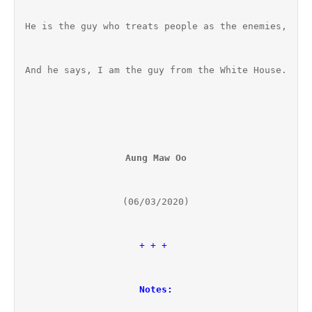
He is the guy who treats people as the enemies,
And he says, I am the guy from the White House.
Aung Maw Oo
(06/03/2020)
+ + + 
Notes: