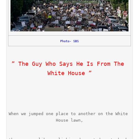
Maw
Oo)
Photo- SBS
” The Guy Who Says He Is From The 
White House ”
When we jumped one place to another on the White 
House lawn,