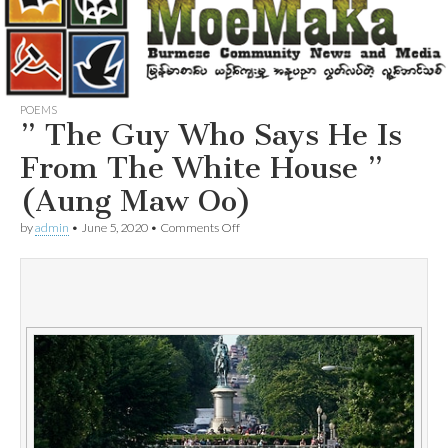
POEMS
” The Guy Who Says He Is
From The White House ”
(Aung Maw Oo)
on
by
admin
•
June 5, 2020
•
Comments Off
”
The
Guy
Who
Says
He
Is
From
The
White
House
”
(Aung