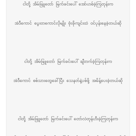
ငါတို့ အိမ်ဖြူတော် မြက်ခင်းပေါ် အော်ဟစ်ခဲ့ကြတုန်းက
အဲဒီကောင် ပွေးတကောင်လိုမျိုး ဗုံးခိုကျင်းထဲ ဝင်ပုန်းနေခဲ့တယ်ဆို
ငါတို့ အိမ်ဖြူတော် မြက်ခင်းပေါ် ချီတက်ခဲ့ကြတုန်းက
အဲဒီကောင် စစ်သားတွေခေါ်ပြီး သေနတ်နဲ့ပစ်ဖို့ အမိန့်ပေးခဲ့တယ်ဆို
ငါတို့ အိမ်ဖြူတော် မြက်ခင်းပေါ် တော်လဲတုန်ဟီးခဲ့ကြတုန်းက