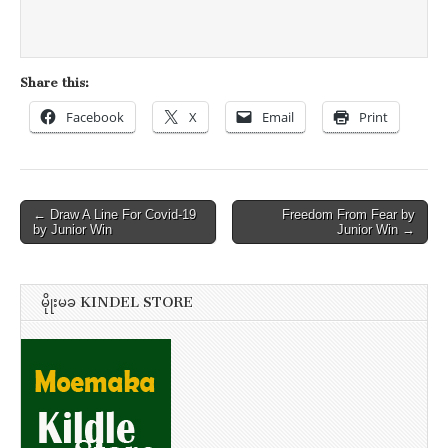
Share this:
Facebook
X
Email
Print
Post
← Draw A Line For Covid-19
Freedom From Fear by
by Junior Win
Junior Win →
navigation
မိုုးမခ KINDEL STORE