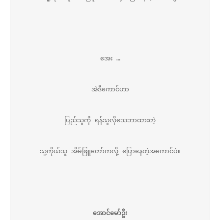
အေး …
အဲဒီကောင်ဟာ
ပြည်သူကို ရန်သူလိုသေဘာထားတဲ့
သူ့ကိုယ်သူ အိမ်ဖြူတော်ကလို့ ပြောနေတဲ့အကောင်ပဲ။
အောင်မော်ဦး