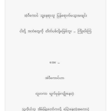
အဲဒီကောင် သူ့နေရာသူ ပြန်ရောက်မသွားမချင်း
ငါတို့ အသံတွေကို တိတ်ပစ်လို့မဖြစ်ဘူး … ကြုံးဝါးကြ
အေး … 
အဲဒီကောင်ဟာ 
လူတကာ မျက်မုန်းကျိုးနေတဲ့ 
သူ့ကိုယ်သူ အိမ်ဖြူတော်ကလို့ ပြောနေတဲ့အကောင္ပဲ