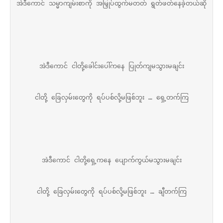
အဲဒီကောင် သမ္မာကျမ်းစာကို အမြှုပ်ထွက်မတတ် ရွတ်ဖတ်နေခဲ့တယ်ဆို
အဲဒီကောင် ငါတို့ခေါင်းပေါ်ကနေ ပြုတ်ကျမသွားမချင်း
ငါတို့ ခြေလှမ်းတွေကို ရပ်ပစ်လို့မဖြစ်ဘူး … ရှေ့တက်ကြ
အဲဒီကောင် ငါတို့ရှေ့ကနေ ပျောက်ကွယ်မသွားမချင်း
ငါတို့ ခြေလှမ်းတွေကို ရပ်ပစ်လို့မဖြစ်ဘူး … ချီတက်ကြ