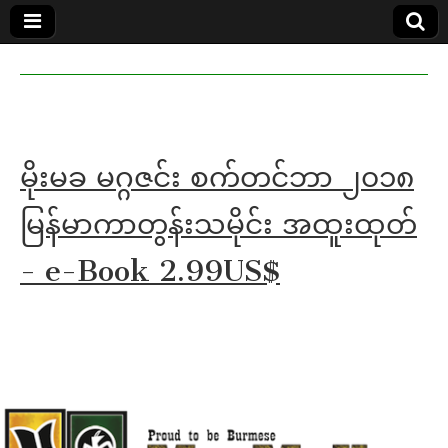
MoeMaKa
MoeMaKa
Burmese
Community
in English
News in
English
မိုးမခ မဂ္ဂဇင်း စက်တင်ဘာ ၂၀၁၈
မြန်မာကာတွန်းသမိုင်း အထူးထုတ်
- e-Book 2.99US$