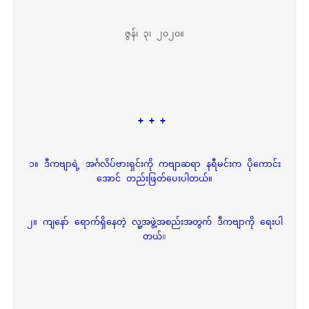
ဇွန်၊ ၃၊ ၂၀၂၀။
+ + +
၁။ ဒီကဗျာရဲ့ အင်္ဂလိပ်ဗားရှင်းကို ကဗျာဆရာ နရီမင်းက ပိုကောင်း
အောင် တည်းဖြတ်ပေးပါတယ်။
၂။ ကျနော် ရောက်ရှိနေတဲ့ လူ့အဖွဲ့အစည်းအတွက် ဒီကဗျာကို ရေးပါ
တယ်
။