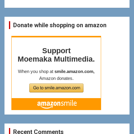
Donate while shopping on amazon
Recent Comments