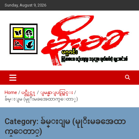
Skip
Sunday, August 9, 2026
to
content
USA – editors @ moemaka.net ((510) 854-6501)။ ရန္ကုန္ ဆက္သြ
MoeMaKa Burmese News &
ယ္ေရး – အမွတ္ ၂၅၄၊ ပထပ္၊ လမ္း ၄၀၊ ေက်ာက္တံတား၊ ရန္ကုန္။
Media
(ဖုုံး – ၀၉ ၂၅၂ ၂၄၉ ၀၉၄ ၊ ၀၉ ၄၂၁ ၇၄၃ ၇၅၃ ၊ ၀၉ ၅၀၄ ၁၀ ၅၈) ျ
ဖန္႔ခ်ိေရး – ဆိပ္ကမ္းသာစာေပ – အမွတ္ ၁၃ / ၃၈ လမ္း။ ပလာ
Home
ပင္တိုင္က႑
ျမန္မာျပည္တြင္း
ဇာေစ်းသစ္ ။ ၀၉ ၇၈၆၈၃၇ ၃၀၅ / ၀၉ ၉၆၃၆၉၉၈၃၄
ခ်မ္းျမ (မုုိးမခအေထာက္ေတာ္)
Category:
ခ်မ္းျမ (မုုိးမခအေထာ
က္ေတာ္)