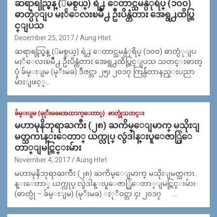
ဆရာရည္မြန္ (ျမစ္ငယ္) ရဲ႕ ေတာင္သမန္ပံုရိပ္ (၁၀၀)
ဓာတ္ပံုျပ မႏၲေလးၿမိဳ႕ ဦးပိန္တံတား အေရွ႕ထိပ္တြ
င္ျပသ
December 25, 2017
Aung Htet
ဆရာရည္မြန္ (ျမစ္ငယ္) ရဲ႕ ေတာင္သမန္ပံုရိပ္ (၁၀၀) ဓာတ္ပံုျပ
မႏၲေလးၿမိဳ႕ ဦးပိန္တံတား အေရွ႕ထိပ္တြင္ျပသ သတင္းဓာတ္
ပုံ ခ်မ္းျမ (မုိးမခ) ဒီဇင္ဘာ ၂၅၊ ၂၀၁၇ ကြန္ပ်ဴတာနည္းပညာ
မ်ားျဖင့္…
ခ်မ္းျမ (မုုိးမခအေထာက္ေတာ္)
ဓာတ္ပုံသတင္း
မဟာမုနိဘုရာႀကီး (၂၈) ႀကိမ္ေျမာက္ မသိုးျ
မတ္သကၤန္းေတာ္ ယက္လုပ္ လွဴဒါန္းပူေဇာ္ပြဲေ
တာ္ျမင္ကြင္းမ်ား
November 4, 2017
Aung Htet
မဟာမုနိဘုရာႀကီး (၂၈) ႀကိမ္ေျမာက္ မသိုးျမတ္သကၤ
န္းေတာ္ ယက္လုပ္ လွဴဒါန္းပူေဇာ္ပြဲေတာ္ျမင္ကြင္းမ်ား
(ဓာတ္ပုံ – ခ်မ္းျမ) (မုိးမခ) ႏုိဝင္ဘာ ၄၊ ၂၀၁၇ …