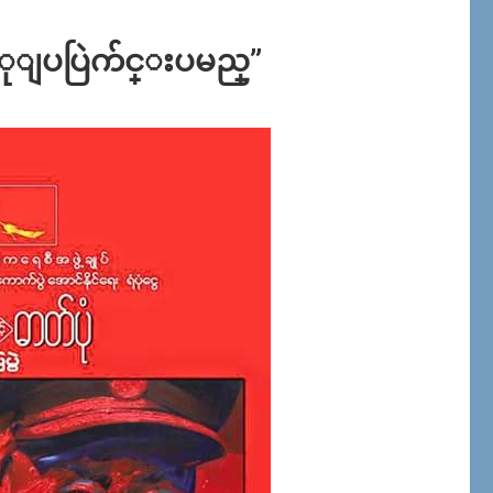
ပံုျပပြဲက်င္းပမည္”