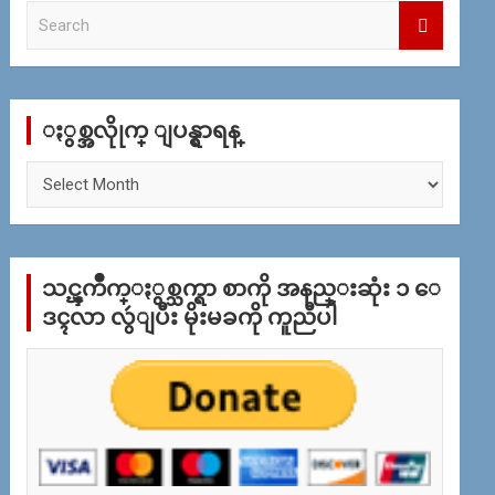
S
e
a
r
c
ႏွစ္အလိုုက္ ျပန္ရွာရန္
h
ႏွ
စ္
အ
လိုု
က္
သင္ၾကိဳက္ႏွစ္သက္ရာ စာကို အနည္းဆုံး ၁ ေ
ျ
ပ
ဒၚလာ လွဴျပီး မိုးမခကို ကူညီပါ
န္
ရွာ
ရန္