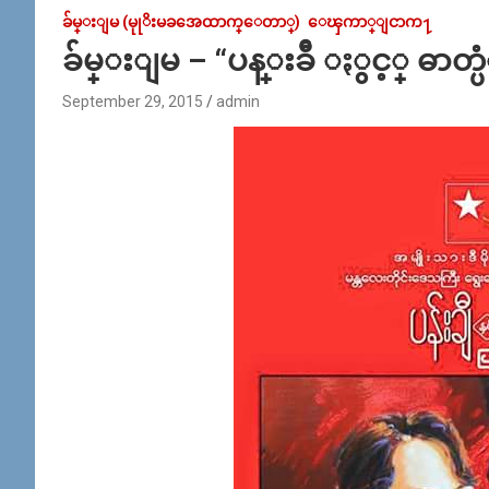
ခ်မ္းျမ (မုုိးမခအေထာက္ေတာ္)
ေၾကာ္ျငာက႑
ခ်မ္းျမ – “ပန္းခ်ီ ႏွင့္ ဓာတ္
September 29, 2015
admin