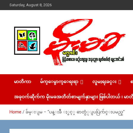
Skip
Saturday, August 8, 2026
to
content
USA – editors @ moemaka.net ((510) 854-6501)။ ရန္ကုန္ ဆက္သြ
MoeMaKa Burmese
ယ္ေရး – အမွတ္ ၂၅၄၊ ပထပ္၊ လမ္း ၄၀၊ ေက်ာက္တံတား၊ ရန္ကုန္။
(ဖုုံး – ၀၉ ၂၅၂ ၂၄၉ ၀၉၄ ၊ ၀၉ ၄၂၁ ၇၄၃ ၇၅၃ ၊ ၀၉ ၅၀၄ ၁၀ ၅၈)
မာတိကာ
မ်က္ေမွာက္ေရးရာ
လူမႈရႈခင္း
News & Media
ျဖန္႔ခ်ိေရး – ဆိပ္ကမ္းသာစာေပ – အမွတ္ ၁၃ / ၃၈ လမ္း။ ပ
လာဇာေစ်းသစ္ ။ ၀၉ ၇၈၆၈၃၇ ၃၀၅ / ၀၉ ၉၆၃၆၉၉၈၃၄
အခုဝက်ဆိုက်က မိုးမခအတိတ်စာမျက်နှာများ ဖြစ်ပါတယ် ၊ မာတိ
Home
ခ်မ္းျမ – “ပန္းခ်ီ ႏွင့္ ဓာတ္ပံုျပပြဲက်င္းပမည္”