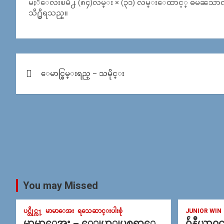
မႏၲေလးၿမိဳ႕ (၈၄)လမ္း × (၃၁) လမ္းေထာင့္ ဓမၼသ
သိ႐ွိရသည္။
Post
ေမာင္စြမ္းရည္ – သမိုင္း
navigation
You may Missed
ပင္တိုင္က႑
မာမာေအး
ရသေဆာင္းပါးစုံ
JUNIOR WIN
မာမာေအး – ေျပာျပစရာေ
ဂ်ဴနီယာ၀