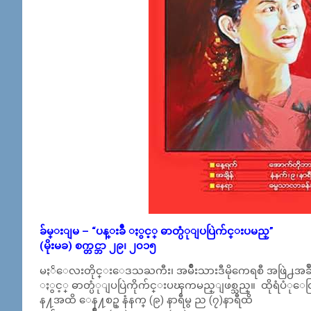
ခ်မ္းျမ – “ပန္းခ်ီ ႏွင့္ ဓာတ္ပံုျပပြဲက်င္းပမည္”
(မိုးမခ) စက္တင္ဘာ ၂၉၊ ၂၀၁၅
မႏၲေလးတိုင္းေဒသႀကီး၊ အမ်ိဳးသားဒီမိုကေရစီ အဖြဲ႕အခ်ဳပ္
ႏွင့္ ဓာတ္ပံုျပပြဲကိုက်င္းပၾကမည္ျဖစ္သည္။ ထိုရံပံုေ
န႔အထိ ေန႔စဥ္ နံနက္ (၉) နာရီမွ ည (၇)နာရီထိ