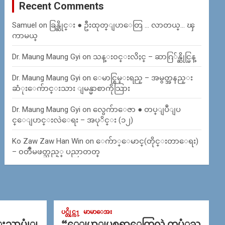
Recent Comments
Samuel
on
ခြန္ဆိုင္း ● ဦးထုတ္ျပာေတြ … လာတယ္… ၾ
ကာမယ္
Dr. Maung Maung Gyi
on
သန္း၀င္းလိႈင္ – ဆာဂြ်န္ဆိုင္မြန္
Dr. Maung Maung Gyi
on
ေမာင္စြမ္းရည္ – အမွတ္အနည္း
ဆံုးေက်ာင္းသား ျမန္မာစာကိုသြား
Dr. Maung Maung Gyi
on
လွေက်ာေဇာ ● တပ္ျပဳျပ
င္ေျပာင္းလဲေရး – အပုိင္း (၁၂)
Ko Zaw Zaw Han Win
on
ေက်ာ္ေမာင္(တိုင္းတာေရး)
– ၀တၳဳမဖတ္သည့္ ပညာတတ္
ပင္တိုင္က႑
မာမာေအး
္းသာပုုံျ
“ေျပာျပစရာေတြလဲ တပံုႀ