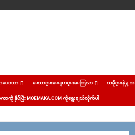
စာပေဒသာ
ေသာင္းေျပာင္းေထြလာ
သမိုင္းနဲ႔ အ
ကာကို နှိပ်ပြီး MOEMAKA.COM ကိုရွေးချယ်လိုက်ပါ