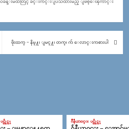
ာလခန္းမထဲတြင္ ခင္းက်င္းျပသထားမည္ ျဖစ္ေၾကာင္း
ဖိုးထက္ – နိမ္႔၊ ျမင္႔၊ တက္၊ က် ေလာင္းကစားပါ
ပင္တိုင္က႑
ဂ်ဳနီယာ၀င္း
ပင္တိုင္က႑
င္း – ျမန္မာေန႔ရက္
ဂ်ဴနီယာ၀င္း – ေအာင္ခ်မ