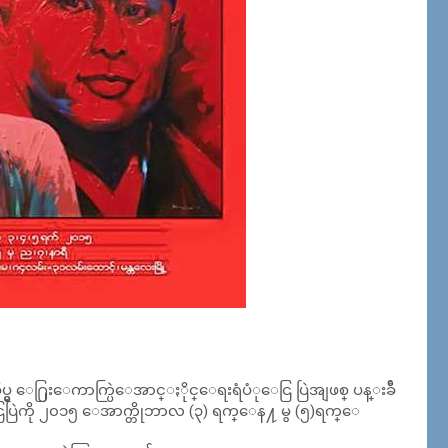
မွ ေ႐ြးေကာက္ပြဲေအာင္ႏိုင္ေရးရံပံုေငြ ပြဲအျဖစ္ ပန္းခ်ီ
ငြပြဲကို ၂၀၁၅ ေအာက္တိုဘာလ (၃) ရက္ေန႔ မွ (၅)ရက္ေ