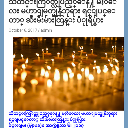
သီတင္းကြ်တ္လျပည့္ေန႔ မႏၲေ
လး မဟာျမတ္မုနိဘုရား ရင္ျပင္ေ
တာ္ ဆီးမီးမ်ားထြန္း ပံုုရိပ္မ်ား
October 6, 2017
admin
သီတင္းကြ်တ္လျပည့္ေန႔ မႏၲေလး မဟာျမတ္မုနိဘုရား
ရင္ျပင္ေတာ္ ဆီးမီးမ်ားထြန္း ပံုုရိပ္မ်ား
ခ်မ္းျမ၊ (မိုုးမခ) ေအာက္တိုုဘာ ၆၊ ၂၀၁၇