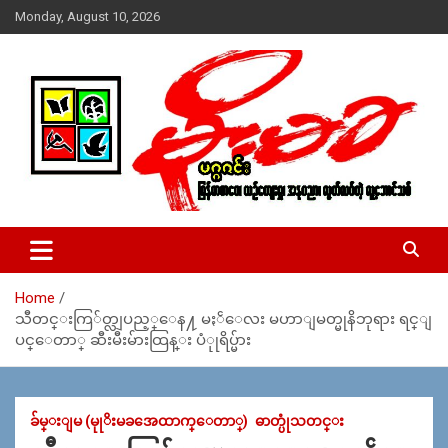
Skip
Monday, August 10, 2026
to
content
USA – editors @ moemaka.net ((510) 854-6501)။ ရန္ကုန္ ဆက္သြ
MoeMaKa Burmese News &
ယ္ေရး – အမွတ္ ၂၅၄၊ ပထပ္၊ လမ္း ၄၀၊ ေက်ာက္တံတား၊ ရန္ကုန္။
Media
(ဖုုံး – ၀၉ ၂၅၂ ၂၄၉ ၀၉၄ ၊ ၀၉ ၄၂၁ ၇၄၃ ၇၅၃ ၊ ၀၉ ၅၀၄ ၁၀ ၅၈) ျ
ဖန္႔ခ်ိေရး – ဆိပ္ကမ္းသာစာေပ – အမွတ္ ၁၃ / ၃၈ လမ္း။ ပလာ
Home
ဇာေစ်းသစ္ ။ ၀၉ ၇၈၆၈၃၇ ၃၀၅ / ၀၉ ၉၆၃၆၉၉၈၃၄
သီတင္းကြ်တ္လျပည့္ေန႔ မႏၲေလး မဟာျမတ္မုနိဘုရား ရင္ျ
ပင္ေတာ္ ဆီးမီးမ်ားထြန္း ပံုုရိပ္မ်ား
ခ်မ္းျမ (မုုိးမခအေထာက္ေတာ္)
ဓာတ္ပုံသတင္း