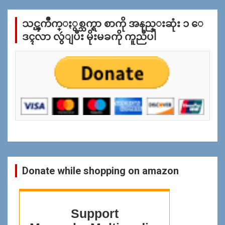
လိုု
က္
သင္ၾကိဳက္ႏွစ္သက္ရာ စာကို အနည္းဆုံး ၁ ေ
ျ
ပ
ဒၚလာ လွဴျပီး မိုးမခကို ကူညီပါ
န္
ရွာ
ရန္
Donate while shopping on amazon