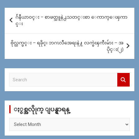
Post
ဂ်ဴနီယာ၀င္း – စာဖတ္သူနဲ႕သတင္းစာ ေကာက္ေၾကာ
navigation
င္း
ဗိုလ္ထက္မင္း – ရခိုင္၊ ဘဂၤလီအေရးနဲ႔ လက္မဲၾကီးမ်ား – အ
ပိုင္း(၂)
S
e
a
r
c
ႏွစ္အလိုုက္ ျပန္ရွာရန္
h
ႏွ
စ္
အ