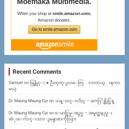
Recent Comments
Samuel
on
ခြန္ဆိုင္း ● ဦးထုတ္ျပာေတြ … လာတယ္… ၾကာ
မယ္
Dr. Maung Maung Gyi
on
သန္း၀င္းလိႈင္ – ဆာဂြ်န္ဆိုင္မြန္
Dr. Maung Maung Gyi
on
ေမာင္စြမ္းရည္ – အမွတ္အနည္း
ဆံုးေက်ာင္းသား ျမန္မာစာကိုသြား