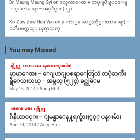
Dr. Maung Maung Gyi
on
လွေက်ာေဇာ ● တပ္ျပဳျပင္ေျ
ပာင္းလဲေရး – အပုိင္း (၁၂)
Ko Zaw Zaw Han Win
on
ေက်ာ္ေမာင္(တိုင္းတာေရး) –
၀တၳဳမဖတ္သည့္ ပညာတတ္
You may Missed
ပင္တိုင္က႑
မာမာေအး
ရသေဆာင္းပါးစုံ
မာမာေအး – ေျပာျပစရာေတြလဲ တပုံႀကီး
ရွိေသးတယ္ – အမွတ္ (၅၂၄) ခင္ယုေမ
May 16, 2014
Aung Htet
JUNIOR WIN
ပင္တိုင္က႑
ဂ်ဴနီယာ၀င္း – ျမန္မာေန႔ရက္မ်ားႏွင့္ ပန္းမ်ား
April 14, 2014
Aung Htet