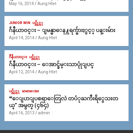
May 16, 2014
Aung Htet
JUNIOR WIN
ပင္တိုင္က႑
ဂ်ဴနီယာ၀င္း – ျမန္မာေန႔ရက္မ်ားႏွင့္ ပန္းမ်ား
April 14, 2014
Aung Htet
ဂ်ဳနီယာ၀င္း
ပင္တိုင္က႑
ဂ်ဴနီယာ၀င္း – ေအာင္ခ်မ္းသာပုုံျပင္
April 12, 2014
Aung Htet
ပင္တိုင္က႑
မာမာေအး
“ေျပာျပစရာေတြလဲ တပံုႀကီးရိွေသးတ
ယ္” အမွတ္ (၄၆၄)
April 16, 2013
admin