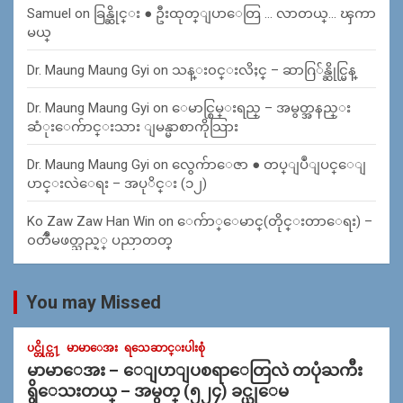
Samuel
on
ခြန္ဆိုင္း ● ဦးထုတ္ျပာေတြ … လာတယ္… ၾကာ
မယ္
Dr. Maung Maung Gyi
on
သန္း၀င္းလိႈင္ – ဆာဂြ်န္ဆိုင္မြန္
Dr. Maung Maung Gyi
on
ေမာင္စြမ္းရည္ – အမွတ္အနည္း
ဆံုးေက်ာင္းသား ျမန္မာစာကိုသြား
Dr. Maung Maung Gyi
on
လွေက်ာေဇာ ● တပ္ျပဳျပင္ေျ
ပာင္းလဲေရး – အပုိင္း (၁၂)
Ko Zaw Zaw Han Win
on
ေက်ာ္ေမာင္(တိုင္းတာေရး) –
၀တၳဳမဖတ္သည့္ ပညာတတ္
You may Missed
ပင္တိုင္က႑
မာမာေအး
ရသေဆာင္းပါးစုံ
မာမာေအး – ေျပာျပစရာေတြလဲ တပုံႀကီး
ရွိေသးတယ္ – အမွတ္ (၅၂၄) ခင္ယုေမ