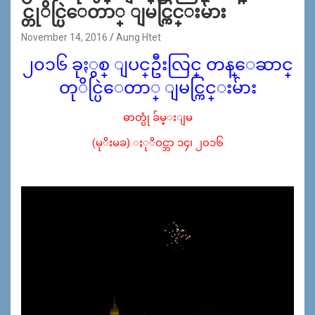
င္တုိင္ပြဲေတာ္ ျမင္ကြင္းမ်ား
November 14, 2016
Aung Htet
၂၀၁၆ ခုႏွစ္ ျပင္ဦးလြင္ တန္ေဆာင္
တုိင္ပြဲေတာ္ ျမင္ကြင္းမ်ား
ဓာတ္ပုံ ခ်မ္းျမ
(မုိးမခ) ႏုိဝင္ဘာ ၁၄၊ ၂၀၁၆