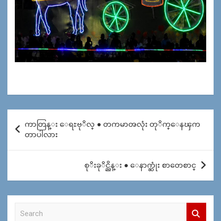
Post
ကာတြန္း ေရႊဗုိလ္ ● တကမာၻလုံး တုိက္ေနၾက
navigation
တာပါလား
စုိးခုိင္ညိန္း ● ေနာက္ဆုံး စာတေစာင္
S
e