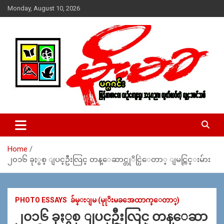
Skip
Monday, August 10, 2026
to
content
USA – editors @ moemaka.net ((510) 854-6501)။ ရန္ကုန္ ဆက္သြ
MoeMaKa Burmese News &
ယ္ေရး – အမွတ္ ၂၅၄၊ ပထပ္၊ လမ္း ၄၀၊ ေက်ာက္တံတား၊ ရန္ကုန္။
Media
(ဖုုံး – ၀၉ ၂၅၂ ၂၄၉ ၀၉၄ ၊ ၀၉ ၄၂၁ ၇၄၃ ၇၅၃ ၊ ၀၉ ၅၀၄ ၁၀ ၅၈) ျ
ဖန္႔ခ်ိေရး – ဆိပ္ကမ္းသာစာေပ – အမွတ္ ၁၃ / ၃၈ လမ္း။ ပလာ
Home
ဇာေစ်းသစ္ ။ ၀၉ ၇၈၆၈၃၇ ၃၀၅ / ၀၉ ၉၆၃၆၉၉၈၃၄
၂၀၁၆ ခုႏွစ္ ျပင္ဦးလြင္ တန္ေဆာင္တုိင္ပြဲေတာ္ ျမင္ကြင္းမ်ား
PHOTO ESSAYS
ခ်မ္းျမ (မုုိးမခအေထာက္ေတာ္)
၂၀၁၆ ခုႏွစ္ ျပင္ဦးလြင္ တန္ေဆာ