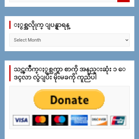
a
r
c
ႏွစ္အလိုုက္ ျပန္ရွာရန္
h
ႏွ
စ္
အ
လိုု
က္
သင္ၾကိဳက္ႏွစ္သက္ရာ စာကို အနည္းဆုံး ၁ ေ
ျ
ပ
ဒၚလာ လွဴျပီး မိုးမခကို ကူညီပါ
န္
ရွာ
ရန္