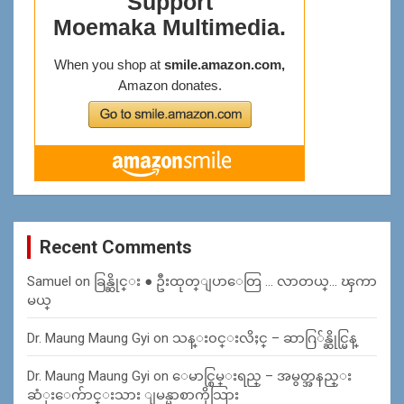
Recent Comments
Samuel
on
ခြန္ဆိုင္း ● ဦးထုတ္ျပာေတြ … လာတယ္… ၾကာ
မယ္
Dr. Maung Maung Gyi
on
သန္း၀င္းလိႈင္ – ဆာဂြ်န္ဆိုင္မြန္
Dr. Maung Maung Gyi
on
ေမာင္စြမ္းရည္ – အမွတ္အနည္း
ဆံုးေက်ာင္းသား ျမန္မာစာကိုသြား