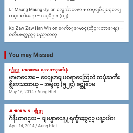
Dr. Maung Maung Gyi
on
လွေက်ာေဇာ ● တပ္ျပဳျပင္ေျ
ပာင္းလဲေရး – အပုိင္း (၁၂)
Ko Zaw Zaw Han Win
on
ေက်ာ္ေမာင္(တိုင္းတာေရး) –
၀တၳဳမဖတ္သည့္ ပညာတတ္
You may Missed
ပင္တိုင္က႑
မာမာေအး
ရသေဆာင္းပါးစုံ
မာမာေအး – ေျပာျပစရာေတြလဲ တပုံႀကီး
ရွိေသးတယ္ – အမွတ္ (၅၂၄) ခင္ယုေမ
May 16, 2014
Aung Htet
JUNIOR WIN
ပင္တိုင္က႑
ဂ်ဴနီယာ၀င္း – ျမန္မာေန႔ရက္မ်ားႏွင့္ ပန္းမ်ား
April 14, 2014
Aung Htet