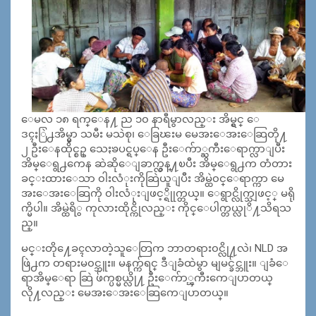
ေမလ ၁၈ ရက္ေန႔ ည ၁၀ နာရီမွာလည္း အိမ္ရွင္ ေ
ဒၚႏြဲ႕အိမ္မွာ သမီး မသဲစု၊ ေခြၽးမ မေအးေအးေဆြတို႔
၂ ဦးေနထိုင္စဥ္ သေႏၶပင္ရပ္ေန ဦးေက်ာ္ႀကီးေရာက္လာျပီး
အိမ္ေရွ႕ကေန ဆဲဆိုေျခာက္လွန္႔ၿပီး အိမ္ေရွ႕က တံတား
ခင္းထားေသာ ၀ါးလံုးကိုဆြဲယူျပီး အိမ္ထဲ၀င္ေရာက္ကာ မေ
အးေအးေဆြကို ၀ါးလံုးျဖင့္ရိုုက္တယ္။ ေရွာင္လိုက္သျဖင့္ မရို
က္မိပါ။ အိမ္ထဲရိွ ကုလားထိုင္ကိုလည္း ကိုင္ေပါက္တယ္လုိ႔သိရသ
ည္။
မင္းတို႔ေခၚလာတဲ့သူေတြက ဘာတရား၀င္လို႔လဲ၊ NLD အ
ဖြဲ႕က တရားမ၀င္ဘူး။ မနက္က်ရင္ ဒီျခံထဲမွာ မျမင္ခ်င္ဘူး။ ျခံေ
ရာအိမ္ေရာ ဆြဲ ဖ်က္ပစ္မယ္လို႔ ဦးေက်ာ္ၾကီးကေျပာတယ္
လို႔လည္း မေအးေအးေဆြကေျပာတယ္။