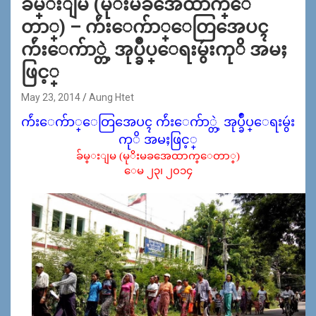
ခ်မ္းျမ (မုိးမခအေထာက္ေ
တာ္) – က်ဴးေက်ာ္ေတြအေပၚ
က်ဴးေက်ာ္တဲ့ အုပ္ခ်ဳပ္ေရးမွဴးကုိ အမႈ
ဖြင့္
May 23, 2014
Aung Htet
က်ဴးေက်ာ္ေတြအေပၚ က်ဴးေက်ာ္တဲ့ အုပ္ခ်ဳပ္ေရးမွဴး
ကုိ အမႈဖြင့္
ခ်မ္းျမ (မုိးမခအေထာက္ေတာ္)
ေမ ၂၃၊ ၂၀၁၄