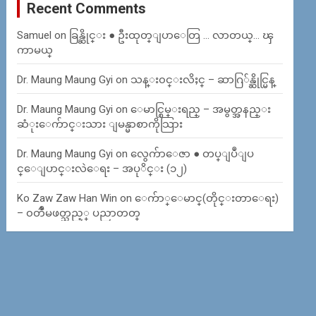
Recent Comments
Samuel
on
ခြန္ဆိုင္း ● ဦးထုတ္ျပာေတြ … လာတယ္… ၾ
ကာမယ္
Dr. Maung Maung Gyi
on
သန္း၀င္းလိႈင္ – ဆာဂြ်န္ဆိုင္မြန္
Dr. Maung Maung Gyi
on
ေမာင္စြမ္းရည္ – အမွတ္အနည္း
ဆံုးေက်ာင္းသား ျမန္မာစာကိုသြား
Dr. Maung Maung Gyi
on
လွေက်ာေဇာ ● တပ္ျပဳျပ
င္ေျပာင္းလဲေရး – အပုိင္း (၁၂)
Ko Zaw Zaw Han Win
on
ေက်ာ္ေမာင္(တိုင္းတာေရး)
– ၀တၳဳမဖတ္သည့္ ပညာတတ္