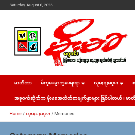
Skip
Saturday, August 8, 2026
to
content
USA – editors @ moemaka.net ((510) 854-6501)။ ရန္ကုန္ ဆက္သြ
MoeMaKa Burmese
ယ္ေရး – အမွတ္ ၂၅၄၊ ပထပ္၊ လမ္း ၄၀၊ ေက်ာက္တံတား၊ ရန္ကုန္။
(ဖုုံး – ၀၉ ၂၅၂ ၂၄၉ ၀၉၄ ၊ ၀၉ ၄၂၁ ၇၄၃ ၇၅၃ ၊ ၀၉ ၅၀၄ ၁၀ ၅၈)
မာတိကာ
မ်က္ေမွာက္ေရးရာ
လူမႈရႈခင္း
News & Media
ျဖန္႔ခ်ိေရး – ဆိပ္ကမ္းသာစာေပ – အမွတ္ ၁၃ / ၃၈ လမ္း။ ပ
လာဇာေစ်းသစ္ ။ ၀၉ ၇၈၆၈၃၇ ၃၀၅ / ၀၉ ၉၆၃၆၉၉၈၃၄
အခုဝက်ဆိုက်က မိုးမခအတိတ်စာမျက်နှာများ ဖြစ်ပါတယ် ၊ မာတိ
Home
လူမႈရႈခင္း
Memories