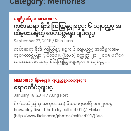
Category:
Memories
K ျငိမ္းခ်မ္း
MEMORIES
ကဗ်ာဆရာ ရိုးဒီ ကြယ္လြန္ျခင္း ၆ လျပည့္ အ
ထိမ္းအမွတ္ ေတာင္သမန္မွာ ျပဳလုပ္
September 22, 2018
Khin Lunn
ကဗ်ာဆရာ ရိုးဒီ ကြယ္လြန္ျခင္း ၆ လျပည့္ အထိမ္းအမွ
တ္ေတာင္သမန္မွာ ျပဳလုပ္ K (မိုးမခ) စက္တင္ဘာ ၂၁၊ ၂၀၁၈ မႏၱေ
လးသားကဗ်ာဆရာ ရိုးဒီကြယ္လြန္ျခင္း ၆ လျပည့္…
MEMORIES
မိုုးမခရုုပ္သံ
ျပန္လည္ဆန္းသစ္ျခင္း
ဧရာဝတီပံုျပင္
January 18, 2014
Aung Htet
ဂ်ဴး (အသံထြက္ အက္ေဆး) မိုးမခ ဇႏၷဝါရီ ၁၈၊ ၂၀၁၄
Irrawaddy River Photo by calflier001 @ Flicker
(http://www.flickr.com/photos/calflier001/) Via…