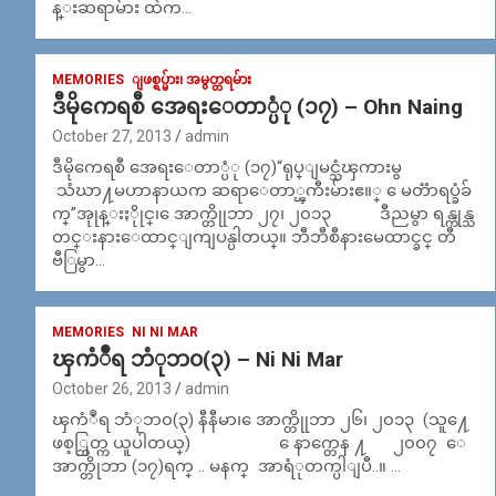
န္းဆရာမ်ား ထဲက…
MEMORIES
ျဖစ္ရပ္မ်ား၊ အမွတ္တရမ်ား
ဒီမိုကေရစီ အေရးေတာ္ပံု (၁၇) – Ohn Naing
October 27, 2013
admin
ဒီမိုကေရစီ အေရးေတာ္ပံု (၁၇)“ရုပ္ျမင္သံၾကားမွ
သံဃာ႔မဟာနာယက ဆရာေတာ္ၾကီးမ်ားဧ။္ ေမတၱာရပ္ခံခ်
က္”အုုန္းႏိုုင္၊ ေအာက္တိုုဘာ ၂၇၊ ၂၀၁၃ ဒီညမွာ ရန္ကုန္သ
တင္းနားေထာင္ျကျပန္ပါတယ္။ ဘီဘီစီနားမေထာင္ခင္ တီ
ဗီြမွာ…
MEMORIES
NI NI MAR
ၾကံဳရ ဘံုဘ၀(၃) – Ni Ni Mar
October 26, 2013
admin
ၾကံဳရ ဘံုဘ၀(၃) နီနီမာ၊ ေအာက္တိုုဘာ ၂၆၊ ၂၀၁၃ (သူ႔ေ
ဖစ့္ဘြတ္က ယူပါတယ္) ေနာက္တေန ႔ ၂၀၀၇ ေ
အာက္တိုဘာ (၁၇)ရက္ .. မနက္ အာရံုတက္ပါျပီ..။ …