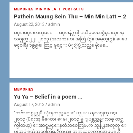
MEMORIES
MIN MIN LATT
PORTRAITS
Pathein Maung Sein Thu – Min Min Latt – 2
August 22, 2013
admin
မင္းမင္းလတ္ေရ…… မင္းနဲ႔ငါ့ ပုသိမ္ေမာင္စိမ္းသူ၊ ၾ
သဂုုတ္ ၂၂၊ ၂၀၁၃ (အလကၤာ၊ အတြဲ (၃)၊ အမွတ္(၇)၊ ေဖေ
ဖၚဝါရီ၊ ၁၉၉၈၊ တြင္ မူရင္း ပံုႏွိပ္ခဲ့သည္။ မိုးမခ…
MEMORIES
Yu Ya – Belief in a poem …
August 17, 2013
admin
”ကဗ်ာတစ္ပုဒ္ကုိ ယုံၾကည္ၿခင္း” ယုုယ၊ ၾသဂုုတ္ ၁၇၊
၂၀၁၃ (ေရႊအျမဳေတ၊ ေမ၊ ၂၀၁၃ မွ ျပန္လည္ဆန္းသစ္ တင္ဆ
က္ပါတယ္) ေအာင္ၿမင္ေနတဲဘ၀ေတြမႇာ သူနဲ႕အတူတူ ေ
ပးဆပ္ခဲ့ရတဲ့ဘ၀ေတြရႇိတယ္။ တကယ္ေတာ့အေဖမရႇိ