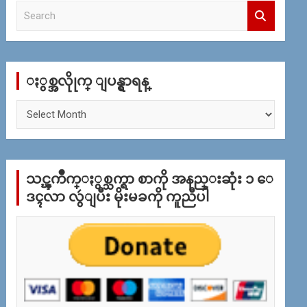
S
e
a
r
c
ႏွစ္အလိုုက္ ျပန္ရွာရန္
h
ႏွ
စ္
အ
လိုု
က္
သင္ၾကိဳက္ႏွစ္သက္ရာ စာကို အနည္းဆုံး ၁ ေ
ျ
ပ
ဒၚလာ လွဴျပီး မိုးမခကို ကူညီပါ
န္
ရွာ
ရန္