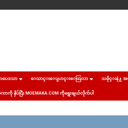
စာပေဒသာ
ေသာင္းေျပာင္းေထြလာ
သမိုင္းနဲ႔ အ
ကာကို နှိပ်ပြီး MOEMAKA.COM ကိုရွေးချယ်လိုက်ပါ