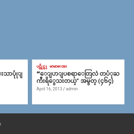
ပင္တိုင္က႑
မာမာေအး
္းသာပုုံျ
“ေျပာျပစရာေတြလဲ တပံုႀ
ကီးရိွေသးတယ္” အမွတ္ (၄၆၄)
April 16, 2013
admin
s