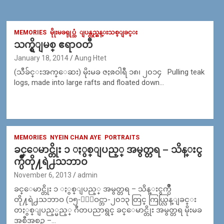
MEMORIES
မိုုးမခရုုပ္သံ
ျပန္လည္ဆန္းသစ္ျခင္း
သက္ရွိျမစ္ ဧရာဝတီ
January 18, 2014
Aung Htet
(သီခ်င္းအက္ေဆး) မိုးမခ ဇႏၷဝါရီ ၁၈၊ ၂၀၁၄ Pulling teak
logs, made into large rafts and floated down…
MEMORIES
NYEIN CHAN AYE
PORTRAITS
ခင္ေမာင္တိုး ၁ ႏွစ္ျပည့္ အမွတ္တရ – သိန္းငွ
က္ပ်ိဳတို႔ရဲ႕သဘာဝ
November 6, 2013
admin
ခင္ေမာင္တိုး ၁ ႏွစ္ျပည့္ အမွတ္တရ – သိန္းငွက္ပ်ိဳ
တို႔ရဲ႕သဘာဝ (၁၅-ႏိုဝင္ဘာ-၂၀၁၃ တြင္ ကြယ္လြန္ျခင္း
တႏွစ္ျပည့္မည့္ ဂီတပညာရွင္ ခင္ေမာင္တိုး အမွတ္တရ မိုးမခ
အစီအစဥ္ –…