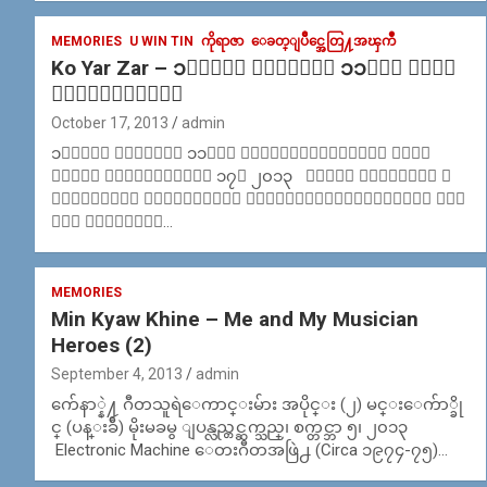
MEMORIES
U WIN TIN
ကိုရာဇာ
ေခတ္ျပိဳင္အေတြ႔အၾကဳံ
Ko Yar Zar – ၁၁ႏွစ္ ခရီးမွာ ၁၁မီး မျငိ
မ္းႀကသူမ်ား
October 17, 2013
admin
၁၁ႏွစ္ ခရီးမွာ ၁၁မီး မျငိမ္းႀကသူမ်ား ကိုု
ရာဇာ၊ ေအာက္တိုုဘာ ၁၇၊ ၂၀၁၃ ပူတယ္ ေလာင္တယ္ ျ
မိဳက္တယ္။ ဒီရာသီဥတုက ကြ်မ္းဖို႕ရာရွိတယ္။ အပူ
ခုိ ေနညိဳကို…
MEMORIES
Min Kyaw Khine – Me and My Musician
Heroes (2)
September 4, 2013
admin
က်ေနာ္နဲ႔ ဂီတသူရဲေကာင္းမ်ား အပိုင္း (၂) မင္းေက်ာ္ခို
င္ (ပန္းခ်ီ) မိုးမခမွ ျပန္လည္တင္ဆက္သည္၊ စက္တင္ဘာ ၅၊ ၂၀၁၃
Electronic Machine ေတးဂီတအဖြဲ႕ (Circa ၁၉၇၄-၇၅)…