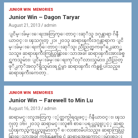
JUNIOR WIN
MEMORIES
Junior Win – Dagon Taryar
August 21, 2013
admin
ျငိမ္းခ်မ္းေရးအတြက္ေတာင္းဆုိသူ ဒဂုန္တာရာ ဂ်ဴနီ
ယာ၀င္း၊ ၾသဂုုတ္ ၂၁၊ ၂၀၁၃ ဆရာၾကီးဒဂုန္တာရာက ျငိ
မ္းခ်မ္းေရးကိုေတာင္းဆုိသူ၊ ညီညြတ္ၾကဖုိ႕ေဆာ္ၾ
သသူ။ ဆရာၾကီးကြယ္လြန္သြားေသာအခါ ဆရာၾကီးအားခ်စ္ခ
င္ၾကသူမ်ား၊ ျငိမ္းခ်မ္းေရးကုိလုိလားသူမ်ား၊ ညီညြတ္
ဖုိ႕ကုိအလုိရွိသူမ်ားရင္ထဲမွာ ဆရာၾကီး က်န္ရစ္ခဲ့ပါသည္။
ဆရာၾကီးကေတာ့…
JUNIOR WIN
MEMORIES
Junior Win – Farewell to Min Lu
August 16, 2013
admin
ဆရာမင္းလူအတြက္ ႏွဴတ္ဆက္ဂါရ၀ျဖင့္ ဂ်ဴနီယာ၀င္း၊ ၾသ
ဂုုတ္ ၁၆၊ ၂၀၁၃ ဆရာမင္းလူ၏ စာေပရပ္တည္မူႏွင့္ ဆရာ့
ယုံၾကည္ခ်က္ရပ္တည္မူမ်ားကုိ ေလးစားမိပါသည္။ ဆရာကြယ္လြ
န္သြားေသာအခါ ကၽြန္မ၏ရင္ထဲ ဆရာ့အေၾကာင္းမ်ားစဥ္း