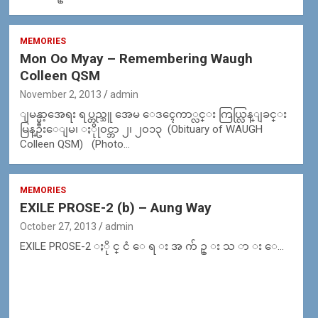
MEMORIES
Mon Oo Myay – Remembering Waugh
Colleen QSM
November 2, 2013
admin
ျမန္မာ့အေရး ရပ္တည္သူ အေမ ေဒၚေကာ္လင္း ကြယ္လြန္ျခင္း
မြန္ဦးေျမ၊ ႏိုု၀င္ဘာ ၂၊ ၂၀၁၃ (Obituary of WAUGH
Colleen QSM) (Photo…
MEMORIES
EXILE PROSE-2 (b) – Aung Way
October 27, 2013
admin
EXILE PROSE-2 ႏို င္ ငံ ေ ရ း အ က် ဥ္ း သ ာ း ေ…