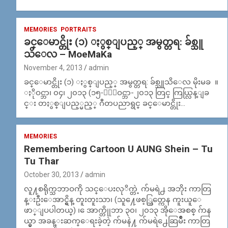
MEMORIES
PORTRAITS
ခင္ေမာင္တိုး (၁) ႏွစ္ျပည့္ အမွတ္တရ: ခ်စ္သူ
သိေလ – MoeMaKa
November 4, 2013
admin
ခင္ေမာင္တိုး (၁) ႏွစ္ျပည့္ အမွတ္တရ: ခ်စ္သူသိေလ မိုးမခ ။
ႏိုဝင္ဘာ၊ ၀၄၊ ၂၀၁၃ (၁၅-ႏိုဝင္ဘာ-၂၀၁၃ တြင္ ကြယ္လြန္ျခ
င္း တႏွစ္ျပည့္မည့္ ဂီတပညာရွင္ ခင္ေမာင္တိုး…
MEMORIES
Remembering Cartoon U AUNG Shein – Tu
Tu Thar
October 30, 2013
admin
လူ႔စရိုက္သဘာဝကို သင္ေပးလုိက္တဲ့ က်မရဲ႕ အဘိုး ကာတြ
န္းဦးေအာင္ရွိန္ တူးတူးသာ၊ (သူ႔ေဖစ့္ဘြတ္ကေန ကူးယူေ
ဖာ္ျပပါတယ္) ၊ ေအာက္တိုုဘာ ၃၀၊ ၂၀၁၃ အိုေအစစ္ ဂ်ာန
ယ္မွာ အခန္းဆက္ေရးခဲ့တဲ့ က်မနဲ႔ က်မရဲ႕ေဆြမ်ိဳး ကာတြ