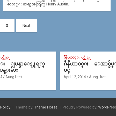
စားရင္း ဆရာ့အတြက္ Henry Austin…
3
Next
ပင္တိုင္က႑
ဂ်ဳနီယာ၀င္း
ပင္တိုင္က႑
င္း – ျမန္မာေန႔ရက္
ဂ်ဴနီယာ၀င္း – ေအာင္ခ်မ
 ပန္းမ်ား
ပင္
14
Aung Htet
April 12, 2014
Aung Htet
 Policy
Theme by:
Theme Horse
Proudly Powered by:
WordPres