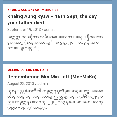
KHAING AUNG KYAW
MEMORIES
Khaing Aung Kyaw – 18th Sept, the day
your father died
September 19, 2013
admin
စက္တင္ဘာ-၁၈-ဆိုတာ သမီးအေဖ ေသတဲ ့ေန ့ ခိုင္ေအာ
င္ေက်ာ္ ( နယူးေယာက္ ) ၊ စက္တင္ဘာ ၂၀၊ ၂၀၁၃ ဦးက စ
ကားေျပာရင္ ဒဲ ့…
MEMORIES
MIN MIN LATT
Remembering Min Min Latt (MoeMaKa)
August 22, 2013
admin
ယုဇနပင္နဲ႔ဖဲႀကိဳးဝါ အမွတ္တရ ပုသိမ္ေမာင္စိမ္းသူ၊ ေနေန
လိႈင္းဇင္ မင္းမင္းလတ္ ကြယ္လြန္ျခင္း (၁၆) ႏွစ္ျပ
ည့္ အမွတ္တရ ၾသဂုတ္၊ ၂၂၊ ၂၀၁၃ မိုးမခ မင္းမင္းလတ္
(၁၉၄၈-၁၉၉၇) ဓာတ္ပံု…