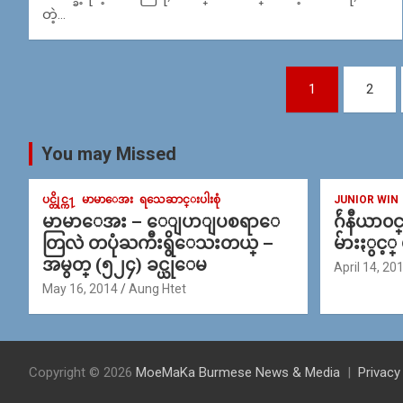
တဲ့…
Posts
1
2
navigation
You may Missed
ပင္တိုင္က႑
မာမာေအး
ရသေဆာင္းပါးစုံ
JUNIOR WIN
မာမာေအး – ေျပာျပစရာေ
ဂ်ဴနီယာ၀
တြလဲ တပုံႀကီးရွိေသးတယ္ –
မ်ားႏွင့္
အမွတ္ (၅၂၄) ခင္ယုေမ
April 14, 20
May 16, 2014
Aung Htet
Copyright © 2026
MoeMaKa Burmese News & Media
Privacy