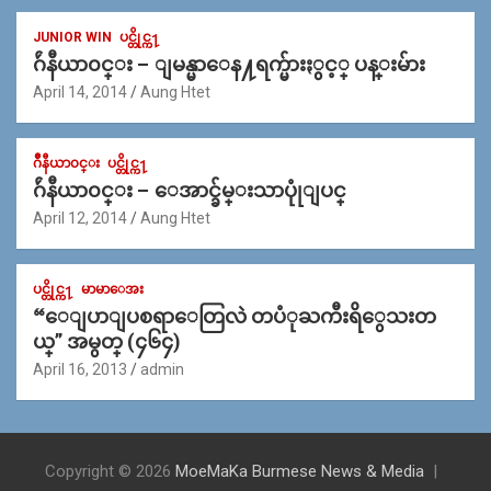
JUNIOR WIN
ပင္တိုင္က႑
ဂ်ဴနီယာ၀င္း – ျမန္မာေန႔ရက္မ်ားႏွင့္ ပန္းမ်ား
April 14, 2014
Aung Htet
ဂ်ဳနီယာ၀င္း
ပင္တိုင္က႑
ဂ်ဴနီယာ၀င္း – ေအာင္ခ်မ္းသာပုုံျပင္
April 12, 2014
Aung Htet
ပင္တိုင္က႑
မာမာေအး
“ေျပာျပစရာေတြလဲ တပံုႀကီးရိွေသးတ
ယ္” အမွတ္ (၄၆၄)
April 16, 2013
admin
Copyright © 2026
MoeMaKa Burmese News & Media