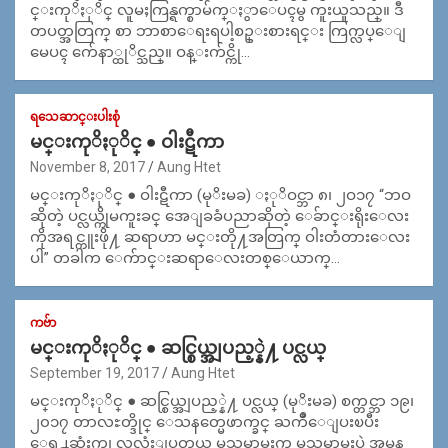
င္းကုိႏုိင္ လူမႈကြန္ရက္စာမ်က္ႏွာေပၚမွ ကူးယူသည္။ ဒီ
တပတ္အတြက္ စာ ဘာစာေရးရပါ့စဥ္းစားရင္း ကြက္လပ္ေျ
မေပၚ က်ေနာ္ထုိင္သည္။ ဝန္းက်င္ကို…
ရသေဆာင္းပါးစုံ
မင္းကုိႏုိင္ ● ဝါးဋီကာ
November 8, 2017
Aung Htet
မင္းကုိႏုိင္ ● ဝါးဋီကာ (မုိးမခ) ႏုိဝင္ဘာ ၈၊ ၂ဝ၁၇ “ဘဝ
ဆိုတဲ့ ပင္လယ္ကိုမကူးခင္ အေျခခံပညာဆိုတဲ့ ေခ်ာင္းရိုးေလး
ကိုအရင္ကူးဖို႔ ဆရာဟာ မင္းတို႔အတြက္ ဝါးတံတားေလး
ပါ” တခါက ေက်ာင္းဆရာေလးတစ္ေယာက္…
ကဗ်ာ
မင္းကုိႏုိင္ ● ဆင္စြယ္အျပည့္နဲ႔ ပင္လယ္
September 19, 2017
Aung Htet
မင္းကုိႏုိင္ ● ဆင္စြယ္အျပည့္နဲ႔ ပင္လယ္ (မုိးမခ) စက္တင္ဘာ ၁၉၊
၂၀၁၇ တာလႊတ္ဒိုင္ ေသနတ္မေဖာက္ခင္ ႀကိဳေျပးၿပီး
ေရွ႕ဆုံးက၊ လူလုံးျပတယ္ မသမာမႈက မသမာမႈပဲ အမွန္