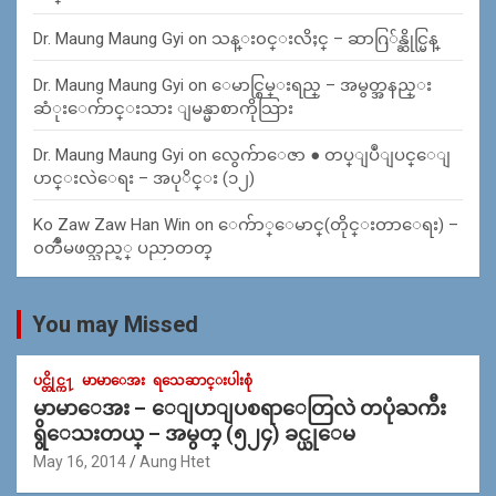
Dr. Maung Maung Gyi
on
သန္း၀င္းလိႈင္ – ဆာဂြ်န္ဆိုင္မြန္
Dr. Maung Maung Gyi
on
ေမာင္စြမ္းရည္ – အမွတ္အနည္း
ဆံုးေက်ာင္းသား ျမန္မာစာကိုသြား
Dr. Maung Maung Gyi
on
လွေက်ာေဇာ ● တပ္ျပဳျပင္ေျ
ပာင္းလဲေရး – အပုိင္း (၁၂)
Ko Zaw Zaw Han Win
on
ေက်ာ္ေမာင္(တိုင္းတာေရး) –
၀တၳဳမဖတ္သည့္ ပညာတတ္
You may Missed
ပင္တိုင္က႑
မာမာေအး
ရသေဆာင္းပါးစုံ
မာမာေအး – ေျပာျပစရာေတြလဲ တပုံႀကီး
ရွိေသးတယ္ – အမွတ္ (၅၂၄) ခင္ယုေမ
May 16, 2014
Aung Htet