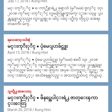
July 17, 2018
Aung Htet
မင္းကုိႏုိင္ ● ေကာ္လီနာရဲ႕ ခရာသံ (မုိးမခ) ဇူလုိင္ ၁၇၊
၂၀၁၈ ကုိမင္းကုိႏုိင္ လူမႈကြန္ရက္စာမ်က္ႏွာေပၚမွ ျပ
န္လည္ကူးယူသည္။ လူငယ္တစ္စု ေခါင္းခ်င္း႐ိုက္ တိုင္ပင္၊ အေရး
တႀကီး မ်က္…
ရသေဆာင္းပါးစုံ
မင္းကုိႏုိင္ ● ပုံမေျပာခ်င္ဘူး
April 13, 2018
Aung Htet
မင္းကုိႏုိင္ ● ပုံမေျပာခ်င္ဘူး (မုိးမခ) ဧၿပီ ၁၃၊ ၂၀၁၈
ကုိမင္းကုိႏုိင္ လူမႈကြန္ရက္စာမ်က္ႏွာေပၚမွ ျပန္လည္ကူး
ယူပါသည္။ မီးေမာင္းေတြက အပ္ေပ်ာက္ပင္ရွာႏုိင္သည့္ အ
လင္းအားႏွင့္၊ အသံစနစ္ကလည္း အသက္႐ွဴသံပင္ က်ယ္က်ယ္…
သူတိုု႔အာေဘာ္
မင္းကုိႏုိင္ ● ဖိနပ္အေပါင္းရဲ႕ ဇာတ္ေၾကာ
င္းေတြ
March 20, 2018
Aung Htet