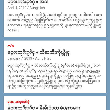
မင္းကုိႏုိင္ ● အခါ
April 4, 2019
Aung Htet
မင္းကုိႏုိင္ ● အခါ (မုိးမခ) ဧျပီ ၄၊ ၂၀၁၉ အခါတပါး ကေ
လးတေယာက္သည္ ပံုုဆြဲလ်က္ ေတးသီ၏။ သူ႔ေတးကိုု ငွက္
ကေလး၊ ယုုန္ကေလးနွင့္ ရွဥ့္ကေလးတိုု႔ၾကားကာ မိတ္ဖြဲ႕ျဖစ္ၾ
က၏။…
ကဗ်ာ
မင္းကုိႏုိင္ ● သီႀကိဳးကိုယ္တိုင္
January 7, 2019
Aung Htet
မင္းကုိႏုိင္ ● သီႀကိဳးကိုယ္တိုင္ (မုိးမခ) ဇန္နဝါရီ ၇၊ ၂၀၁၈
ကုိမင္းကုိႏုိင္ လူမႈကြန္ရက္စာမ်က္ႏွာေပၚမွ ျပန္လည္ကူး
ယူေဖာ္ျပသည္။ မင္းနဲ႔ကိုယ္ဟာ ေမြးေန႔ခ်င္းမတူေ
တာင္ ေမြးရက္ေမြးနံတူနိုင္တယ္ မင္းနဲ႔ကိုယ္ဟာ အေသြးအေ
ရာင္ခ်င္းမတူလည္း ေသြးအုပ္စုခ်င္းတူႏုိင္တယ္…
ရသေဆာင္းပါးစုံ
မင္းကုိႏုိင္ ● မီးမီးပံုတူ ခဲၾကမ္း