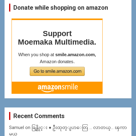
Donate while shopping on amazon
Recent Comments
Samuel
on
ခြန္ဆိုင္း ● ဦးထုတ္ျပာေတြ … လာတယ္… ၾကာ
မယ္