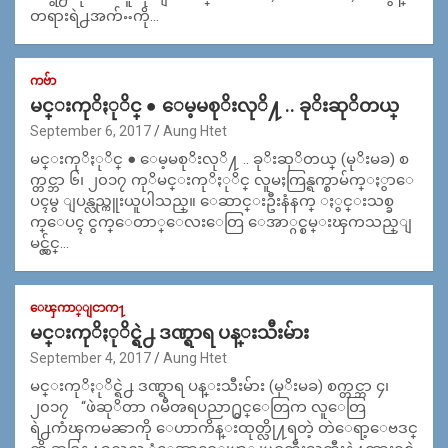
တရားရဲ႕အက်ႌကို…
ကဗ်ာ
မင္းကုိႏုိင္ ● ေမ့မစုိးလုိ႔ .. ခုိးဆုိတယ္
September 6, 2017
Aung Htet
မင္းကုိႏုိင္ ● ေမ့မစုိးလုိ႔ .. ခုိးဆုိတယ္ (မုိးမခ) စ
က္တင္ဘာ ၆၊ ၂၀၁၇ ကုိမင္းကုိႏုိင္ လူမႈကြန္ရက္စာမ်က္ႏွာေ
ပၚမွ ျပန္လည္ကူးယူပါသည္။ ေဆာင္းဦးနံနက္ ႏွင္းသစ္ခ
က္ေပၚ ငွက္ေတာ္ေလးေတြ ေအာ္ဂင္စမ္းၾကသည္ျ
မင္လွ်င္…
ေၾကာ္ျငာက႑
မင္းကုိႏုိင္ရဲ႕ ဒဏ္ရာရ ပန္းသီးမ်ား
September 4, 2017
Aung Htet
မင္းကုိႏုိင္ရဲ႕ ဒဏ္ရာရ ပန္းသီးမ်ား (မုိးမခ) စက္တင္ဘာ ၄၊
၂၀၁၇ “ဖဲဆုိတာ ဂမီၻရပညာ႐ွင္ေတြက လူေတြ
ရဲ႕ကံၾကမၼာကို ေဟာကိန္းထုတ္လို႔ရတဲ့ တဲေရာ့ေဗဒင္