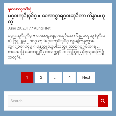
ရသေဆာင္းပါးစုံ
မင္းကုိႏုိင္ ● ေအာင္စာရင္းဆုိတာ က်ိန္စာမဟု
တ္
June 29, 2017
Aung Htet
မင္းကုိႏုိင္ ● ေအာင္စာရင္းဆုိတာ က်ိန္စာမဟုတ္ (မုိးမ
ခ) ဇြန္ ၂၉၊ ၂၀၁၇ ကုိမင္းကုိႏုိင္ လူမႈကြန္ရက္စာမ်
က္ႏွာေပၚမွ ျပန္လည္ကူးယူပါသည္။ သားႏွင့္သမီးေရ ….
စာေမးပြဲ မေအာင္လုိ႔အသက္ကုိ အလြယ္စြန္႔ခဲ့ရသူေတြရွိ
သလုိ၊…
Posts
1
2
…
4
Next
navigation
S
e
a
r