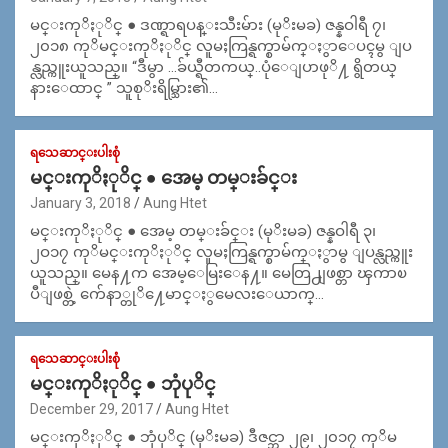
မင္းကုိႏုိင္ ● ဒဏ္ရာရပန္းသီးမ်ား (မုိးမခ) ဇန္နဝါရီ ၇၊
၂၀၁၈ ကုိမင္းကုိႏုိင္ လူမႈကြန္ရက္စာမ်က္ႏွာေပၚမွ ျပ
န္လည္ကူးယူသည္။ “ဒီမွာ …ခ်ယ္ရီတကယ္..ပုံေျပာဖုိ႔ ရွိတယ္
နားေထာင္ ” သူစုိးရိမ္သြား၏…
ရသေဆာင္းပါးစုံ
မင္းကုိႏုိင္ ● အေမ့ တမ္းခ်င္း
January 3, 2018
Aung Htet
မင္းကုိႏုိင္ ● အေမ့ တမ္းခ်င္း (မုိးမခ) ဇန္နဝါရီ ၃၊
၂ဝ၁၇ ကုိမင္းကုိႏုိင္ လူမႈကြန္ရက္စာမ်က္ႏွာမွ ျပန္လည္ကူး
ယူသည္။ မေန႔က အေမ့ေမြးေန႔။ မေတြ႕ျဖစ္တာ ၾကာၿ
ပီျဖစ္တဲ့ က်ေနာ္တုိ႔ေမာင္ႏွမေလးေယာက္…
ရသေဆာင္းပါးစုံ
မင္းကုိႏုိင္ ● ဘုံပုိင္
December 29, 2017
Aung Htet
မင္းကုိႏုိင္ ● ဘုံပုိင္ (မုိးမခ) ဒီဇင္ဘာ ၂၉၊ ၂၀၁၇ ကုိမ