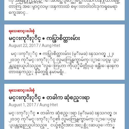
ကို အဓြန္႔႐ွည္တည္တ့ံေအာင္အေျမာ္အျမင္ႀကီးႀကီးနဲ႔ထားရစ္ခဲ့
တာကြ အ​ေမွာင္​လမ္းၾကားထဲ စမ္းတဝါးဝါးဒုကၡမေရာ
က္ရေအာင္…
ရသေဆာင္းပါးစုံ
မင္းကုိႏုိင္ ● ကပ္ခြာစိတ္ထားမ်ား
August 22, 2017
Aung Htet
မင္းကုိႏုိင္ ● ကပ္ခြာစိတ္ထားမ်ား (မုိးမခ) ၾသဂတ္စ္ ၂၂၊
၂၀၁၇ ကုိမင္းကုိႏုိင္ လူမႈကြန္ရက္စာမ်က္ႏွာေပၚမွ ျပ
န္လည္ကူးယူပါသည္။ “လူေတြဟာ ကိုယ့္နိမိတ္ကိုယ္ ဖန္တီးေနၾက
တာ၊ၾကည့္ နိမိတ္မရွိ နမာမရွိ၊…
ရသေဆာင္းပါးစုံ
မင္းကုိႏုိင္ ● တခါက ဆုံစည္းရာ
August 1, 2017
Aung Htet
မင္းကုိႏုိင္ ● တခါက ဆုံစည္းရာ (မုိးမခ) ၾသဂတ္စ္ ၁၊
၂၀၁၇ ကုိမင္းကုိႏုိင္၏ လူမႈကြန္ရက္စာမ်က္ႏွာေပၚမွ
ျပန္လည္ကူးယူပါသည္။ ငယ္ခ်စ္ဦးအား အႏွစ္သံုးဆယ္ေက်ာ္မွ