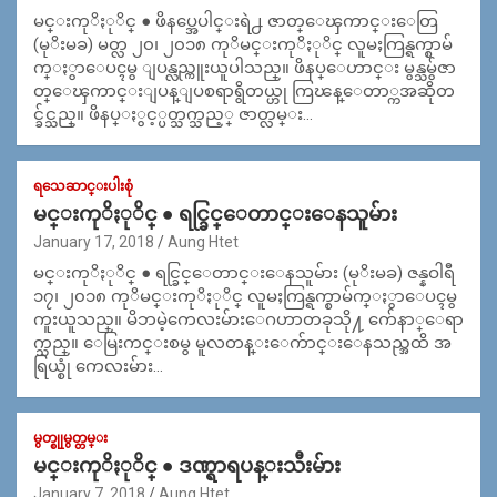
မင္းကုိႏုိင္ ● ဖိနပ္အေပါင္းရဲ႕ ဇာတ္ေၾကာင္းေတြ
(မုိးမခ) မတ္လ ၂၀၊ ၂၀၁၈ ကုိမင္းကုိႏုိင္ လူမႈကြန္ရက္စာမ်
က္ႏွာေပၚမွ ျပန္လည္ကူးယူပါသည္။ ဖိနပ္ေဟာင္း မွန္သမွ်ဇာ
တ္ေၾကာင္းျပန္ျပစရာရွိတယ္ဟု ကြၽန္ေတာ္ကအဆိုတ
င္ခ်င္သည္။ ဖိနပ္ႏွင့္ပတ္သက္သည့္ ဇာတ္လမ္း…
ရသေဆာင္းပါးစုံ
မင္းကုိႏုိင္ ● ရင္ခြင္ေတာင္းေနသူမ်ား
January 17, 2018
Aung Htet
မင္းကုိႏုိင္ ● ရင္ခြင္ေတာင္းေနသူမ်ား (မုိးမခ) ဇန္နဝါရီ
၁၇၊ ၂၀၁၈ ကုိမင္းကုိႏုိင္ လူမႈကြန္ရက္စာမ်က္ႏွာေပၚမွ
ကူးယူသည္။ မိဘမဲ့ကေလးမ်ားေဂဟာတခုသို႔ က်ေနာ္ေရာ
က္သည္။ ေမြးကင္းစမွ မူလတန္းေက်ာင္းေနသည္အထိ အ
ရြယ္စုံ ကေလးမ်ား…
မွတ္စုုမွတ္တမ္း
မင္းကုိႏုိင္ ● ဒဏ္ရာရပန္းသီးမ်ား
January 7, 2018
Aung Htet