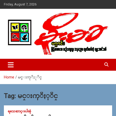
Skip
Friday, August 7, 2026
to
content
USA – editors @ moemaka.net ((510) 854-6501)။ ရန္ကုန္ ဆက္သြ
MoeMaKa Burmese News &
ယ္ေရး – အမွတ္ ၂၅၄၊ ပထပ္၊ လမ္း ၄၀၊ ေက်ာက္တံတား၊ ရန္ကုန္။
Media
(ဖုုံး – ၀၉ ၂၅၂ ၂၄၉ ၀၉၄ ၊ ၀၉ ၄၂၁ ၇၄၃ ၇၅၃ ၊ ၀၉ ၅၀၄ ၁၀ ၅၈) ျ
ဖန္႔ခ်ိေရး – ဆိပ္ကမ္းသာစာေပ – အမွတ္ ၁၃ / ၃၈ လမ္း။ ပလာ
Home
မင္းကုိႏုိင္
ဇာေစ်းသစ္ ။ ၀၉ ၇၈၆၈၃၇ ၃၀၅ / ၀၉ ၉၆၃၆၉၉၈၃၄
Tag:
မင္းကုိႏုိင္
ရသေဆာင္းပါးစုံ