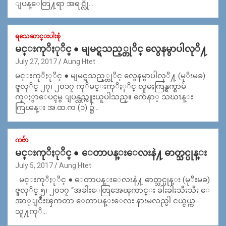
ျပန္ေတြ႔ရာ အရင္လို…
ရသေဆာင္းပါးစုံ
မင္းကုိႏုိင္ ● မျမင္ရသည့္တုိင္ လွေနမွာပါလုိ႔
July 27, 2017
Aung Htet
မင္းကုိႏုိင္ ● မျမင္ရသည့္တုိင္ လွေနမွာပါလုိ႔ (မုိးမခ)
ဇူလုိင္ ၂၇၊ ၂၀၁၇ ကုိမင္းကုိႏုိင္ လူမႈကြန္ရက္စာမ်
က္ႏွာေပၚမွ ျပန္လည္ကူးယူပါသည္။ က်ေနာ္ သဃၤန္း
ကြၽန္း အ.ထ.က (၁) ၌…
ကဗ်ာ
မင္းကုိႏုိင္ ● ေတာပန္းေလးနဲ႔ ဓာတ္သင္ပုန္း
July 5, 2017
Aung Htet
မင္းကုိႏုိင္ ● ေတာပန္းေလးနဲ႔ ဓာတ္သင္ပုန္း (မုိးမခ)
ဇူလုိင္ ၅၊ ၂၀၁၇ “အခါးေတြအေၾကာင္း ခါးခါးသီးသီး ေ
အာ္ျငီးၾကတာ ေတာပန္းေလး နားမလည္ပါ ငယ္ငယ္က
သူ႔ကုိ…