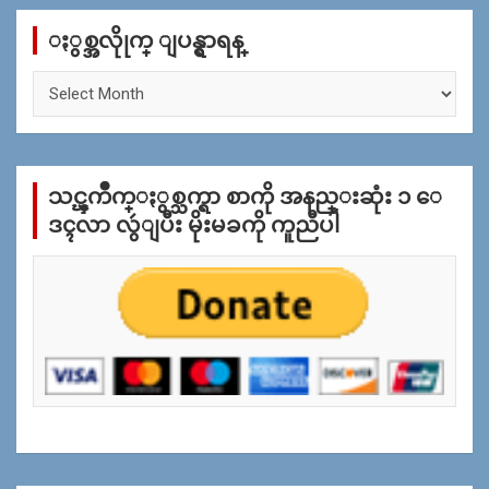
c
ႏွစ္အလိုုက္ ျပန္ရွာရန္
h
ႏွ
စ္
အ
လိုု
က္
သင္ၾကိဳက္ႏွစ္သက္ရာ စာကို အနည္းဆုံး ၁ ေ
ျ
ပ
ဒၚလာ လွဴျပီး မိုးမခကို ကူညီပါ
န္
ရွာ
ရန္