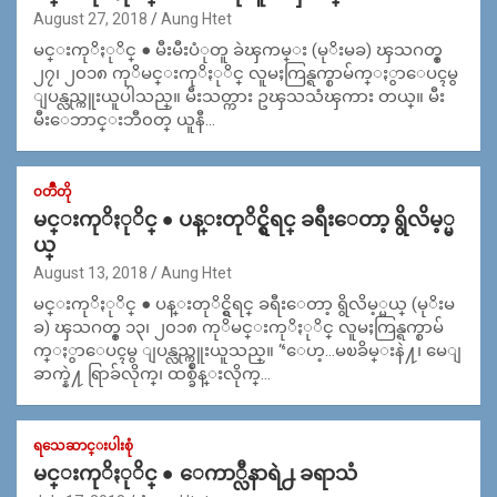
August 27, 2018
Aung Htet
မင္းကုိႏုိင္ ● မီးမီးပံုတူ ခဲၾကမ္း (မုိးမခ) ၾသဂတ္စ္
၂၇၊ ၂၀၁၈ ကုိမင္းကုိႏုိင္ လူမႈကြန္ရက္စာမ်က္ႏွာေပၚမွ
ျပန္လည္ကူးယူပါသည္။ မီးသတ္ကား ဥၾသသံၾကား တယ္။ မီး
မီးေဘာင္းဘီ၀တ္ ယူနီ…
၀တၳဳတို
မင္းကုိႏုိင္ ● ပန္းတုိင္ရွိရင္ ခရီးေတာ့ ရွိလိမ့္မ
ယ္
August 13, 2018
Aung Htet
မင္းကုိႏုိင္ ● ပန္းတုိင္ရွိရင္ ခရီးေတာ့ ရွိလိမ့္မယ္ (မုိးမ
ခ) ၾသဂတ္စ္ ၁၃၊ ၂၀၁၈ ကုိမင္းကုိႏုိင္ လူမႈကြန္ရက္စာမ်
က္ႏွာေပၚမွ ျပန္လည္ကူးယူသည္။ ‘‘ေဟ့…မၿခိမ္းနဲ႔၊ မေျ
ခာက္နဲ႔ ရြာခ်လိုက္၊ ထစ္ခ်ဳန္းလိုက္…
ရသေဆာင္းပါးစုံ
မင္းကုိႏုိင္ ● ေကာ္လီနာရဲ႕ ခရာသံ