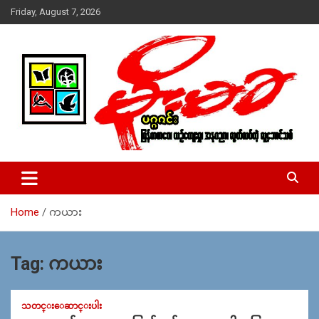
Skip
Friday, August 7, 2026
to
content
USA – editors @ moemaka.net ((510) 854-6501)။ ရန္ကုန္ ဆက္သြ
MoeMaKa Burmese News &
ယ္ေရး – အမွတ္ ၂၅၄၊ ပထပ္၊ လမ္း ၄၀၊ ေက်ာက္တံတား၊ ရန္ကုန္။
Media
(ဖုုံး – ၀၉ ၂၅၂ ၂၄၉ ၀၉၄ ၊ ၀၉ ၄၂၁ ၇၄၃ ၇၅၃ ၊ ၀၉ ၅၀၄ ၁၀ ၅၈) ျ
ဖန္႔ခ်ိေရး – ဆိပ္ကမ္းသာစာေပ – အမွတ္ ၁၃ / ၃၈ လမ္း။ ပလာ
Home
ကယား
ဇာေစ်းသစ္ ။ ၀၉ ၇၈၆၈၃၇ ၃၀၅ / ၀၉ ၉၆၃၆၉၉၈၃၄
Tag:
ကယား
သတင္းေဆာင္းပါး