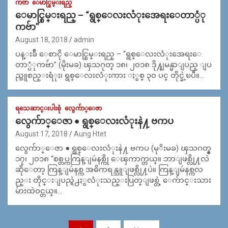
ကဗ်ာ
ေမာင္စြမ္းရည္
ေမာင္စြမ္းရည္ – “ရွစ္ေလးလံုးအေရးေတာ္ပံု
ကဗ်ာ”
August 18, 2018
admin
ပန္းခ်ီ ေစာငို ေမာင္စြမ္းရည္ – “ရွစ္ေလးလံုးအေရးေ
တာ္ပံုကဗ်ာ” (မိုးမခ) ၾသဂုတ္ ၁၈၊ ၂၀၁၈ ဒို႔ျမန္မာျပည္ ျပ
ည္သူစည္းရံုး၊ ရွစ္ေလးလံုးကား ႏွစ္ ၃၀ ပင္ တိုင္ခဲ့ၿပီ။…
ရသေဆာင္းပါးစုံ
လွေက်ာ္ေဇာ
လွေက်ာ္ေဇာ ● ရွစ္ေလးလံုးနဲ႔ ဗကပ
August 17, 2018
Aung Htet
လွေက်ာ္ေဇာ ● ရွစ္ေလးလံုးနဲ႔ ဗကပ (မုိးမခ) ၾသဂတ္စ္
၁၇၊ ၂၀၁၈ “စစ္တပ္ကကြန္ျမဴနစ္ကို ေၾကာက္တယ္။ ဘာျဖစ္လို႔လဲ
ဆိုေတာ့ ကြန္ျမဴနစ္က အဓိကရန္သူျဖစ္လို႔ပဲ။ ကြန္ျမဴနစ္ကလ
ည္း တိုင္းျပည္ရဲ႕ႏွလံုးသည္းပြတ္ျဖစ္တဲ့ ေက်ာင္းသား
မ်ားထဲဝင္တယ္။…
Posts