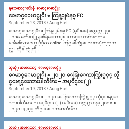
ရသေဆာင္းပါးစုံ
ေမာင္ေမာင္စိုုး
ေမာင္ေမာင္စုိး ● ကြန္ျမဴနစ္ FC
September 23, 2018
Aung Htet
ေမာင္ေမာင္စုိး ● ကြန္ျမဴနစ္ FC (မုိးမခ) စက္တင္ဘာ ၂၃၊
၂၀၁၈ က်ေနာ္တို႔၏ရဲေဘာ္ေဟာင္း ကဗ်ာဆရာမ
မအိ၏သားငယ္ ဒိုဒိုက online တြင္ ဓါတ္ပုံေလးတပုံတင္လာသ
ည္။ ထိုဓါတ္ပုံကို…
သူတိုု႔အာေဘာ္
ေမာင္ေမာင္စိုုး
ေမာင္ေမာင္စုိး ● ၂၀၂၀ ေရြးေကာက္ပြဲႏွင့္ တို
င္းရင္းသားပါတီမ်ား – အပုိင္း (၂)
September 19, 2018
Aung Htet
ေမာင္ေမာင္စုိး ● ၂၀၂၀ ေရြးေကာက္ပြဲႏွင့္ တိုင္းရင္း
သားပါတီမ်ား – အပုိင္း (၂) (မုိးမခ) စက္တင္ဘာ ၁၉၊ ၂၀၁၈ ●
၂၀၂၀ ႏွင့္ တိုင္းေဒသႀကီးမ်ား…
သူတိုု႔အာေဘာ္
ေမာင္ေမာင္စိုုး