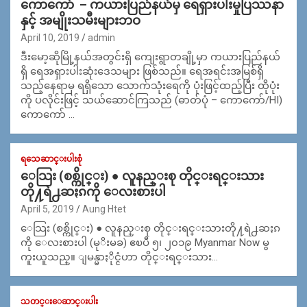
ကောကော် – ကယားပြည်နယ်မှ ရေရှားပါးမှုပြဿနာ
နှင့် အမျိုးသမီးများဘဝ
April 10, 2019
admin
ဒီးမော့ဆိုမြို့နယ်အတွင်းရှိ ကျေးရွာတချို့မှာ ကယားပြည်နယ်
ရှိ ရေအရှားပါးဆုံးဒေသများ ဖြစ်သည်။ ရေအရင်းအမြစ်ရှိ
သည့်နေရာမှ ရရှိသော သောက်သုံးရေကို ပုံးဖြင့်ထည့်ပြီး ထိုပုံး
ကို ပလိုင်းဖြင့် သယ်ဆောင်ကြသည် (ဓာတ်ပုံ – ကောကော်/HI)
ကောကော် …
ရသေဆာင္းပါးစုံ
ေသြး (စစ္ကိုင္း) ● လူနည္းစု တိုင္းရင္းသား
တို႔ရဲ႕ဆႏၵကို ေလးစားပါ
April 5, 2019
Aung Htet
ေသြး (စစ္ကိုင္း) ● လူနည္းစု တိုင္းရင္းသားတို႔ရဲ႕ဆႏၵ
ကို ေလးစားပါ (မုိးမခ) ဧၿပီ ၅၊ ၂၀၁၉ Myanmar Now မွ
ကူးယူသည္။ ျမန္မာႏိုင္ငံဟာ တိုင္းရင္းသား…
သတင္းေဆာင္းပါး