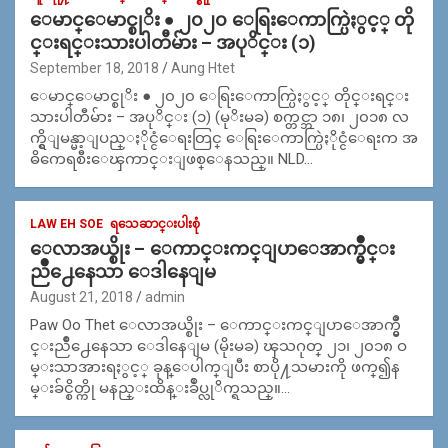
ေမာင္ေမာင္စုိး ● ၂၀၂၀ ေရြးေကာက္ပြဲႏွင့္ တို
င္းရင္းသားပါတီမ်ား – အပုိင္း (၁)
September 18, 2018
Aung Htet
ေမာင္ေမာင္စုိး ● ၂၀၂၀ ေရြးေကာက္ပြဲႏွင့္ တိုင္းရင္း
သားပါတီမ်ား – အပုိင္း (၁) (မုိးမခ) စက္တင္ဘာ ၁၈၊ ၂၀၁၈ လ
က္ရွိျမန္မာ့ျပည္ႏိုင္ငံေရးတြင္ ေရြးေကာက္ပြဲႏိုင္ငံေရးက အ
ဓိကေရစီးေၾကာင္းျဖစ္ေနသည္။ NLD…
LAW EH SOE
ရသေဆာင္းပါးစုံ
ေလာအယ္စိုး – ေကာင္းကင္ျပာေအာက္မွဳိင္း
ညိဳ႕ေနေသာ ေဒါနေျမ
August 21, 2018
admin
Paw Oo Thet ေလာအယ္စိုး – ေကာင္းကင္ျပာေအာက္မွဳိ
င္းညိဳ႕ေနေသာ ေဒါနေျမ (မိုးမခ) ၾသဂုတ္ ၂၁၊ ၂၀၁၈ ဝ
မ္းသာအားရႏွင့္ ခုန္ေပါက္ျပီး စာပို႔သမားကို ဖက္၍န
မ္းခ်င္စိတ္ကို မနည္းထိန္းခ်ဳပ္လုိက္ရသည္။…