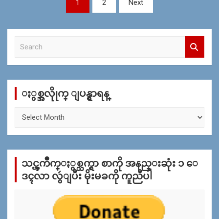
1
2
Next
navigation
S
e
a
r
c
ႏွစ္အလိုုက္ ျပန္ရွာရန္
h
ႏွ
စ္
အ
လိုု
က္
သင္ၾကိဳက္ႏွစ္သက္ရာ စာကို အနည္းဆုံး ၁ ေ
ျ
ပ
ဒၚလာ လွဴျပီး မိုးမခကို ကူညီပါ
န္
ရွာ
ရန္