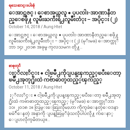
ရသေဆာင္းပါးစုံ
ေအာင္သဇင္ ၊ ေစာအယ္ကလူ ● ပုပၸါး-အာဏာနီတ
ည္ေစဖို႔ လူမ်ဳိးႀကီးရဲ႕လူမ်ဳိးတံုး – အပိုင္း (၂)
October 14, 2018
Aung Htet
ေအာင္သဇင္ ၊ ေစာအယ္ကလူ ● ပုပၸါး-အာဏာနီတည္ေစဖို႔
လူမ်ဳိးႀကီးရဲ႕လူမ်ဳိးတံုး – အပိုင္း (၂) (မုိးမခ) ေအာက္တုိ
ဘာ ၁၄၊ ၂၀၁၈ အခုမွ ကုလသမဂၢ တို႔…
စာစုတုိ
ႏုိလႈိင္း ● ငါ့ၿမိဳ႕ကိုျပန္​ၾကည္​့ၿပီး​ေတာ့
ၿမိဳ႕အုတ္​႐ိုးထဲ ကဗ်ာဓာတ္​ထည္​့ၾကည္​့
October 11, 2018
Aung Htet
ႏုိလႈိင္း ● ငါ့ၿမိဳ႕ကိုျပန္​ၾကည္​့ၿပီး​ေတာ့ ၿမိဳ႕အုတ္​
႐ိုးထဲ ကဗ်ာဓာတ္​ထည္​့ၾကည္​့ (မုိးမခ) ေအာက္တုိဘာ
၁၁၊ ၂၀၁၈ ၁။ လြမ္​း​ေဆြးလိုမႈဟာ ကိုက္​ခဲ​ေနတဲ့​ေဝဒနာ
ၿမံဳ​ေနတဲ့ အနာကို ျပန္​ဆြမ္ိခဲ့သလိုပါပဲလို႔ က်​ေနာ္​​
ေျပာလိုက္​မိတယ္​။…