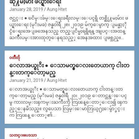
ဆို႔မႈမ်ား ဖယ္ရွားေရး
January 28, 2019
Aung Htet
ဇင္လင္း ● ၿငိမ္းခ်မ္းေရးခရီးလမ္းေပၚရွိ တစ္ဆို႔မႈမ်ား ဖ
ယ္ရွားေရး (မုိးမခ) ဇန္နဝါရီ ၂၈၊ ၂၀၁၉ မ်က္ေမွာက္ ျမန္မာ့ႏို
င္ငံေရးအေျခအေနသည္ တည္ျငိမ္မႈရရွိရန္ အျပင္းအထန္
ႀကိဳးပမ္းအားထုတ္ေနရသည့္ အေနအထား ျဖစ္သည္။…
၀တၳဳတို
ေလာအယ္စုိး ● ေသာမတ္စ္ေလးတေယာက္ ငါးတ
န္းတက္ေတာ့မည္
January 21, 2019
Aung Htet
ေလာအယ္စုိး ● ေသာမတ္စ္ေလးတေယာက္ ငါးတန္းတ
က္ေတာ့မည္ (မုိးမခ) ဇန္နဝါရီ ၂၀၊ ၂၀၁၉ ေတာင္တန္းေပၚ
မွ ကားလမ္းၾကမ္းႀကီးကို ကြၽန္ေတာ္ေငး၍ ၾက
ည့္ေနမိသည္။ လွပေသာ လြမ္းေမာဘြယ္႐ႈေမွ်ာ္ခင္း
က ကြၽန္ ေတာ္၏…
သတင္းပေဒသာ