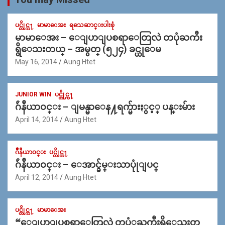
ပင္တိုင္က႑
မာမာေအး
ရသေဆာင္းပါးစုံ
မာမာေအး – ေျပာျပစရာေတြလဲ တပုံႀကီး
ရွိေသးတယ္ – အမွတ္ (၅၂၄) ခင္ယုေမ
May 16, 2014
Aung Htet
JUNIOR WIN
ပင္တိုင္က႑
ဂ်ဴနီယာ၀င္း – ျမန္မာေန႔ရက္မ်ားႏွင့္ ပန္းမ်ား
April 14, 2014
Aung Htet
ဂ်ဳနီယာ၀င္း
ပင္တိုင္က႑
ဂ်ဴနီယာ၀င္း – ေအာင္ခ်မ္းသာပုုံျပင္
April 12, 2014
Aung Htet
ပင္တိုင္က႑
မာမာေအး
“ေျပာျပစရာေတြလဲ တပံုႀကီးရိွေသးတ