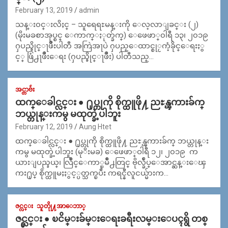
February 13, 2019
admin
သန္း၀င္းလိႈင္ – သူရေရႊမန္းကို ေလ့လာျခင္း (၂)
(မိုးမခစာအုပ္စင္ ေကာက္ႏုတ္ခ်က္) ေဖေဖာ္၀ါရီ ၁၃၊ ၂၀၁၉
ႁပည္ခိုင္ႃဖိဳးပါတီ အကြဲအႃပဲ ႁပည္ေထာင္စုႂကံ့ခိုင္ေရးႏွ
င့္ ဖြံ႕ႃဖိဳးေရး (ႁပည္ခိုင္ႃဖိဳး) ပါတီသည္…
အင္တာဗ်ဴး
ထက္ေခါင္လင္း ● ႐ုပ္တုကို စိုက္ထူဖို႔ ညႊန္ၾကားခ်က္
ဘယ္တုန္းကမွ မထုတ္ခဲ့ပါဘူး
February 12, 2019
Aung Htet
ထက္ေခါင္လင္း ● ႐ုပ္တုကို စိုက္ထူဖို႔ ညႊန္ၾကားခ်က္ ဘယ္တုန္း
ကမွ မထုတ္ခဲ့ပါဘူး (မုိးမခ) ေဖေဖာ္ဝါရီ ၁၂၊ ၂၀၁၉ က
ယားျပည္နယ္၊ လြိဳင္ေကာ္ၿမိဳ႕တြင္ ဗိုလ္ခ်ဳပ္ေအာင္ဆန္းေၾ
ကး႐ုပ္ စိုက္ထူမႈႏွင့္ပတ္သက္ၿပီး ကရင္နီလူငယ္မ်ားက…
ဇင္လင္း
သူတိုု႔အာေဘာ္
ဇင္လင္း ● ၿငိမ္းခ်မ္းေရးခရီးလမ္းေပၚရွိ တစ္