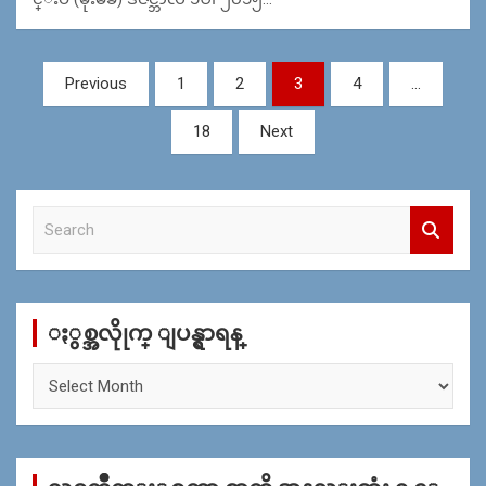
Posts
Previous
1
2
3
4
…
navigation
18
Next
S
e
a
r
c
ႏွစ္အလိုုက္ ျပန္ရွာရန္
h
ႏွ
စ္
အ
လိုု
က္