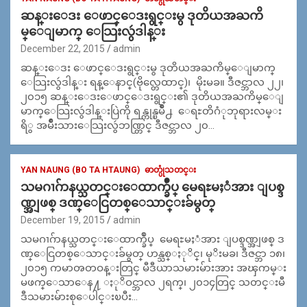
ဆန္းေဒး ေဖာင္ေဒးရွင္းမွ ဒုတိယအႀကိ
မ္ေျမာက္ ေသြးလွဴဒါန္း
December 22, 2015
admin
ဆန္းေဒး ေဖာင္ေဒးရွင္းမွ ဒုတိယအႀကိမ္ေျမာက္
ေသြးလွဴဒါန္း ရန္ေနာင္(ဗိုလ္တေထာင္)၊ မိုးမခ။ ဒီဇင္ဘာလ ၂၂၊
၂၀၁၅ ဆန္းေဒးေဖာင္ေဒးရွင္း၏ ဒုတိယအႀကိမ္ေျ
မာက္ေသြးလွဴဒါန္းပြဲကို ရန္ကုန္ၿမိဳ႕ ေရႊတိဂံုဘုရားလမ္း
ရိွ အမ်ိဳးသားေသြးလွဴဘဏ္တြင္ ဒီဇင္ဘာလ ၂၀…
YAN NAUNG (BO TA HTAUNG)
ဓာတ္ပုံသတင္း
သမဂၢဂ်ာနယ္သတင္းေထာက္ခ်ဳပ္ မေရႊမႈံအား ျပစ္ဒ
ဏ္အျဖစ္ ဒဏ္ေငြတစ္ေသာင္းခ်မွတ္
December 19, 2015
admin
သမဂၢဂ်ာနယ္သတင္းေထာက္ခ်ဳပ္ မေရႊမႈံအား ျပစ္ဒဏ္အျဖစ္ ဒ
ဏ္ေငြတစ္ေသာင္းခ်မွတ္ ဟန္သစ္ႏုိင္၊ မုိးမခ၊ ဒီဇင္ဘာ ၁၈၊
၂၀၁၅ ကမာၻတဝန္းတြင္ မီဒီယာသမားမ်ားအား အၾကမ္း
မဖက္ေသာေန႔ ႏုိဝင္ဘာလ ၂ရက္၊ ၂၀၁၄တြင္ သတင္းမီ
ဒီသမားမ်ားစုေပါင္းၿပီး…