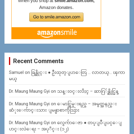
Recent Comments
Samuel
on
ခြန္ဆိုင္း ● ဦးထုတ္ျပာေတြ … လာတယ္… ၾကာ
မယ္
Dr. Maung Maung Gyi
on
သန္း၀င္းလိႈင္ – ဆာဂြ်န္ဆိုင္မြန္
Dr. Maung Maung Gyi
on
ေမာင္စြမ္းရည္ – အမွတ္အနည္း
ဆံုးေက်ာင္းသား ျမန္မာစာကိုသြား
Dr. Maung Maung Gyi
on
လွေက်ာေဇာ ● တပ္ျပဳျပင္ေျ
ပာင္းလဲေရး – အပုိင္း (၁၂)