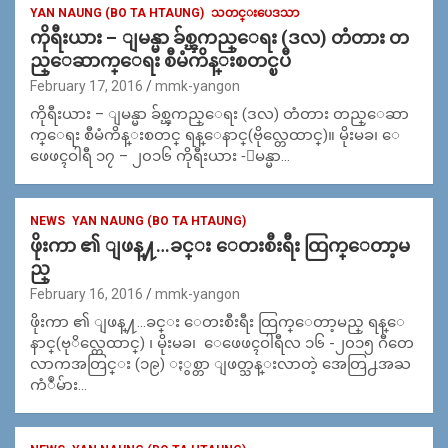
YAN NAUNG (BO TA HTAUNG)
သတင္းပေဒသာ
ကိုရီးယား – ျမန္မာ ခ်စ္ၾကည္ေရး (ဒလ) တံတား တ
ည္ေဆာက္ေရး စီမံကိန္းစတင္ၿပီ
February 17, 2016
mmk-yangon
ကိုရီးယား – ျမန္မာ ခ်စ္ၾကည္ေရး (ဒလ) တံတား တည္ေဆာ
က္ေရး စီမံကိန္းစတင္ ရန္ေနာင္(ဗိုလ္တေထာင္)။ မိုးမခ၊ ေ
ဖေဖၚဝါရီ ၁၇ – ၂၀၁၆ ကိုရီးယား -ျမန္မာ…
NEWS
YAN NAUNG (BO TA HTAUNG)
ဖိုးကာ ၏ ျဖန္႔…ခင္း ေတးစီးရီး ထြက္ေတာ့မ
ည္
February 16, 2016
mmk-yangon
ဖိုးကာ ၏ ျဖန္႔…ခင္း ေတးစီးရီး ထြက္ေတာ့မည္ ရန္ေ
နာင္(ဗုိလ္တေထာင္) ၊ မိုးမခ၊ ေဖေဖၚဝါရီလ ၁၆ -၂၀၁၅ ဂီတေ
လာကအတြင္း (၁၉) ႏွစ္တာ ျဖတ္သန္းလာတဲ့ အေတြ႕အႀ
ကံဳမ်ား…