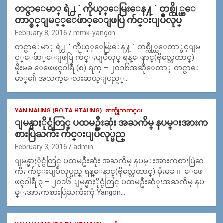
တင္ဇာေမာ္ ရဲ႕ ` ကိုယ့္ေမြးေန႔ ´ တစ္ကို္ယ္ေ
တာ္စင္ျမင့္ေဖ်ာ္ေျဖပြဲ က်င္းပျပဳလုပ္
February 8, 2016
mmk-yangon
တင္ဇာေမာ္ ရဲ႕ ` ကိုယ့္ေမြးေန႔ ´ တစ္ကို္ယ္ေတာ္စင္ျမ
င့္ေဖ်ာ္ေျဖပြဲ က်င္းပျပဳလုပ္ ရန္ေနာင္(ဗိုလ္တေထာင္)
မိုးမခ ေဖေဖၚဝါရီ (၈) ရက္ – ၂၀၁၆အဆိုေတာ္ တင္ဇာေ
မာ္၏ အသက္ေလးဆယ္ျပည့္…
YAN NAUNG (BO TA HTAUNG)
ဓာတ္ပုံသတင္း
ျမန္မာႏိုင္ငံတြင္ ပထမဦးဆုံး အႀကိမ္ နပမ္းအားက
စားပြဲႀကီး က်င္းပျပဳလုပ္မည္
February 3, 2016
admin
ျမန္မာႏိုင္ငံတြင္ ပထမဦးဆုံး အႀကိမ္ နပမ္းအားကစားပြဲႀ
ကီး က်င္းပျပဳလုပ္မည္ ရန္ေနာင္(ဗိုလ္တေထာင္) မိုးမခ ။ ေဖေ
ဖၚဝါရီ ၃ – ၂၀၁၆ ျမန္မာႏိုင္ငံတြင္ ပထမဦးဆံုးအႀကိမ္ နပ
မ္းအားကစားပြဲႀကီးကို Yangon…