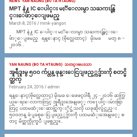
NEWS
YAN NAUNG (BO TA HTAUNG)
MPT နဲ႔ IC ေပါင္း မႏၱေလးမွာ သႀကၤန္တြ
င္းေဖ်ာ္ေျဖမည္
March 8, 2016
mmk-yangon
MPT နဲ႔ IC ေပါင္း မႏၱေလးမွာ သႀကၤန္တြင္းေ
ဖ်ာ္ေျဖမည္ ရန္ေနာင္ (ဗိုလ္တေထာင္) မိုးမခ မတ္ ၈ –
၂၀၁၆…
YAN NAUNG (BO TA HTAUNG)
သတင္းပေဒသာ
အူရီဒူးမွ ၅၀၀ က်ပ္တန္ ဖုန္းေငြျဖည့္ကဒ္မ်ားကို စတင္မိ
တ္ဆက္
February 24, 2016
admin
ရန္ေနာင္(ဗိုလ္တေထာင္) မိုးမခ ေဖေဖၚဝါရီ ၂၄ -၂၀၁၆ ဆက္သြ
ယ္ေရးေလာကတြင္ အူရီဒူးအေနျဖင့္ က႑ေပါင္းမ်ားစြာ
တြင္ ပထမဆံုးေဆာင္ရြက္ႏိုင္ခဲ့သလို ယခုဆိုလွ်င္လည္း
၅၀၀တန္ ခဲျခစ္ေငြျဖည့္ကဒ္မ်ားကို ပထမဆံုးအေနျဖင့္ စ
တင္ မိတ္ဆက္လိုက္ၿပီ ျဖစ္သည္။…