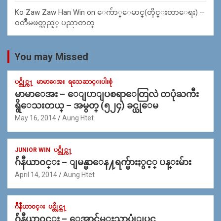
Ko Zaw Zaw Han Win
on
ေက်ာ္ေမာင္(တိုင္းတာေရး) –
၀တၳဳမဖတ္သည့္ ပညာတတ္
You may Missed
ပင္တိုင္က႑
မာမာေအး
ရသေဆာင္းပါးစုံ
မာမာေအး – ေျပာျပစရာေတြလဲ တပုံႀကီး
ရွိေသးတယ္ – အမွတ္ (၅၂၄) ခင္ယုေမ
May 16, 2014
Aung Htet
JUNIOR WIN
ပင္တိုင္က႑
ဂ်ဴနီယာ၀င္း – ျမန္မာေန႔ရက္မ်ားႏွင့္ ပန္းမ်ား
April 14, 2014
Aung Htet
ဂ်ဳနီယာ၀င္း
ပင္တိုင္က႑
ဂ်ဴနီယာ၀င္း – ေအာင္ခ်မ္းသာပုုံျပင္