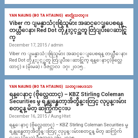
YAN NAUNG (BO TA HTAUNG)
ဓာတ္ပုံသတင္း
Viber က ျမန္မာသံုးစြဲသူမ်ား အဆင္ေျပေစရန္
တယ္လိီေနာ၊ Red Dot တို႔ႏွင့္အတူ တြဲျပီးေဆာင္ရြ
က္
December 17, 2015
admin
Viber က ျမန္မာသံုးစြဲသူမ်ား အဆင္ေျပေစရန္ တယ္လိီေနာ၊
Red Dot တို႔ႏွင့္အတူ တြဲျပီးေဆာင္ရြက္ ရန္ေနာင္(ဗိုလ္တေ
ထာင္) ။ (မိုးမခ) ၊ ဒီဇင္ဘာလ ၁၇၊ ၂၀၁၅…
YAN NAUNG (BO TA HTAUNG)
သတင္းပေဒသာ
ရန္ေနာင္ (ဗိုလ္တေထာင္) – KBZ Stirling Coleman
Securities မွ ရန္ကုန္စေတာ့အိတ္ခ်ိန္းတြင္ လုပ္ငန္းမ်ား
စတင္ရန္ မိတ္ ဆက္ပြဲက်င္းပ
December 16, 2015
Aung Htet
ရန္ေနာင္ (ဗိုလ္တေထာင္) – KBZ Stirling Coleman Securities မွ
ရန္ကုန္စေတာ့အိတ္ခ်ိန္းတြင္ လုပ္ငန္းမ်ားစတင္ရန္ မိတ္ ဆက္ပြဲက်
င္းပ (မိုးမခ) ဒီဇင္ဘာလ ၁၆၊ ၂၀၁၅…