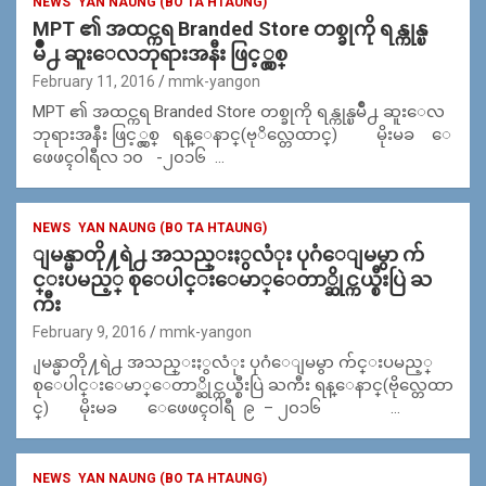
NEWS
YAN NAUNG (BO TA HTAUNG)
MPT ၏ အထင္ကရ Branded Store တစ္ခုကို ရန္ကုန္ၿ
မိဳ႕ ဆူးေလဘုရားအနီး ဖြင့္လွစ္
February 11, 2016
mmk-yangon
MPT ၏ အထင္ကရ Branded Store တစ္ခုကို ရန္ကုန္ၿမိဳ႕ ဆူးေလ
ဘုရားအနီး ဖြင့္လွစ္ ရန္ေနာင္(ဗုိလ္တေထာင္) မိုးမခ ေ
ဖေဖၚဝါရီလ ၁၀ -၂၀၁၆ …
NEWS
YAN NAUNG (BO TA HTAUNG)
ျမန္မာတို႔ရဲ႕ အသည္းႏွလံုး ပုဂံေျမမွာ က်
င္းပမည့္ စုေပါင္းေမာ္ေတာ္ဆိုင္ကယ္စီးပြဲ ႀ
ကီး
February 9, 2016
mmk-yangon
ျမန္မာတို႔ရဲ႕ အသည္းႏွလံုး ပုဂံေျမမွာ က်င္းပမည့္
စုေပါင္းေမာ္ေတာ္ဆိုင္ကယ္စီးပြဲ ႀကီး ရန္ေနာင္(ဗိုလ္တေထာ
င္) မိုးမခ ေဖေဖၚဝါရီ ၉ – ၂၀၁၆ …
NEWS
YAN NAUNG (BO TA HTAUNG)