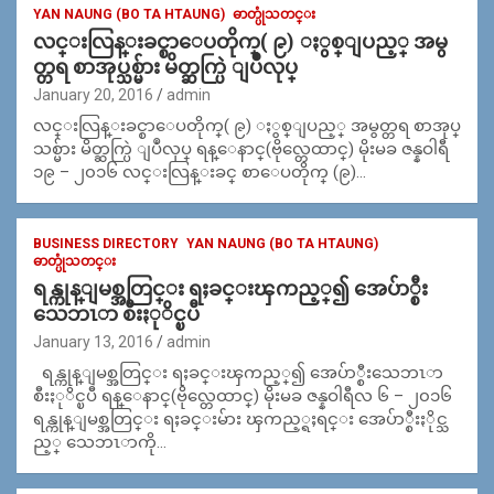
YAN NAUNG (BO TA HTAUNG)
ဓာတ္ပုံသတင္း
လင္းလြန္းခင္စာေပတိုက္( ၉) ႏွစ္ျပည့္ အမွ
တ္တရ စာအုပ္သစ္မ်ား မိတ္ဆက္ပြဲ ျပဳလုပ္
January 20, 2016
admin
လင္းလြန္းခင္စာေပတိုက္( ၉) ႏွစ္ျပည့္ အမွတ္တရ စာအုပ္
သစ္မ်ား မိတ္ဆက္ပြဲ ျပဳလုပ္ ရန္ေနာင္(ဗိုလ္တေထာင္) မိုးမခ ဇန္နဝါရီ
၁၉ – ၂၀၁၆ လင္းလြန္းခင္ စာေပတိုက္ (၉)…
BUSINESS DIRECTORY
YAN NAUNG (BO TA HTAUNG)
ဓာတ္ပုံသတင္း
ရန္ကုန္ျမစ္အတြင္း ရႈခင္းၾကည့္၍ အေပ်ာ္စီး
သေဘၤာ စီးႏုိင္ၿပီ
January 13, 2016
admin
ရန္ကုန္ျမစ္အတြင္း ရႈခင္းၾကည့္၍ အေပ်ာ္စီးသေဘၤာ
စီးႏုိင္ၿပီ ရန္ေနာင္(ဗိုလ္တေထာင္) မိုးမခ ဇန္နဝါရီလ ၆ – ၂၀၁၆
ရန္ကုန္ျမစ္အတြင္း ရႈခင္းမ်ား ၾကည့္ရႈရင္း အေပ်ာ္စီးႏိုင္သ
ည့္ သေဘၤာကို…