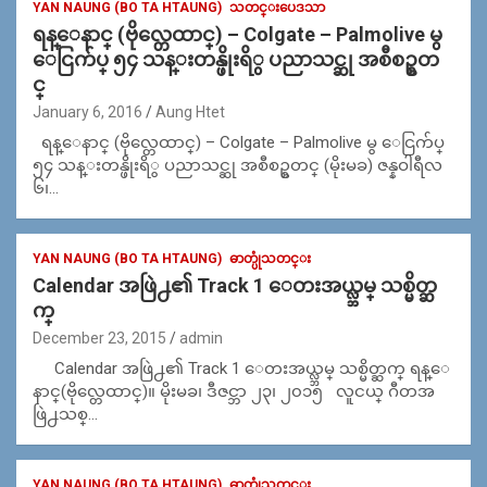
YAN NAUNG (BO TA HTAUNG)
သတင္းပေဒသာ
ရန္ေနာင္ (ဗိုလ္တေထာင္) – Colgate – Palmolive မွ
ေငြက်ပ္ ၅၄ သန္းတန္ဖိုးရိွ ပညာသင္ဆု အစီစဥ္စတ
င္
January 6, 2016
Aung Htet
ရန္ေနာင္ (ဗိုလ္တေထာင္) – Colgate – Palmolive မွ ေငြက်ပ္
၅၄ သန္းတန္ဖိုးရိွ ပညာသင္ဆု အစီစဥ္စတင္ (မိုးမခ) ဇန္နဝါရီလ
၆၊…
YAN NAUNG (BO TA HTAUNG)
ဓာတ္ပုံသတင္း
Calendar အဖြဲ႕၏ Track 1 ေတးအယ္လ္ဘမ္ သစ္မိတ္ဆ
က္
December 23, 2015
admin
Calendar အဖြဲ႕၏ Track 1 ေတးအယ္လ္ဘမ္ သစ္မိတ္ဆက္ ရန္ေ
နာင္(ဗိုလ္တေထာင္)။ မိုးမခ၊ ဒီဇင္ဘာ ၂၃၊ ၂၀၁၅ လူငယ္ ဂီတအ
ဖြဲ႕သစ္…
YAN NAUNG (BO TA HTAUNG)
ဓာတ္ပုံသတင္း