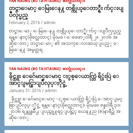
YAN NAUNG (BO TA HTAUNG)
ဓာတ္ပုံသတင္း
တင္ဇာေမာ္ ေမြးေန႔ တစ္ကိုယ္ေတာ္ရွိဴး က်င္းပျ
ပဳလုပ္မည္
February 2, 2016
admin
တင္ဇာေမာ္ ေမြးေန႔ တစ္ကိုယ္ေတာ္ရွိဴး က်င္းပျပဳလုပ္မည္
ရန္ေနာင္(ဗိုလ္တေထာင္) မိုးမခ ၊ ေဖေဖာ္ဝါရီ ၂။ ၂၀၁၆ အ
ဆိုေတာ္ တင္ဇာေမာ္ ၏ အသက္ေလးဆယ္ျပည့္ ေ
မြးေန႔ အမွတ္တရ…
YAN NAUNG (BO TA HTAUNG)
ဓာတ္ပုံသတင္း
ခိုင္ထူး ေဂ်ေမာင္ေမာင္ ႏွစ္ေယာက္တြဲ ရိွဴးပြဲ ေ
အာင္ျမင္စြာျပဳလုပ္ႏိုင္ခဲ့
January 31, 2016
admin
ခိုင္ထူး ေဂ်ေမာင္ေမာင္ ႏွစ္ေယာက္တြဲ ရိွဴးပြဲ ေအာင္ျမင္
စြာျပဳလုပ္ႏိုင္ခဲ့ ရန္ေနာင္(ဗိုလ္တေထာင္)၊ မိုးမခ။ ဇန္နဝါရီ ၃၁၊
၂၀၁၆ ရန္ကုန္ၿမိဳ႕ ျပည္သူ႔ရင္ျပင္တြင္ ယေန႔ည (၈)နာရီ၌ အ
ဆိုေတာ္…