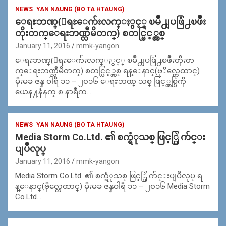
NEWS
YAN NAUNG (BO TA HTAUNG)
ေရႊဘဏ္(ေရႊေက်းလက္ႏွင့္ ၿမိဳ႕ျပဖြံ႕ၿဖိဳး
တိုးတက္ေရးဘဏ္လီမိတက္) စတင္ဖြင့္လွစ္
January 11, 2016
mmk-yangon
ေရႊဘဏ္(ေရႊေက်းလက္ႏွင့္ ၿမိဳ႕ျပဖြံ႕ၿဖိဳးတိုးတ
က္ေရးဘဏ္လီမိတက္) စတင္ဖြင့္လွစ္ ရန္ေနာင္(ဗုိလ္တေထာင္)
မိုးမခ ဇန္န ဝါရီ ၁၁ – ၂၀၁၆ ေရႊဘဏ္ သစ္ ဖြင့္လွစ္ပြဲကို
ယေန႔နံနက္ ၈ နာရီက…
NEWS
YAN NAUNG (BO TA HTAUNG)
Media Storm Co.Ltd. ၏ စက္ရံုသစ္ ဖြင့္ပြဲ က်င္း
ပျပဳလုပ္
January 11, 2016
mmk-yangon
Media Storm Co.Ltd. ၏ စက္ရံုသစ္ ဖြင့္ပြဲ က်င္းပျပဳလုပ္ ရ
န္ေနာင္(ဗိုလ္တေထာင္) မိုးမခ ဇန္နဝါရီ ၁၁ – ၂၀၁၆ Media Storm
Co.Ltd.…