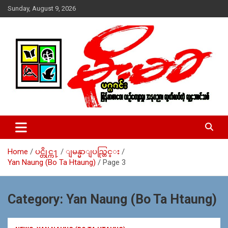
Skip
Sunday, August 9, 2026
to
content
USA – editors @ moemaka.net ((510) 854-6501)။ ရန္ကုန္ ဆက္သြ
MoeMaKa Burmese News &
ယ္ေရး – အမွတ္ ၂၅၄၊ ပထပ္၊ လမ္း ၄၀၊ ေက်ာက္တံတား၊ ရန္ကုန္။
Media
(ဖုုံး – ၀၉ ၂၅၂ ၂၄၉ ၀၉၄ ၊ ၀၉ ၄၂၁ ၇၄၃ ၇၅၃ ၊ ၀၉ ၅၀၄ ၁၀ ၅၈) ျ
ဖန္႔ခ်ိေရး – ဆိပ္ကမ္းသာစာေပ – အမွတ္ ၁၃ / ၃၈ လမ္း။ ပလာ
Home
ပင္တိုင္က႑
ျမန္မာျပည္တြင္း
ဇာေစ်းသစ္ ။ ၀၉ ၇၈၆၈၃၇ ၃၀၅ / ၀၉ ၉၆၃၆၉၉၈၃၄
Yan Naung (Bo Ta Htaung)
Page 3
Category:
Yan Naung (Bo Ta Htaung)