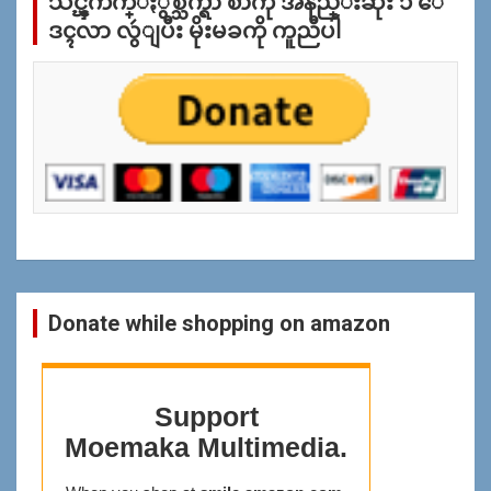
သင္ၾကိဳက္ႏွစ္သက္ရာ စာကို အနည္းဆုံး ၁ ေ
ျ
ပ
ဒၚလာ လွဴျပီး မိုးမခကို ကူညီပါ
န္
ရွာ
ရန္
Donate while shopping on amazon