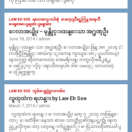
ကို ကြာေ၀းေသာ တစ္ပါးေျမကို…
LAW EH SOE
ရသေဆာင္းပါးစုံ
ေခတ္ျပိဳင္အေတြ႔အၾကဳံ
ေရျခားေျမျခား ျမန္မာမ်ား
ေလာအယ္စိုး – မုန္တိုင္းထန္ေသာ အ႐ုဏ္ဦး
June 18, 2014
admin
မုန္တိုင္းထန္ေသာ အ႐ုဏ္ဦး ေလာအယ္စိုး၊ ဇြန္ ၁၈၊ ၂၀၁၄ (ေ
ကအိုင္စီအြန္လိုင္းစာမ်က္ႏွာကေန ကူးယူေဖာ္ျပပါတယ္)
ၾသဂုတ္လ ဆိုတာကေတာ့ အေမရိကန္၊ ဘတ္ဖလိုးၿမိဳ႕ရဲ႕
ေႏြေႏွာင္းပိုင္းရာသီတခုပါ။ ဒါေပမယ့္ သာယာတဲ့
ေႏြရက္တစ္ရက္…
LAW EH SOE
လူမ်ား၊ ရုုပ္ပုုံလႊာမ်ား
လူထုထဲက ရဟန္း by Law Eh Soe
March 7, 2014
admin
လူထုထဲက ရဟန္း ေလာအယ္စိုး မတ္ ၇ ၂၀၁၄ ကၽြန္ေ
တာ္ ေခတၱခိုေနေသာ စားေသာက္ဆိုင္၏အျပင္ဘက္ကို ၾက
ည္႕လိုက္ေတာ့ ပတ္၀န္းက်င္တစ္ခုလံုး ေငြသားထိုးဇာပ၀ါျ