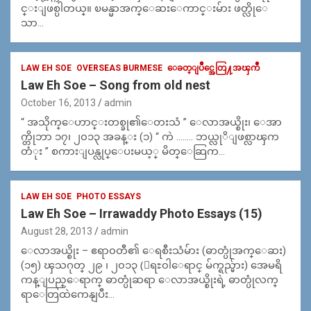
င္းျဖစ္ပါတယ္။ ၿမန္မာအက္ေဆးေကာင္းမ်ား ဖတ္လိုေ
သာ…
LAW EH SOE
OVERSEAS BURMESE
ေခတ္ျပိဳင္အေတြ႔အၾကဳံ
Law Eh Soe – Song from old nest
October 16, 2013
admin
“ အသိုက္ေဟာင္းတစ္ခု၏ေတးသံ ” ေလာအယ္စိုး၊ ေအာ
က္တိုဘာ ၁၇၊ ၂၀၁၃ အခန္း (၁) “ ကဲ …….. ဘယ္လုိျဖစ္လာၾက
တံုး ” စကားျပန္လုပ္ေပးမယ့္ မိတ္ေဆြက…
LAW EH SOE
PHOTO ESSAYS
Law Eh Soe – Irrawaddy Photo Essays (15)
August 28, 2013
admin
ေလာအယ္စိုး – ဧရာ၀တီ၏ ေရစီးသံမ်ား (ဓာတ္ပုံအက္ေဆး)
(၁၅) ၾသဂုတ္ ၂၉ ၊ ၂၀၁၃ (ေရႊ၀ါေရာင္ မ်က္ရည္မ်ား) အေမရိ
ကန္ျပည္ေရာက္ ဓာတ္ပုံဆရာ ေလာအယ္စိုးရဲ့ ဓာတ္ပုံလက္
ရာေတြထဲကေနျပီး…