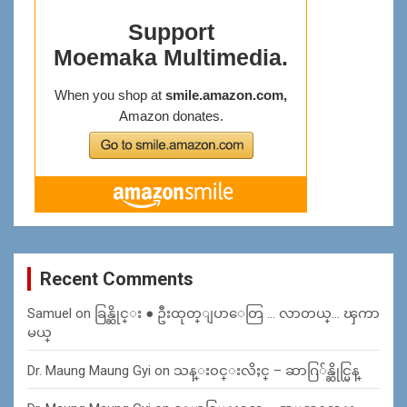
Recent Comments
Samuel
on
ခြန္ဆိုင္း ● ဦးထုတ္ျပာေတြ … လာတယ္… ၾကာ
မယ္
Dr. Maung Maung Gyi
on
သန္း၀င္းလိႈင္ – ဆာဂြ်န္ဆိုင္မြန္