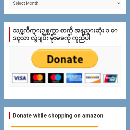
စ္
အ
လိုု
က္
သင္ၾကိဳက္ႏွစ္သက္ရာ စာကို အနည္းဆုံး ၁ ေ
ျ
ပ
ဒၚလာ လွဴျပီး မိုးမခကို ကူညီပါ
န္
ရွာ
ရန္
Donate while shopping on amazon