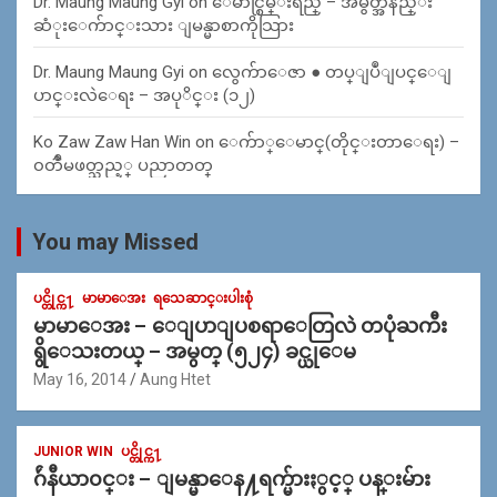
Dr. Maung Maung Gyi
on
ေမာင္စြမ္းရည္ – အမွတ္အနည္း
ဆံုးေက်ာင္းသား ျမန္မာစာကိုသြား
Dr. Maung Maung Gyi
on
လွေက်ာေဇာ ● တပ္ျပဳျပင္ေျ
ပာင္းလဲေရး – အပုိင္း (၁၂)
Ko Zaw Zaw Han Win
on
ေက်ာ္ေမာင္(တိုင္းတာေရး) –
၀တၳဳမဖတ္သည့္ ပညာတတ္
You may Missed
ပင္တိုင္က႑
မာမာေအး
ရသေဆာင္းပါးစုံ
မာမာေအး – ေျပာျပစရာေတြလဲ တပုံႀကီး
ရွိေသးတယ္ – အမွတ္ (၅၂၄) ခင္ယုေမ
May 16, 2014
Aung Htet
JUNIOR WIN
ပင္တိုင္က႑
ဂ်ဴနီယာ၀င္း – ျမန္မာေန႔ရက္မ်ားႏွင့္ ပန္းမ်ား