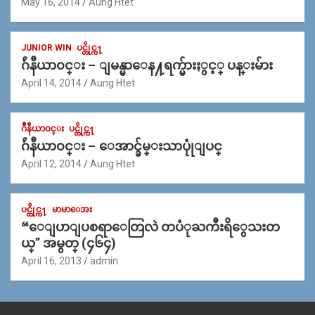
May 16, 2014
Aung Htet
JUNIOR WIN
ပင္တိုင္က႑
ဂ်ဴနီယာ၀င္း – ျမန္မာေန႔ရက္မ်ားႏွင့္ ပန္းမ်ား
April 14, 2014
Aung Htet
ဂ်ဳနီယာ၀င္း
ပင္တိုင္က႑
ဂ်ဴနီယာ၀င္း – ေအာင္ခ်မ္းသာပုုံျပင္
April 12, 2014
Aung Htet
ပင္တိုင္က႑
မာမာေအး
“ေျပာျပစရာေတြလဲ တပံုႀကီးရိွေသးတ
ယ္” အမွတ္ (၄၆၄)
April 16, 2013
admin