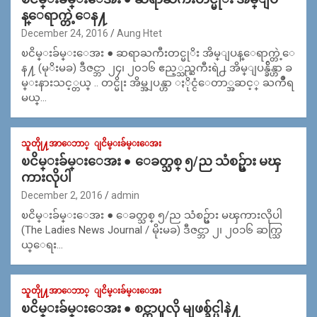
န္ေရာက္တဲ့ေန႔
December 24, 2016
Aung Htet
ၿငိမ္းခ်မ္းေအး ● ဆရာႀကီးတင္မုိး အိမ္ျပန္ေရာက္တဲ့ေ
န႔ (မုိးမခ) ဒီဇင္ဘာ ၂၄၊ ၂၀၁၆ ဧည့္သည္ႀကီးရဲ႕ အိမ္ျပန္ခ်ိန္ဟာ ခ
မ္းနားသင့္တယ္ .. တင္မိုး အိမ္အျပန္ဟာ ႏိုင္ငံေတာ္အဆင့္ ႀကိဳရ
မယ္…
သူတိုု႔အာေဘာ္
ျငိမ္းခ်မ္းေအး
ၿငိမ္းခ်မ္းေအး ● ေခတ္သစ္ ၅/ည သံစဥ္မ်ား မၾ
ကားလိုပါ
December 2, 2016
admin
ၿငိမ္းခ်မ္းေအး ● ေခတ္သစ္ ၅/ည သံစဥ္မ်ား မၾကားလိုပါ
(The Ladies News Journal / မိုးမခ) ဒီဇင္ဘာ ၂၊ ၂၀၁၆ ဆက္သြ
ယ္ေရး…
သူတိုု႔အာေဘာ္
ျငိမ္းခ်မ္းေအး
ၿငိမ္းခ်မ္းေအး ● စင္ကာပူလို မျဖစ္ခ်င္ပါနဲ႔