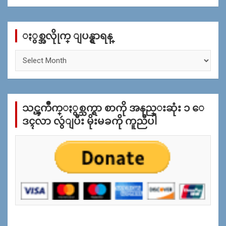
a
r
c
ႏွစ္အလိုုက္ ျပန္ရွာရန္
h
ႏွ
စ္
အ
လိုု
က္
သင္ၾကိဳက္ႏွစ္သက္ရာ စာကို အနည္းဆုံး ၁ ေ
ျ
ပ
ဒၚလာ လွဴျပီး မိုးမခကို ကူညီပါ
န္
ရွာ
ရန္