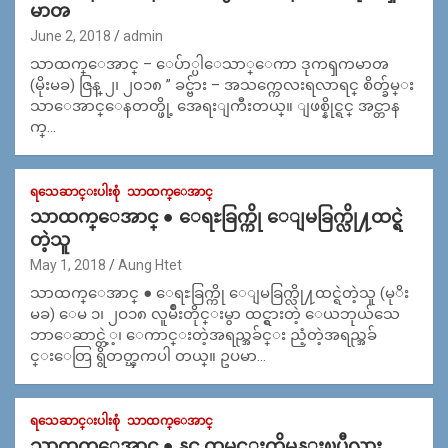
မာၻ
June 2, 2018
admin
သာထက္ေအာင္ – ေပ်ာ္ပါေသာ္ေကာ ဒုကၡကမာၻ
(မိုးမခ) ဇြန္ ၂၊ ၂၀၁၈ ” ခင္ဗ်ား – အသက္ကေလးရလာရင္ စိတ္ခ်မ္း
သာေအာင္ေနတတ္ဖို့ အေရးျကီးတယ္။ ျဖစ္နိုင္ရင္ အင္တာန
က္…
ရသေဆာင္းပါးစုံ
သာထက္ေအာင္
သာထက္ေအာင္ ● ေရႊခြက္ကို ေျမခြက္လို႔ထင္ရဲ
တဲ့သူ
May 1, 2018
Aung Htet
သာထက္ေအာင္ ● ေရႊခြက္ကို ေျမခြက္လို႔ထင္ရဲတဲ့သူ (မုိး
မခ) ေမ ၁၊ ၂ဝ၁၈ လူမ်ဳိးတိုင္းမွာ ထင္ရွားတဲ့ ေယဘုယ်သေ
ဘာေဆာင္တဲ့့၊ ေကာင္းတဲ့အရည္အခ်င္း ညံ့တဲ့အရည္အခ်
င္းေတြ ရွိတတ္ၾကပါ တယ္။ ဥပမာ…
ရသေဆာင္းပါးစုံ
သာထက္ေအာင္
သာထက္ေအာင္ ● နင္ ထမင္းကိုမုန္းၿပီလား