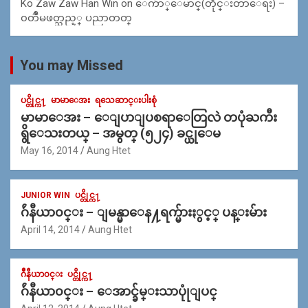
Ko Zaw Zaw Han Win
on
ေက်ာ္ေမာင္(တိုင္းတာေရး) –
၀တၳဳမဖတ္သည့္ ပညာတတ္
You may Missed
ပင္တိုင္က႑
မာမာေအး
ရသေဆာင္းပါးစုံ
မာမာေအး – ေျပာျပစရာေတြလဲ တပုံႀကီး
ရွိေသးတယ္ – အမွတ္ (၅၂၄) ခင္ယုေမ
May 16, 2014
Aung Htet
JUNIOR WIN
ပင္တိုင္က႑
ဂ်ဴနီယာ၀င္း – ျမန္မာေန႔ရက္မ်ားႏွင့္ ပန္းမ်ား
April 14, 2014
Aung Htet
ဂ်ဳနီယာ၀င္း
ပင္တိုင္က႑
ဂ်ဴနီယာ၀င္း – ေအာင္ခ်မ္းသာပုုံျပင္