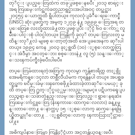
တုိင္း ျပည္ေတြထဲက တခုျဖစ္ေနၿပီး ၂ဝ၁၃ စာရင္း
အရ ကြၽမ္းက်င္အကဲခတ္ပညာရွင္မ်ားအပါအဝင္ တပ္အင္အား
၂ဝ၄၅၄ ေယာက္အထိ ရွိပါတယ္။ ကုလလုံျခံဳေရးေကာင္စီ
(UNSC) ဆုံးျဖတ္ခ်က္ အမွတ္ ၁၂၇၉ နဲ႔ ၁၉၉၉ ေတြအရ တ
ပ္ေတြေစ လႊတ္ခ်ထားခဲ႔တာျဖစ္ျပီး ႏိုင္ငံ ၆ဝ ေက်ာ္က လူ
မ်ဳိးေပါင္းစုံ ပါဝင္ပါတယ္။ ကြန္ဂိုကို ခုလုိ တပ္ေတြလႊတ္ မ
ထိန္းလုိ႔လဲ မျဖစ္ ေတာ့တဲ့အထိ အေျခအေနက ဆုိးပါ
တယ္။ ၁၉၉၄ ကေန ၂ဝဝ၃ ခုႏွစ္အထိ (၁၀) ႏွစ္ေလာက္အတြ
င္း အဲဒီမွာ အငတ္ေဘး စစ္ေဘးနဲ႔ လူ (၅) သန္းေက်ာ္
ေသၾကပ်က္စီးခဲ့ၿပီးပါၿပီ။
တပ္ေတြခ်ထားရတဲ့အတြက္ ကုလမွာ ကုန္က်စားရိတ္က တႏွစ္ကို
အေမရိကန္ေဒၚလာ တစ္ဘီလီယံမက ကုန္က်ေနပါ တယ္။ အပစ္အခ
တ္ရပ္ၾက ၿငိမ္းခ်မ္းၾကေစဖို႔ခ်ထားခဲ့တာဆုိေပမယ့္ ခု
ထိ တပ္ေတြ ႐ုတ္ႏိုင္မယ့္လမ္းလည္းမျမင္။ ပဋိပကၡေျပ
လည္စရာ ေသခ်ာတဲ့နည္းလမ္းေတြလည္း ရွာေနရဆဲ။
ကြၽမ္းက်င္သူေတြ (နံၾကားေထာက္ေလလား) ခန္႔မွ
န္းတာေတာ႔ ေနာက္ထပ္ ၁၅ ႏွစ္ေလာက္ ဆက္ေနရဖြ
ယ္ရွိတယ္ဆုိေတာ႔ … ႏွစ္အစိတ္ေလာက္ ၾကာသြားႏိုင္တာေ
ပါ႔။
အဓိကျပႆနာေတြမွာ ကြန္ဂိုႏိုင္ငံဟာ အင္မတန္က်ယ္ဝန္းၿပီး