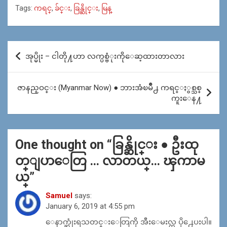
Tags:
ကရင္
,
ခ်င္း
,
ခြန္ဆိုင္း
,
မြန္
Post
အုပ္မိုး – ငါတို႔ဟာ လက္ပစ္ဗံုးကိုေဆ့ထားတာလား
navigation
ဇာနည္ဝင္း (Myanmar Now) ● ဘားအံၿမိဳ႕ ကရင္ႏွစ္သစ္
ကူးေန႔
One thought on “
ခြန္ဆိုင္း ● ဦးထု
တ္ျပာေတြ … လာတယ္… ၾကာမ
ယ္
”
Samuel
says:
January 6, 2019 at 4:55 pm
ေနာက္ဆုံးရသတင္းေတြကို အီးေမးလ္က ပို႕ေပးပါ။