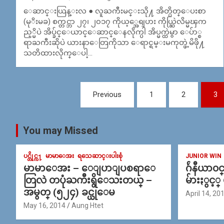
ေဆာင္းယြန္းလ ● လူႀကီးမင္းသို႔ အိတ္ပိတ္ေပးစာ
(မုိးမခ) စက္တင္ဘာ ၂၇၊ ၂၀၁၇ ကိုယ့္အေရျပား ကိုယ္ဆြဲလိမ္မၾက
ည့္မိပဲ အိပ္ခ်င္ေယာင္ေဆာင္ေနလိုက္ပါ အိပ္မက္ထဲမွာ ေပ်ာ္စ
ရာႀကီးဆိုပဲ ယားနာေတြကိုသာ ေရာင္ရမ္းမကုတ္ဖဲ့မိဖို႔
သတိထားလိုက္ေပါ့…
Posts
Previous
1
2
3
navigation
You may Missed
ပင္တိုင္က႑
မာမာေအး
ရသေဆာင္းပါးစုံ
JUNIOR WIN
မာမာေအး – ေျပာျပစရာေ
ဂ်ဴနီယာ၀
တြလဲ တပုံႀကီးရွိေသးတယ္ –
မ်ားႏွင့္
အမွတ္ (၅၂၄) ခင္ယုေမ
April 14, 20
May 16, 2014
Aung Htet