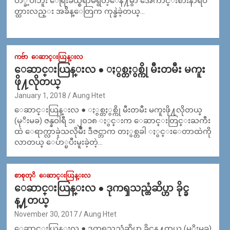
ပ်ာ္ခဲ့ပါဘူး ေရြးခ်ယ္စရာမရွိတဲ့ေန႔မွာ အေကာင္းစားနာရီပ
တ္ထားလည္း အခ်ိန္ေတြက ကုန္ခဲခဲ့တယ္…
ကဗ်ာ
ေဆာင္းယြန္းလ
ေဆာင္းယြန္းလ ● ႏွစ္တႏွစ္ကို မီးတမီး မကူး
ဖို႔လိုတယ္
January 1, 2018
Aung Htet
ေဆာင္းယြန္းလ ● ႏွစ္တႏွစ္ကို မီးတမီး မကူးဖို႔လိုတယ္
(မုိးမခ) ဇန္နဝါရီ ၁၊ ၂၀၁၈ ႏွင္းက ေဆာင္းတြင္းႀကီး
ထဲ ေရာက္လာခဲ့သလိုမ်ဳိး ဒီဇင္ဘာက တႏွစ္တခါ ႏွင္းေတာထဲကို
လာတယ္ ေပ်ာ္ၿပီးမူးခဲ့တဲ့…
စာစုတုိ
ေဆာင္းယြန္းလ
ေဆာင္းယြန္းလ ● ဒုကၡသည္တံဆိပ္ဟာ ခိုင္ခ
န္႔တယ္
November 30, 2017
Aung Htet
ေဆာင္းယြန္းလ ● ဒုကၡသည္တံဆိပ္ဟာ ခိုင္ခန္႔တယ္ (မုိးမခ)