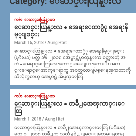
Category:
ေဆာင္းယြန္းလ
ကဗ်ာ
ေဆာင္းယြန္းလ
ေဆာင္းယြန္းလ ● အေရးေတာ္ပံု အေရးနိ
မ့္ျခင္း
March 16, 2018
Aung Htet
ေဆာင္းယြန္းလ ● အေရးေတာ္ပံု အေရးနိမ့္ျခင္း
(မုိးမခ) မတ္လ ၁၆၊ ၂၀၁၈ အေမွာင္ထဲမွာတုန္းက ဝတ္ထားတဲ့ အ
က်ႌအေရာင္ေတြအေၾကာင္းေျပာၾကၿပီး အလ
င္းေရာင္ေအာက္ေရာက္မွ အဝတ္ဗလာျဖစ္ေနၾကတာကို
သိလိုက္ရတယ္ အေမွာင္ထဲ အိမ္မက္ေတြ…
ကဗ်ာ
ေဆာင္းယြန္းလ
ေဆာင္းယြန္းလ ● တခ်ဳိ႕အေၾကာင္းေ
တြ
March 1, 2018
Aung Htet
ေဆာင္းယြန္းလ ● တခ်ဳိ႕အေၾကာင္းေတြ (မုိးမခ)
မတ္ ၁၊ ၂၀၁၈ တခ်ဳိ႕က သူတို႔ရဲ႕ ျမင့္ျမတ္ခမ္းနားမႈ