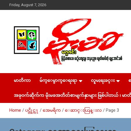
Skip
Friday, August 7, 2026
to
content
USA – editors @ moemaka.net ((510) 854-6501)။ ရန္ကုန္ ဆက္သြ
MoeMaKa Burmese
ယ္ေရး – အမွတ္ ၂၅၄၊ ပထပ္၊ လမ္း ၄၀၊ ေက်ာက္တံတား၊ ရန္ကုန္။
(ဖုုံး – ၀၉ ၂၅၂ ၂၄၉ ၀၉၄ ၊ ၀၉ ၄၂၁ ၇၄၃ ၇၅၃ ၊ ၀၉ ၅၀၄ ၁၀ ၅၈)
မာတိကာ
မ်က္ေမွာက္ေရးရာ
လူမႈရႈခင္း
News & Media
ျဖန္႔ခ်ိေရး – ဆိပ္ကမ္းသာစာေပ – အမွတ္ ၁၃ / ၃၈ လမ္း။ ပ
လာဇာေစ်းသစ္ ။ ၀၉ ၇၈၆၈၃၇ ၃၀၅ / ၀၉ ၉၆၃၆၉၉၈၃၄
အခုဝက်ဆိုက်က မိုးမခအတိတ်စာမျက်နှာများ ဖြစ်ပါတယ် ၊ မာတိ
Home
ပင္တိုင္က႑
အေမရိက
ေဆာင္းယြန္းလ
Page 3