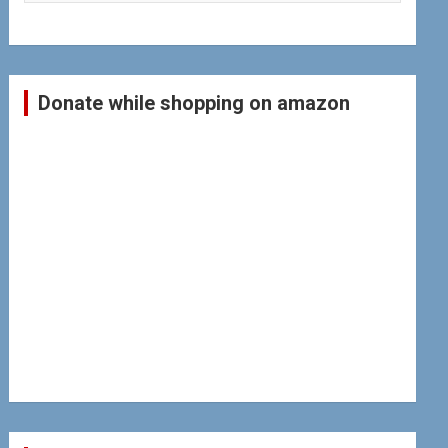
Donate while shopping on amazon