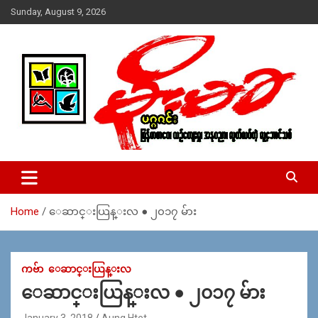
Skip
Sunday, August 9, 2026
to
content
USA – editors @ moemaka.net ((510) 854-6501)။ ရန္ကုန္ ဆက္သြ
MoeMaKa Burmese News &
ယ္ေရး – အမွတ္ ၂၅၄၊ ပထပ္၊ လမ္း ၄၀၊ ေက်ာက္တံတား၊ ရန္ကုန္။
Media
(ဖုုံး – ၀၉ ၂၅၂ ၂၄၉ ၀၉၄ ၊ ၀၉ ၄၂၁ ၇၄၃ ၇၅၃ ၊ ၀၉ ၅၀၄ ၁၀ ၅၈) ျ
ဖန္႔ခ်ိေရး – ဆိပ္ကမ္းသာစာေပ – အမွတ္ ၁၃ / ၃၈ လမ္း။ ပလာ
Home
ေဆာင္းယြန္းလ ● ၂၀၁၇ မ်ား
ဇာေစ်းသစ္ ။ ၀၉ ၇၈၆၈၃၇ ၃၀၅ / ၀၉ ၉၆၃၆၉၉၈၃၄
ကဗ်ာ
ေဆာင္းယြန္းလ
ေဆာင္းယြန္းလ ● ၂၀၁၇ မ်ား
January 3, 2018
Aung Htet