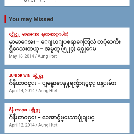
You may Missed
ပင္တိုင္က႑
မာမာေအး
ရသေဆာင္းပါးစုံ
မာမာေအး – ေျပာျပစရာေတြလဲ တပုံႀကီး
ရွိေသးတယ္ – အမွတ္ (၅၂၄) ခင္ယုေမ
May 16, 2014
Aung Htet
JUNIOR WIN
ပင္တိုင္က႑
ဂ်ဴနီယာ၀င္း – ျမန္မာေန႔ရက္မ်ားႏွင့္ ပန္းမ်ား
April 14, 2014
Aung Htet
ဂ်ဳနီယာ၀င္း
ပင္တိုင္က႑
ဂ်ဴနီယာ၀င္း – ေအာင္ခ်မ္းသာပုုံျပင္
April 12, 2014
Aung Htet