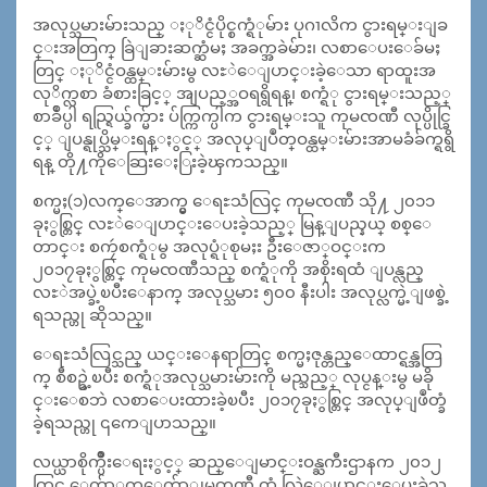
အလုပ္သမားမ်ားသည္ ႏုိင္ငံပိုင္စက္ရံုမ်ား ပုဂၢလိက ငွားရမ္းျခ
င္းအတြက္ ခြဲျခားဆက္ဆံမႈ အခက္အခဲမ်ား၊ လစာေပးေခ်မႈ
တြင္ ႏုိင္ငံဝန္ထမ္းမ်ားမွ လႊဲေျပာင္းခဲ့ေသာ ရာထူးအ
လုိက္လစာ ခံစားခြင့္ အျပည့္အဝရရွိရန္၊ စက္ရံု ငွားရမ္းသည့္
စာခ်ဳပ္ပါ ရည္ရြယ္ခ်က္မ်ား ပ်က္ကြက္ပါက ငွားရမ္းသူ ကုမၸဏီ လုပ္ပိုင္ခြ
င့္ ျပန္ရုပ္သိမ္းရန္ႏွင့္ အလုပ္ျပဳတ္ဝန္ထမ္းမ်ားအာမခံခ်က္ရရွိ
ရန္ တို႔ကိုေဆြးေႏြးခဲ့ၾကသည္။
စက္မႈ(၁)လက္ေအာက္မွ ေရႊသံလြင္ ကုမၸဏီ သို႔ ၂၀၁၁
ခုႏွစ္တြင္ လႊဲေျပာင္းေပးခဲ့သည့္ မြန္ျပည္နယ္ စစ္ေ
တာင္း စကၠဴစက္ရံုမွ အလုပ္ရံုစုမႈး ဦးေဇာ္ဝင္းက
၂၀၁၇ခုႏွစ္တြင္ ကုမၸဏီသည္ စက္ရံုကို အစိုးရထံ ျပန္လည္
လႊဲအပ္ခဲ့ၿပီးေနာက္ အလုပ္သမား ၅၀၀ နီးပါး အလုပ္လက္မဲ့ျဖစ္ခဲ့
ရသည္ဟု ဆိုသည္။
ေရႊသံလြင္သည္ ယင္းေနရာတြင္ စက္မႈဇုန္တည္ေထာင္ရန္အတြ
က္ စီစဥ္ခဲ့ၿပီး စက္ရံုအလုပ္သမားမ်ားကို မည္သည့္ လုပ္ငန္းမွ မခို
င္းေစဘဲ လစာေပးထားခဲ့ၿပီး ၂၀၁၇ခုႏွစ္တြင္ အလုပ္ျဖဳတ္ခံ
ခဲ့ရသည္ဟု ၎ကေျပာသည္။
လယ္ယာစိုက္ပ်ိဳးေရးႏွင့္ ဆည္ေျမာင္းဝန္ႀကီးဌာနက ၂၀၁၂
တြင္ ေက်ာ္ထက္ေက်ာ္ကုမၸဏီ ထံ လြဲေျပာင္းေပးခဲ့သ