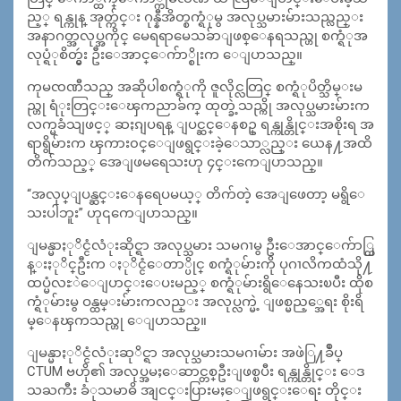
ည့္ ရန္ကုန္ အုတ္က်င္း ဂုန္နီအိတ္စက္ရံုမွ အလုပ္သမားမ်ားသည္လည္း
အနာဂတ္အလုပ္အကိုင္ မေရရာမေသခ်ာျဖစ္ေနရသည္ဟု စက္ရံုအ
လုပ္ရံုစိတ္မွဴး ဦးေအာင္ေက်ာ္စိုးက ေျပာသည္။
ကုမၸဏီသည္ အဆိုပါစက္ရံုကို ဇူလိုင္လတြင္ စက္ရံုပိတ္သိမ္းမ
ည္ဟု ရံုးတြင္းေၾကညာခ်က္ ထုတ္ခဲ့သည္ကို အလုပ္သမားမ်ားက
လက္မခံသျဖင့္ ဆႏၵျပရန္ ျပင္ဆင္ေနစဥ္ ရန္ကုန္တိုင္းအစိုးရ အ
ရာရွိမ်ားက ၾကား၀င္ေျဖရွင္းခဲ့ေသာ္လည္း ယေန႔အထိ
တိက်သည့္ အေျဖမရေသးဟု ၄င္းကေျပာသည္။
“အလုပ္ျပန္ဆင္းေနရေပမယ့္ တိက်တဲ့ အေျဖေတာ့ မရွိေ
သးပါဘူး” ဟု၎ကေျပာသည္။
ျမန္မာႏုိင္ငံလံုးဆိုင္ရာ အလုပ္သမား သမဂၢမွ ဦးေအာင္ေက်ာ္ထြ
န္းႏုိင္ဦးက ႏုိင္ငံေတာ္ပိုင္ စက္ရံုမ်ားကို ပုဂၢလိကထံသို႔
ထပ္မံလႊဲေျပာင္းေပးမည့္ စက္ရံုမ်ားရွိေနေသးၿပီး ထိုစ
က္ရံုမ်ားမွ ဝန္ထမ္းမ်ားကလည္း အလုပ္လက္မဲ့ ျဖစ္မည့္အေရး စိုးရိ
မ္ေနၾကသည္ဟု ေျပာသည္။
ျမန္မာႏုိင္ငံလံုးဆုိင္ရာ အလုပ္သမားသမဂၢမ်ား အဖဲြ႔ခ်ဳပ္
CTUM ဗဟို၏ အလုပ္အမႈေဆာင္တစ္ဦးျဖစ္ၿပီး ရန္ကုန္တိုင္း ေဒ
သႀကီး ခံုသမာဓိ အျငင္းပြားမႈေျဖရွင္းေရး တိုင္း