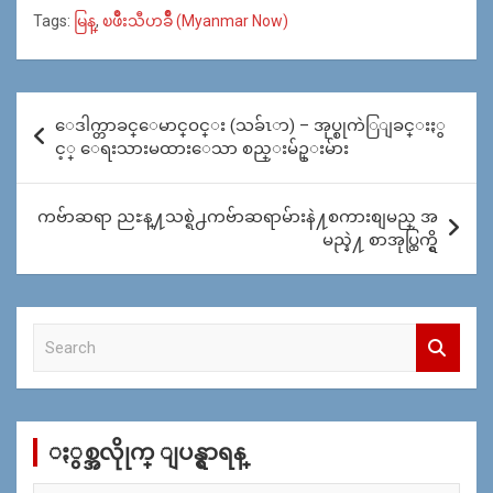
Tags:
မြန္
,
ၿဖိဳးသီဟခ်ိဳ (Myanmar Now)
Post
ေဒါက္တာခင္ေမာင္ဝင္း (သခ်ၤာ) – အုပ္စုကဲြျခင္းႏွ
navigation
င့္ ေရးသားမထားေသာ စည္းမ်ဥ္းမ်ား
ကဗ်ာဆရာ ညႊန္႔သစ္ရဲ႕ကဗ်ာဆရာမ်ားနဲ႔စကားစျမည္ အ
မည္နဲ႔ စာအုပ္ထြက္ရွိ
S
e
a
r
c
ႏွစ္အလိုုက္ ျပန္ရွာရန္
h
ႏွ