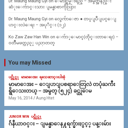
Dr. Maung Maung Gyi
on
ေမာင္စြမ္းရည္ – အမွတ္အနည္း
ဆံုးေက်ာင္းသား ျမန္မာစာကိုသြား
Dr. Maung Maung Gyi
on
လွေက်ာေဇာ ● တပ္ျပဳျပင္ေျ
ပာင္းလဲေရး – အပုိင္း (၁၂)
Ko Zaw Zaw Han Win
on
ေက်ာ္ေမာင္(တိုင္းတာေရး) –
၀တၳဳမဖတ္သည့္ ပညာတတ္
You may Missed
ပင္တိုင္က႑
မာမာေအး
ရသေဆာင္းပါးစုံ
မာမာေအး – ေျပာျပစရာေတြလဲ တပုံႀကီး
ရွိေသးတယ္ – အမွတ္ (၅၂၄) ခင္ယုေမ
May 16, 2014
Aung Htet
JUNIOR WIN
ပင္တိုင္က႑
ဂ်ဴနီယာ၀င္း – ျမန္မာေန႔ရက္မ်ားႏွင့္ ပန္းမ်ား