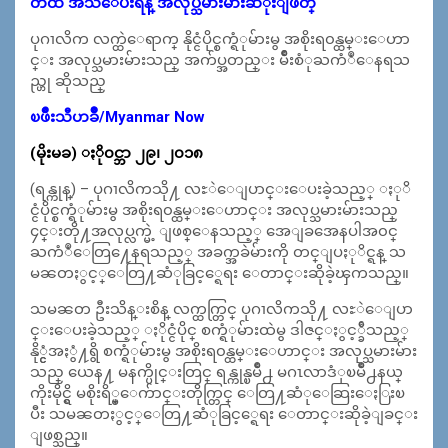
တထံ အသိေပးရန္ အလုပ္သမားမ်ားဆံုးျဖတ္
ပုဂၢလိက လက္ထဲေရာက္ နိုင္ငံပိုင္စက္ရံုမ်ားမွ အစိုးရ၀န္ထမ္းေဟာ
င္း အလုပ္သမားမ်ားသည္ အက်ပ္အတည္း မ်ိဳးစံုႀကံဳေနရသ
ည္ဟု ဆိုသည္
ၿဖိဳးသီဟခ်ိဳ/Myanmar Now
(မိုးမခ) ႏို၀င္ဘာ ၂၉၊ ၂၀၁၈
(ရန္ကုန္) – ပုဂၢလိကသို႔ လႊဲေျပာင္းေပးခဲ့သည့္ ႏုိ
င္ငံပိုင္စက္ရံုမ်ားမွ အစိုးရ၀န္ထမ္းေဟာင္း အလုပ္သမားမ်ားသည္
၄င္းတို႔အလုပ္လက္မဲ့ ျဖစ္ေနသည့္ အေျခအေနပါအ၀င္
ႀကံဳေတြ႔ေနရသည့္ အခက္အခဲမ်ားကို တင္ျပႏုိင္ရန္ သ
မၼတႏွင့္ေတြ႔ဆံုခြင့္ရေရး ေတာင္းဆိုခဲ့ၾကသည္။
သမၼတ ဦးသိန္းစိန္ လက္ထက္တြင္ ပုဂၢလိကသို႔ လႊဲေျပာ
င္းေပးခဲ့သည့္ ႏိုင္ငံပိုင္ စက္ရံုမ်ားထဲမွ ဒါဇင္ႏွင့္ခ်ီသည့္
နို္င္ငံအႏွံ႔ရွိ စက္ရံုမ်ားမွ အစိုးရ၀န္ထမ္းေဟာင္း အလုပ္သမားမ်ား
သည္ ယေန႔ မနက္ပိုင္းတြင္ ရန္ကုန္ၿမိဳ႕ မဂၤလာဒံုၿမိဳ႕နယ္
ကိုးမိုင္ရွိ မစိုးရိ္မ္ေက်ာင္းတိုက္တြင္ ေတြ႔ဆံုေဆြးေႏြးၿ
ပီး သမၼတႏွင့္ေတြ႔ဆံုခြင့္ရေရး ေတာင္းဆိုခဲ့ျခင္း
ျဖစ္သည္။