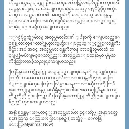
ကိုယ္စားလွယ္ ျဖစ္သူ ဦးေအာင္ေက်ာ္ထြန္းႏုိင္ဦးက ပုဂၢလိ
လုပ္ငန္းအျဖစ္ လႊဲေျပာင္းခံခဲ့ရသည့္ ႏုိင္ငံပိုင္ စက္ရံု
မ်ားမွ အလုပ္သမားမ်ား၏ အခက္အခဲကို ေျပလည္ ေစရန္ န
ည္းလမ္းမ်ားစြာ အသံုးျပဳခဲ့ေသာ္လည္း ရလာဒ္မွာ ထူးျ
ခားခဲ့ျခင္းမရွိဟု ေျပာသည္။
ႏုိင္ငံပိုင္စက္ရံုမ်ားမွ အလုပ္သမားမ်ား၏ ျပႆနာကို ေျပလည္ေ
စရန္ လႊတ္ေတာ္ကိုယ္စားလွယ္မ်ား၊ ျပည္နယ္ ႏွင့္တိုင္းဝန္ႀကီး
ခ်ဳပ္မ်ား အပါအဝင္ အလုပ္သမား ဝန္ႀကီး႒ာန တာဝန္ရွိသူမ်ားထံ တ
င္ျပခဲ့ၿပီးျဖစ္ေသာ္လည္း အလုပ္သမား ျပသနာမွာ ပိုမိုႀ
ကီးထြားလာခဲ့သည္ဟု၎ကေျပာသည္။
“ကြ်န္ေတာ္တို႔ရဲ႕ ေျမျပင္မွာ ျဖစ္ေနတဲ့ အျဖစ္အပ်က္ေ
တြကို သမၼတက တကယ္မသိတာလား။ ဝန္ႀကီး႒ာန ေတြ
ရဲ႕တင္ျပခ်က္ေတြက လြဲမွားေနတာလားဆိုတာကို ကြ်
န္ေတာ္တို႔အေနနဲ႔ မသိရွိရဘူး။ ဒါေၾကာင့္ကြ်န္ေတာ္
တို႔ကိုယ္တိုင္ ေတြ႔ၿပီး ကြ်န္ေတာ္တို႔ ကိုယ္တိုင္ေျပာျပ
ခ်င္တယ္” ဟု၎ကေျပာသည္။
အစိုးရ၀န္ထမ္းေဟာင္း အလုပ္သမားမ်ား ၄င္းတို႔ အနာဂတ္အေ
ရးအတြက္ ေဆြးေႏြးေနစဥ္ ( ဓာတ္ပံု – ေကဇြ
န္ေႏြး/Myanmar Now)