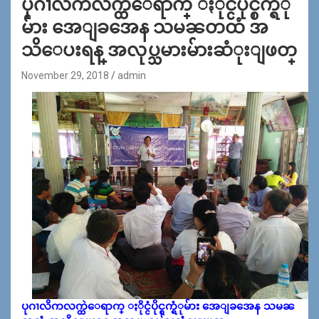
ပုဂၢလိကလက္ထဲေရာက္ ႏိုင္ငံပိုင္စက္ရံု
မ်ား အေျခအေန သမၼတထံ အ
သိေပးရန္ အလုပ္သမားမ်ားဆံုးျဖတ္
November 29, 2018
admin
ပုဂၢလိကလက္ထဲေရာက္ ႏိုင္ငံပိုင္စက္ရံုမ်ား အေျခအေန သမၼ