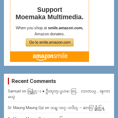
Recent Comments
Samuel
on
ခြန္ဆိုင္း ● ဦးထုတ္ျပာေတြ … လာတယ္… ၾကာ
မယ္
Dr. Maung Maung Gyi
on
သန္း၀င္းလိႈင္ – ဆာဂြ်န္ဆိုင္မြန္