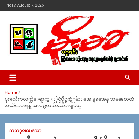
Skip
Friday, August 7, 2026
to
content
USA – editors @ moemaka.net ((510) 854-6501)။ ရန္ကုန္ ဆက္သြ
MoeMaKa Burmese News &
ယ္ေရး – အမွတ္ ၂၅၄၊ ပထပ္၊ လမ္း ၄၀၊ ေက်ာက္တံတား၊ ရန္ကုန္။
Media
(ဖုုံး – ၀၉ ၂၅၂ ၂၄၉ ၀၉၄ ၊ ၀၉ ၄၂၁ ၇၄၃ ၇၅၃ ၊ ၀၉ ၅၀၄ ၁၀ ၅၈) ျ
ဖန္႔ခ်ိေရး – ဆိပ္ကမ္းသာစာေပ – အမွတ္ ၁၃ / ၃၈ လမ္း။ ပလာ
Home
ဇာေစ်းသစ္ ။ ၀၉ ၇၈၆၈၃၇ ၃၀၅ / ၀၉ ၉၆၃၆၉၉၈၃၄
ပုဂၢလိကလက္ထဲေရာက္ ႏိုင္ငံပိုင္စက္ရံုမ်ား အေျခအေန သမၼတထံ
အသိေပးရန္ အလုပ္သမားမ်ားဆံုးျဖတ္
သတင္းပေဒသာ