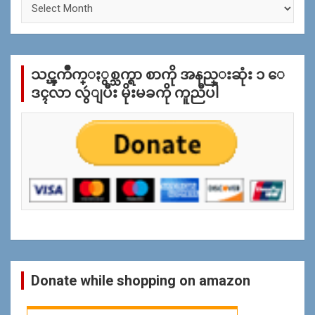
စ္
အ
လိုု
က္
သင္ၾကိဳက္ႏွစ္သက္ရာ စာကို အနည္းဆုံး ၁ ေ
ျ
ပ
ဒၚလာ လွဴျပီး မိုးမခကို ကူညီပါ
န္
ရွာ
ရန္
Donate while shopping on amazon