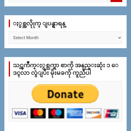
a
r
c
ႏွစ္အလိုုက္ ျပန္ရွာရန္
h
ႏွ
စ္
အ
လိုု
က္
သင္ၾကိဳက္ႏွစ္သက္ရာ စာကို အနည္းဆုံး ၁ ေ
ျ
ပ
ဒၚလာ လွဴျပီး မိုးမခကို ကူညီပါ
န္
ရွာ
ရန္