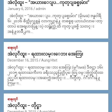
အဲလိုထူး – “အယားေျပ…ကုတ္ျခစ္မႈမ်ား”
January 6, 2016
admin
အဲလိုထူး – “အယားေျပ…ကုတ္ျခစ္မႈမ်ား” (မိုးမခ) ဇန္န၀ါရီ
၆၊ ၂၀၁၆ စိတ္ကိုလွစ္ကနဲ လာကပ္တာနဲ႔ တစစ္စစ္ ယားယံလာေတာ့
တာပဲ အေရျပားပြန္းပဲ့ လန္ထြက္တဲ့ထိ ကုတ္ျခစ္မိ သတင္း
အနံ႔တခ်ိဳ႕က…
စာစုတုိ
အဲလုိထူး – ရထားလမ္းေဘး အေတြး
December 16, 2015
Aung Htet
အဲလုိထူး – ရထားလမ္းေဘး အေတြး (မုိးမခ) ဒီဇင္ဘာ ၁၆၊
၂၀၁၅ ရထားႀကီးက ခရီးသည္ႁပြတ္သိပ္ေတြ ဝမ္းဗိုက္ထဲထိုးထ
ည့္ၿပီး ရထားလမ္းအဆက္သံအတိုင္း … ဂ်ဳတ္ဂ်ဳတ္.. ဂ်ံဳးဂ်ံဳးနဲ႔
ကြမ္း…
စာစုတုိ
အဲလုိထူး – တိုင္စာ
December 9, 2015
Aung Htet