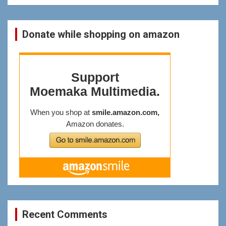
Donate while shopping on amazon
Recent Comments