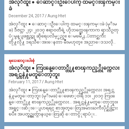
အဲလုိထူး ● ေဆာင္းဦးေပါက္ ထမင္းၾကမ္း
ခဲ
December 24, 2017
Aung Htet
အဲလုိထူး ● ေဆာင္းဦးေပါက္ ထမင္းၾကမ္းခဲ (မုိးမ
ခ) ဒီဇင္ဘာ ၂၄၊ ၂၀၁၇ ဧရာဝတီရဲ့ ဟိုဘက္တေၾကာက ရာသီဥတု
ပံုမွန္ျဖစ္သည္ဟု ဆိုရေပလိမ့္မည္။ ေမၿမိဳ႕..ေတာင္ႀကီး
တို႔လို႔ ဒရသီေအးေနတာ မ်ဳိးမဟုတ္။ အညာေဒသလို…
ရသေဆာင္းပါးစုံ
အဲလုိထူး ● ကြၽန္ေတာ္တို႔စာၾကည့္တိုက္ကေလး
အရင္ကနဲ႔မတူေတာ့ဘူး
February 11, 2017
Aung Htet
အဲလုိထူး ● ကြၽန္ေတာ္တို႔စာၾကည့္တိုက္ကေလး အရင္က
နဲ႔မတူေတာ့ဘူး (မုိးမခ) ေဖေဖာ္ဝါရီ ၁၁၊ ၂၀၁၇ ကြၽ
န္ေတာ္တို႔ စာၾကည့္တိုက္ကေလး… အရင္ကနဲ႔မတူေတာ့ဘူး။
အရွင္းဆံုးေျပာရရင္ စာအုတ္ေတြအမ်ားႀကီးပိုင္ဆိုင္သြား
ၿပီ။ အပတ္စဥ္ထုတ္ဂ်ာနယ္ေတြဆို ေတာင္ပံုရာပံု၊…