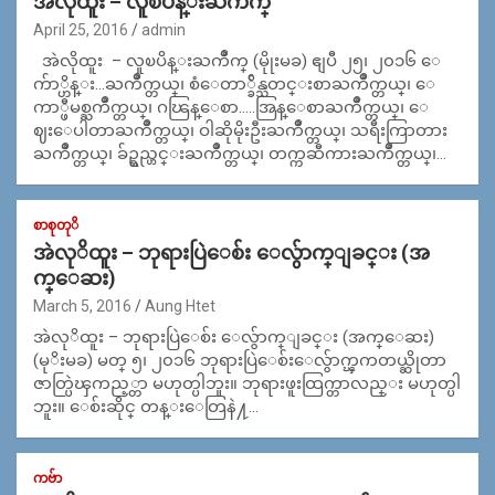
အဲလိုထူး – လူၿပိန္းႀကိဳက္
April 25, 2016
admin
အဲလိုထူး – လူၿပိန္းႀကိဳက္ (မိုုးမခ) ဧျပီ ၂၅၊ ၂၀၁၆ ေ
က်ာ္ဟိန္း…ႀကိဳက္တယ္၊ စံေတာ္ခ်ိန္သတင္းစာႀကိဳက္တယ္၊ ေ
ကာ္ဖီမစ္ႀကိဳက္တယ္၊ ဂၽြန္ေစာ…..အြန္ေစာႀကိဳက္တယ္၊ ေ
ဈးေပါတာႀကိဳက္တယ္၊ ဝါဆိုမိုးဦးႀကိဳက္တယ္၊ သရီးကြာတား
ႀကိဳက္တယ္၊ ခ်ဥ္ရည္ဟင္းႀကိဳက္တယ္၊ တက္ကဆီကားႀကိဳက္တယ္၊…
စာစုတုိ
အဲလုိထူး – ဘုရားပြဲေစ်း ေလွ်ာက္ျခင္း (အ
က္ေဆး)
March 5, 2016
Aung Htet
အဲလုိထူး – ဘုရားပြဲေစ်း ေလွ်ာက္ျခင္း (အက္ေဆး)
(မုိးမခ) မတ္ ၅၊ ၂၀၁၆ ဘုရားပြဲေစ်းေလွ်ာက္ၾကတယ္ဆိုတာ
ဇာတ္ပြဲၾကည့္တာ မဟုတ္ပါဘူး။ ဘုရားဖူးထြက္တာလည္း မဟုတ္ပါ
ဘူး။ ေစ်းဆိုင္ တန္းေတြနဲ႔…
ကဗ်ာ