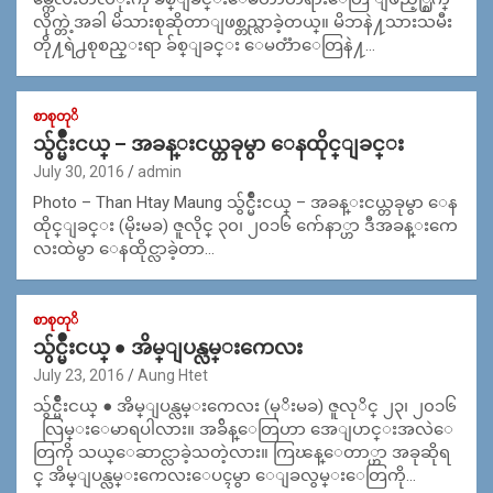
လိုက္တဲ့အခါ မိသားစုဆိုတာျဖစ္တည္လာခဲ့တယ္။ မိဘနဲ႔သားသမီး
တို႔ရဲ႕စုစည္းရာ ခ်စ္ျခင္း ေမတၱာေတြနဲ႔…
စာစုတုိ
သွ်င္မ်ိဳးငယ္ – အခန္းငယ္တခုမွာ ေနထိုင္ျခင္း
July 30, 2016
admin
Photo – Than Htay Maung သွ်င္မ်ိဳးငယ္ – အခန္းငယ္တခုမွာ ေန
ထိုင္ျခင္း (မိုးမခ) ဇူလိုင္ ၃၀၊ ၂၀၁၆ က်ေနာ္ဟာ ဒီအခန္းကေ
လးထဲမွာ ေနထိုင္လာခဲ့တာ…
စာစုတုိ
သွ်င္မ်ဳိးငယ္ ● အိမ္ျပန္လမ္းကေလး
July 23, 2016
Aung Htet
သွ်င္မ်ဳိးငယ္ ● အိမ္ျပန္လမ္းကေလး (မုိးမခ) ဇူလုိင္ ၂၃၊ ၂၀၁၆
လြမ္းေမာရပါလား။ အခ်ိန္ေတြဟာ အေျပာင္းအလဲေ
တြကို သယ္ေဆာင္လာခဲ့သတဲ့လား။ ကြၽန္ေတာ္ဟာ အခုဆိုရ
င္ အိမ္ျပန္လမ္းကေလးေပၚမွာ ေျခလွမ္းေတြကို…