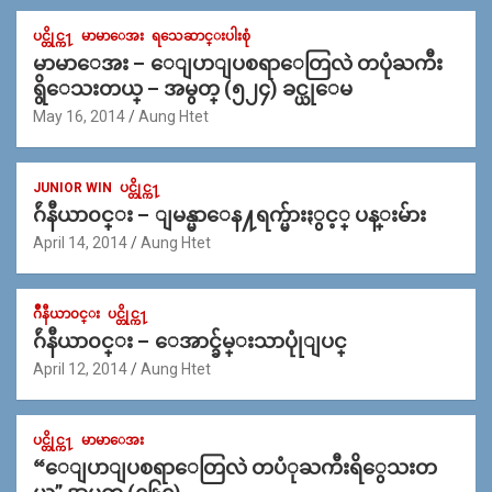
ပင္တိုင္က႑
မာမာေအး
ရသေဆာင္းပါးစုံ
မာမာေအး – ေျပာျပစရာေတြလဲ တပုံႀကီး
ရွိေသးတယ္ – အမွတ္ (၅၂၄) ခင္ယုေမ
May 16, 2014
Aung Htet
JUNIOR WIN
ပင္တိုင္က႑
ဂ်ဴနီယာ၀င္း – ျမန္မာေန႔ရက္မ်ားႏွင့္ ပန္းမ်ား
April 14, 2014
Aung Htet
ဂ်ဳနီယာ၀င္း
ပင္တိုင္က႑
ဂ်ဴနီယာ၀င္း – ေအာင္ခ်မ္းသာပုုံျပင္
April 12, 2014
Aung Htet
ပင္တိုင္က႑
မာမာေအး
“ေျပာျပစရာေတြလဲ တပံုႀကီးရိွေသးတ