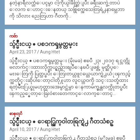
နတဲ့နာရီလက္တံေပၚမွာ ငါ့ကိုယ္ငါခ်ိတ္ဆြဲျပီး ခရီးဆက္ခဲ့တာပဲ
ေလက ေဟာင္းေနတယ္ သစ္ရြက္အေသေတြရဲ႕နာမ္သေဘာ
ကို သိလား ညေတြဟာ ဂီတကို…
ကဗ်ာ
သွ်င္မ်ဳိးငယ္ ● ပစၥကၡမွတ္တမ္း
April 23, 2017
Aung Htet
သွ်င္မ်ဳိးငယ္ ● ပစၥကၡမွတ္တမ္း (မိုးမခ) ဧၿပီ ၂၃၊ ၂၀၁၇ ရင္ဘတ္ကို
ဗလာက်င္းထားလိုက္တယ္ရွည္လ်ားစျပဳေနၿပီျဖစ္တဲ့ မုတ္ဆိပ္ေ
မႊးေတြကို ပြတ္သပ္ၿပီး ေတြးတယ္လူငယ္တေယာက္ရဲ႕ယံုၾကည္ခ်
က္အတိုင္းဆိုပါေတာ့ငါတို႔ဟာ လူငယ္ဘဝကို သင္းသတ္ခံထား
ရတဲ့မ်ိဳးႏြယ္စုမဟုတ္လားအေမွာင္ထဲမွာ ေနကာမ်က္မွန္တလက္ကိုတပ္ၿပီး
ၾကည့္မွေတာ့ေခြးဝဲစားတေကာင္ေလာက္ေတာင္…
စာစုတုိ
သွ်င္မ်ဳိးငယ္ ● ေရာ္ရြက္ဝါတရြက္ရဲ႕ ဂီတသံစဥ္
April 10, 2017
Aung Htet
သွ်င္မ်ဳိးငယ္ ● ေရာ္ရြက္ဝါတရြက္ရဲ႕ ဂီတသံစဥ္ (မုိးမခ) ဧၿပီ