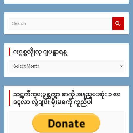
S
e
a
r
c
ႏွစ္အလိုုက္ ျပန္ရွာရန္
h
ႏွ
စ္
အ
လိုု
က္
သင္ၾကိဳက္ႏွစ္သက္ရာ စာကို အနည္းဆုံး ၁ ေ
ျ
ပ
ဒၚလာ လွဴျပီး မိုးမခကို ကူညီပါ
န္
ရွာ
ရန္