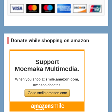
Donate while shopping on amazon