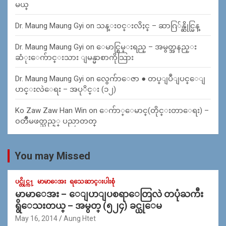
မယ္
Dr. Maung Maung Gyi
on
သန္း၀င္းလိႈင္ – ဆာဂြ်န္ဆိုင္မြန္
Dr. Maung Maung Gyi
on
ေမာင္စြမ္းရည္ – အမွတ္အနည္း
ဆံုးေက်ာင္းသား ျမန္မာစာကိုသြား
Dr. Maung Maung Gyi
on
လွေက်ာေဇာ ● တပ္ျပဳျပင္ေျ
ပာင္းလဲေရး – အပုိင္း (၁၂)
Ko Zaw Zaw Han Win
on
ေက်ာ္ေမာင္(တိုင္းတာေရး) –
၀တၳဳမဖတ္သည့္ ပညာတတ္
You may Missed
ပင္တိုင္က႑
မာမာေအး
ရသေဆာင္းပါးစုံ
မာမာေအး – ေျပာျပစရာေတြလဲ တပုံႀကီး
ရွိေသးတယ္ – အမွတ္ (၅၂၄) ခင္ယုေမ
May 16, 2014
Aung Htet