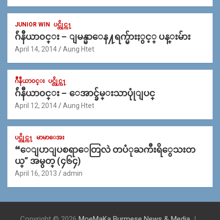
JUNIOR WIN
ပင္တိုင္က႑
ဂ်ဴနီယာ၀င္း – ျမန္မာေန႔ရက္မ်ားႏွင့္ ပန္းမ်ား
April 14, 2014
Aung Htet
ဂ်ဳနီယာ၀င္း
ပင္တိုင္က႑
ဂ်ဴနီယာ၀င္း – ေအာင္ခ်မ္းသာပုုံျပင္
April 12, 2014
Aung Htet
ပင္တိုင္က႑
မာမာေအး
“ေျပာျပစရာေတြလဲ တပံုႀကီးရိွေသးတ
ယ္” အမွတ္ (၄၆၄)
April 16, 2013
admin
Copyright © 2026
MoeMaKa Burmese News & Media