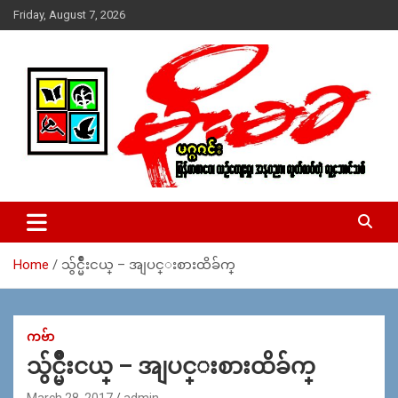
Skip
Friday, August 7, 2026
to
content
USA – editors @ moemaka.net ((510) 854-6501)။ ရန္ကုန္ ဆက္သြ
MoeMaKa Burmese News &
ယ္ေရး – အမွတ္ ၂၅၄၊ ပထပ္၊ လမ္း ၄၀၊ ေက်ာက္တံတား၊ ရန္ကုန္။
Media
(ဖုုံး – ၀၉ ၂၅၂ ၂၄၉ ၀၉၄ ၊ ၀၉ ၄၂၁ ၇၄၃ ၇၅၃ ၊ ၀၉ ၅၀၄ ၁၀ ၅၈) ျ
ဖန္႔ခ်ိေရး – ဆိပ္ကမ္းသာစာေပ – အမွတ္ ၁၃ / ၃၈ လမ္း။ ပလာ
Home
သွ်င္မ်ဳိးငယ္ – အျပင္းစားထိခ်က္
ဇာေစ်းသစ္ ။ ၀၉ ၇၈၆၈၃၇ ၃၀၅ / ၀၉ ၉၆၃၆၉၉၈၃၄
ကဗ်ာ
သွ်င္မ်ဳိးငယ္ – အျပင္းစားထိခ်က္
March 28, 2017
admin