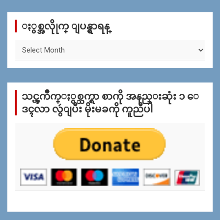
r
c
ႏွစ္အလိုုက္ ျပန္ရွာရန္
h
ႏွ
စ္
အ
လိုု
က္
သင္ၾကိဳက္ႏွစ္သက္ရာ စာကို အနည္းဆုံး ၁ ေ
ျ
ပ
ဒၚလာ လွဴျပီး မိုးမခကို ကူညီပါ
န္
ရွာ
ရန္