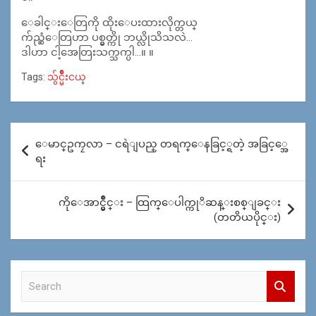
ေခါင္းေတြကို ထိုးေပးထားလိုက္တယ္
က်ည္ဆံေတြဟာ ပစ္မွတ္ကို ဘယ္လိုသိသလဲ…
ဒါဟာ ငါ့အေတြးသက္သက္ပါ…။ ။
Tags:
သွ်င္မ်ဳိးငယ္
Post
ေမာင္ဥကၠလာ – ငရဲျပည္ တရက္ေနခြင့္ရတဲ့ အခြင့္အေ
navigation
ရး
ကိုေအာင္မွိဳင္း – ထြက္ေပါက္ကုိဆန္းစစ္ျခင္း
(တတိယပိုင္း)
S
e
a