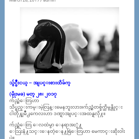
သွ်င္မ်ဳိးငယ္ – အျပင္းစားထိခ်က္
(မိုုးမခ) မတ္ ၂၈၊ ၂၀၁၇
က်ည္ဆံေတြဟာ
သိပ္စည္းကမ္းမဲ့လြန္းမေနဘူးလား။က်ည္ဆံတစ္ခ်က္ထိမွန္တိုင္း
ငါတို႔ျမိဳ႕ကေလးဟာ ဒဏ္ရာအျပင္းအထန္ရလို႔။
က်ည္ဆံေတြ ေလထဲမွာ ေနရာအႏွံ႔
ေသြးနံ႔သင္းေနတဲ့ေန႔စြဲေတြဟာ မေကာင္းဆိုးဝါး
ပဲ။