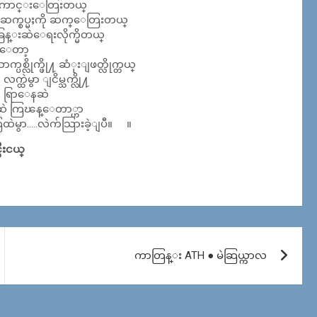
ၾကာင္းေတြးတယ္
 ဆက္စပ္မႈကို ဆက္ေတြးတယ္
တခြန္းဆဲေရးလိုက္မိတယ္
းေတာ့
ပစ္လိုက္ဖို႔ ဆံုးျဖတ္လိုက္တယ္
က္ထဲမွာ ျငိမ္သက္လို႔
ဟာ ရြာေနဆဲ
ဲ ကြၽန္ေတာ္ဟာ
ထဲမွာ…..လဲက်သြားခဲ့ျပီ။ ။
မ်ိဳးငယ္
ကာတြန္း ATH ● မဲဆြယ္ကာလ