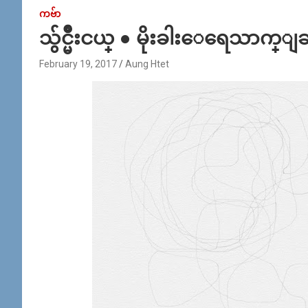
ကဗ်ာ
သွ်င္မ်ဳိးငယ္ ● မိုးခါးေရေသာက္ျ
February 19, 2017
Aung Htet