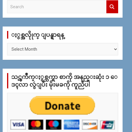
S
e
a
r
c
ႏွစ္အလိုုက္ ျပန္ရွာရန္
h
ႏွ
စ္
အ
လိုု
က္
သင္ၾကိဳက္ႏွစ္သက္ရာ စာကို အနည္းဆုံး ၁ ေ
ျ
ပ
ဒၚလာ လွဴျပီး မိုးမခကို ကူညီပါ
န္
ရွာ
ရန္