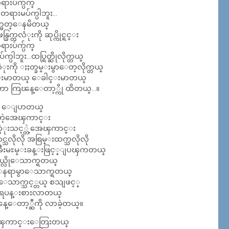
ားပ်က္ပ်က္
ရားမပ်က္ပါဘူး…
္ဖတ္ေနမိတယ္
ခြက္တလံုးကို ဆုပ္ကိုင္ရင္း
ားပ်က္ပ်က္
ါဘူး…ထပ္ရြတ္ဆိုလိုက္တယ္
လံုးကို ႏႈတ္ခမ္းမွာေတ့လိုက္တယ္
္းမာတယ္ ေခါင္းမာတယ္
ဟာ ကြၽန္ေတာ့္ကို ထိတယ္…။
 ေျပာတယ္
ေနတဲ့အေၾကာင္း
္သံုးသင့္တဲ့အေၾကာင္း
သလိုလို အစြမ္းထက္သလိုလို
ု ခ်ီးမႊမ္းခန္းဖြင့္ျပၾကတယ္
ဘယ္လိုေသာက္ရတယ္
္ေနရာမွာေသာက္ရတယ္
္မွာေသာက္သင့္တယ္ စသျဖင့္
ေရပန္းစားလာတယ္
ၽန္ေတာ့္ဆီကို လာခဲ့တယ္။
္အေၾကာင္းေတြးတယ္