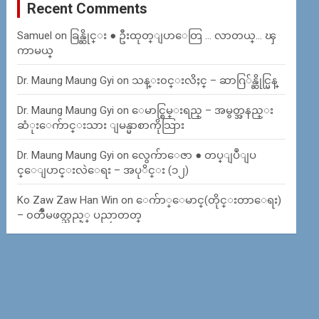
Recent Comments
Samuel
on
ခြန္ဆိုင္း ● ဦးထုတ္ျပာေတြ … လာတယ္… ၾ
ကာမယ္
Dr. Maung Maung Gyi
on
သန္း၀င္းလိႈင္ – ဆာဂြ်န္ဆိုင္မြန္
Dr. Maung Maung Gyi
on
ေမာင္စြမ္းရည္ – အမွတ္အနည္း
ဆံုးေက်ာင္းသား ျမန္မာစာကိုသြား
Dr. Maung Maung Gyi
on
လွေက်ာေဇာ ● တပ္ျပဳျပ
င္ေျပာင္းလဲေရး – အပုိင္း (၁၂)
Ko Zaw Zaw Han Win
on
ေက်ာ္ေမာင္(တိုင္းတာေရး)
– ၀တၳဳမဖတ္သည့္ ပညာတတ္