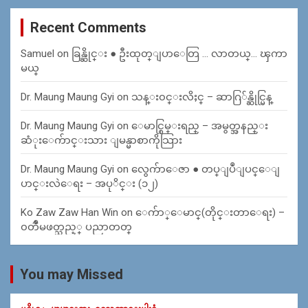
Recent Comments
Samuel
on
ခြန္ဆိုင္း ● ဦးထုတ္ျပာေတြ … လာတယ္… ၾကာ
မယ္
Dr. Maung Maung Gyi
on
သန္း၀င္းလိႈင္ – ဆာဂြ်န္ဆိုင္မြန္
Dr. Maung Maung Gyi
on
ေမာင္စြမ္းရည္ – အမွတ္အနည္း
ဆံုးေက်ာင္းသား ျမန္မာစာကိုသြား
Dr. Maung Maung Gyi
on
လွေက်ာေဇာ ● တပ္ျပဳျပင္ေျ
ပာင္းလဲေရး – အပုိင္း (၁၂)
Ko Zaw Zaw Han Win
on
ေက်ာ္ေမာင္(တိုင္းတာေရး) –
၀တၳဳမဖတ္သည့္ ပညာတတ္
You may Missed