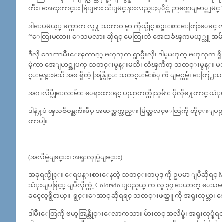
က်ိဳး၊ အေၾကာင္း ခြဲျခား သိျမင္ နားလည္ႏုိင္တဲ့ ဉာဏ္အေျမာ္အျမင္ 
ဒါေပမယ့္ ခက္တာက လူ႔ သဘာဝ မွာ ကိုယ္ပိုင္ စဥ္းစားေတြးေခၚ 
“ေတြးမလား၊ ေသမလား ဆိုရင္ မေတြးဘဲ အေသခံၾကမယ့္လူ အမ်ားစုပါ
ဒီလို သေဘာမ်ိဳးေၾကာင့္ ဗဟုသုတ ရွာမွီးလို၊ ဒါမွမဟုတ္ ဗဟုသုတ ရွ
မဲ့ကာ အေျပာင္အျပက္ သတင္းမွန္းမသိ၊ လံၾကဳတ္ သတင္းမွန္း မသ
င္းမွန္းမသိ အစ ရွိတဲ့ အြန္လိုင္း သတင္းမ်ိဳးစံု ကို ျမင္သမွ်
အဂၤလိပ္လိုေလးမ်ား ေရးထားရင္ ပညာတတ္ဆိုသူမ်ား ပိုလို႔ေတာင
ဒါနဲ႔ပဲ ၾသဇီဝန္ႀကီးခ်ဳပ္ အဆက္ဆက္လည္း မြတ္ဆလင္ေတြကို တိုင္းျပည
တာပါ့။
(အလိမ္ခံျခင္း၊ အရူးလုုပ္ခံျခင္း)
အခုရက္ပိုင္း ေရပန္းစားေနတဲ့ သတင္းတပုဒ္ ကို ဥပမာ ျပဳဆိုရင္
သံုးျပခြင့္ ျပဳလိုက္တဲ့ Colorado ျပည္နယ္ က လူ ၃၇ ေယာက္ ေသမႈ သတ
ခၚေလ့ရွိတယ္။ ရွင္းေအာင္ ဆိုရရင္ သတင္းဖတ္သူ ကို အရူးလုပ္တာ၊ အေပ်
ဒါမ်ိဳးေတြကို ဗမာ့အြန္လိုင္းေလာကသား မ်ားတင္ အလိမ္ခံ၊ အရူးလ