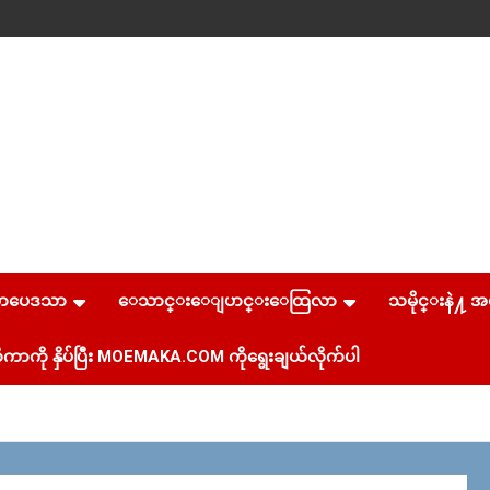
စာပေဒသာ
ေသာင္းေျပာင္းေထြလာ
သမိုင္းနဲ႔ အ
ကာကို နှိပ်ပြီး MOEMAKA.COM ကိုရွေးချယ်လိုက်ပါ