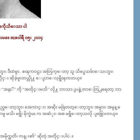
ကိုသိေသာ ငါ
ုးမခ။ ဇႏၷဝါရီ ၀၅၊ ၂၀၁၄
ွိဘူး၊ ဒီထဲမွာ.. စၾကဝဠာ အတြက္ေတာ့ သူ သိပ္မေသခ်ာေသးဘူး၊
္းစတိုင္း ဆိုခဲ့ဖူးတယ္လို႔ ေျပာေလ့ရွိၾကတယ္။
 “အနႏၱ” ကို “အတိုင္းမသိ” လို႔ ဘာသာျပန္ခဲ့တာေတြ႕ရေတာ့ ဘာ
္ေတာ့ဘူး၊ အေကာင္း၊ အဆိုး မခြဲတတ္ေတာ့ဘူး၊ အမွား၊ အမွန္ မ
 မသိ၊ မရွိ၊ မိုက္မဲမႈ က အဆံုး၊ အစ မရွိေတာ့သလို ျဖစ္သြားတယ္။
တိ၊ ကန္း၏” ဆိုတဲ့ အတိုင္းပါပဲ..။