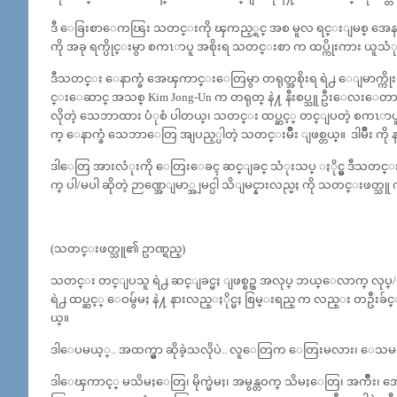
ဒီ ေခြးစာေကၽြး သတင္းကို ၾကည့္ရင္ အစ မူလ ရင္းျမစ္ အေနနဲ႔ 
ကို အခု ရက္ပိုင္းမွာ စကၤာပူ အစိုးရ သတင္းစာ က ထပ္ကိုးကား ယူ
ဒီသတင္း ေနာက္ခံ အေၾကာင္းေတြမွာ တရုတ္အစိုးရ ရဲ႕ ေျမာက္ကို
င္းေဆာင္ အသစ္ Kim Jong-Un က တရုတ္ နဲ႔ နီးစပ္သူ ဦးေလးေတာ္
လိုတဲ့ သေဘာထား ပံုစံ ပါတယ္၊ သတင္း ထပ္ဆင့္ တင္ျပတဲ့ စကၤာပူ အစ
က္ ေနာက္ခံ သေဘာေတြ အျပည့္ပါတဲ့ သတင္းမ်ိဳး ျဖစ္တယ္။ ဒါမ်ိဳး ကိ
ဒါေတြ အားလံုးကို ေတြးေခၚ ဆင္ျခင္ သံုးသပ္ ႏိုင္မွ ဒီသတင္း ေ
က္ ပါ/မပါ ဆိုတဲ့ ဉာဏ္အေျမာ္အျမင္ပါ သိျမင္နားလည္မႈ ကို သတင္းဖတ္သ
(သတင္းဖတ္သူ၏ ဥာဏ္ရည္)
သတင္း တင္ျပသူ ရဲ႕ ဆင္ျခင္မႈ ျဖစ္စဥ္ အလုပ္ ဘယ္ေလာက္ လုပ္
ရဲ႕ ထပ္ဆင့္ ေဝမွ်မႈ နဲ႔ နားလည္ႏိုင္မႈ စြမ္းရည္ က လည္း တဦး
ယ္။
ဒါေပမယ့္.. အထက္မွာ ဆိုခဲ့သလိုပဲ.. လူေတြက ေတြးမလား၊ ေသမလား
ဒါေၾကာင့္ မသိမႈေတြ၊ မိုက္မဲမႈ၊ အမွန္တဝက္ သိမႈေတြ၊ အက်ိဳး၊