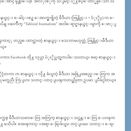
င္ မွန္တာေပါ့။ အလံုးစံုကို သိျမင္ႏွံ႔စပ္ေတာ္မူေသာ သ
္ဇင္း ေခါင္းစဥ္ ေအာက္မွာရွိတဲ့ မီဒီယာ (အြန္လိုင္း + ပံုႏွိပ္) က ေ
ပိန္းႀကိဳက္ “Tabloid Journalism” အဝါေရာင္စာနယ္ဇင္းမွာကို ေဖာ္ျ
ၾကာင့္ တည္ေထာင္ထားတဲ့ စာနယ္ဇင္း သေဘာမဟုတ္တဲ့ အြန္လိုင္းမီဒီယာ
တယ္။
ကိုးကား Facebook တို႔ လုပ္ကာ ပံုႏွိပ္တတ္ၾကပါေသးတယ္၊ ဗမာ့ စာနယ္ဇင္း
။
္ဘဲ ႏိုင္ငံတကာ က စာနယ္ဇင္း လို႔ ခံယူတဲ့ မီဒီယာ အဖြဲ႕အစည္းေတြက အ
ာ ဘယ္လို မတူညီ၊ ကြဲျပား သတင္းတင္ျပၾကတယ္ဆိုတာ ဥပမာ ျပဳခ်င္ပါတယ္။
ာ မ်ိဳးဆက္သစ္ မီဒီယာသမားေတြ အတြက္ စာနယ္ဇင္း သင္တန္း ေတြ ေပးၾက
ို႔ မသိပါ။ အေၾကာင္းအရာ ေရြးခ်ယ္မႈ၊ တင္ျပမႈ၊ သတင္း ေရး