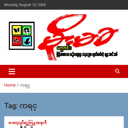
Skip
Monday, August 10, 2026
to
content
USA – editors @ moemaka.net ((510) 854-6501)။ ရန္ကုန္ ဆက္သြ
MoeMaKa Burmese News &
ယ္ေရး – အမွတ္ ၂၅၄၊ ပထပ္၊ လမ္း ၄၀၊ ေက်ာက္တံတား၊ ရန္ကုန္။
Media
(ဖုုံး – ၀၉ ၂၅၂ ၂၄၉ ၀၉၄ ၊ ၀၉ ၄၂၁ ၇၄၃ ၇၅၃ ၊ ၀၉ ၅၀၄ ၁၀ ၅၈) ျ
ဖန္႔ခ်ိေရး – ဆိပ္ကမ္းသာစာေပ – အမွတ္ ၁၃ / ၃၈ လမ္း။ ပလာ
Home
ကရင္
ဇာေစ်းသစ္ ။ ၀၉ ၇၈၆၈၃၇ ၃၀၅ / ၀၉ ၉၆၃၆၉၉၈၃၄
Tag:
ကရင္
ေခတ္ျပိဳင္အေတြ႔အၾကဳံ