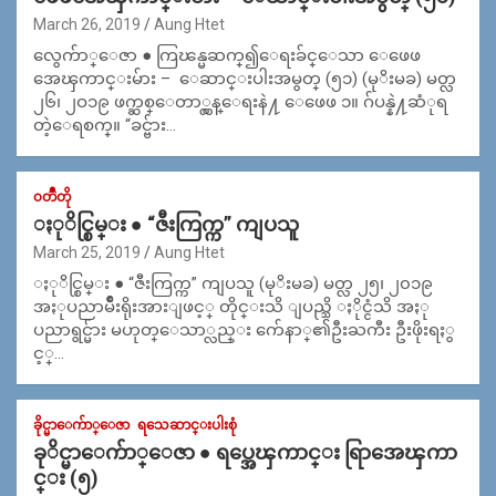
March 26, 2019
Aung Htet
လွေက်ာ္ေဇာ ● ကြၽန္မဆက္၍ေရးခ်င္ေသာ ေဖေဖ
အေၾကာင္းမ်ား – ေဆာင္းပါးအမွတ္ (၅၁) (မုိးမခ) မတ္လ
၂၆၊ ၂ဝ၁၉ ဖက္ဆစ္ေတာ္လွန္ေရးနဲ႔ ေဖေဖ ၁။ ဂ်ပန္နဲ႔ဆံုရ
တဲ့ေရစက္။ “ခင္ဗ်ား…
၀တၳဳတို
ႏုိင္စြမ္း ● “ဇီးကြက္က” ကျပသူ
March 25, 2019
Aung Htet
ႏုိင္စြမ္း ● “ဇီးကြက္က” ကျပသူ (မုိးမခ) မတ္လ ၂၅၊ ၂၀၁၉
အႏုပညာမ်ိဳးရိုးအားျဖင့္ တိုင္းသိ ျပည္သိ ႏိုင္ငံသိ အႏု
ပညာရွင္မ်ား မဟုတ္ေသာ္လည္း က်ေနာ္၏ဦးႀကီး ဦးဖိုးရႏွ
င့္…
ခိုင္မာေက်ာ္ေဇာ
ရသေဆာင္းပါးစုံ
ခုိင္မာေက်ာ္ေဇာ ● ရပ္အေၾကာင္း ရြာအေၾကာ
င္း (၅)