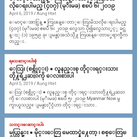
လိုေရးပါမည္ (၄ဝ၇) (မုိးမခ) ဧၿပီ ၆၊ ၂ဝ၁၉
April 6, 2019
Aung Htet
ေမာင္ေအာင္မြန္ ● ကြၽန္ေတာ္ေတြးမိသလိုေရးပါမည္
(၄ဝ၇) (မုိးမခ) ဧၿပီ ၆၊ ၂ဝ၁၉ လွေသာ ပို၍လွေသာႏွင့္ ခင္သ
န္းႏု (၁) ၁၉၅၉ ခု၊ ျမန္မာ့အသံသို႔ ကြၽန္ေတာ္မေရာက္မီက
တည္း…
ရသေဆာင္းပါးစုံ
ေသြး (စစ္ကိုင္း) ● လူနည္းစု တိုင္းရင္းသား
တို႔ရဲ႕ဆႏၵကို ေလးစားပါ
April 5, 2019
Aung Htet
ေသြး (စစ္ကိုင္း) ● လူနည္းစု တိုင္းရင္းသားတို႔ရဲ႕ဆႏၵ
ကို ေလးစားပါ (မုိးမခ) ဧၿပီ ၅၊ ၂၀၁၉ Myanmar Now မွ
ကူးယူသည္။ ျမန္မာႏိုင္ငံဟာ တိုင္းရင္းသား…
သတင္းေဆာင္းပါး
မယ္လြန္း ● မိုင္းေတြ မေထာင္နဲ႔ေတာ့ ၊ စစ္ေတြၿ