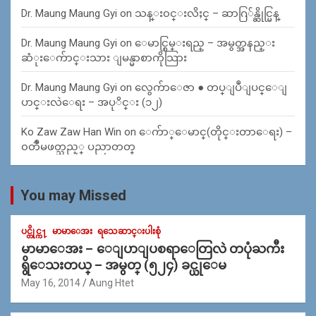
Dr. Maung Maung Gyi
on
သန္း၀င္းလိႈင္ – ဆာဂြ်န္ဆိုင္မြန္
Dr. Maung Maung Gyi
on
ေမာင္စြမ္းရည္ – အမွတ္အနည္း
ဆံုးေက်ာင္းသား ျမန္မာစာကိုသြား
Dr. Maung Maung Gyi
on
လွေက်ာေဇာ ● တပ္ျပဳျပင္ေျ
ပာင္းလဲေရး – အပုိင္း (၁၂)
Ko Zaw Zaw Han Win
on
ေက်ာ္ေမာင္(တိုင္းတာေရး) –
၀တၳဳမဖတ္သည့္ ပညာတတ္
You may Missed
ပင္တိုင္က႑
မာမာေအး
ရသေဆာင္းပါးစုံ
မာမာေအး – ေျပာျပစရာေတြလဲ တပုံႀကီး
ရွိေသးတယ္ – အမွတ္ (၅၂၄) ခင္ယုေမ
May 16, 2014
Aung Htet