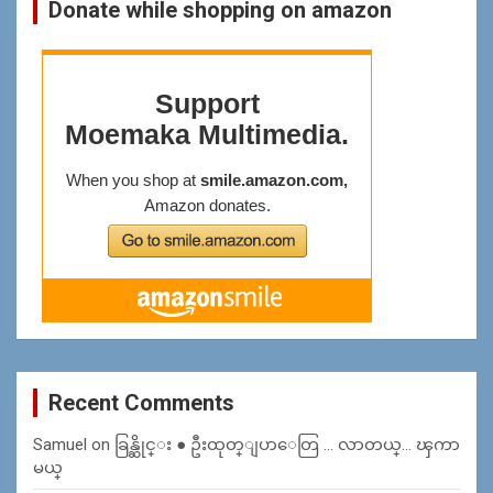
Donate while shopping on amazon
Recent Comments
Samuel
on
ခြန္ဆိုင္း ● ဦးထုတ္ျပာေတြ … လာတယ္… ၾကာ
မယ္