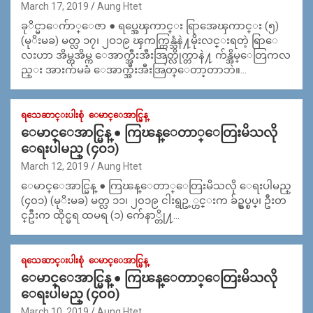
March 17, 2019
Aung Htet
ခုိင္မာေက်ာ္ေဇာ ● ရပ္အေၾကာင္း ရြာအေၾကာင္း (၅)
(မုိးမခ) မတ္လ ၁၇၊ ၂ဝ၁၉ ၾကက္တြန္သံနဲ႔မိုးလင္းရတဲ့ ရြာေ
လးဟာ အိမ္တအိမ္က ေအာက္အီးအီးအြတ္လိုက္တာနဲ႔ က်န္အိမ္ေတြကလ
ည္း အားက်မခံ ေအာက္အီးအီးအြတ္ေတာ့တာဘဲ။…
ရသေဆာင္းပါးစုံ
ေမာင္ေအာင္မြန္
ေမာင္ေအာင္မြန္ ● ကြၽန္ေတာ္ေတြးမိသလို
ေရးပါမည္ (၄၀၁)
March 12, 2019
Aung Htet
ေမာင္ေအာင္မြန္ ● ကြၽန္ေတာ္ေတြးမိသလို ေရးပါမည္
(၄၀၁) (မုိးမခ) မတ္လ ၁၁၊ ၂၀၁၉ ငါးရွဥ့္ဟင္းက ခ်ဥ္စပ္စပ္၊ ဦးတ
င္ဦးက ထိုင္မရ ထမရ (၁) က်ေနာ္တို႔…
ရသေဆာင္းပါးစုံ
ေမာင္ေအာင္မြန္
ေမာင္ေအာင္မြန္ ● ကြၽန္ေတာ္ေတြးမိသလို
ေရးပါမည္ (၄၀၀)
March 10, 2019
Aung Htet