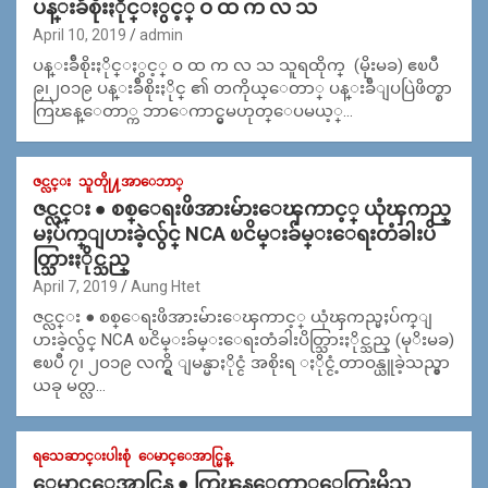
ပန္းခ်ီစိုးႏိုင္ႏွင့္ ဝ ထ က လ သ
April 10, 2019
admin
ပန္းခ်ီစိုးႏိုင္ႏွင့္ ဝ ထ က လ သ သူရထိုက္ (မိုးမခ) ဧၿပီ
၉၊၂၀၁၉ ပန္းခ်ီစိုးႏိုင္ ၏ တကိုယ္ေတာ္ ပန္းခ်ီျပပြဲဖိတ္စာ
ကြၽန္ေတာ္က ဘာေကာင္မွမဟုတ္ေပမယ့္…
ဇင္လင္း
သူတိုု႔အာေဘာ္
ဇင္လင္း ● စစ္ေရးဖိအားမ်ားေၾကာင့္ ယုံၾကည္
မႈပ်က္ျပားခဲ့လွ်င္ NCA ၿငိမ္းခ်မ္းေရးတံခါးပိ
တ္သြားႏိုင္သည္
April 7, 2019
Aung Htet
ဇင္လင္း ● စစ္ေရးဖိအားမ်ားေၾကာင့္ ယုံၾကည္မႈပ်က္ျ
ပားခဲ့လွ်င္ NCA ၿငိမ္းခ်မ္းေရးတံခါးပိတ္သြားႏိုင္သည္ (မုိးမခ)
ဧၿပီ ၇၊ ၂ဝ၁၉ လက္ရွိ ျမန္မာႏိုင္ငံ အစိုးရ ႏိုင္ငံ့တာဝန္ယူခဲ့သည္မွာ
ယခု မတ္လ…
ရသေဆာင္းပါးစုံ
ေမာင္ေအာင္မြန္
ေမာင္ေအာင္မြန္ ● ကြၽန္ေတာ္ေတြးမိသ