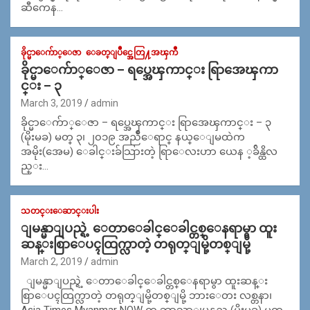
ဆီကေန…
ခိုင္မာေက်ာ္ေဇာ
ေခတ္ျပိဳင္အေတြ႔အၾကဳံ
ခိုင္မာေက်ာ္ေဇာ – ရပ္အေၾကာင္း ရြာအေၾကာ
င္း – ၃
March 3, 2019
admin
ခိုင္မာေက်ာ္ေဇာ – ရပ္အေၾကာင္း ရြာအေၾကာင္း – ၃
(မိုးမခ) မတ္ ၃၊ ၂၀၁၉ အညိဳေရာင္ နယ္ေျမထဲက
အမိုး(အေမ) ေခါင္းခ်သြားတဲ့ ရြာေလးဟာ ယေန ့ခ်ိန္ထိလ
ည္း…
သတင္းေဆာင္းပါး
ျမန္မာျပည္ရဲ့ ေတာေခါင္ေခါင္တစ္ေနရာမွာ ထူး
ဆန္းစြာေပၚထြက္လာတဲ့ တရုတ္ျမို့တစ္ျမို့
March 2, 2019
admin
ျမန္မာျပည္ရဲ့ ေတာေခါင္ေခါင္တစ္ေနရာမွာ ထူးဆန္း
စြာေပၚထြက္လာတဲ့ တရုတ္ျမို့တစ္ျမို့ ဘားေတး လစ္တနာ၊
Asia Times Myanmar NOW က ဘာသာျပန္သည္ (မိုးမခ) မတ္