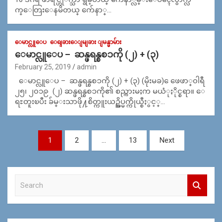
က္ေတြးေနမိတယ္ က်ေနာ္…
ေမာင္လူေပ
ေရျခားေျမျခား ျမန္မာမ်ား
ေမာင္လူေပ – ဆန္ဖရန္စစၥကို (၂) + (၃)
February 25, 2019
admin
ေမာင္လူေပ – ဆန္ဖရန္စစၥကို (၂) + (၃) (မိုးမခ) ေဖေဖာ္၀ါရီ
၂၅၊ ၂၀၁၉ (၂) ဆန္ဖရန္စစၥကို၏ စည္ကားမႈက မယံုႏိုင္စရာ။ ေ
ရႊတူးၿပီး ခ်မ္းသာဖို႔စိတ္ကူးယဥ္အိပ္မက္ကိုယ္စီႏွင့္…
Posts
1
2
…
13
Next
navigation
S
e
a
r
c