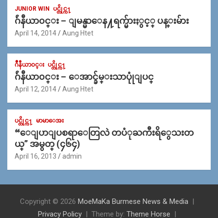
JUNIOR WIN
ပင္တိုင္က႑
ဂ်ဴနီယာ၀င္း – ျမန္မာေန႔ရက္မ်ားႏွင့္ ပန္းမ်ား
April 14, 2014
Aung Htet
ဂ်ဳနီယာ၀င္း
ပင္တိုင္က႑
ဂ်ဴနီယာ၀င္း – ေအာင္ခ်မ္းသာပုုံျပင္
April 12, 2014
Aung Htet
ပင္တိုင္က႑
မာမာေအး
“ေျပာျပစရာေတြလဲ တပံုႀကီးရိွေသးတ
ယ္” အမွတ္ (၄၆၄)
April 16, 2013
admin
Copyright © 2026
MoeMaKa Burmese News & Media
Privacy Policy
Theme by:
Theme Horse