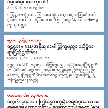
ငိမ္းခ်မ္းေတာ့၊ ဒါပဲ …
April 5, 2019
Aung Htet
မယ္လြန္း ● မိုင္းေတြ မေထာင္နဲ႔ေတာ့ ၊ စစ္ေတြၿငိမ္းခ်
မ္းေတာ့၊ ဒါပဲ … (မုိးမခ) ဧၿပီ ၅၊ ၂၀၁၉ Myanmar Now မွ
ကူးယူသည္။…
ဇင္လင္း
သူတိုု႔အာေဘာ္
ဇင္လင္း ● NLD အစိုးရ ေဖါက္ထြက္ရမည့္ ႏိုင္ငံေ
ရးႏြံအိုင္ႀကီးမ်ား
March 31, 2019
Aung Htet
ဇင္လင္း ● NLD အစိုးရ ေဖါက္ထြက္ရမည့္ ႏိုင္ငံေရးႏြံအိုင္ႀကီး
မ်ား (မုိးမခ) မတ္လ ၃၁၊ ၂၀၁၉ ယေန႕ျမန္မာႏိုင္ငံသည္ ႏိုင္ငံေ
ရး ရႊံ႕ႏြံအိုင္ႀကီးမ်ား အလယ္၌ ထြက္ရပ္လမ္းရွာေတြ႕ဖို႕
အလြန္ခက္ခဲေနသည္ကို…
ရသေဆာင္းပါးစုံ
လွေက်ာ္ေဇာ
လွေက်ာ္ေဇာ ● ကြၽန္မဆက္၍ေရးခ်င္ေသာ ေ
ဖေဖအေၾကာင္းမ်ား – ေဆာင္းပါးအမွတ္ (၅၁)