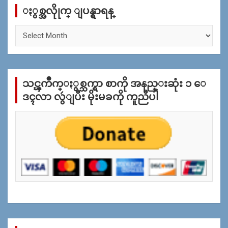
ႏွစ္အလိုုက္ ျပန္ရွာရန္
h
ႏွ
စ္
အ
လိုု
က္
သင္ၾကိဳက္ႏွစ္သက္ရာ စာကို အနည္းဆုံး ၁ ေ
ျ
ပ
ဒၚလာ လွဴျပီး မိုးမခကို ကူညီပါ
န္
ရွာ
ရန္