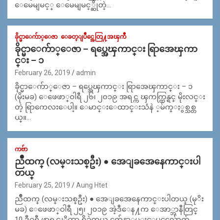
ေမေမျမင့္ ေမေမျမင့္ဆိုတဲ့…
ခိုင္မာေက်ာ္ေဇာ
ေခတ္ျပိဳင္အေတြ႔အၾကဳံ
ခိုင္မာေက်ာ္ေဇာ – ရပ္အေၾကာင္း ရြာအေၾကာ
င္း – ၁
February 26, 2019
admin
ခိုင္မာေက်ာ္ေဇာ – ရပ္အေၾကာင္း ရြာအေၾကာင္း – ၁
(မိုးမခ) ေဖေဖာ္၀ါရီ ၂၆၊ ၂၀၁၉ အရင္က ၾကက္တြန္ရင္ မိုးလင္း
တဲ့ ရြာကေလးေပါ့။ ေမာင္းေထာင္းသံနဲ ့မ်က္ႏွစ္သစ္တ
ယ္။…
ကဗ်ာ
ညိဳထက္ (လမ္းသစ္ဦး) ● အေျခအေနေကာင္းပါ
တယ္
February 25, 2019
Aung Htet
ညိဳထက္ (လမ္းသစ္ဦး) ● အေျခအေနေကာင္းပါတယ္ (မုိး
မခ) ေဖေဖာ္ဝါရီ ၂၅၊ ၂၀၁၉ အဲ့ဒီေန႔က ေအာ္ဘာနီတြင္
10 ဒီဂရီ ဖာရင္ဟုိက္သာ ရွိခဲ့တယ္ က်ေနာ္လမ္းေပၚေလွ်ာက္လ်