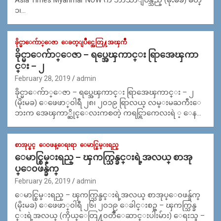
၁၊…
ခိုင္မာေက်ာ္ေဇာ
ေခတ္ျပိဳင္အေတြ႔အၾကဳံ
ခိုင္မာေက်ာ္ေဇာ – ရပ္အေၾကာင္း ရြာအေၾကာ
င္း – ၂
February 28, 2019
admin
ခိုင္မာေက်ာ္ေဇာ – ရပ္အေၾကာင္း ရြာအေၾကာင္း – ၂
(မိုးမခ) ေဖေဖာ္၀ါရီ ၂၈၊ ၂၀၁၉ ရြာလယ္ လမ္းမႀကီးေ
ဘးက အေၾကာ္ဆိုင္ေလးကစတဲ့ ကရင္ရြာကေလးရဲ ့ ေန…
စာအုပ္စင္
ေ၀ဖန္ေရးရာ
ေမာင္စြမ္းရည္
ေမာင္စြမ္းရည္ – ၾကက္သြန္ခင္းရဲ့အလယ္ စာအု
ပ္ေ၀ဖန္ခ်က္
February 26, 2019
admin
ေမာင္စြမ္းရည္ – ၾကက္သြန္ခင္းရဲ့အလယ္ စာအုပ္ေ၀ဖန္ခ်က္
(မိုးမခ) ေဖေဖာ္၀ါရီ ၂၆၊ ၂၀၁၉ ေခါင္းစဥ္ – ၾကက္သြန္ခ
င္းရဲ့အလယ္ (ကိုယ္ေတြ႔၀တၳဳေဆာင္းပါးမ်ား) ေရးသူ –