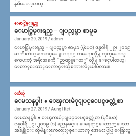
နမိေတာ့တယ္…
ေမာင္စြမ္းရည္
ေမာင္စြမ္းရည္ – ျပည္ပမွာ စာမူခ
January 29, 2019
admin
ေမာင္စြမ္းရည္ – ျပည္ပမွာ စာမူခ (မိုးမခ) ဇန္န၀ါရီ ၂၉၊ ၂၀၁၉
ႀကီးက်ယ္ေအာင္ေျပာရရင္ စာေရးလို႔ ထုတ္ေဝသူ
ကေပးတဲ့ အဖိုးအခကို “`ဉာဏ္ပူေဇာ္ခ” လို႔ ေခၚပါတယ္။
ေတာ္ေတာ္ေကာင္းတဲ့စကားလံုးပါပဲလား။…
၀တၳဳတို
ေမသနပ္ခါး ● ေၾကးမံုျပင္ေပၚဖတ္တဲ့စာ
January 27, 2019
Aung Htet
ေမသနပ္ခါး ● ေၾကးမံုျပင္ေပၚဖတ္တဲ့စာ (မုိးမခ)
ဇန္နဝါရီ ၂၇၊ ၂၀၁၉ (၁) ညေနခင္း ေနေရာင္ေတာက္ေသာ
အခ်ိန္တိုင္း ထိုမိန္းကေလးႏွစ္ေယာက္ အေမႊးပြပြ ေခြးလွ