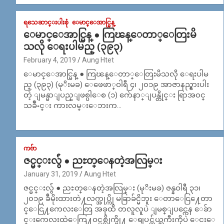
ရသေဆာင္းပါးစုံ
ေမာင္ေအာင္မြန္
ေမာင္ေအာင္မြန္ ● ကြၽန္ေတာ္ေတြးမိ
သလို ေရးပါမည္ (၃၉၃)
February 4, 2019
Aung Htet
ေမာင္ေအာင္မြန္ ● ကြၽန္ေတာ္ေတြးမိသလို ေရးပါမ
ည္ (၃၉၃) (မုိးမခ) ေဖေဖာ္ဝါရီ ၄၊ ၂၀၁၉ အာဇာနည္ရွားပါး
တဲ့ ျမန္မာျပည္ျဖစ္ပါေစ (၁) က်ေနာ္ျပန္တိုင္း ရြာအ၀င္
သခ်ဳႋင္း ကားလမ္းေဘးက…
ကဗ်ာ
ဇင္မင္းလွ်ံ ● ညႊတ္ေနတဲ့အလြမ္း
January 31, 2019
Aung Htet
ဇင္မင္းလွ်ံ ● ညႊတ္ေနတဲ့အလြမ္း (မုိးမခ) ဇန္နဝါရီ ၃၁၊
၂၀၁၉ ခ်ီမိုးထားတဲ႔လက္အုပ္ကို မခြာခ်င္မိဘူး ေတာေငြ႔ေတာ
င္ေငြ႔ကေလးေတြ အခုထိ တလူလူပဲ ျမစ္ျပင္ကေန ေခ်ာ
င္းကေလးထဲေကြ႔ဝင္ပစ္လိုက္ဖို႔ ေရျပင္က်ယ္ႀကီးကိုပဲ ေငးေ