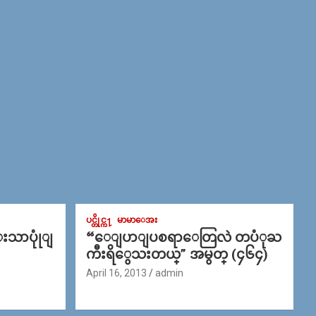
ပင္တိုင္က႑
မာမာေအး
္းသာပုုံျ
“ေျပာျပစရာေတြလဲ တပံုႀ
ကီးရိွေသးတယ္” အမွတ္ (၄၆၄)
April 16, 2013
admin