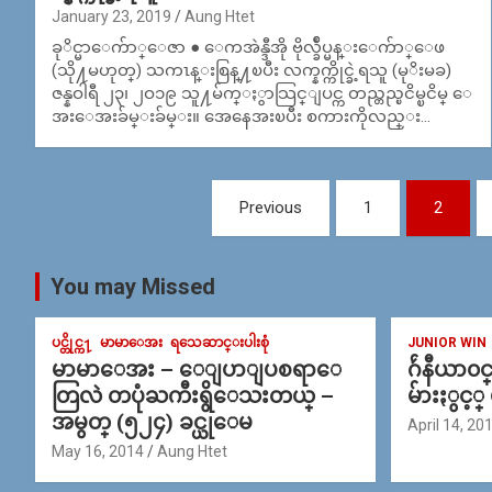
January 23, 2019
Aung Htet
ခုိင္မာေက်ာ္ေဇာ ● ေကအဲန္ဒီအို ဗိုလ္ခ်ဳပ္မန္းေက်ာ္ေဖ
(သို႔မဟုတ္) သကၤန္းစြန္႔ၿပီး လက္နက္ကိုင္ခဲ့ရသူ (မုိးမခ)
ဇန္နဝါရီ ၂၃၊ ၂ဝ၁၉ သူ႔မ်က္ႏွာသြင္ျပင္က တည္တည္ၿငိမ္ၿငိမ္ ေ
အးေအးခ်မ္းခ်မ္း။ အေနေအးၿပီး စကားကိုလည္း…
Posts
Previous
1
2
navigation
You may Missed
ပင္တိုင္က႑
မာမာေအး
ရသေဆာင္းပါးစုံ
JUNIOR WIN
မာမာေအး – ေျပာျပစရာေ
ဂ်ဴနီယာ၀
တြလဲ တပုံႀကီးရွိေသးတယ္ –
မ်ားႏွင့္
အမွတ္ (၅၂၄) ခင္ယုေမ
April 14, 20
May 16, 2014
Aung Htet