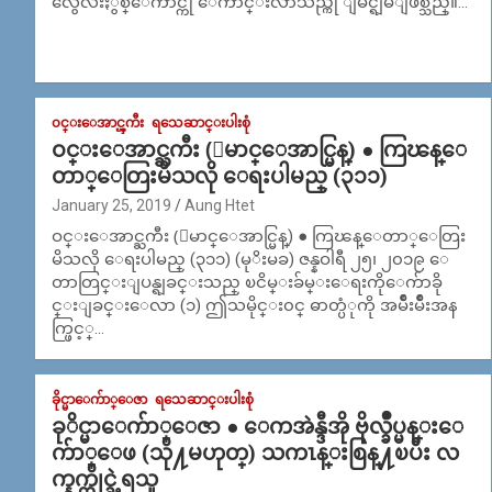
လွေလးႏွစ္ေကာင္ကို ေက်ာင္းလာသည္ကို ျမင္ရျမဲျဖစ္သည္။…
၀င္းေအာင္ၾကီး
ရသေဆာင္းပါးစုံ
ဝင္းေအာင္ႀကီး (ေမာင္ေအာင္မြန္) ● ကြၽန္ေ
တာ္ေတြးမိသလို ေရးပါမည္ (၃၁၁)
January 25, 2019
Aung Htet
ဝင္းေအာင္ႀကီး (ေမာင္ေအာင္မြန္) ● ကြၽန္ေတာ္ေတြး
မိသလို ေရးပါမည္ (၃၁၁) (မုိးမခ) ဇန္နဝါရီ ၂၅၊ ၂၀၁၉ ေ
တာတြင္းျပန္ရျခင္းသည္ ၿငိမ္းခ်မ္းေရးကိုေက်ာခို
င္းျခင္းေလာ (၁) ဤသမိုင္း၀င္ ဓာတ္ပံုကို အမ်ိဳးမ်ိဳးအန
က္ဖြင့္…
ခိုင္မာေက်ာ္ေဇာ
ရသေဆာင္းပါးစုံ
ခုိင္မာေက်ာ္ေဇာ ● ေကအဲန္ဒီအို ဗိုလ္ခ်ဳပ္မန္းေ
က်ာ္ေဖ (သို႔မဟုတ္) သကၤန္းစြန္႔ၿပီး လ
က္နက္ကိုင္ခဲ့ရသူ