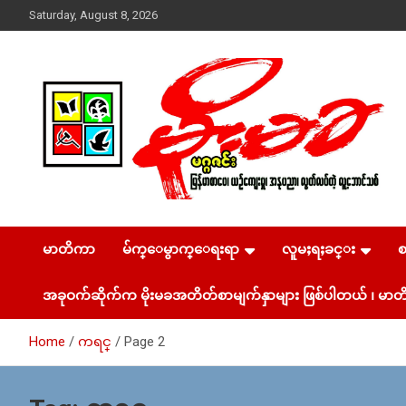
Skip
Saturday, August 8, 2026
to
content
USA – editors @ moemaka.net ((510) 854-6501)။ ရန္ကုန္ ဆက္သြ
MoeMaKa Burmese
ယ္ေရး – အမွတ္ ၂၅၄၊ ပထပ္၊ လမ္း ၄၀၊ ေက်ာက္တံတား၊ ရန္ကုန္။
(ဖုုံး – ၀၉ ၂၅၂ ၂၄၉ ၀၉၄ ၊ ၀၉ ၄၂၁ ၇၄၃ ၇၅၃ ၊ ၀၉ ၅၀၄ ၁၀ ၅၈)
မာတိကာ
မ်က္ေမွာက္ေရးရာ
လူမႈရႈခင္း
News & Media
ျဖန္႔ခ်ိေရး – ဆိပ္ကမ္းသာစာေပ – အမွတ္ ၁၃ / ၃၈ လမ္း။ ပ
လာဇာေစ်းသစ္ ။ ၀၉ ၇၈၆၈၃၇ ၃၀၅ / ၀၉ ၉၆၃၆၉၉၈၃၄
အခုဝက်ဆိုက်က မိုးမခအတိတ်စာမျက်နှာများ ဖြစ်ပါတယ် ၊ မာတိ
Home
ကရင္
Page 2