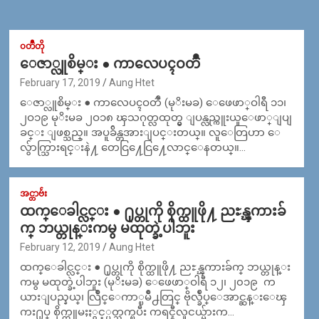
၀တၳဳတို
ေဇာ္လူစိမ္း ● ကာလေပၚဝတၳဳ
February 17, 2019
Aung Htet
ေဇာ္လူစိမ္း ● ကာလေပၚဝတၳဳ (မုိးမခ) ေဖေဖာ္ဝါရီ ၁၁၊
၂ဝ၁၉ မုိးမခ ၂ဝ၁၈ ၾသဂုတ္လထုတ္မွ ျပန္လည္ကူးယူေဖာ္ျပျ
ခင္း ျဖစ္သည္။ အပူခ်ိန္တအားျပင္းတယ္။ လူေတြဟာ ေ
လ်ွာက္သြားရင္းနဲ႔ တေငြ႔ေငြ႔ေလာင္ေနတယ္။…
အင္တာဗ်ဴး
ထက္ေခါင္လင္း ● ႐ုပ္တုကို စိုက္ထူဖို႔ ညႊန္ၾကားခ်
က္ ဘယ္တုန္းကမွ မထုတ္ခဲ့ပါဘူး
February 12, 2019
Aung Htet
ထက္ေခါင္လင္း ● ႐ုပ္တုကို စိုက္ထူဖို႔ ညႊန္ၾကားခ်က္ ဘယ္တုန္း
ကမွ မထုတ္ခဲ့ပါဘူး (မုိးမခ) ေဖေဖာ္ဝါရီ ၁၂၊ ၂၀၁၉ က
ယားျပည္နယ္၊ လြိဳင္ေကာ္ၿမိဳ႕တြင္ ဗိုလ္ခ်ဳပ္ေအာင္ဆန္းေၾ
ကး႐ုပ္ စိုက္ထူမႈႏွင့္ပတ္သက္ၿပီး ကရင္နီလူငယ္မ်ားက…