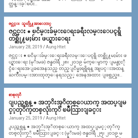
တ္သန္းခ့ဲၿပီး…
ဇင္လင္း
သူတိုု႔အာေဘာ္
ဇင္လင္း ● ၿငိမ္းခ်မ္းေရးခရီးလမ္းေပၚရွိ
တစ္ဆို႔မႈမ်ား ဖယ္ရွားေရး
January 28, 2019
Aung Htet
ဇင္လင္း ● ၿငိမ္းခ်မ္းေရးခရီးလမ္းေပၚရွိ တစ္ဆို႔မႈမ်ား ဖ
ယ္ရွားေရး (မုိးမခ) ဇန္နဝါရီ ၂၈၊ ၂၀၁၉ မ်က္ေမွာက္ ျမန္မာ့ႏို
င္ငံေရးအေျခအေနသည္ တည္ျငိမ္မႈရရွိရန္ အျပင္းအထန္
ႀကိဳးပမ္းအားထုတ္ေနရသည့္ အေနအထား ျဖစ္သည္။…
စာစုတုိ
ျပည္သစ္ဟန္ ● အဘုိးအုိတစ္​​ေယာက္​ အထပ္​ျမ
င္​့တုိက္​တစ္​လုံးကုိ ၿမိဳသြားျခင္​း
January 25, 2019
Aung Htet
ျပည္သစ္ဟန္ ● အဘုိးအုိတစ္​​ေယာက္​ အထပ္​ျမင္​့တုိက္​
တစ္​လုံးကုိ ၿမိဳသြားျခင္​း (မုိးမခ) ဇန္နဝါရီ ၂၅၊ ၂၀၁၉ မ​