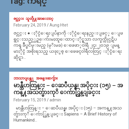
Tag:
ကရင္
ဇင္လင္း
သူတိုု႔အာေဘာ္
February 24, 2019
Aung Htet
ဇင္လင္း ● ႏိုင္ငံေရးျပႆနာကို ႏိုင္ငံေရးနည္းျဖင့္ ေျဖ
ရွင္းသည့္ယဉ္ေက်းမႈထူေထာင္ႏိုင္မွသာ လက္နက္ကိုင္ပဋိပ
ကၡ ခ်ဳပ္ၿငိမ္းမည္ (မုိးမခ) ေဖေဖာ္ဝါရီ ၂၄၊ ၂၀၁၉ ျမန္
မာႏိုင္ငံ အစိုးရသည္ ယခုႏွစ္ ေဖေဖၚ၀ါရီလတြင္ ႏိုင္ငံေရး
ဆိုင္ရာ…
ဘာသာျပန္က႑
အခန္းဆက္မ်ား
မာန္သီဟထြန္း – ေဆပီယန္စ္၊ အပိုင္း (၁၅) – အ
ကန္႔အသတ္မ်ားကုိ ေက်ာ္လြန္ျခင္း
February 15, 2019
admin
မာန္သီဟထြန္း – ေဆပီယန္စ္၊ အပိုင္း (၁၅) – အကန္႔အသ
တ္မ်ားကုိ ေက်ာ္လြန္ျခင္း Sapiens – A Brief History of
Humankind…