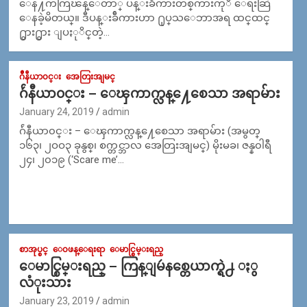
ေန႔ကကြၽန္​​ေတာ္​ ပန္​းခ်ီကားတစ္​ကားကုိ ​ေရးဆြဲ​
ေနခဲ့မိတယ္​။ ဒီပန္​းခ်ီကားဟာ ႐ုပ္​သ​ေဘာအရ ထင္​ထင္​
႐ွား႐ွား ျပႏုိင္​တဲ့…
ဂ်ဳနီယာ၀င္း
အေတြးအျမင္
ဂ်ဴနီယာ၀င္း – ေၾကာက္လန္႔ေစေသာ အရာမ်ား
January 24, 2019
admin
ဂ်ဴနီယာ၀င္း – ေၾကာက္လန္႔ေစေသာ အရာမ်ား (အမွတ္
၁၆၃၊ ၂ဝဝ၃ ခုနွစ္၊ စက္တင္ဘာလ အေတြးအျမင္) မိုးမခ၊ ဇန္န၀ါရီ
၂၄၊ ၂၀၁၉ (‘Scare me’…
စာအုပ္စင္
ေ၀ဖန္ေရးရာ
ေမာင္စြမ္းရည္
ေမာင္စြမ္းရည္ – ကြန္ျမဴနစ္တေယာက္ရဲ႕ ႏွ
လံုးသား
January 23, 2019
admin