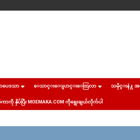
စာပေဒသာ
ေသာင္းေျပာင္းေထြလာ
သမိုင္းနဲ႔ အ
ကာကို နှိပ်ပြီး MOEMAKA.COM ကိုရွေးချယ်လိုက်ပါ