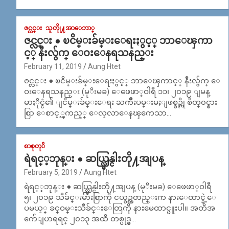
ဇင္လင္း
သူတိုု႔အာေဘာ္
ဇင္လင္း ● ၿငိမ္းခ်မ္းေရးႏွင့္ ဘာေၾကာ
င့္ နီးလွ်က္ ေဝးေနရသနည္း
February 11, 2019
Aung Htet
ဇင္လင္း ● ၿငိမ္းခ်မ္းေရးႏွင့္ ဘာေၾကာင့္ နီးလွ်က္ ေ
ဝးေနရသနည္း (မုိးမခ) ေဖေဖာ္ဝါရီ ၁၁၊ ၂၀၁၉ ျမန္
မာႏိုင္ငံ၏ ျငိမ္းခ်မ္းေရး ႀကိဳးပမ္းမႈျဖစ္စဉ္ကို စိတ္၀င္စား
စြာ ေစာင့္ၾကည့္ ေလ့လာေနၾကေသာ…
စာစုတုိ
ရဲရင္​့ဘုန္​း ● ဆယ္လ္မြန္ငါးတို႔အျပန္
February 5, 2019
Aung Htet
ရဲရင္​့ဘုန္​း ● ဆယ္လ္မြန္ငါးတို႔အျပန္ (မုိးမခ) ေဖေဖာ္ဝါရီ
၅၊ ၂၀၁၉ သီခ်င္းမ်ားစြာကို ငယ္စဥ္ကတည္းက နားေထာင္ခဲ့ေ
ပမယ့္ ခင္ဝမ္းသီခ်င္း​ေတြကို နားမေထာင္ဖူးပါ။ အတိအ
က်ေျပာရရင္ ၂၀၁၃ အထိ တစ္ပုဒ္မွ…