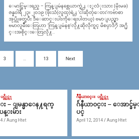
ေမာင္စြမ္းရည္ – ကြန္ျမဴနစ္တေယာက္ရဲ႕ ႏွလံုးသား (မိုးမခ)
ဇန္န၀ါရီ ၂၃၊ ၂၀၁၉ (ဖိုးသံ(လူထု)ရဲ႕ ‘ငါဆိုတဲ့ေတး’ကဗ်ာစာ
အုပ္ကိုဖတ္ၿပီး ဒီေဆာင္းပါးကိုေရးပါတယ္) ဗမာျပည္မွာ
ဗမာလူမ်ိဳးေတြဟာ ‘ကြန္ျမဴနစ္’လို႔ဆိုလိုက္ရင္ မိစၦာဒိ႒ိ အ႐ို
င္းအစိုင္းေတြလို႔…
3
…
13
Next
ပင္တိုင္က႑
ဂ်ဳနီယာ၀င္း
ပင္တိုင္က႑
င္း – ျမန္မာေန႔ရက္
ဂ်ဴနီယာ၀င္း – ေအာင္ခ်မ
 ပန္းမ်ား
ပင္
14
Aung Htet
April 12, 2014
Aung Htet