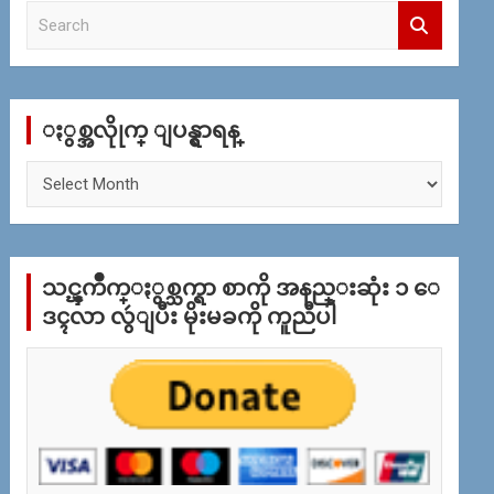
S
e
a
r
c
ႏွစ္အလိုုက္ ျပန္ရွာရန္
h
ႏွ
စ္
အ
လိုု
က္
သင္ၾကိဳက္ႏွစ္သက္ရာ စာကို အနည္းဆုံး ၁ ေ
ျ
ပ
ဒၚလာ လွဴျပီး မိုးမခကို ကူညီပါ
န္
ရွာ
ရန္