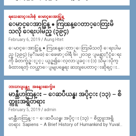
ရသေဆာင္းပါးစုံ
ေမာင္ေအာင္မြန္
ေမာင္ေအာင္မြန္ ● ကြၽန္ေတာ္ေတြးမိ
သလို ေရးပါမည္ (၃၉၄)
February 6, 2019
Aung Htet
ေမာင္ေအာင္မြန္ ● ကြၽန္ေတာ္ေတြးမိသလို ေရးပါမ
ည္ (၃၉၄) (မုိးမခ) ေဖေဖာ္ဝါရီ ၆၊ ၂ဝ၁၉ ျမန္မာ့ႏိုင္ငံေရး
ကို ခံတက္ခ်ဥ္ႏွင့္ ယွဥ္၍ေလ့လာျခင္း (၁) သိမ္းပိုက္
ခံထားရတဲ့ လယ္ယာေျမျပန္ရေရး ဆႏၵျပေတာင္းဆိုရင္း…
ဘာသာျပန္က႑
အခန္းဆက္မ်ား
မာန္သီဟထြန္း – ေဆပီယန္စ္၊ အပိုင္း (၁၃) – စိ
တ္ကူးအရွိတရား
February 5, 2019
admin
မာန္သီဟထြန္း – ေဆပီယန္စ္၊ အပိုင္း (၁၃) – စိတ္ကူးအရွိ
တရား Sapiens – A Brief History of Humankind by Yuval…