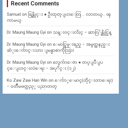
Recent Comments
Samuel
on
ခြန္ဆိုင္း ● ဦးထုတ္ျပာေတြ … လာတယ္… ၾ
ကာမယ္
Dr. Maung Maung Gyi
on
သန္း၀င္းလိႈင္ – ဆာဂြ်န္ဆိုင္မြန္
Dr. Maung Maung Gyi
on
ေမာင္စြမ္းရည္ – အမွတ္အနည္း
ဆံုးေက်ာင္းသား ျမန္မာစာကိုသြား
Dr. Maung Maung Gyi
on
လွေက်ာေဇာ ● တပ္ျပဳျပ
င္ေျပာင္းလဲေရး – အပုိင္း (၁၂)
Ko Zaw Zaw Han Win
on
ေက်ာ္ေမာင္(တိုင္းတာေရး)
– ၀တၳဳမဖတ္သည့္ ပညာတတ္