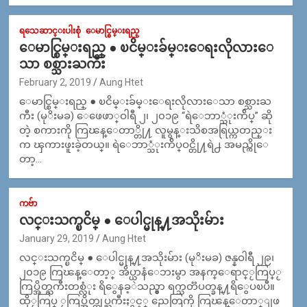
ရသေဆာင္းပါးစုံ
ေမာင္စြမ္းရည္
ေမာင္စြမ္းရည္ ● ၿငိမ္းခ်မ္းေရးလိုလားေ
သာ စစ္သားႀကီး
February 2, 2019
Aung Htet
ေမာင္စြမ္းရည္ ● ၿငိမ္းခ်မ္းေရးလိုလားေသာ စစ္သားႀ
ကီး (မုိးမခ) ေဖေဖာ္ဝါရီ ၂၊ ၂၀၁၉ “ရဲေဘာ္သံုးက်ိပ္” ဆို
တဲ့ စကားကို ကြၽန္ေတာ္တို႔ လူမွန္းသိစအရြယ္ကတည္း
က ၾကားဖူးခဲ့တယ္။ ရဲေဘာ္သံုးက်ိပ္ဝင္တို႔ရဲ႕ အမည္ကိုေ
တာ့…
ကဗ်ာ
လင္းသက္ၿငိမ္ ● ေပါင္မုန္႔အသိုးမ်ား
January 29, 2019
Aung Htet
လင္းသက္ၿငိမ္ ● ေပါင္မုန္႔အသိုးမ်ား (မုိးမခ) ဇန္နဝါရီ ၂၉၊
၂၀၁၉ ကြၽန္ေတာ့္ အိပ္ယာနံေဘးမွာ အနက္ေရာင္ႂကြပ္ႂ
ကြပ္အိတ္ႀကီးတစ္လံုး ရိွေနခ့ဲသည္မွာ ရက္သတၱပတ္ခန္႔ရိွေပၿပီ။
ထိုႂကြပ္ ႂကြပ္အိတ္ထုပ္ႀကီးႏွင့္ ညေတြကို ကြၽန္ေတာ္ျဖ