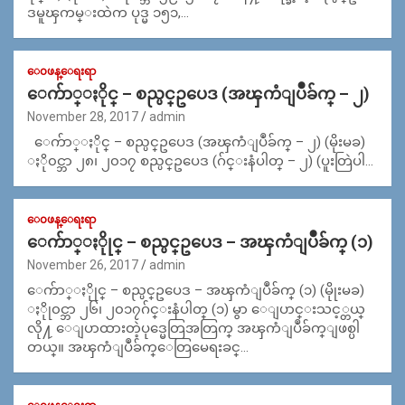
ဒမူၾကမ္းထဲက ပုဒ္မ ၁၅၁,…
ေ၀ဖန္ေရးရာ
ေက်ာ္ႏိုင္ – စည္ပင္ဥပေဒ (အၾကံျပဳခ်က္ – ၂)
November 28, 2017
admin
ေက်ာ္ႏိုင္ – စည္ပင္ဥပေဒ (အၾကံျပဳခ်က္ – ၂) (မိုးမခ)
ႏို၀င္ဘာ ၂၈၊ ၂၀၁၇ စည္ပင္ဥပေဒ (ဂ်င္းနံပါတ္ – ၂) (ပူးတြဲပါ…
ေ၀ဖန္ေရးရာ
ေက်ာ္ႏိုုင္ – စည္ပင္ဥပေဒ – အၾကံျပဳခ်က္ (၁)
November 26, 2017
admin
ေက်ာ္ႏိုုင္ – စည္ပင္ဥပေဒ – အၾကံျပဳခ်က္ (၁) (မိုုးမခ)
ႏိုု၀င္ဘာ ၂၆၊ ၂၀၁၇ဂ်င္းနံပါတ္ (၁) မွာ ေျပာင္းသင့္တယ္
လို႔ ေျပာထားတဲ့ပုဒ္မေတြအတြက္ အၾကံျပဳခ်က္ျဖစ္ပါ
တယ္။ အၾကံျပဳခ်က္ေတြမေရးခင္…