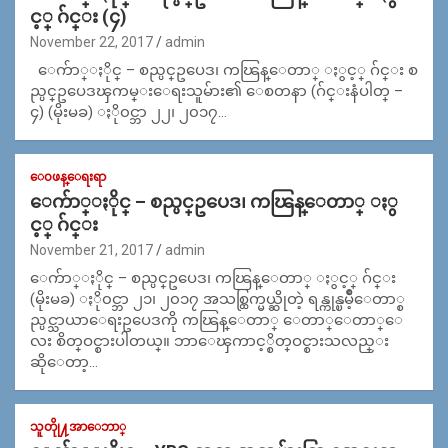
င့္ ဂ်င္း (၄)
November 22, 2017
admin
ေက်ာ္ႏိုင္ – စည္ပင္ဥပေဒ၊ ကၽြန္ေတာ္ ႏွင့္ ဂ်င္း စ
ည္ပင္ဥပေဒၾကမ္းေရးသူမ်ား၏ ေစတနာ (ဂ်င္းနံပါတ္ –
၄) (မိုးမခ) ႏို၀င္ဘာ ၂၂၊ ၂၀၁၇…
ေ၀ဖန္ေရးရာ
ေက်ာ္ႏိုင္ – စည္ပင္ဥပေဒ၊ ကၽြန္ေတာ္ ႏွ
င့္ ဂ်င္း
November 21, 2017
admin
ေက်ာ္ႏိုင္ – စည္ပင္ဥပေဒ၊ ကၽြန္ေတာ္ ႏွင့္ ဂ်င္း
(မိုးမခ) ႏို၀င္ဘာ ၂၁၊ ၂၀၁၇ အသစ္ထြက္မယ္ဆိုတဲ့ ရန္ကုန္ၿမိဳ့ေတာ္စ
ည္ပင္သာယာေရးဥပေဒကို ကၽြန္ေတာ္ ေတာ္ေတာ္ေ
လး စိတ္ဝင္စားပါတယ္။ ဘာေၾကာင့္စိတ္ဝင္စားသလည္း
ဆိုေတာ့…
သူတိုု႔အာေဘာ္