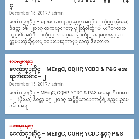
င္
December 16, 2017
admin
ေက်ာ္ႏိုင္ – မႏၱေလးစည္ပင္ နွင့္ အင္ဂ်င္နီယာလိုင္စင္ (မိုးမခ)
ဒီဇင္ဘာ ၁၆၊ ၂၀၁၇ တကယ္ေတာ့ ပူးတြဲဓါတ္ပံုပါ မႏၱေလးစ
ည္ပင္၏ အင္ဂ်င္နီယာလိုင္စင္ အသစ္ေလွ်ာက္ခိုင္းျခင္းနွင့္ သ
က္တမ္းတိုးခိုင္းျခင္းေၾကာ္ျငာကို ဒီဇဘၤာ…
ေ၀ဖန္ေရးရာ
ေက်ာ္ႏိုင္ – MEngC, CQHP, YCDC & P&S အေ
ရးကိစၥမ်ား – ၂
December 15, 2017
admin
ေက်ာ္ႏိုင္ – MEngC, CQHP, YCDC & P&S အေရးကိစၥမ်ား
– ၂ (မိုးမခ) ဒီဇင္ဘာ ၁၅၊ ၂၀၁၇ အင္ဂ်င္နီယာေကာင္စီရဲ့ နည္းဥပေ
ဒမ်ားအရ…
ေ၀ဖန္ေရးရာ
ေက်ာ္ႏိုင္ – MEngC, CQHP, YCDC နွင့္ P&S