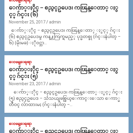
ေ၀ဖန္ေရးရာ
ေက်ာ္ႏိုင္ – စည္ပင္ဥပေဒ၊ ကၽြန္ေတာ္ ႏွ
င့္ ဂ်င္း (၆)
November 25, 2017
admin
ေက်ာ္ႏိုင္ – စည္ပင္ဥပေဒ၊ ကၽြန္ေတာ္ ႏွင့္ ဂ်င္း
(၆) စည္ပင္ဥပေဒမွ ကန္႔ကြက္ရမည့္ ပုဒ္မတစ္ခု (ဂ်င္းနံပါတ္ –
၆) (မိုးမခ) ႏို၀င္ဘာ…
ေ၀ဖန္ေရးရာ
ေက်ာ္ႏိုင္ – စည္ပင္ဥပေဒ၊ ကၽြန္ေတာ္ ႏွ
င့္ ဂ်င္း (၅)
November 23, 2017
admin
ေက်ာ္ႏိုင္ – စည္ပင္ဥပေဒ၊ ကၽြန္ေတာ္ ႏွင့္ ဂ်င္း
(၅) စည္ပင္ဥပေဒ – သံသယျဖစ္ဖြယ္ေကာင္းေသာ ေကာ္မ
တီဝင္ လ်ာထားမႈ (ဂ်င္းနံပါတ္ –…
ေ၀ဖန္ေရးရာ
ေက်ာ္ႏိုင္ – စည္ပင္ဥပေဒ၊ ကၽြန္ေတာ္ ႏွ