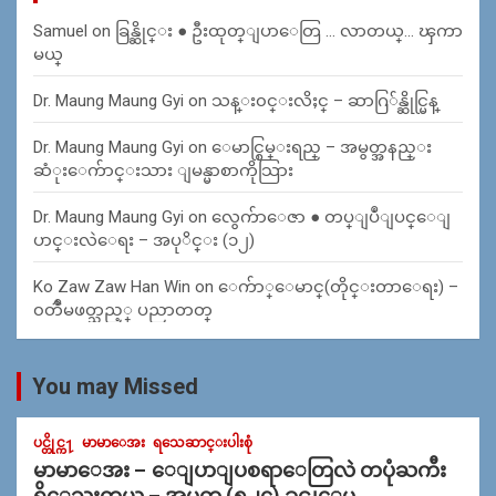
Samuel
on
ခြန္ဆိုင္း ● ဦးထုတ္ျပာေတြ … လာတယ္… ၾကာ
မယ္
Dr. Maung Maung Gyi
on
သန္း၀င္းလိႈင္ – ဆာဂြ်န္ဆိုင္မြန္
Dr. Maung Maung Gyi
on
ေမာင္စြမ္းရည္ – အမွတ္အနည္း
ဆံုးေက်ာင္းသား ျမန္မာစာကိုသြား
Dr. Maung Maung Gyi
on
လွေက်ာေဇာ ● တပ္ျပဳျပင္ေျ
ပာင္းလဲေရး – အပုိင္း (၁၂)
Ko Zaw Zaw Han Win
on
ေက်ာ္ေမာင္(တိုင္းတာေရး) –
၀တၳဳမဖတ္သည့္ ပညာတတ္
You may Missed
ပင္တိုင္က႑
မာမာေအး
ရသေဆာင္းပါးစုံ
မာမာေအး – ေျပာျပစရာေတြလဲ တပုံႀကီး
ရွိေသးတယ္ – အမွတ္ (၅၂၄) ခင္ယုေမ