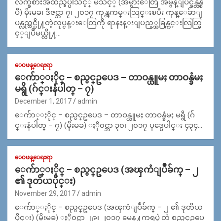
လက္ခစားအထည္ခ်ဳပ္ပါသင့္ မသင့္ (အမွားေတြ အမွန္ျပင္ခ်ိန္တန္ၿ
ပီ) မိုးမခ၊ ဒီဇင္ဘာ ၇၊ ၂၀၁၇ ကုန္ၾကမ္းသြင္းၿပီး ကုန္ေခ်ာျ
ပန္လည္တင္ပို႔တဲ့လုပ္ငန္းေတြကို ရာနႈန္းျပည့္အခြန္ကင္းလြတ္ခြ
င့္ျပဳမယ္လို႔…
ေ၀ဖန္ေရးရာ
ေက်ာ္ႏိုင္ – စည္ပင္ဥပေဒ – တာဝန္ယူမႈ တာဝန္ခံမႈ
မရွိ (ဂ်င္းနံပါတ္ – ၇)
December 1, 2017
admin
ေက်ာ္ႏိုင္ – စည္ပင္ဥပေဒ – တာဝန္ယူမႈ တာဝန္ခံမႈ မရွိ (ဂ်
င္းနံပါတ္ – ၇) (မိုးမခ) ႏို၀င္ဘာ ၃၀၊ ၂၀၁၇ ပုဒ္မေပါင္း ၄၃၄…
ေ၀ဖန္ေရးရာ
ေက်ာ္ႏိုင္ – စည္ပင္ဥပေဒ (အၾကံျပဳခ်က္ – ၂
၏ ဒုတိယပိုင္း)
November 29, 2017
admin
ေက်ာ္ႏိုင္ – စည္ပင္ဥပေဒ (အၾကံျပဳခ်က္ – ၂ ၏ ဒုတိယ
ပိုင္း) (မိုးမခ) ႏို၀င္ဘာ ၂၉၊ ၂၀၁၇ မေန႔ကရပ္ခဲ့တဲ့ စည္ပင္ဥပေ