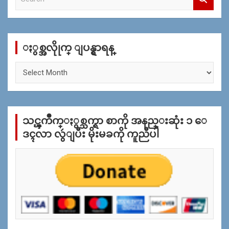
e
a
r
c
ႏွစ္အလိုုက္ ျပန္ရွာရန္
h
ႏွ
စ္
အ
လိုု
က္
သင္ၾကိဳက္ႏွစ္သက္ရာ စာကို အနည္းဆုံး ၁ ေ
ျ
ပ
ဒၚလာ လွဴျပီး မိုးမခကို ကူညီပါ
န္
ရွာ
ရန္