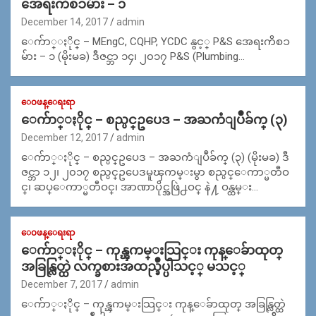
အေရးကိစၥမ်ား – ၁
December 14, 2017
admin
ေက်ာ္ႏိုင္ – MEngC, CQHP, YCDC နွင့္ P&S အေရးကိစၥ
မ်ား – ၁ (မိုးမခ) ဒီဇင္ဘာ ၁၄၊ ၂၀၁၇ P&S (Plumbing…
ေ၀ဖန္ေရးရာ
ေက်ာ္ႏိုင္ – စည္ပင္ဥပေဒ – အႀကံျပဳခ်က္ (၃)
December 12, 2017
admin
ေက်ာ္ႏိုင္ – စည္ပင္ဥပေဒ – အႀကံျပဳခ်က္ (၃) (မိုးမခ) ဒီ
ဇင္ဘာ ၁၂၊ ၂၀၁၇ စည္ပင္ဥပေဒမူၾကမ္းမွာ စည္ပင္ေကာ္မတီဝ
င္၊ ဆပ္ေကာ္မတီဝင္၊ အာဏာပိုင္အဖြဲ႕ဝင္ နဲ႔ ဝန္ထမ္း…
ေ၀ဖန္ေရးရာ
ေက်ာ္ႏိုင္ – ကုန္ၾကမ္းသြင္း ကုန္ေခ်ာထုတ္
အခြန္လြတ္ထဲ လက္ခစားအထည္ခ်ဳပ္ပါသင့္ မသင့္
December 7, 2017
admin
ေက်ာ္ႏိုင္ – ကုန္ၾကမ္းသြင္း ကုန္ေခ်ာထုတ္ အခြန္လြတ္ထဲ