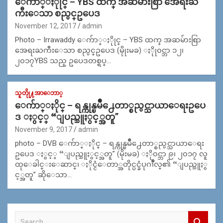
ေက်ာ္ႏိုုင္ – YBS ထက္ အဆမ်ားစြာ အေရးႀ
ကီးေသာ စည္ပင္ဥပေဒ
November 12, 2017
admin
Photo – Irrawaddy ေက်ာ္ႏိုုင္ – YBS ထက္ အဆမ်ားစြာ
အေရးႀကီးေသာ စည္ပင္ဥပေဒ (မိုုးမခ) ႏိုု၀င္ဘာ ၁၂၊
၂၀၁၇YBS သည္ ဥပေဒတစ္ရပ္…
သူတိုု႔အာေဘာ္
ေက်ာ္ႏိုင္ – ရန္ကုန္ၿမိဳ႕ေတာ္စည္ပင္သာယာေရးဥပေ
ဒ ႏွင့္ “ျပည္သူႏွင့္အတူ”
November 9, 2017
admin
photo – DVB ေက်ာ္ႏိုင္ – ရန္ကုန္ၿမိဳ႕ေတာ္စည္ပင္သာယာေရး
ဥပေဒ ႏွင့္ “ျပည္သူႏွင့္အတူ” (မိုးမခ) ႏို၀င္ဘာ ၉၊ ၂၀၁၇ လူ
ထုေခါင္းေဆာင္၊ ႏိုင္ငံေတာ္အတိုင္ပင္ခံပုဂၢိဳလ္၏ “ျပည္သူႏွ
င့္အတူ” ဆိုေသာ…
S