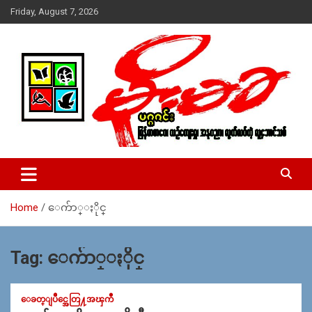
Skip
Friday, August 7, 2026
to
content
USA – editors @ moemaka.net ((510) 854-6501)။ ရန္ကုန္ ဆက္သြ
MoeMaKa Burmese News &
ယ္ေရး – အမွတ္ ၂၅၄၊ ပထပ္၊ လမ္း ၄၀၊ ေက်ာက္တံတား၊ ရန္ကုန္။
Media
(ဖုုံး – ၀၉ ၂၅၂ ၂၄၉ ၀၉၄ ၊ ၀၉ ၄၂၁ ၇၄၃ ၇၅၃ ၊ ၀၉ ၅၀၄ ၁၀ ၅၈) ျ
ဖန္႔ခ်ိေရး – ဆိပ္ကမ္းသာစာေပ – အမွတ္ ၁၃ / ၃၈ လမ္း။ ပလာ
Home
ေက်ာ္ႏိုင္
ဇာေစ်းသစ္ ။ ၀၉ ၇၈၆၈၃၇ ၃၀၅ / ၀၉ ၉၆၃၆၉၉၈၃၄
Tag:
ေက်ာ္ႏိုင္
ေခတ္ျပိဳင္အေတြ႔အၾကဳံ