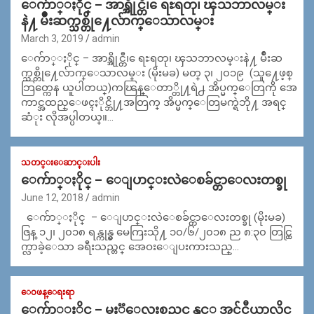
ေက်ာ္ႏိုင္ – အာရ္အိုင္တီ၊ ေရႊရတု၊ ၾသဘာလမ္း
နဲ႔ မ်ဳိးဆက္သစ္တို႔ေလ်ာက္ေသာလမ္း
March 3, 2019
admin
ေက်ာ္ႏိုင္ – အာရ္အိုင္တီ၊ ေရႊရတု၊ ၾသဘာလမ္းနဲ႔ မ်ဳိးဆ
က္သစ္တို႔ေလ်ာက္ေသာလမ္း (မိုးမခ) မတ္ ၃၊ ၂၀၁၉ (သူ႔ေဖ့စ္
ဘြတ္ကေန ယူပါတယ္)ကၽြန္ေတာ္တို႔ရဲ႕ အိပ္မက္ေတြကို အေ
ကာင္အထည္ေဖၚႏိုင္ဘို႔အတြက္ အိပ္မက္ေတြမက္ရဲဘို႔ အရင္
ဆံုး လိုအပ္ပါတယ္။…
သတင္းေဆာင္းပါး
ေက်ာ္ႏိုင္ – ေျပာင္းလဲေစခ်င္တာေလးတစ္ခု
June 12, 2018
admin
ေက်ာ္ႏိုင္ – ေျပာင္းလဲေစခ်င္တာေလးတစ္ခု (မိုးမခ)
ဇြန္ ၁၂၊ ၂၀၁၈ ရန္ကုန္မွ မေကြးသို႔ ၁၀/၆/၂၀၁၈ ည ၈:၃၀ တြင္ထြ
က္လာခဲ့ေသာ ခရီးသည္တင္ အေဝးေျပးကားသည္…
ေ၀ဖန္ေရးရာ
ေက်ာ္ႏိုင္ – မႏၱေလးစည္ပင္ နွင့္ အင္ဂ်င္နီယာလိုင္စ