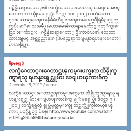
ဂဠဳန္နီဆရာေတာ္၏ လက္ပံေတာင္းေတာင္ အေရး အေပၚ
သေဘာထား မိုုးမခ ရုုပ္သံ၊ ဒီဇင္ဘာ ၁၀၊ ၂၀၁၂ လက္ပံေတာ
င္းေတာင္ေၾကးနီစီမံကိန္းအၾကမးဖက္ၿဖဳိခြဲမွဳႏွင့္ပက္သ
က္ၿပီး မႏၱေလးၿမဳိ႔၊မဟာဓမၼိကာရာမေက်ာင္းတုိက္၊ေ
ငြငါးေက်ာင္း၊ ဂဠဳန္နီဆရာေတာ္ ဦးကာ၀ိယ၏ သေဘာ
ထားအျမင္ အရွင္ပညာနႏၵ (ျပည္ပေရာက္ျမန္မာရဟန္းေတာ္
မ်ားအဖြဲ႔၊…
မိုုးမခရုုပ္သံ
လက္ပံေတာင္းေတာင္အၾကမ္းဖက္မႈက ထိခိုုက္ဒ
ဏ္ရာရသူ ရဟန္းရွင္လူမ်ား ေျပာၾကားခ်က္
December 9, 2012
admin
လက္ပံေတာင္းေတာင္အၾကမ္းဖက္မႈက ထိခိုုက္ဒဏ္ရာရသူ ရ
ဟန္းရွင္လူမ်ား ေျပာၾကားခ်က္ မုုိးမခရုုပ္သံ၊ ဒီဇင္ဘာ ၉ ၊
၂၀၁၂ လက္ခံရရွိတဲ့ ရုုပ္သံမွတ္တမ္းကိုု တင္ဆက္လိုုက္ပါတယ္။ ၾ
ကာျမင့္ခ်ိန္ ၃၇ မိနစ္၊ http://www.youtube.com/watch?
v=0HltgSRbh8M&feature=youtu.be