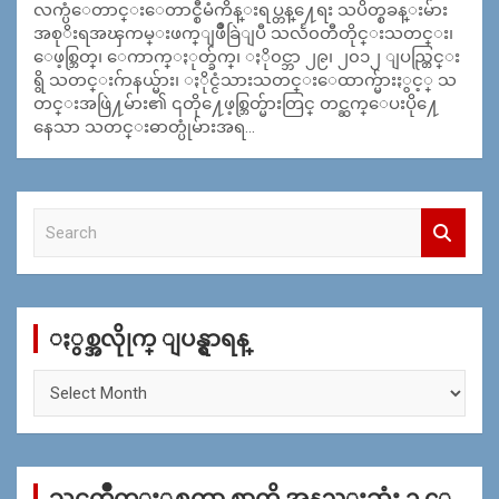
လက္ပံေတာင္းေတာင္စီမံကိန္းရပ္တန္႔ေရး သပိတ္စခန္းမ်ား
အစုိးရအၾကမ္းဖက္ျဖိဳခြဲျပီ သလႅ၀တီတိုင္းသတင္း၊
ေဖ့စ္ဘြတ္၊ ေကာက္ႏုတ္ခ်က္၊ ႏို၀င္ဘာ ၂၉၊ ၂၀၁၂ ျပည္တြင္း
ရွိ သတင္းဂ်ာနယ္မ်ား၊ ႏိုင္ငံသားသတင္းေထာက္မ်ားႏွင့္ သ
တင္းအဖြဲ႔မ်ား၏ ၎တို႔ေဖ့စ္ဘြတ္မ်ားတြင္ တင္ဆက္ေပးပို႔ေ
နေသာ သတင္းဓာတ္ပုံမ်ားအရ…
S
e
a
r
c
ႏွစ္အလိုုက္ ျပန္ရွာရန္
h
ႏွ
စ္
အ
လိုု
က္
သင္ၾကိဳက္ႏွစ္သက္ရာ စာကို အနည္းဆုံး ၁ ေ
ျ