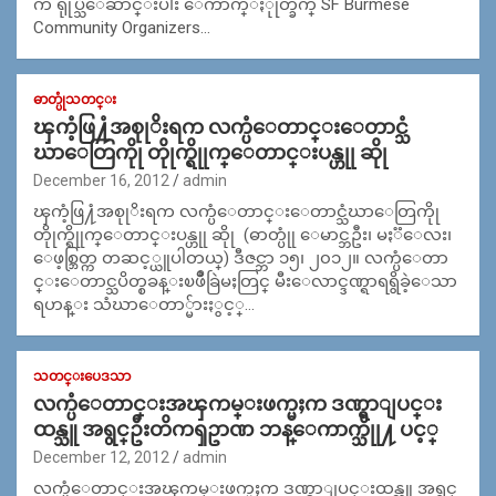
က ရုုပ္သံေဆာင္းပါး ေကာက္ႏုုတ္ခ်က္ SF Burmese
Community Organizers…
ဓာတ္ပုံသတင္း
ၾကံ့ဖြ႔ံအစုုိးရက လက္ပံေတာင္းေတာင္သံ
ဃာေတြကိုု တိုုက္ရိုုက္ေတာင္းပန္ဟုု ဆိုု
December 16, 2012
admin
ၾကံ့ဖြ႔ံအစုုိးရက လက္ပံေတာင္းေတာင္သံဃာေတြကိုု
တိုုက္ရိုုက္ေတာင္းပန္ဟုု ဆိုု (ဓာတ္ပုုံ ေမာင္ဘဦး၊ မႏၱေလး၊
ေဖ့စ္ဘြတ္က တဆင့္ယူပါတယ္) ဒီဇင္ဘာ ၁၅၊ ၂၀၁၂။ လက္ပံေတာ
င္းေတာင္သပိတ္စခန္းၿဖိဳခြဲမႈတြင္ မီးေလာင္ဒဏ္ရာရရွိခဲ့ေသာ
ရဟန္း သံဃာေတာ္မ်ားႏွင့္…
သတင္းပေဒသာ
လက္ပံေတာင္းအၾကမ္းဖက္မႈက ဒဏ္ရာျပင္း
ထန္သူ အရွင္ဦးတိကၡဥာဏ ဘန္ေကာက္သိုု႔ ပင့္
December 12, 2012
admin
လက္ပံေတာင္းအၾကမ္းဖက္မႈက ဒဏ္ရာျပင္းထန္သူ အရွင္