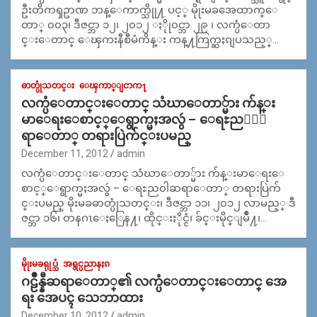
ဦးတိကၡဥာဏ ဘန္ေကာက္သိုု႔ ပင့္ မိုုးမခအေထာက္ေ
တာ္ ၀၀၃၊ ဒီဇင္ဘာ ၁၂၊ ၂၀၁၂ ႏိုု၀င္ဘာ ၂၉ ၊ လက္ပံေတာ
င္းေတာင္ ေၾကးနီစီမံကိန္း ကန္႔ကြက္ဆႏၵျပသည့္…
ဓာတ္ပုံသတင္း
ေၾကာ္ျငာက႑
လက္ပံေတာင္းေတာင္ သံဃာေတာ္မ်ား က်န္း
မာေရးေစာင့္ေရွာက္မႈအလွဴ – ေရႊည၀ါဆ
ရာေတာ္ တရားပြဲက်င္းပမည္
December 11, 2012
admin
လက္ပံေတာင္းေတာင္ သံဃာေတာ္မ်ား က်န္းမာေရးေ
စာင့္ေရွာက္မႈအလွဴ – ေရႊည၀ါဆရာေတာ္ တရားပြဲက်
င္းပမည္ မိုးမခဓာတ္ပုံသတင္း၊ ဒီဇင္ဘာ ၁၁၊ ၂၀၁၂ လာမည့္ ဒီ
ဇင္ဘာ ၁၆၊ တနဂၤေႏြေန႔၊ ထိုင္းႏိုင္ငံ၊ ခ်င္းမိုင္ျမိဳ႔၊…
မိုုးမခရုုပ္သံ
အရွင္ပညာနႏၵ
ဂဠဳန္နီဆရာေတာ္၏ လက္ပံေတာင္းေတာင္ အေ
ရး အေပၚ သေဘာထား
December 10, 2012
admin