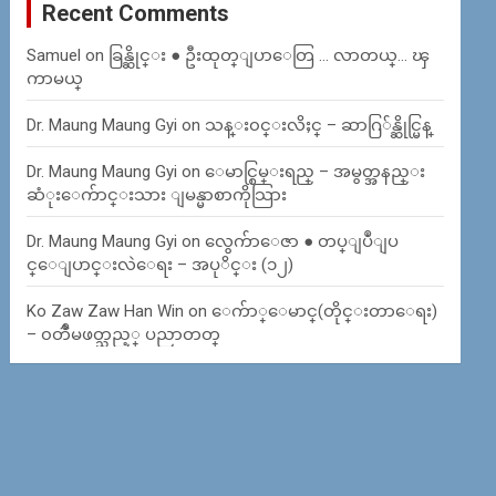
Recent Comments
Samuel
on
ခြန္ဆိုင္း ● ဦးထုတ္ျပာေတြ … လာတယ္… ၾ
ကာမယ္
Dr. Maung Maung Gyi
on
သန္း၀င္းလိႈင္ – ဆာဂြ်န္ဆိုင္မြန္
Dr. Maung Maung Gyi
on
ေမာင္စြမ္းရည္ – အမွတ္အနည္း
ဆံုးေက်ာင္းသား ျမန္မာစာကိုသြား
Dr. Maung Maung Gyi
on
လွေက်ာေဇာ ● တပ္ျပဳျပ
င္ေျပာင္းလဲေရး – အပုိင္း (၁၂)
Ko Zaw Zaw Han Win
on
ေက်ာ္ေမာင္(တိုင္းတာေရး)
– ၀တၳဳမဖတ္သည့္ ပညာတတ္