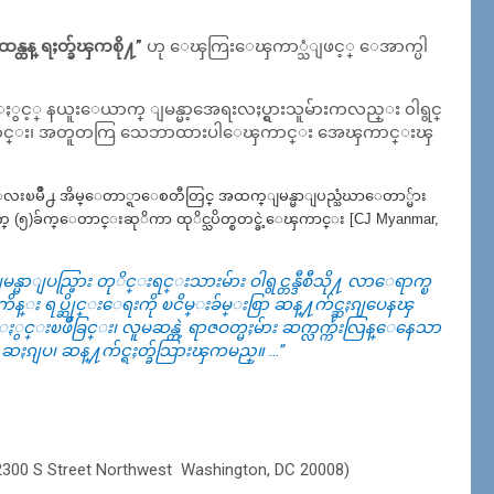
ထန္ ရႈတ္ခ်ၾကစို႔”
ဟု ေၾကြးေၾကာ္သံျဖင့္ ေအာက္ပါ
း ႏွင့္ နယူးေယာက္ ျမန္မာ့အေရးလႈပ္ရွားသူမ်ားကလည္း ၀ါရွင္
 ေထာက္ခံေၾကာင္း၊ အတူတကြ သေဘာထားပါေၾကာင္း အေၾကာင္းၾ
ၲေလးၿမိဳ႕ အိမ္ေတာ္ရာေစတီတြင္ အထက္ျမန္မာျပည္သံဃာေတာ္မ်ား
က္ (၅)ခ်က္ေတာင္းဆုိကာ ထုိင္သပိတ္စတင္ခဲ့ေၾကာင္း [CJ Myanmar,
မာျပည္ဖြား တုိင္းရင္းသားမ်ား ဝါရွင္တန္ဒီစီသို႔ လာေရာက္ၿ
န္း ရပ္ဆိုင္းေရးကို ၿငိမ္းခ်မ္းစြာ ဆန္႔က်င္ဆႏၵျပေနၾ
္းၿဖိဳခြင္း၊ လူမဆန္တဲ့ ရာဇဝတ္မႈမ်ား ဆက္လက္က်ဴးလြန္ေနေသာ
ြာ ဆႏၵျပ၊ ဆန္႔က်င္ရႈတ္ခ်သြားၾကမည္။ …”
0 S Street Northwest Washington, DC 20008)