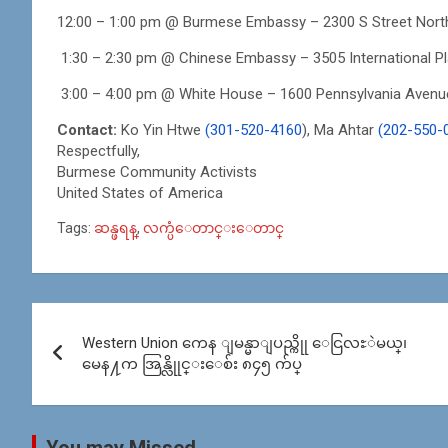
12:00 – 1:00 pm @ Burmese Embassy – 2300 S Street Nor
1:30 – 2:30 pm @ Chinese Embassy – 3505 International Pla
3:00 – 4:00 pm @ White House – 1600 Pennsylvania Aven
Contact:
Ko Yin Htwe
(301-520-4160
), Ma Ahtar
(202-550-
Respectfully,
Burmese Community Activists
United States of America
Tags:
ဆန္ဖရန္
,
လက္ပံေတာင္းေတာင္
Post
Western Union ကေန ျမန္မာျပည္ကိုု ေငြလႊဲမယ္၊
navigation
မေန႔က အြန္လိုုင္းေစ်း ၈၄၅ က်ပ္