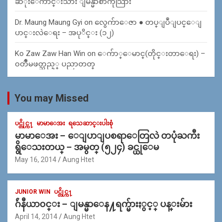
ဆံုးေက်ာင္းသား ျမန္မာစာကိုသြား
Dr. Maung Maung Gyi
on
လွေက်ာေဇာ ● တပ္ျပဳျပင္ေျ
ပာင္းလဲေရး – အပုိင္း (၁၂)
Ko Zaw Zaw Han Win
on
ေက်ာ္ေမာင္(တိုင္းတာေရး) –
၀တၳဳမဖတ္သည့္ ပညာတတ္
You may Missed
ပင္တိုင္က႑
မာမာေအး
ရသေဆာင္းပါးစုံ
မာမာေအး – ေျပာျပစရာေတြလဲ တပုံႀကီး
ရွိေသးတယ္ – အမွတ္ (၅၂၄) ခင္ယုေမ
May 16, 2014
Aung Htet
JUNIOR WIN
ပင္တိုင္က႑
ဂ်ဴနီယာ၀င္း – ျမန္မာေန႔ရက္မ်ားႏွင့္ ပန္းမ်ား
April 14, 2014
Aung Htet