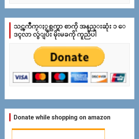
အ
လိုု
က္
သင္ၾကိဳက္ႏွစ္သက္ရာ စာကို အနည္းဆုံး ၁ ေ
ျ
ပ
ဒၚလာ လွဴျပီး မိုးမခကို ကူညီပါ
န္
ရွာ
ရန္
Donate while shopping on amazon