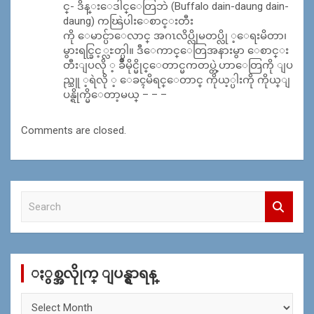
င္- ဒိန္းေဒါင္ေတြဘဲ (Buffalo dain-daung dain-
daung) ကၽြဲပါးေစာင္းတီး
ကို ေမာင္ပ်ာေလာင္ အဂၤလိပ္လိုမတပ္လို ့ေရးမိတာ၊
မွားရင္ခြင့္လႊတ္ပါ။ ဒီေကာင္ေတြအနားမွာ ေစာင္း
တီးျပလို ့ ခ်ိဳမိုင္မိုင္ေတာင္မကတပ္တဲ့ဟာေတြကို ျပ
ည္သူ ့ရဲလို ့ ေခၚမိရင္ေတာင္ ကိုယ့္ပါးကို ကိုယ္ျ
ပန္ရိုက္မိေတာ့မယ္ – – –
Comments are closed.
S
e
a
r
c
ႏွစ္အလိုုက္ ျပန္ရွာရန္
h
ႏွ
စ္