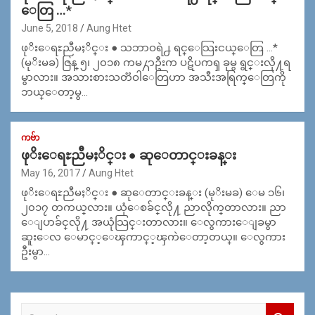
ေတြ …*
June 5, 2018
Aung Htet
ဖုိးေရႊညီမႈိင္း ● သဘာဝရဲ႕ ရင္​​ေသြးငယ္​​ေတြ …*
(မုိးမခ) ဇြန္ ၅၊ ၂၀၁၈ ကမ႓ာဦးက ပဋိပကၡ ခုမွ ရွင္​းလို႔ရ
မွာလား။ အသားစားသတၱဝါ​ေတြဟာ အသီးအရြက္​​ေတြကို
ဘယ္​​ေတာ့မွ…
ကဗ်ာ
ဖုိးေရႊညီမႈိင္း ● ဆု​ေတာင္​းခန္​း
May 16, 2017
Aung Htet
ဖုိးေရႊညီမႈိင္း ● ဆု​ေတာင္​းခန္​း (မုိးမခ) ေမ ၁၆၊
၂၀၁၇ တကယ္​လား။ ယုံ​ေစခ်င္​လို႔ ညာ​လိုက္​​တာလား။ ညာ​
ေျပာခ်င္​လို႔ အယုံသြင္​းတာလား။ ေလွကား​ေျခမွာ
ဆူး​ေလ ​ေမာင္​့​ေၾကာင္​့ၾကဲ​ေတာ့တယ္​။ ​ေလွကား
ဦးမွာ…
S