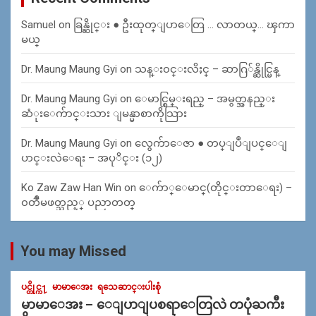
Samuel
on
ခြန္ဆိုင္း ● ဦးထုတ္ျပာေတြ … လာတယ္… ၾကာ
မယ္
Dr. Maung Maung Gyi
on
သန္း၀င္းလိႈင္ – ဆာဂြ်န္ဆိုင္မြန္
Dr. Maung Maung Gyi
on
ေမာင္စြမ္းရည္ – အမွတ္အနည္း
ဆံုးေက်ာင္းသား ျမန္မာစာကိုသြား
Dr. Maung Maung Gyi
on
လွေက်ာေဇာ ● တပ္ျပဳျပင္ေျ
ပာင္းလဲေရး – အပုိင္း (၁၂)
Ko Zaw Zaw Han Win
on
ေက်ာ္ေမာင္(တိုင္းတာေရး) –
၀တၳဳမဖတ္သည့္ ပညာတတ္
You may Missed
ပင္တိုင္က႑
မာမာေအး
ရသေဆာင္းပါးစုံ
မာမာေအး – ေျပာျပစရာေတြလဲ တပုံႀကီး