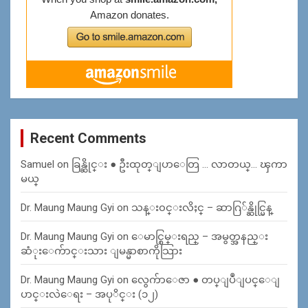
Recent Comments
Samuel
on
ခြန္ဆိုင္း ● ဦးထုတ္ျပာေတြ … လာတယ္… ၾကာ
မယ္
Dr. Maung Maung Gyi
on
သန္း၀င္းလိႈင္ – ဆာဂြ်န္ဆိုင္မြန္
Dr. Maung Maung Gyi
on
ေမာင္စြမ္းရည္ – အမွတ္အနည္း
ဆံုးေက်ာင္းသား ျမန္မာစာကိုသြား
Dr. Maung Maung Gyi
on
လွေက်ာေဇာ ● တပ္ျပဳျပင္ေျ
ပာင္းလဲေရး – အပုိင္း (၁၂)