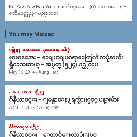
Ko Zaw Zaw Han Win
on
ေက်ာ္ေမာင္(တိုင္းတာေရး) –
၀တၳဳမဖတ္သည့္ ပညာတတ္
You may Missed
ပင္တိုင္က႑
မာမာေအး
ရသေဆာင္းပါးစုံ
မာမာေအး – ေျပာျပစရာေတြလဲ တပုံႀကီး
ရွိေသးတယ္ – အမွတ္ (၅၂၄) ခင္ယုေမ
May 16, 2014
Aung Htet
JUNIOR WIN
ပင္တိုင္က႑
ဂ်ဴနီယာ၀င္း – ျမန္မာေန႔ရက္မ်ားႏွင့္ ပန္းမ်ား
April 14, 2014
Aung Htet
ဂ်ဳနီယာ၀င္း
ပင္တိုင္က႑
ဂ်ဴနီယာ၀င္း – ေအာင္ခ်မ္းသာပုုံျပင္