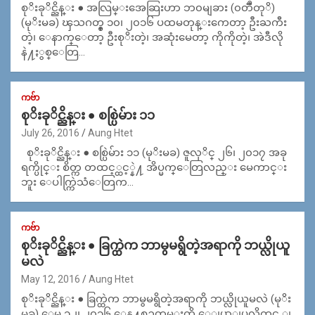
စုိးခုိင္ညိန္း ● အလြမ္းအေဆြးဟာ ဘ၀မျခား (၀တၱဳတုိ)
(မုိးမခ) ၾသဂတ္စ္ ၁၀၊ ၂၀၁၆ ပထမတုန္းကေတာ့ ဦးႀကီး
တဲ့၊ ေနာက္ေတာ့ ဦးစုိးတဲ့၊ အဆုံးမေတာ့ ကိုကိုတဲ့၊ အဲဒီလို
နဲ႔ႏွစ္ေတြ…
ကဗ်ာ
စုိးခုိင္ညိန္း ● စစ္ပြဲမ်ား ၁၁
July 26, 2016
Aung Htet
စုိးခုိင္ညိန္း ● စစ္ပြဲမ်ား ၁၁ (မုိးမခ) ဇူလုိင္ ၂၆၊ ၂၀၁၇ အခု
ရက္ပိုင္း စိတ္က တထင့္ထင့္နဲ႔ အိပ္မက္ေတြလည္း မေကာင္း
ဘူး ေပါက္ကြဲသံေတြက…
ကဗ်ာ
စုိးခုိင္ညိန္း ● ခြက္ထဲက ဘာမွမရွိတဲ့အရာကို ဘယ္လိုယူ
မလဲ
May 12, 2016
Aung Htet
စုိးခုိင္ညိန္း ● ခြက္ထဲက ဘာမွမရွိတဲ့အရာကို ဘယ္လိုယူမလဲ (မုိး
မခ) ေမ ၁၂၊ ၂၀၁၆ ေန႔စဥ္မွတ္တမ္းကို ေျပာျပလိုက္ရင္ ျ