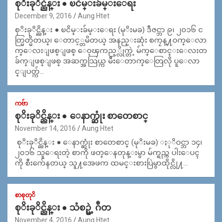
စုိးခုိင္ညိန္း ● ၿငိမ္းခ်မ္းေရး
December 9, 2016
Aung Htet
စုိးခုိင္ညိန္း ● ၿငိမ္းခ်မ္းေရး (မုိးမခ) ဒီဇင္ဘာ ၉၊ ၂၀၁၆ င
တ္မြတ္မိတယ္၊ ေတာင့္တမိတယ္ အနည္းဆုံး စကၠန္႔ဝက္ေလာ
က္ေလးျဖစ္ျဖစ္ ေဝ့ၾကည့္လိုက္တဲ့ မ်က္ေစာင္းေလးတ
ခ်က္ျဖစ္ျဖစ္ အဆက္အသြယ္က မီးေတာက္ေတြလို ပူေလာ
င္ျပတ္က်…
ကဗ်ာ
စုိးခုိင္ညိန္း ● ေနာက္ဆုံး စာတေစာင္
November 14, 2016
Aung Htet
စုိးခုိင္ညိန္း ● ေနာက္ဆုံး စာတေစာင္ (မုိးမခ) ႏုိဝင္ဘာ ၁၄၊
၂၀၁၆ သူေရးတဲ့ စာကို ဖတ္ေနတုန္းမွာ မ်က္ရည္က ပါးေပၚ
ကို စီးက်ေနတယ္ သူ႔အေဖက ထမင္းစားပြဲမွာထိုင္လို႔…
စာစုတုိ
စုိးခုိင္ညိန္း ● သံစဥ္မဲ့ ဂီတ
November 4, 2016
Aung Htet