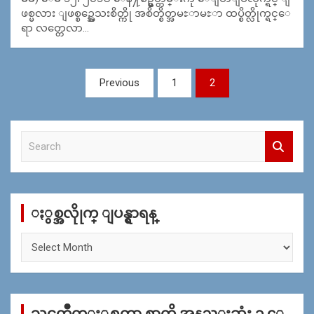
ဖစ္မလား ျဖစ္စဥ္အေသးစိတ္ကို အစိတ္စိတ္အမႊာမႊာ ထပ္စိတ္လိုက္ရင္ေ
ရာ လတ္တေလာ…
Posts
Previous
1
2
navigation
S
e
a
r
c
ႏွစ္အလိုုက္ ျပန္ရွာရန္
h
ႏွ
စ္
အ
လိုု
က္
သင္ၾကိဳက္ႏွစ္သက္ရာ စာကို အနည္းဆုံး ၁ ေ
ျ