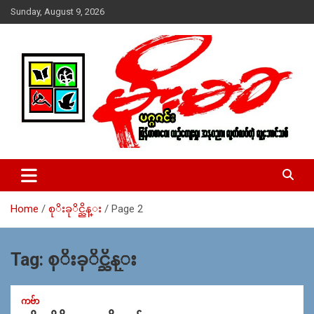
Skip
Sunday, August 9, 2026
to
content
USA – editors @ moemaka.net ((510) 854-6501)။ ရန္ကုန္ ဆက္သြ
MoeMaKa Burmese News &
ယ္ေရး – အမွတ္ ၂၅၄၊ ပထပ္၊ လမ္း ၄၀၊ ေက်ာက္တံတား၊ ရန္ကုန္။
Media
(ဖုုံး – ၀၉ ၂၅၂ ၂၄၉ ၀၉၄ ၊ ၀၉ ၄၂၁ ၇၄၃ ၇၅၃ ၊ ၀၉ ၅၀၄ ၁၀ ၅၈) ျ
ဖန္႔ခ်ိေရး – ဆိပ္ကမ္းသာစာေပ – အမွတ္ ၁၃ / ၃၈ လမ္း။ ပလာ
Home
စုိးခုိင္ညိန္း
Page 2
ဇာေစ်းသစ္ ။ ၀၉ ၇၈၆၈၃၇ ၃၀၅ / ၀၉ ၉၆၃၆၉၉၈၃၄
Tag:
စုိးခုိင္ညိန္း
ကဗ်ာ