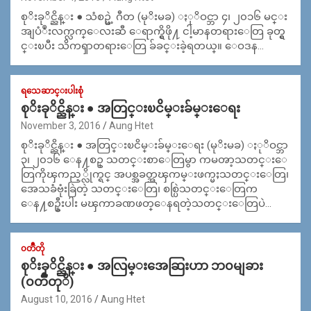
စုိးခုိင္ညိန္း ● သံစဥ္မဲ့ ဂီတ (မုိးမခ) ႏုိဝင္ဘာ ၄၊ ၂၀၁၆ မင္း
အျပံဳးလက္လက္ေလးဆီ ေရာက္ရွိဖို႔ ငါ့မာနတရားေတြ ခုတ္ရွ
င္းၿပီး သိကၡာတရားေတြ ခ်ခင္းခဲ့ရတယ္။ ေဝဒန…
ရသေဆာင္းပါးစုံ
စုိးခုိင္ညိန္း ● အတြင္းၿငိမ္းခ်မ္းေရး
November 3, 2016
Aung Htet
စုိးခုိင္ညိန္း ● အတြင္းၿငိမ္းခ်မ္းေရး (မုိးမခ) ႏုိဝင္ဘာ
၃၊ ၂၀၁၆ ေန႔စဥ္ သတင္းစာေတြမွာ ကမၻာ့သတင္းေ
တြကိုၾကည့္လိုက္ရင္ အပစ္အခတ္အၾကမ္းဖက္မႈသတင္းေတြ၊
အေသခံဗုံးခြဲတဲ့ သတင္းေတြ၊ စစ္ပြဲသတင္းေတြက
ေန႔စဥ္နီးပါး မၾကာခဏဖတ္ေနရတဲ့သတင္းေတြပဲ…
၀တၳဳတို
စုိးခုိင္ညိန္း ● အလြမ္းအေဆြးဟာ ဘ၀မျခား
(၀တၱဳတုိ)
August 10, 2016
Aung Htet