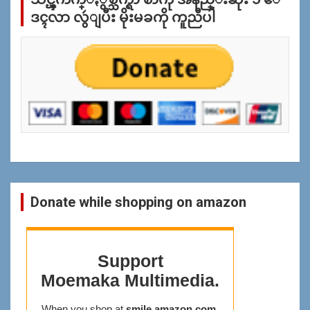
ပ
ဒၚလာ လွဴျပီး မိုးမခကို ကူညီပါ
န္
ရွာ
ရန္
Donate while shopping on amazon