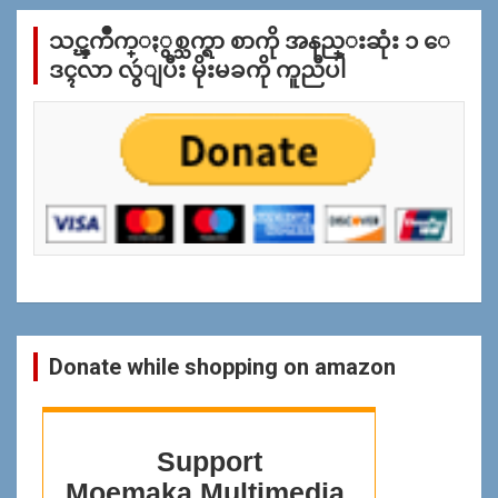
က္
သင္ၾကိဳက္ႏွစ္သက္ရာ စာကို အနည္းဆုံး ၁ ေ
ျ
ပ
ဒၚလာ လွဴျပီး မိုးမခကို ကူညီပါ
န္
ရွာ
ရန္
Donate while shopping on amazon