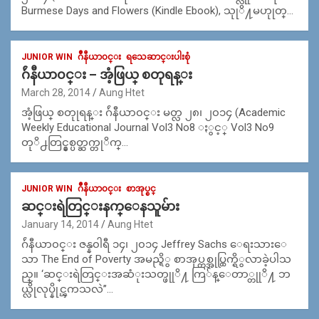
Burmese Days and Flowers (Kindle Ebook), သုုိ႔မဟုုတ္…
JUNIOR WIN
ဂ်ဳနီယာ၀င္း
ရသေဆာင္းပါးစုံ
ဂ်ဴနီယာ၀င္း – အံ့ဖြယ္ စတုရန္း
March 28, 2014
Aung Htet
အံ့ဖြယ္ စတုုရန္း ဂ်ဴနီယာ၀င္း မတ္လ ၂၈၊ ၂၀၁၄ (Academic
Weekly Educational Journal Vol3 No8 ႏွင့္ Vol3 No9
တုိ႕တြင္နွစ္ပတ္ဆက္တုိက္…
JUNIOR WIN
ဂ်ဳနီယာ၀င္း
စာအုပ္စင္
ဆင္းရဲတြင္းနက္ေနသူမ်ား
January 14, 2014
Aung Htet
ဂ်ဴနီယာ၀င္း ဇန္န၀ါရီ ၁၄၊ ၂၀၁၄ Jeffrey Sachs ေရးသားေ
သာ The End of Poverty အမည္ရိွ စာအုပ္တစ္အုပ္ထြက္ရိွလာခဲ့ပါသ
ည္။ ‘ဆင္းရဲတြင္းအဆံုးသတ္ဖုုိ႔ ကြ်န္ေတာ္တုုိ႔ ဘ
ယ္လိုလုပ္နိုင္ၾကသလဲ’’…