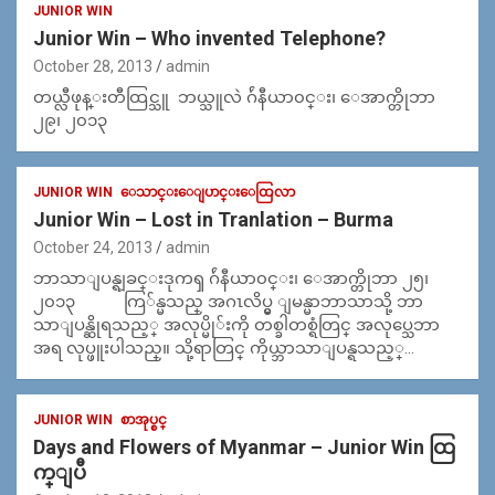
JUNIOR WIN
Junior Win – Who invented Telephone?
October 28, 2013
admin
တယ္လီဖုန္းတီထြင္သူ ဘယ္သူလဲ ဂ်ဴနီယာ၀င္း၊ ေအာက္တိုဘာ
၂၉၊ ၂၀၁၃
JUNIOR WIN
ေသာင္းေျပာင္းေထြလာ
Junior Win – Lost in Tranlation – Burma
October 24, 2013
admin
ဘာသာျပန္ရျခင္းဒုကၡ ဂ်ဴနီယာ၀င္း၊ ေအာက္တိုဘာ ၂၅၊
၂၀၁၃ ကြ်န္မသည္ အဂၤလိပ္မွ ျမန္မာဘာသာသို့ ဘာ
သာျပန္ဆိုရသည့္ အလုပ္မို်းကို တစ္ခါတစ္ရံတြင္ အလုပ္သေဘာ
အရ လုပ္ဖူးပါသည္။ သို့ရာတြင္ ကိုယ္ဘာသာျပန္ရသည့္…
JUNIOR WIN
စာအုပ္စင္
Days and Flowers of Myanmar – Junior Win ထြ
က္ျပီ