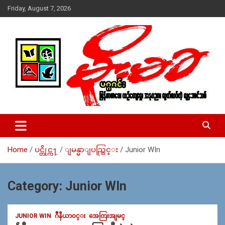
Skip
Friday, August 7, 2026
to
content
USA – editors @ moemaka.net ((510) 854-6501)။ ရန္ကုန္ ဆက္သြ
MoeMaKa Burmese News &
ယ္ေရး – အမွတ္ ၂၅၄၊ ပထပ္၊ လမ္း ၄၀၊ ေက်ာက္တံတား၊ ရန္ကုန္။
Media
(ဖုုံး – ၀၉ ၂၅၂ ၂၄၉ ၀၉၄ ၊ ၀၉ ၄၂၁ ၇၄၃ ၇၅၃ ၊ ၀၉ ၅၀၄ ၁၀ ၅၈) ျ
ဖန္႔ခ်ိေရး – ဆိပ္ကမ္းသာစာေပ – အမွတ္ ၁၃ / ၃၈ လမ္း။ ပလာ
Home
ပင္တိုင္က႑
ျမန္မာျပည္တြင္း
Junior WIn
ဇာေစ်းသစ္ ။ ၀၉ ၇၈၆၈၃၇ ၃၀၅ / ၀၉ ၉၆၃၆၉၉၈၃၄
Category:
Junior WIn
JUNIOR WIN
ဂ်ဳနီယာ၀င္း
အေတြးအျမင္