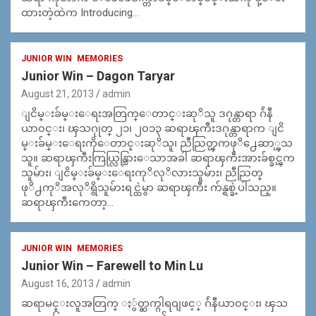
ထားတဲ့ထဲက Introducing…
JUNIOR WIN
MEMORIES
Junior Win – Dagon Taryar
August 21, 2013
admin
ျငိမ္းခ်မ္းေရးအတြက္ေတာင္းဆုိသူ ဒဂုန္တာရာ ဂ်ဴနီ
ယာ၀င္း၊ ၾသဂုုတ္ ၂၁၊ ၂၀၁၃ ဆရာၾကီးဒဂုန္တာရာက ျငိ
မ္းခ်မ္းေရးကိုေတာင္းဆုိသူ၊ ညီညြတ္ၾကဖုိ႕ေဆာ္ၾသ
သူ။ ဆရာၾကီးကြယ္လြန္သြားေသာအခါ ဆရာၾကီးအားခ်စ္ခင္ၾက
သူမ်ား၊ ျငိမ္းခ်မ္းေရးကုိလုိလားသူမ်ား၊ ညီညြတ္
ဖုိ႕ကုိအလုိရွိသူမ်ားရင္ထဲမွာ ဆရာၾကီး က်န္ရစ္ခဲ့ပါသည္။
ဆရာၾကီးကေတာ့…
JUNIOR WIN
MEMORIES
Junior Win – Farewell to Min Lu
August 16, 2013
admin
ဆရာမင္းလူအတြက္ ႏွဴတ္ဆက္ဂါရ၀ျဖင့္ ဂ်ဴနီယာ၀င္း၊ ၾသ