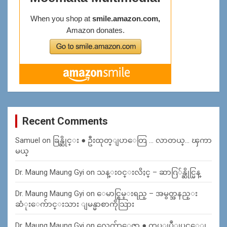
Recent Comments
Samuel
on
ခြန္ဆိုင္း ● ဦးထုတ္ျပာေတြ … လာတယ္… ၾကာ
မယ္
Dr. Maung Maung Gyi
on
သန္း၀င္းလိႈင္ – ဆာဂြ်န္ဆိုင္မြန္
Dr. Maung Maung Gyi
on
ေမာင္စြမ္းရည္ – အမွတ္အနည္း
ဆံုးေက်ာင္းသား ျမန္မာစာကိုသြား
Dr. Maung Maung Gyi
on
လွေက်ာေဇာ ● တပ္ျပဳျပင္ေျ