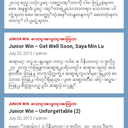
၂၀၁၃ စည္းလုံးျခင္းအင္အားဆုိတာကို ငါေတြ႕ခဲ့ရတာ
၈၈။ အနစ္နာခံျခင္းဆုိတာရဲ႕သေဘာတရား သေဘာေပါ
က္ခဲ့ရတာ ၈၈။ အသက္ဆုိတဲ့အဖုိးတန္ရတနာကုိ စေတး၀ံ့ၾက
တာကုိ ငါျမင္ခဲ့ရတာ…
JUNIOR WIN
ေသာင္းေျပာင္းေထြလာ
Junior Win – Get Well Soon, Saya Min Lu
July 22, 2013
admin
ဆရာမင္းလူ ေနျပန္ေကာင္းပါေစ ဂ်ဴနီယာ၀င္း၊ ဇူလိုင္
၂၃၊ ၂၀၁၃ ကၽြန္မကဆရာ့ရဲ႕ပရိသတ္ပါ.။ ဆရာေရးတဲ့ အခ်
စ္၀တၱဳေတြနဲ႔ တကၠသိုလ္တက္ခဲ့။ ဆရာ့ရဲ့လွပသိမ္ေမြ႕တဲ့ စာ
သားေတြနဲ႕ က်ဴတုိရီရယ္ေျဖ။ ဆရာ့၀တၱဳေခါင္းစဥ္ေ
တြနဲ႕ စိတ္ကူးယဥ္ျပီး ဆရာ့ပုံသ႑န္ကုိ…
JUNIOR WIN
ေသာင္းေျပာင္းေထြလာ
Junior Win – Unforgettable (2)
July 20, 2013
admin
မေမ့ႏုိင္စရာမ်ား (၂) ဂ်ဴနီယာ၀င္း၊ ဇူလိုုင္ ၂၀၊ ၂၀၁၃ ဒီကေ