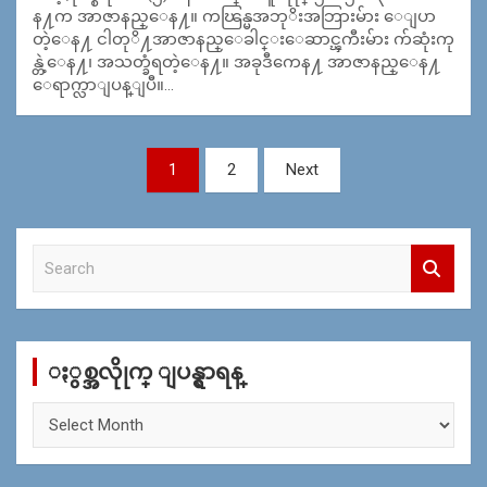
န႔က အာဇာနည္ေန႔။ ကၽြန္မအဘုိးအဘြားမ်ား ေျပာ
တဲ့ေန႔ ငါတုိ႔အာဇာနည္ေခါင္းေဆာင္ၾကီးမ်ား က်ဆုံးကု
န္တဲ့ေန႔၊ အသတ္ခံရတဲ့ေန႔။ အခုဒီကေန႔ အာဇာနည္ေန႔
ေရာက္လာျပန္ျပီ။…
Posts
1
2
Next
navigation
S
e
a
r
c
ႏွစ္အလိုုက္ ျပန္ရွာရန္
h
ႏွ
စ္
အ
လိုု