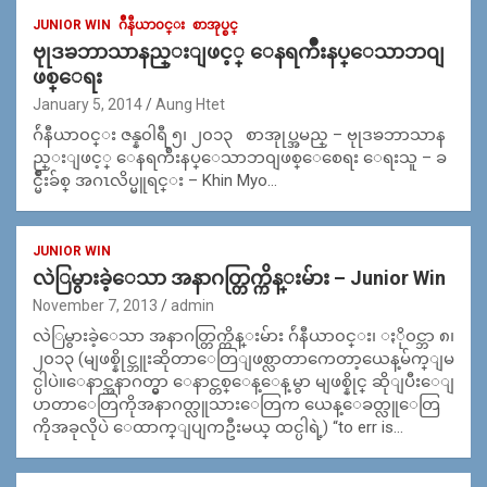
JUNIOR WIN
ဂ်ဳနီယာ၀င္း
စာအုပ္စင္
ဗုုဒၶဘာသာနည္းျဖင့္ ေနရက်ဳိးနပ္ေသာဘ၀ျ
ဖစ္ေရး
January 5, 2014
Aung Htet
ဂ်ဴနီယာ၀င္း ဇန္န၀ါရီ ၅၊ ၂၀၁၃ စာအုုပ္အမည္ – ဗုုဒၶဘာသာန
ည္းျဖင့္ ေနရက်ဴိးနပ္ေသာဘ၀ျဖစ္ေစေရး ေရးသူ – ခ
င္မ်ဳိးခ်စ္ အဂၤလိပ္မူရင္း – Khin Myo…
JUNIOR WIN
လဲြမွားခဲ့ေသာ အနာဂတ္တြက္ကိန္းမ်ား – Junior Win
November 7, 2013
admin
လဲြမွားခဲ့ေသာ အနာဂတ္တြက္ကိန္းမ်ား ဂ်ဴနီယာ၀င္း၊ ႏို၀င္ဘာ ၈၊
၂၀၁၃ (မျဖစ္နိုင္ဘူးဆိုတာေတြျဖစ္လာတာကေတာ့ယေန့မ်က္ျမ
င္ပါပဲ။ေနာင္အနာဂတ္မွာ ေနာင္တစ္ေန့ေန့မွာ မျဖစ္နိုင္ ဆိုျပီးေျ
ပာတာေတြကိုအနာဂတ္လူသားေတြက ယေန့ေခတ္လူေတြ
ကိုအခုလိုပဲ ေထာက္ျပျကဦးမယ္ ထင္ပါရဲ့) “to err is…