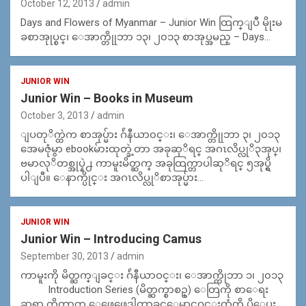
October 12, 2013
admin
Days and Flowers of Myanmar – Junior Win ထြက္ျပီ မိုုးမ
ခစာအုုပ္စင္၊ ေအာက္တိုုဘာ ၁၃၊ ၂၀၁၃ စာအုပ္အမည္ – Days…
JUNIOR WIN
Junior Win – Books in Museum
October 3, 2013
admin
ျပတုိက္ထဲက စာအုပ္မ်ား ဂ်ဴနီယာ၀င္း၊ ေအာက္တိုုဘာ ၃၊ ၂၀၁၃
အေမဇုံမွာ ebookမ်ားထုတ္ခဲ့တာ အခုဆုိရင္ အဂၤလိပ္လုိ၃အုပ္၊
ဗမာလုိတစ္အုပ္နဲ႕ ကာမူးမိတ္ဆက္ အခုထြက္တာပါဆုိရင္ ၅အုပ္ရွိ
ပါျပီ။ ေနာက္ပိုင္း အဂၤလိပ္လုိစာအုပ္မ်ား…
JUNIOR WIN
Junior Win – Introducing Camus
September 30, 2013
admin
ကာမူးကို မိတ္ဆက္ျခင္း ဂ်ဴနီယာဝင္း၊ ေအာက္တိုဘာ ၁၊ ၂၀၁၃
Introduction Series (မိတ္ဆက္စာစဥ္) ေတြကို စာေရး
ဆရာ ကိုတာက ေဖေဖေဒါက္တာခင္ေမာင္ဝင္းထံကို ပို့ေပး