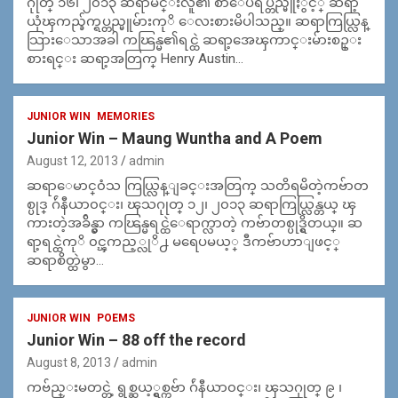
ဂုုတ္ ၁၆၊ ၂၀၁၃ ဆရာမင္းလူ၏ စာေပရပ္တည္မူႏွင့္ ဆရာ့
ယုံၾကည္ခ်က္ရပ္တည္မူမ်ားကုိ ေလးစားမိပါသည္။ ဆရာကြယ္လြန္
သြားေသာအခါ ကၽြန္မ၏ရင္ထဲ ဆရာ့အေၾကာင္းမ်ားစဥ္း
စားရင္း ဆရာ့အတြက္ Henry Austin…
JUNIOR WIN
MEMORIES
Junior Win – Maung Wuntha and A Poem
August 12, 2013
admin
ဆရာေမာင္၀ံသ ကြယ္လြန္ျခင္းအတြက္ သတိရမိတဲ့ကဗ်ာတ
စ္ပုဒ္ ဂ်ဴနီယာ၀င္း၊ ၾသဂုုတ္ ၁၂၊ ၂၀၁၃ ဆရာကြယ္လြန္တယ္ ၾ
ကားတဲ့အခ်ိန္မွာ ကၽြန္မရင္ထဲေရာက္လာတဲ့ ကဗ်ာတစ္ပုဒ္ရွိတယ္။ ဆ
ရာ့ရင္ထဲကုိ ၀င္ၾကည့္လုိ႕ မရေပမယ့္ ဒီကဗ်ာဟာျဖင့္
ဆရာစိတ္ထဲမွာ…
JUNIOR WIN
POEMS
Junior Win – 88 off the record
August 8, 2013
admin
ကဗ်ည္းမတင္တဲ့ ရွစ္ဆယ့္ရွစ္ကဗ်ာ ဂ်ဴနီယာ၀င္း၊ ၾသဂုုတ္ ၉ ၊