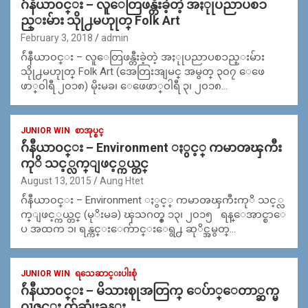
ဂ်ဴနီယာ၀င္း – လူေတြဖန္တီးခဲ့တဲ့ အႏုုပညာပစၥ
ည္းမ်ား သိုု႕မဟုုတ္ Folk Art
February 3, 2018
admin
ဂ်ဴနီယာ၀င္း – လူေတြဖန္တီးခဲ့တဲ့ အႏုုပညာပစၥည္းမ်ား
သိုု႕မဟုုတ္ Folk Art (အေတြးအျမင္ အမွတ္ ၃၀၇ ေဖေ
ဖာ္၀ါရီ ၂၀၁၈) မိုးမခ၊ ေဖေဖာ္၀ါရီ ၃၊ ၂၀၁၈…
JUNIOR WIN
စာအုပ္စင္
ဂ်ဴနီယာ၀င္း – Environment ႏွင့္ ကမာၻၾကီး
ကုိ သင့္လက္ျဖင့္ကယ္တင္
August 13, 2015
Aung Htet
ဂ်ဴနီယာ၀င္း – Environment ႏွင့္ ကမာၻၾကီးကုိ သင့္လ
က္ျဖင့္ကယ္တင္ (မုိးမခ) ၾသဂတ္စ္ ၁၃၊ ၂၀၁၅ ရန္ေအာင္စာေ
ပ အထက ၁၊ ရန္ကင္းေက်ာင္းေရွ႕ ဆုိင္အမွတ္…
JUNIOR WIN
ရသေဆာင္းပါးစုံ
ဂ်ဴနီယာ၀င္း – မိသားစုုအတြက္ ေပ်ာ္ေတာ္ဆက္မ
ဂၢဇင္း က်ဆုုံးခန္း