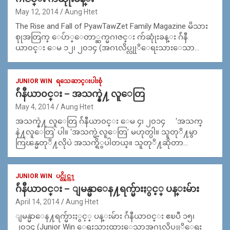
May 12, 2014
Aung Htet
The Rise and Fall of PyawTawZet Family Magazine မိသား
စုုအတြက္ ေပ်ာ္ေတာ္ဆက္မဂၢဇင္း က်ဆုုံးခန္း ဂ်ဴနီ
ယာ၀င္း ေမ ၁၂၊ ၂၀၁၄ (အဂၤလိပ္လုုိေရးသားေသာ…
JUNIOR WIN
ရသေဆာင္းပါးစုံ
ဂ်ဴနီယာ၀င္း – အသက္နဲ႔ လူေတြ
May 4, 2014
Aung Htet
အသက္နဲ႔ လူေတြ ဂ်ဴနီယာ၀င္း ေမ ၄၊ ၂၀၁၄ ‘အသက္
နဲ႔လူေတြ’ ပါ။ ‘အသက္မဲ့လူေတြ’ မဟုတ္ပါ။ သူတုိ႔မွာ
ကြၽန္မတုိ႔လိုပဲ အသက္ရိွပါတယ္။ သူတုိ႔ဆိုတာ…
JUNIOR WIN
ပင္တိုင္က႑
ဂ်ဴနီယာ၀င္း – ျမန္မာေန႔ရက္မ်ားႏွင့္ ပန္းမ်ား
April 14, 2014
Aung Htet
ျမန္မာေန႔ရက္မ်ားႏွင့္ ပန္းမ်ား ဂ်ဴနီယာ၀င္း ဧၿပီ ၁၅၊
၂၀၁၄ (Junior Win ေရးသားထားေသာအဂၤလိပ္လုုိေရး