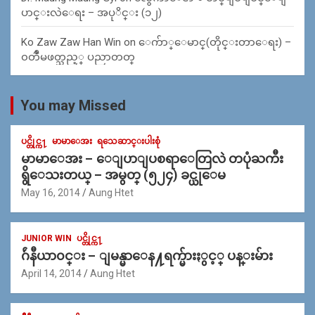
ပာင္းလဲေရး – အပုိင္း (၁၂)
Ko Zaw Zaw Han Win
on
ေက်ာ္ေမာင္(တိုင္းတာေရး) –
၀တၳဳမဖတ္သည့္ ပညာတတ္
You may Missed
ပင္တိုင္က႑
မာမာေအး
ရသေဆာင္းပါးစုံ
မာမာေအး – ေျပာျပစရာေတြလဲ တပုံႀကီး
ရွိေသးတယ္ – အမွတ္ (၅၂၄) ခင္ယုေမ
May 16, 2014
Aung Htet
JUNIOR WIN
ပင္တိုင္က႑
ဂ်ဴနီယာ၀င္း – ျမန္မာေန႔ရက္မ်ားႏွင့္ ပန္းမ်ား
April 14, 2014
Aung Htet