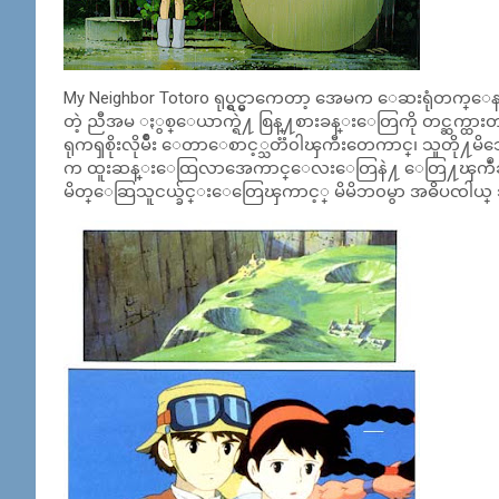
My Neighbor Totoro ရုပ္ရွင္မွာကေတာ့ အေမက ေဆးရုံတက္ေန
တဲ့ ညီအမ ႏွစ္ေယာက္ရဲ႔ စြန္႔စားခန္းေတြကို တင္ဆက္ထ
ရုကၡစိုးလိုမ်ဳိး ေတာေစာင့္သတၱ၀ါၾကီးတေကာင္၊ သူတို႔မိဘေ
က ထူးဆန္းေထြလာအေကာင္ေလးေတြနဲ႔ ေတြ႔ၾကဳံဆုံေ
မိတ္ေဆြသူငယ္ခ်င္းေတြေၾကာင့္ မိမိဘ၀မွာ အဓိပၸါယ္ ဘယ္