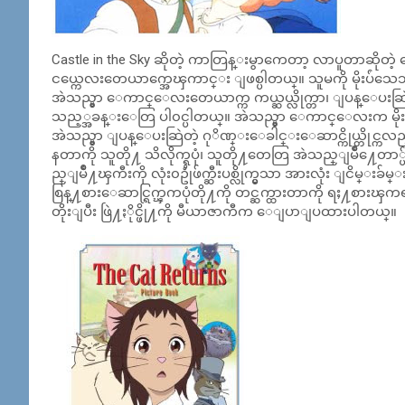
Castle in the Sky ဆိုတဲ့ ကာတြန္းမွာကေတာ့ လာပူတာဆိုတဲ
ငယ္ကေလးတေယာက္အေၾကာင္း ျဖစ္ပါတယ္။ သူမကို မိုးပ်ံသေဘာ
အဲသည္မွာ ေကာင္ေလးတေယာက္က ကယ္ဆယ္လိုက္တာ၊ ျပန္ေပးဆြဲ
သည့္အခန္းေတြ ပါ၀င္ပါတယ္။ အဲသည္မွာ ေကာင္ေလးက မိုးပ်ံ ပ
အဲသည္မွာ ျပန္ေပးဆြဲတဲ့ ဂုိဏ္းေခါင္းေဆာင္ကိုယ္တိုင္ကလ
နတာကို သူတို႔ သိလိုက္ရပုံ၊ သူတို႔တေတြ အဲသည္ျမိဳ႔ေတာ္ပ်
ည္ျမိဳ႔ၾကီးကို လုံး၀ဥႆုံဖ်က္ဆီးပစ္လိုက္မွသာ အားလုံး ျငိမ
စြန္႔စားေဆာင္ရြက္ၾကပုံတို႔ကို တင္ဆက္ထားတာကို ရႈ႔စား
တိုးျပီး ဖြဲ႔ႏိုင္ဖို႔ကို မီယာဇာကီက ေျပာျပထားပါတယ္။