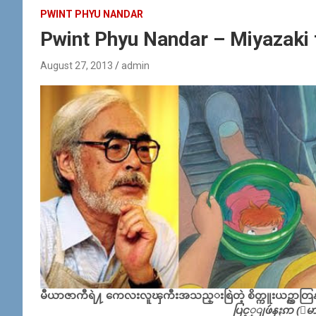
PWINT PHYU NANDAR
Pwint Phyu Nandar – Miyazaki
August 27, 2013
admin
မီယာဇာကီရဲ႔ ကေလးလူၾကီးအသည္းစြဲတဲ့ စိတ္ကူးယဥ္ကာတြန္းရုပ
ပြင့္ျဖဴနႏၵာ (ေမ