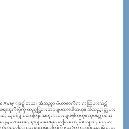
rited Away ျဖစ္ပါတယ္။ အဲသည္မွာ မီယာဇာကီက ကၽြမ္းက်င္လိ
း အေရးၾကီးပုံကို ထည့္သြင္းတင္ျပထားပါတယ္။ အဲသည္ဇာတ္လမ္း
းတဲ့ သူမရဲ႔ မိဘေတြအေၾကာင္းျဖစ္ပါတယ္။ သူမရဲ႔မိဘေ
 တည္ခင္းထားတဲ့ မုန္႔ပဲသေရစာေတြစားျပီးေနာက္ ၀က္ေ
ဉာဥ္ေတြ၊ တေစၦသရဲေတြကို ဧည့္ခံတဲ့ ေရခ်ဳိးခန္းရိပ္သာတ