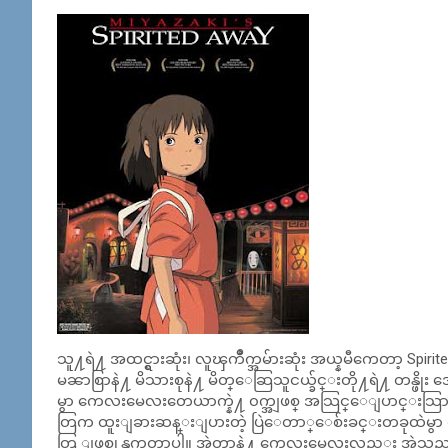
သူ႔ရဲ႔ အထင္ရွားဆုံး၊ လူၾကိဳက္အမ်ားဆုံး အယ္နမီကေတာ့ Spi
မၼာစြာနဲ႔ မိသားစုနဲ႔ မိတ္ေဆြသူငယ္ခ်င္းတို႔ရဲ႔ တန္ဖို
မွာ ကေလးမေလးတေယာက္နဲ႔ ၀က္အျဖစ္ အသြင္ေျပာင္းသြာ
တြက ထူးျခားဆန္းျပားတဲ့ ပြဲေတာ္ေစ်းခင္းတခုထဲမွာ
တြ ျဖစ္ကုန္ၾကတာပါ။ အဲတာနဲ႔ ကေလးမေလးလည္း အဲသည္က ၀ိ