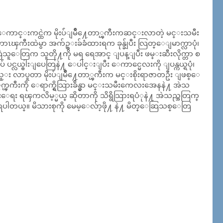
့ ေကာင္းကင္ထဲက မိုးပ်ံျမိဳ႔ေတာ္ၾကီးကဆင္းလာတဲ့ မင္းသမီး
ၤၾကီးထဲမွာ အက်ဥ္းခ်ခံထားရက ခုန္ခ်ျပီး လြတ္ေျမာက္လာပုံ၊
သူေတြက သူတို႔ကို မရ ရေအာင္ ျပန္ျပီး ဖမ္းဆီးလိုက္တာ စ
င္လယ္ဓါးျပေတြနဲ႔ ေပါင္းျပီး ေကာင္မေလးကို ျပန္ကယ္ရပုံ၊
ည္း လာပူတာ မိုးပ်ံျမိဳ႔ေတာ္ၾကီးက မင္းစိုးရာဇာတဦး ျဖစ္ေ
က္ၾကီးကို ေရာက္ရွိသြားခ်ိန္မွာ မင္းသမီးကေလးအေနနဲ႔ အဲသ
္းခ်မ္းေရး ရၾကလိမ့္မယ္ ဆိုတာကို သိရွိသြားရပံုနဲ႔ အဲသည္အတြက္
ၾကရပါတယ္။ မိသားစုကို မေမ့ေလ်ာ့ဖို႔ နဲ႔ မိတ္ေဆြသစ္ေတြ