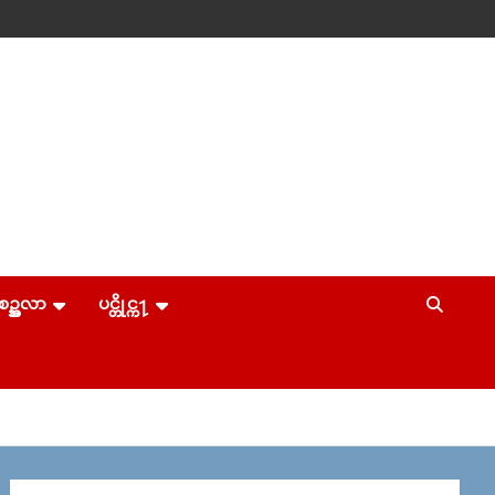
စဥ္အလာ
ပင္တိုင္က႑