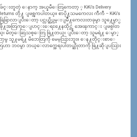
းခ်င္းတူတဲ့ ေနာက္ အယ္နမီေတြကေတာ့ ့ KiKi’s Delivery
Cat Returns တို႔ ျဖစ္ၾကပါတယ္။ စာပို႔သမကေလး ကီကီ – KiKi’s
ြဲခြာလာျပီးေတာ့ ပင္လယ္ဆိပ္ကမ္းျမိဳ႔ကေလးတခုမွာ သူ႔ေမွာ္ပ
ို႔အတြက္ေျပာင္းေရႊ႔ေနထိုင္တဲ့ အေၾကာင္း ျဖစ္ပါတ
တယ္၊ မိတ္ေဆြသစ္ေတြ ဖြဲ႔တယ္၊ ျပီးေတာ့ သူမရဲ႔ ေမွာ္
ွ သူ႔မရဲ႔ မိဘေတြကို မေမ့သြားဘူး။ ေန႔တိုင္းစာေ
ြေတြဟာ ဘ၀မွာ ဘယ္ေလာက္အေရးပါတယ္ဆိုတာကို ဖြဲ႔ဆိုျပသြား