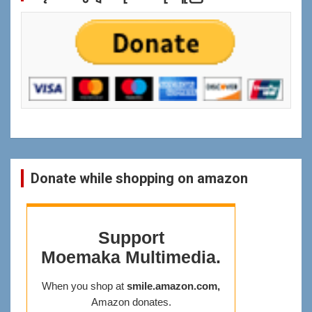
န္
ရွာ
ရန္
Donate while shopping on amazon