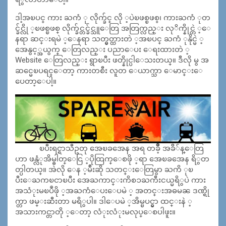
ဒါ့အၿပင္ ကား ႀကံ ု လိုက္ခ်င္ လို ့ပဲၿဖစ္ၿဖစ္၊ ကားႀကံ ုတ
င္ခ်င္လို ့ၿဖစ္ၿဖစ္ လိုက္ခ်င္တင္ခ်င္သူေတြ အတြက္လည္း လုိက္နိုင္တဲ ့ေ
နရာ ဆင္းရမဲ ့ေနရာ သတ္မွတ္ထားတဲ ့အၿပင္ ႀကံ ုနိုင္မဲ ့
အေနွင့္အယွက္ ေတြလည္း ပညာေပး ေရးထားတဲ ့
Website ေတြလည္း ရွာၿပီး ဖတ္နိုင္ပါေသးတယ္။ ဒီလို မွ အ
ဆင္မေၿပရင္ေတာ့ ကားတစီး လူတ ေယာက္သာ ေမာင္းေ
ပေတာ့ေပါ့။
ၿပီးရင္ရာသီဥတု အေၿခအေန အရ တခ်ဳိ့ အခိိ်န္ေတြ
ဟာ ဖန္လံုအိမ္ဓါတ္ေငြ ့ပိုထြက္ေစဖို ့ရာ အေၿခအေန ရိွတ
တ္ပါတယ္။ အဲလို ေန ့မ်ိဴးဆို သတင္းေတြမွာ ႀကိ ုၿ
ပီးေႀကၿငာၿပီး အေႀကာင္းကိစၥႀကီးငယ္မရိွပဲ ကား
အသံုးမၿပဳဖို ့အႀကံေပးေပမဲ ့ အတင္းအဓမၼ ဒဏ္ရို
က္တာ ဖမ္းဆီးတာ မရိွပါ။ ဒါေပမဲ ့အိမ္ၿပင္မွာ ထင္းနဲ ့
အသားကင္တာတို ့ေတာ့ လံုးလံုးမလုပ္ေစပါဖူး။