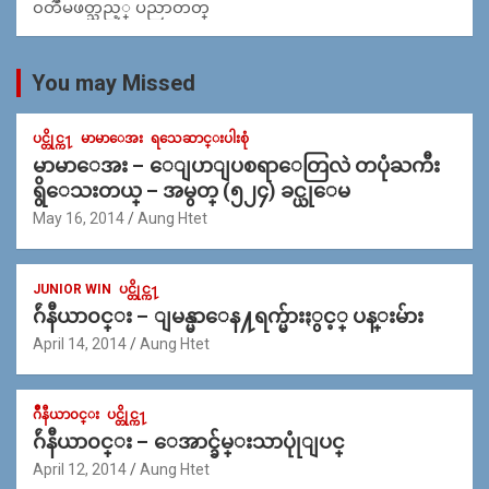
၀တၳဳမဖတ္သည့္ ပညာတတ္
You may Missed
ပင္တိုင္က႑
မာမာေအး
ရသေဆာင္းပါးစုံ
မာမာေအး – ေျပာျပစရာေတြလဲ တပုံႀကီး
ရွိေသးတယ္ – အမွတ္ (၅၂၄) ခင္ယုေမ
May 16, 2014
Aung Htet
JUNIOR WIN
ပင္တိုင္က႑
ဂ်ဴနီယာ၀င္း – ျမန္မာေန႔ရက္မ်ားႏွင့္ ပန္းမ်ား
April 14, 2014
Aung Htet
ဂ်ဳနီယာ၀င္း
ပင္တိုင္က႑
ဂ်ဴနီယာ၀င္း – ေအာင္ခ်မ္းသာပုုံျပင္
April 12, 2014
Aung Htet