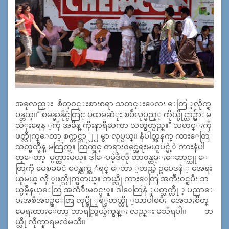
အခုလည္း စိတ္၀င္းစားစရာ သတင္းေလး ေတြ ့လိုက္ၿ
ပန္တယ္။” ၿမန္မာနိုင္ငံတြင္ ပထမဆံုး ၿပဳလုပ္မည့္ ကိုယ္ပိုင္ယာဥ္မ်ား မ
သံုးရေန ့ကို အခ်ိန္ ကိုးနာရီႀကာ သတ္မွတ္မည္။” သတင္းကို
ဖတ္လိုက္ေတာ့ စက္တင္ဘာ ၂၂ မွာ လုပ္မယ္။ နံပါတ္အနက္ ကားေတြ
သတ္မွတ္ခ်ိန္ မထြက္ရ။ ထြက္ရင္ တရား၀င္အေရးမယူပင္မဲ့ဲ ကားနံပါ
တ္ေတာ့ မွတ္ထားမယ္။ ဒါေပမဲ့ဒီလို တာ၀န္ထမ္းေဆာင္သူ ေ
တြကို မေၿခမငံ ၿပန္ဆက္ဆ ံရင္ ေတာ ့တည္ဆဲ ဥပေဒနဲ ့ အေရး
ယူမယ္ လို ့ဖတ္လိုက္ရတယ္။ ဘယ္လို ကားေတြ အက်ဳံး၀င္ၿပီး ဘ
ယ္ၿမိဳ့နယ္ေတြ အကံ်ဳးမ၀င္ဖးူ။ ဒါေတြနဲ ့ပတ္သက္လို ့ ပညာေ
ပးအစီအစဥ္ေတြ လုပ္ဖို ့ရိွတယ္လို ့သာပါၿပီး အေသးစိတ္
မေရးထားေတာ့ ဘာရည္ရြယ္ခ်က္မွန္း လည္း မသိရပါ။ ဘ
ယ္လို လိုက္နာရမလဲမသိ။