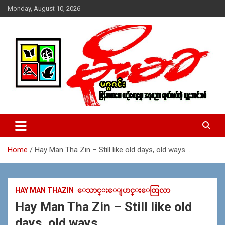
Skip
Monday, August 10, 2026
to
content
USA – editors @ moemaka.net ((510) 854-6501)။ ရန္ကုန္ ဆက္သြ
MoeMaKa Burmese News &
ယ္ေရး – အမွတ္ ၂၅၄၊ ပထပ္၊ လမ္း ၄၀၊ ေက်ာက္တံတား၊ ရန္ကုန္။
Media
(ဖုုံး – ၀၉ ၂၅၂ ၂၄၉ ၀၉၄ ၊ ၀၉ ၄၂၁ ၇၄၃ ၇၅၃ ၊ ၀၉ ၅၀၄ ၁၀ ၅၈) ျ
ဖန္႔ခ်ိေရး – ဆိပ္ကမ္းသာစာေပ – အမွတ္ ၁၃ / ၃၈ လမ္း။ ပလာ
Home
Hay Man Tha Zin – Still like old days, old ways …
ဇာေစ်းသစ္ ။ ၀၉ ၇၈၆၈၃၇ ၃၀၅ / ၀၉ ၉၆၃၆၉၉၈၃၄
HAY MAN THAZIN
ေသာင္းေျပာင္းေထြလာ
Hay Man Tha Zin – Still like old
days, old ways …