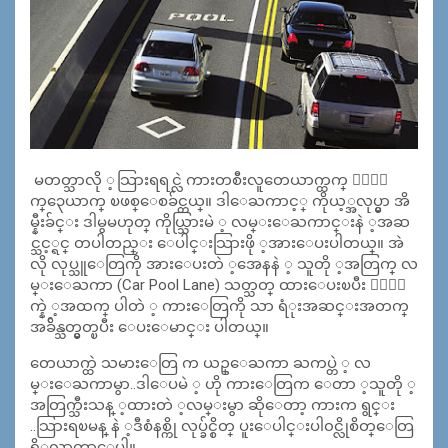
မတတ္သာလို ့သြားရရင္လဲ ကားတစီးလူတေယာက္ထက္ ၂ေယာ
က္၃ေယာက္ ၿဖစ္ေစခ်င္တယ္။ ဒါေႀကာင့္ ကိုယ့္အလုပ္မွာ အိ
မ္နီးခ်င္း ဒါမွမဟုတ္ ကိုယ္သြားမဲ ့ လမ္းေႀကာင္းနဲ ့အဆ
င္သင့္ရင္ တပါတည္း ေပါင္းသြားဖို ့အားေပးပါတယ္။ အဲ
လို လုပ္သူေတြကို အားေပးတဲ ့အေနနဲ ့ သူတို ့အတြက္ လ
မ္းေႀကာ (Car Pool Lane) သတ္သတ္ ထားေပးၿပီး ၂ေယာ
က္နဲ ့အထက္ ပါတဲ ့ ကားေတြကို သာ ရံုးအဆင္းအတက္
အခ်ိန္သတ္မွတ္ၿပီး ေပးေမာင္း ပါတယ္။
တေယာက္ထဲ သမားေတြ က ယဥ္ေႀကာ ႀကပ္တဲ ့ လ
မ္းေႀကာမွာ..ဒါေပမဲ ့ ဟို ကားေတြက ေတာ ့သူတို ့
အတြက္သီးသန္ ့ထားတဲ ့လမ္းမွာ ဆိုေတာ့ ကားက ရွင္း
..သြားရၿမန္ နဲ ့ဒီစံနစ္ကို လုပ္ခ်င္စိတ္ ပူးေပါင္းပါ၀င္လိုစိတ္ေတြ
ရိွလာတာေပါ့။