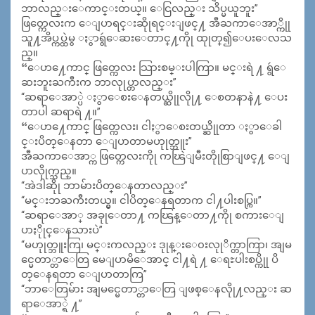
ဘာလည္းေကာင္းတယ္။ ေငြလည္း သိပ္မယူဘူး”
ဖြတ္ကေလးက ေျပာရင္းဆိုုရင္းျဖင္႔ အီႀကာေအာ္ကိုု
သူ႔အိပ္ကပ္ထဲမွ ႏွာရွဴေဆးေတာင္႔ကိုု ထုုတ္၍ေပးေလသ
ည္။
“ေဟ႔ေကာင္ ဖြတ္ကေလး သြားစမ္းပါကြာ။ မင္းရဲ ႔ ရွဴေ
ဆးဘူးႀကီးက ဘာလုုပ္တာလည္း”
“ဆရာေအာ္ပဲ ႏွာေစးေနတယ္ဆိုုလိုု႔ ေစတနာနဲ႔ ေပး
တာပါ ဆရာရဲ ႔။”
“ေဟ႔ေကာင္ ဖြတ္ကေလး၊ ငါႏွာေစးတယ္ဆိုုတာ ႏွာေခါ
င္းပိတ္ေနတာ ေျပာတာမဟုုတ္ဘူး”
အီႀကာေအာ္က ဖြတ္ကေလးကိုု ကၽြဲျမီးတိုုစြာျဖင္႔ ေျ
ပာလိုုက္သည္။
“အဲဒါဆိုု ဘာမ်ားပိတ္ေနတာလည္း”
“မင္းဘႀကီးတယ္မွ။ ငါပိတ္ေနရတာက ငါ႔ပါးစပ္ကြ။”
“ဆရာေအာ္ အခုုေတာ႔ ကၽြန္ေတာ႔ကိုု စကားေျ
ပာႏိုုင္ေနသားပဲ”
“မဟုုတ္ဘူးကြ၊ မင္းကလည္း ဒုုန္းေ၀းလုုိက္တာကြာ၊ အျမ
င္မေတာ္တာေတြ မေျပာမိေအာင္ ငါ႔ရဲ ႔ ေရႊပါးစပ္ကိုု ပိ
တ္ေနရတာ ေျပာတာကြ”
“ဘာေတြမ်ား အျမင္မေတာ္တာေတြ ျဖစ္ေနလိုု႔လည္း ဆ
ရာေအာ္ရဲ ႔”