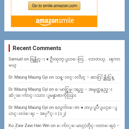
Recent Comments
Samuel
on
ခြန္ဆိုင္း ● ဦးထုတ္ျပာေတြ … လာတယ္… ၾကာ
မယ္
Dr. Maung Maung Gyi
on
သန္း၀င္းလိႈင္ – ဆာဂြ်န္ဆိုင္မြန္
Dr. Maung Maung Gyi
on
ေမာင္စြမ္းရည္ – အမွတ္အနည္း
ဆံုးေက်ာင္းသား ျမန္မာစာကိုသြား
Dr. Maung Maung Gyi
on
လွေက်ာေဇာ ● တပ္ျပဳျပင္ေျ
ပာင္းလဲေရး – အပုိင္း (၁၂)
Ko Zaw Zaw Han Win
on
ေက်ာ္ေမာင္(တိုင္းတာေရး) –