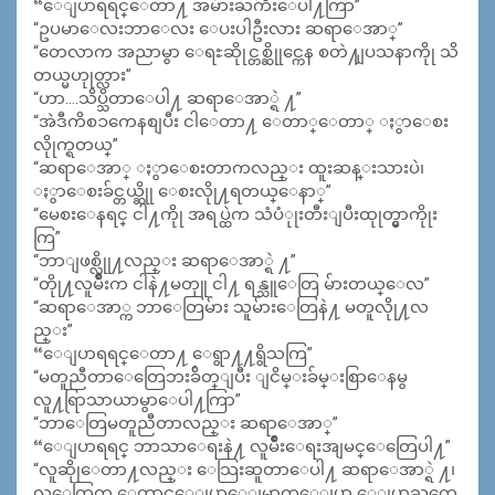
“ေျပာရရင္ေတာ႔ အမ်ားႀကီးေပါ႔ကြာ”
“ဥပမာေလးဘာေလး ေပးပါဦးလား ဆရာေအာ္”
“တေလာက အညာမွာ ေရႊဆိုုင္တစ္ဆိုုင္ကေန စတဲ႔ျပသနာကိုု သိ
တယ္မဟုုတ္လား”
“ဟာ….သိပ္သိတာေပါ႔ ဆရာေအာ္ရဲ ႔”
“အဲဒီကိစၥကေနစျပီး ငါေတာ႔ ေတာ္ေတာ္ ႏွာေစး
လိုုက္ရတယ္”
“ဆရာေအာ္ ႏွာေစးတာကလည္း ထူးဆန္းသားပဲ၊
ႏွာေစးခ်င္တယ္ဆိုု ေစးလိုု႔ရတယ္ေနာ္”
“မေစးေနရင္ ငါ႔ကိုု အရပ္ထဲက သံပံုုးတီးျပီးထုုတ္မွာကိုုး
ကြ”
“ဘာျဖစ္လိုု႔လည္း ဆရာေအာ္ရဲ ႔”
“တိုု႔လူမ်ိဳးက ငါနဲ႔မတုူ ငါ႔ ရန္သူေတြ မ်ားတယ္ေလ”
“ဆရာေအာ္က ဘာေတြမ်ား သူမ်ားေတြနဲ႔ မတူလိုု႔လ
ည္း”
“ေျပာရရင္ေတာ႔ ေရွာ႔႔ရွိသကြ”
“မတူညီတာေတြေဘးခ်ိတ္ျပီး ျငိမ္းခ်မ္းစြာေနမွ
လူ႔ရြာသာယာမွာေပါ႔ကြာ”
“ဘာေတြမတူညီတာလည္း ဆရာေအာ္”
“ေျပာရရင္ ဘာသာေရးနဲ႔ လူမ်ိဳးေရးအျမင္ေတြေပါ႔”
“လူဆိုုေတာ႔လည္း ေသြးဆူတာေပါ႔ ဆရာေအာ္ရဲ ႔၊
လူေတြက ေတာင္ေျပာေျမာက္ေျပာ ေျပာႀကေ