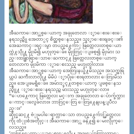
အီႀကာေအာ္တစ္ေယာက္ အခုုတေလာ ႏွာေစးေစးေ
နရသည္ကိုု အေတာ္ပင္ စိတ္ညစ္ေနသည္။ သူႏွာေစးရျခင္း၏
အေႀကာင္းရင္းမွာ တပည္႔ေက်ာ္ ဖြတ္ကေလးတစ္ေယာ
က္ကဲ႔သိုု႔ မိုုးမိ၍ မဟုုတ္ေခ်။ မိုုးတြင္းျဖစ္၍ မိုုးမ်ား သ
ည္းထန္စြာရြာေသာေႀကာင္႔ ဖြတ္ကေလးတစ္ေယာက္
တေလာက မိုုးမိကာ ႏွာေစးသည္ မဟုုတ္ပါလား။
အီႀကာေအာ္တစ္ေယာက္ အေတြးနယ္ခ်ဲ႔မိသည္။ အသက္အရြ
ယ္ကပဲ ႀကီးလာလိုု႔ မိမိပဲ ႏွာပိုုေစးရတာလား ေတြးမိသ
ည္။ အေျဖမရွိေခ်။ အမ်ားႏွင္႔တစ္ေယာက္ ျဖစ္ေနသ
ည္မိုု႔ ႏွာေစးေနရသည္က မ်ားသည္ မဟုုတ္ေလာ။
“ေဟ႔ေကာင္ ဖြတ္ကေလး မင္းက အခုုတေလာ ေပ်ာက္ခ်က္သား
ေကာင္းလွေခ်လား။ ဘာဂြင္ေတြ ေတြ႔ေနျပန္ျပီလ
ည္း။”
ဆိုုင္မဆင္႔ ဗံုုမပါေရာက္လာေသာ တပည္႔ေက်ာ္ဖြတ္ကေလး
ကိုု ထံုုးစံအတိုုင္း အီႀကာေအာ္က ခနဲ႔၍ ေမးလိုုက္ေ
လသည္။
“ကၽြန္ေတာ္ႏွာေစးေနလိုု႔ အခုုေပ်ာက္သြားတာေ