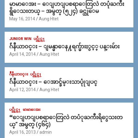
မာမာေအး – ေျပာျပစရာေတြလဲ တပုံႀကီး
ရွိေသးတယ္ – အမွတ္ (၅၂၄) ခင္ယုေမ
May 16, 2014
Aung Htet
JUNIOR WIN
ပင္တိုင္က႑
ဂ်ဴနီယာ၀င္း – ျမန္မာေန႔ရက္မ်ားႏွင့္ ပန္းမ်ား
April 14, 2014
Aung Htet
ဂ်ဳနီယာ၀င္း
ပင္တိုင္က႑
ဂ်ဴနီယာ၀င္း – ေအာင္ခ်မ္းသာပုုံျပင္
April 12, 2014
Aung Htet
ပင္တိုင္က႑
မာမာေအး
“ေျပာျပစရာေတြလဲ တပံုႀကီးရိွေသးတ
ယ္” အမွတ္ (၄၆၄)
April 16, 2013
admin