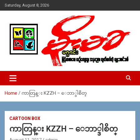
Skip
Saturday, August 8, 2026
to
content
USA – editors @ moemaka.net ((510) 854-6501)။ ရန္ကုန္ ဆက္သြ
MoeMaKa Burmese News &
ယ္ေရး – အမွတ္ ၂၅၄၊ ပထပ္၊ လမ္း ၄၀၊ ေက်ာက္တံတား၊ ရန္ကုန္။
Media
(ဖုုံး – ၀၉ ၂၅၂ ၂၄၉ ၀၉၄ ၊ ၀၉ ၄၂၁ ၇၄၃ ၇၅၃ ၊ ၀၉ ၅၀၄ ၁၀ ၅၈) ျ
ဖန္႔ခ်ိေရး – ဆိပ္ကမ္းသာစာေပ – အမွတ္ ၁၃ / ၃၈ လမ္း။ ပလာ
Home
ကာတြန္း KZZH – ေဘာ္ဒါစိတ္
ဇာေစ်းသစ္ ။ ၀၉ ၇၈၆၈၃၇ ၃၀၅ / ၀၉ ၉၆၃၆၉၉၈၃၄
CARTOON BOX
ကာတြန္း KZZH – ေဘာ္ဒါစိတ္
August 11, 2017
admin