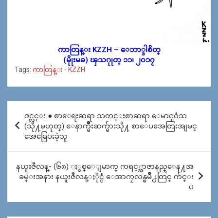
ကာတြန္း KZZH – ေဘာ္ဒါစိတ္
(မိုုးမခ) ၾသဂုုတ္ ၁၁၊ ၂၀၁၇
Tags:
ကာတြန္း - KZZH
Post
ဇင္လင္း ● စာေရးဆရာ သတင္းစာဆရာ ေမာင္ဝံသ
navigation
(သို႔မဟုတ္) ေနာက္မ်ိဳးဆက္မ်ားသို႔ စာေပအေတြးအျမင္
အေမြေပးခဲ့သူ
နယူးဇီလန္- (၆၈) ႏွစ္ေျမာက္ ကရင့္အာဇာနည္ေန႔အ
ခမ္းအနား နယူးဇီလန္ႏိုင္ငံ ေအာကၠလန္ၿမိဳ႕တြင္ က်င္း
ပ