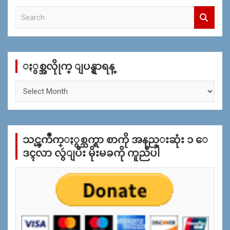
S
e
a
r
c
ႏွစ္အလိုုက္ ျပန္ရွာရန္
h
ႏွ
စ္
အ
လိုု
က္
သင္ၾကိဳက္ႏွစ္သက္ရာ စာကို အနည္းဆုံး ၁ ေ
ျ
ပ
ဒၚလာ လွဴျပီး မိုးမခကို ကူညီပါ
န္
ရွာ
ရန္