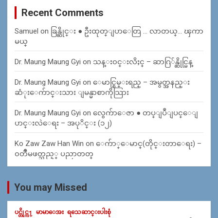
Recent Comments
Samuel
on
ခြန္ဆိုင္း ● ဦးထုတ္ျပာေတြ … လာတယ္… ၾကာ
မယ္
Dr. Maung Maung Gyi
on
သန္း၀င္းလိႈင္ – ဆာဂြ်န္ဆိုင္မြန္
Dr. Maung Maung Gyi
on
ေမာင္စြမ္းရည္ – အမွတ္အနည္း
ဆံုးေက်ာင္းသား ျမန္မာစာကိုသြား
Dr. Maung Maung Gyi
on
လွေက်ာေဇာ ● တပ္ျပဳျပင္ေျ
ပာင္းလဲေရး – အပုိင္း (၁၂)
Ko Zaw Zaw Han Win
on
ေက်ာ္ေမာင္(တိုင္းတာေရး) –
၀တၳဳမဖတ္သည့္ ပညာတတ္
You may Missed
ပင္တိုင္က႑
မာမာေအး
ရသေဆာင္းပါးစုံ