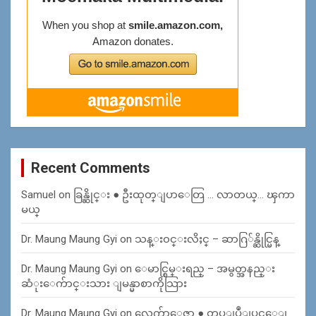
Recent Comments
Samuel
on
ခြန္ဆိုင္း ● ဦးထုတ္ျပာေတြ … လာတယ္… ၾကာ
မယ္
Dr. Maung Maung Gyi
on
သန္း၀င္းလိႈင္ – ဆာဂြ်န္ဆိုင္မြန္
Dr. Maung Maung Gyi
on
ေမာင္စြမ္းရည္ – အမွတ္အနည္း
ဆံုးေက်ာင္းသား ျမန္မာစာကိုသြား
Dr. Maung Maung Gyi
on
လွေက်ာေဇာ ● တပ္ျပဳျပင္ေျ