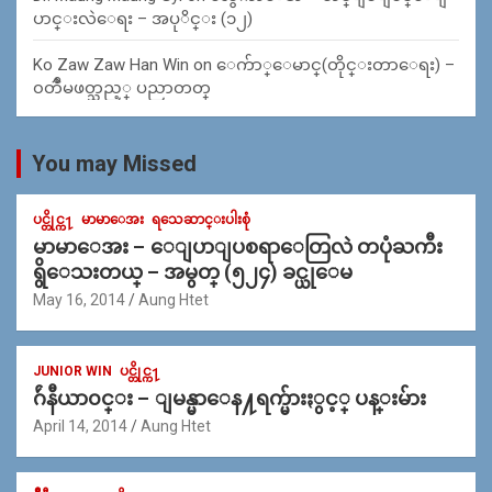
ပာင္းလဲေရး – အပုိင္း (၁၂)
Ko Zaw Zaw Han Win
on
ေက်ာ္ေမာင္(တိုင္းတာေရး) –
၀တၳဳမဖတ္သည့္ ပညာတတ္
You may Missed
ပင္တိုင္က႑
မာမာေအး
ရသေဆာင္းပါးစုံ
မာမာေအး – ေျပာျပစရာေတြလဲ တပုံႀကီး
ရွိေသးတယ္ – အမွတ္ (၅၂၄) ခင္ယုေမ
May 16, 2014
Aung Htet
JUNIOR WIN
ပင္တိုင္က႑
ဂ်ဴနီယာ၀င္း – ျမန္မာေန႔ရက္မ်ားႏွင့္ ပန္းမ်ား
April 14, 2014
Aung Htet