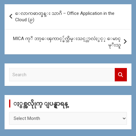
Post
ေလာကဓာတ္ခန္း သာဂိ – Office Application in the
navigation
Cloud (၉)
MICA ကုိ ဘာ့ေၾကာင့္ဖ်က္သိမ္းသင့္တာလဲႏွင့္ ေမာင္
မုိးသူ
S
e
a
r
c
ႏွစ္အလိုုက္ ျပန္ရွာရန္
h
ႏွ
စ္
အ
လိုု