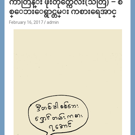
ကာတြန္း ဖိုးတုတ္ကေလး(သံတြဲ) – စ
စ္ေဘးေရွာင္တမ္း ကစားရေအာင္
February 16, 2017
admin