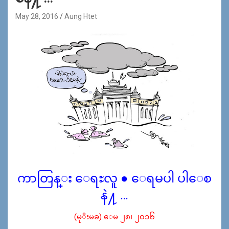
May 28, 2016
Aung Htet
ကာတြန္း ေရႊလူ ● ေရမပါ ပါေစ
နဲ႔ …
(မုိးမခ) ေမ ၂၈၊ ၂၀၁၆