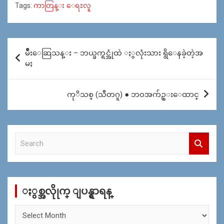
Tags:
ကာတြန္း ေရႊလူ
Post
မ်ဳိးေဆြသန္း – ဘယ္ဖက္ရင္အုံထဲ ႏွလုံးသား ရွိေနခဲ့တဲ့အ
navigation
မႈ
ကုိသစ္ (သီတဂူ) ● ဘ၀အက်ဥ္းေထာင္
S
e
a
r
c
ႏွစ္အလိုုက္ ျပန္ရွာရန္
h
ႏွ
စ္