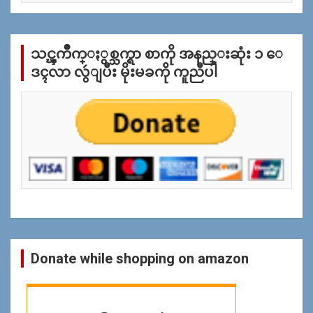
အ
လိုု
က္
သင္ၾကိဳက္ႏွစ္သက္ရာ စာကို အနည္းဆုံး ၁ ေ
ျ
ပ
ဒၚလာ လွဴျပီး မိုးမခကို ကူညီပါ
န္
ရွာ
ရန္
Donate while shopping on amazon