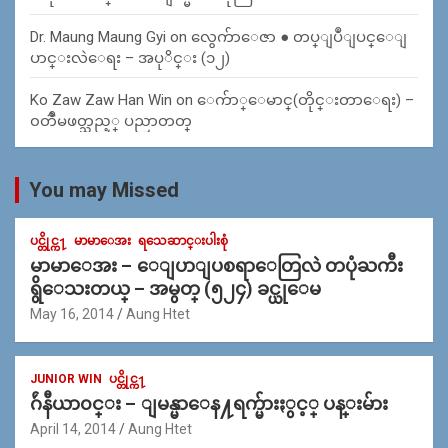
Dr. Maung Maung Gyi
on
လွေက်ာေဇာ ● တပ္ျပဳျပင္ေျ
ပာင္းလဲေရး – အပုိင္း (၁၂)
Ko Zaw Zaw Han Win
on
ေက်ာ္ေမာင္(တိုင္းတာေရး) –
၀တၳဳမဖတ္သည့္ ပညာတတ္
You may Missed
ပင္တိုင္က႑
မာမာေအး
ရသေဆာင္းပါးစုံ
မာမာေအး – ေျပာျပစရာေတြလဲ တပုံႀကီး
ရွိေသးတယ္ – အမွတ္ (၅၂၄) ခင္ယုေမ
May 16, 2014
Aung Htet
JUNIOR WIN
ပင္တိုင္က႑
ဂ်ဴနီယာ၀င္း – ျမန္မာေန႔ရက္မ်ားႏွင့္ ပန္းမ်ား
April 14, 2014
Aung Htet