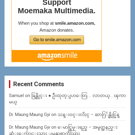
Recent Comments
Samuel
on
ခြန္ဆိုင္း ● ဦးထုတ္ျပာေတြ … လာတယ္… ၾကာ
မယ္
Dr. Maung Maung Gyi
on
သန္း၀င္းလိႈင္ – ဆာဂြ်န္ဆိုင္မြန္
Dr. Maung Maung Gyi
on
ေမာင္စြမ္းရည္ – အမွတ္အနည္း
ဆံုးေက်ာင္းသား ျမန္မာစာကိုသြား