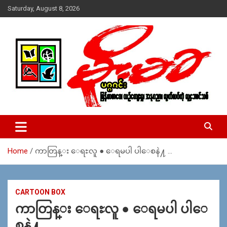
Skip
Saturday, August 8, 2026
to
content
USA – editors @ moemaka.net ((510) 854-6501)။ ရန္ကုန္ ဆက္သြ
MoeMaKa Burmese News &
ယ္ေရး – အမွတ္ ၂၅၄၊ ပထပ္၊ လမ္း ၄၀၊ ေက်ာက္တံတား၊ ရန္ကုန္။
Media
(ဖုုံး – ၀၉ ၂၅၂ ၂၄၉ ၀၉၄ ၊ ၀၉ ၄၂၁ ၇၄၃ ၇၅၃ ၊ ၀၉ ၅၀၄ ၁၀ ၅၈) ျ
ဖန္႔ခ်ိေရး – ဆိပ္ကမ္းသာစာေပ – အမွတ္ ၁၃ / ၃၈ လမ္း။ ပလာ
Home
ကာတြန္း ေရႊလူ ● ေရမပါ ပါေစနဲ႔ …
ဇာေစ်းသစ္ ။ ၀၉ ၇၈၆၈၃၇ ၃၀၅ / ၀၉ ၉၆၃၆၉၉၈၃၄
CARTOON BOX
ကာတြန္း ေရႊလူ ● ေရမပါ ပါေ
စနဲ႔ …