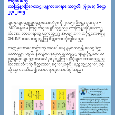
က်င္းပမည္
ကာတြန္းပြဲေတာ္
ျပန္ၾကားေရး
ေကာ္မတီ၊ (မိုုးမခ) ဒီဇင္ဘာ
၂၇၊ ၂၀၁၅
ျမန္မာျပည္သူျပည္သားအားလံုးကို
၂၀၁၅၊
ဒီဇင္ဘာ
၃၀၊
၃၁ –
MCC
ခန္းမ
တြင္
က်င္းပျပဳလုပ္မည့္
ကာတြန္းပြဲေတာ္ႀ
ကီးအား
လာေရာက္
ၾကည့္႐ွဴ
အပန္းေျဖႏိုင္ၾကေစဖို႔
ONLINE
စာေစာင္နွင့္တကြ
ဖိတ္ၾကားလိုက္ပါသည္။
လက္ကမ္းစာေစာင္မ်ားကို
အဂၤါေန႔မွစတင္၍
ေဝငွဖိတ္ၾ
ကားမည္ျဖစ္ၿပီး
နီးစပ္ရာေနရာမ်ားမွတစ္ဆင့္
ရယူႏိုင္ၾကပါသ
ည္။
ျမန္မာျပည္သားအားလံုးႏွင့္တကြ
ႏိုင္ငံျခားသားဧည့္သည္
မ်ားအားလံုးကို
ဖိတ္ၾကားျခင္းျဖစ္ၿပီး
မည္သည့္နည္းျဖစ္မ
ဆို
ၾကားသိသ၍
လာေရာက္ၾကေစခ်င္ပါသည္။