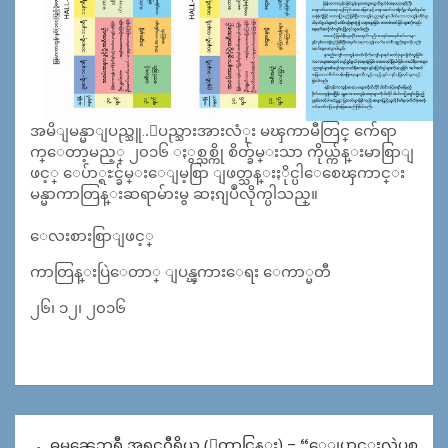
အမိျမန္မာျပည္သူ
..
ျပည္သားအားလံုး
မၾကာမီတြင္
က်ေရာ
က္ေတာ့မည့္
၂၀၁၆
ႏွစ္သစ္ကို
စိတ္ခ်မ္းသာ
ကိုယ္က်န္းမာစြာျ
ဖင့္
ေပ်ာ္ရႊင္ခ်မ္းေျမ့စြာ
ျဖတ္သန္းႏိုင္ပါေစေၾကာင္း
ျမန္မာကာတြန္းဆရာမ်ားမွ
ဆႏၵျပဳလိုက္ပါသည္။
ေလးစားစြာျဖင့္
ကာတြန္းပြဲေတာ္
ျပန္ၾကားေရး
ေကာ္မတီ
၂၆၊
၁၂၊
၂၀၁၆
Post
ဓမၼေဘရီ အရွင္၀ီရိယ (ေတာင္စြန္း) – “ေျပာင္းလဲပစ္ရ