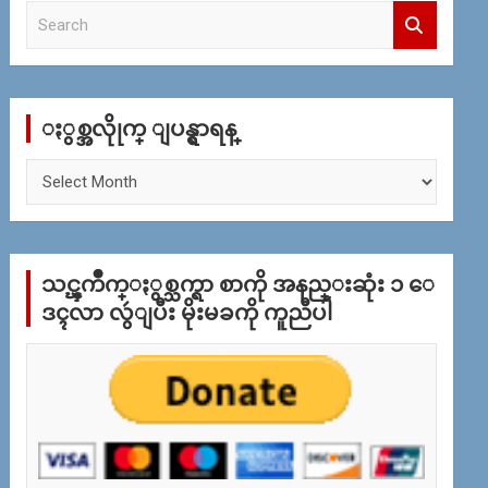
S
e
a
r
c
ႏွစ္အလိုုက္ ျပန္ရွာရန္
h
ႏွ
စ္
အ
လိုု
က္
သင္ၾကိဳက္ႏွစ္သက္ရာ စာကို အနည္းဆုံး ၁ ေ
ျ
ပ
ဒၚလာ လွဴျပီး မိုးမခကို ကူညီပါ
န္
ရွာ
ရန္