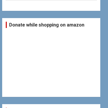
Donate while shopping on amazon