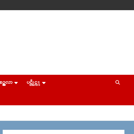
စဥ္အလာ
ပင္တိုင္က႑