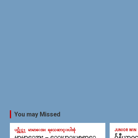
You may Missed
ပင္တိုင္က႑
မာမာေအး
ရသေဆာင္းပါးစုံ
JUNIOR WIN
မာမာေအး – ေျပာျပစရာေ
ဂ်ဴနီယာ၀