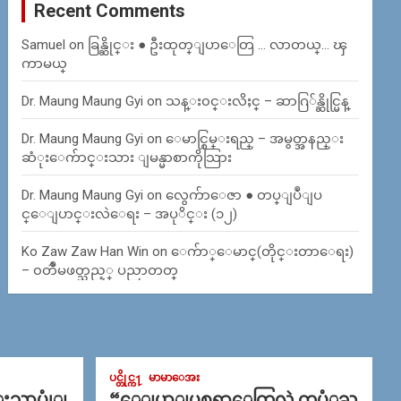
Recent Comments
Samuel
on
ခြန္ဆိုင္း ● ဦးထုတ္ျပာေတြ … လာတယ္… ၾ
ကာမယ္
Dr. Maung Maung Gyi
on
သန္း၀င္းလိႈင္ – ဆာဂြ်န္ဆိုင္မြန္
Dr. Maung Maung Gyi
on
ေမာင္စြမ္းရည္ – အမွတ္အနည္း
ဆံုးေက်ာင္းသား ျမန္မာစာကိုသြား
Dr. Maung Maung Gyi
on
လွေက်ာေဇာ ● တပ္ျပဳျပ
င္ေျပာင္းလဲေရး – အပုိင္း (၁၂)
Ko Zaw Zaw Han Win
on
ေက်ာ္ေမာင္(တိုင္းတာေရး)
– ၀တၳဳမဖတ္သည့္ ပညာတတ္
ပင္တိုင္က႑
မာမာေအး
္းသာပုုံျ
“ေျပာျပစရာေတြလဲ တပံုႀ