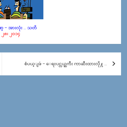
ဏ္ – အားလုံး … သတိ
 ၂၈၊ ၂၀၁၄
စံပယ္ျဖဴ – ေရႊပင္လယ္ႀကီး ကာဆီးထားလို႔ …