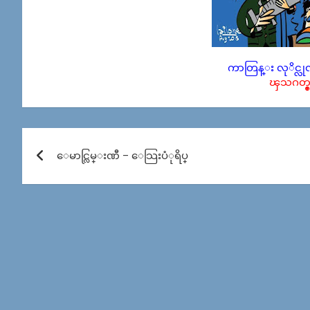
ကာတြန္း လုိင္လု
ၾသဂတ္စ္
Post
ေမာင္လြမ္းဏီ – ေသြးပံုရိပ္
navigation