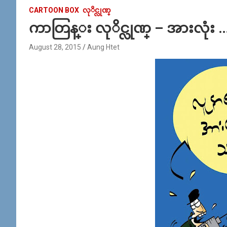
CARTOON BOX
လုိင္လုဏ္
ကာတြန္း လုိင္လုဏ္ – အားလုံး
August 28, 2015
Aung Htet