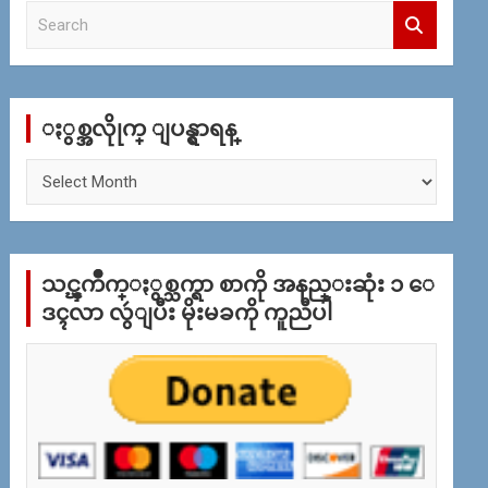
S
e
a
r
c
ႏွစ္အလိုုက္ ျပန္ရွာရန္
h
ႏွ
စ္
အ
လိုု
က္
သင္ၾကိဳက္ႏွစ္သက္ရာ စာကို အနည္းဆုံး ၁ ေ
ျ
ပ
ဒၚလာ လွဴျပီး မိုးမခကို ကူညီပါ
န္
ရွာ
ရန္