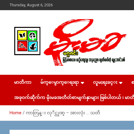
Skip
Thursday, August 6, 2026
to
content
USA – editors @ moemaka.net ((510) 854-6501)။ ရန္ကုန္ ဆက္သြ
MoeMaKa Burmese
ယ္ေရး – အမွတ္ ၂၅၄၊ ပထပ္၊ လမ္း ၄၀၊ ေက်ာက္တံတား၊ ရန္ကုန္။
(ဖုုံး – ၀၉ ၂၅၂ ၂၄၉ ၀၉၄ ၊ ၀၉ ၄၂၁ ၇၄၃ ၇၅၃ ၊ ၀၉ ၅၀၄ ၁၀ ၅၈)
မာတိကာ
မ်က္ေမွာက္ေရးရာ
လူမႈရႈခင္း
News & Media
ျဖန္႔ခ်ိေရး – ဆိပ္ကမ္းသာစာေပ – အမွတ္ ၁၃ / ၃၈ လမ္း။ ပ
လာဇာေစ်းသစ္ ။ ၀၉ ၇၈၆၈၃၇ ၃၀၅ / ၀၉ ၉၆၃၆၉၉၈၃၄
အခုဝက်ဆိုက်က မိုးမခအတိတ်စာမျက်နှာများ ဖြစ်ပါတယ် ၊ မာတိ
Home
ကာတြန္း လုိင္လုဏ္ – အားလုံး … သတိ