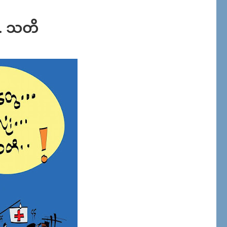
 … သတိ