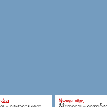
ပင္တိုင္က႑
ဂ်ဳနီယာ၀င္း
ပင္တိုင္က႑
င္း – ျမန္မာေန႔ရက္
ဂ်ဴနီယာ၀င္း – ေအာင္ခ်မ