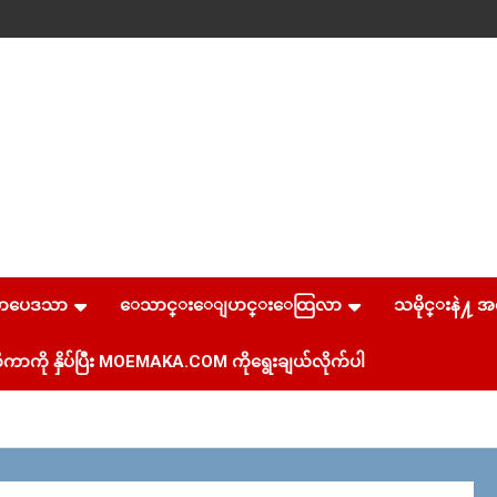
စာပေဒသာ
ေသာင္းေျပာင္းေထြလာ
သမိုင္းနဲ႔ အ
ကာကို နှိပ်ပြီး MOEMAKA.COM ကိုရွေးချယ်လိုက်ပါ