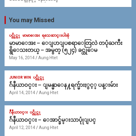
You may Missed
ပင္တိုင္က႑
မာမာေအး
ရသေဆာင္းပါးစုံ
မာမာေအး – ေျပာျပစရာေတြလဲ တပုံႀကီး
ရွိေသးတယ္ – အမွတ္ (၅၂၄) ခင္ယုေမ
May 16, 2014
Aung Htet
JUNIOR WIN
ပင္တိုင္က႑
ဂ်ဴနီယာ၀င္း – ျမန္မာေန႔ရက္မ်ားႏွင့္ ပန္းမ်ား
April 14, 2014
Aung Htet
ဂ်ဳနီယာ၀င္း
ပင္တိုင္က႑
ဂ်ဴနီယာ၀င္း – ေအာင္ခ်မ္းသာပုုံျပင္
April 12, 2014
Aung Htet