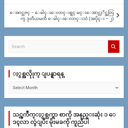
ေအာင္သဇင္ – ေခါင္းေလာင္းရွင္ မင္းေအာင္လႈိင္အတြ
က္ ဒုတိယမၸိ ေခါင္းေလာင္းသံ (အပိုင္း – ၂)
S
e
a
r
c
ႏွစ္အလိုုက္ ျပန္ရွာရန္
h
ႏွ
စ္
အ
လိုု
က္
သင္ၾကိဳက္ႏွစ္သက္ရာ စာကို အနည္းဆုံး ၁ ေ
ျ
ပ
ဒၚလာ လွဴျပီး မိုးမခကို ကူညီပါ
န္