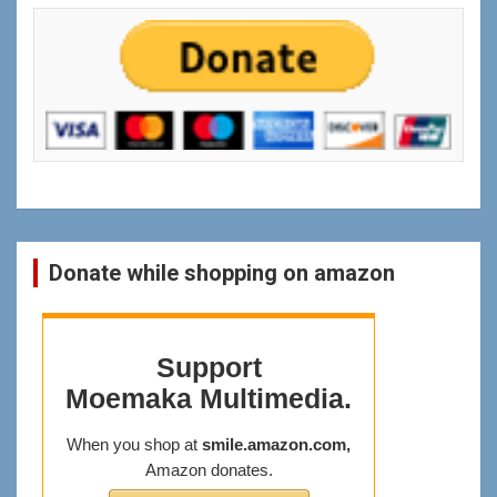
ရွာ
ရန္
Donate while shopping on amazon