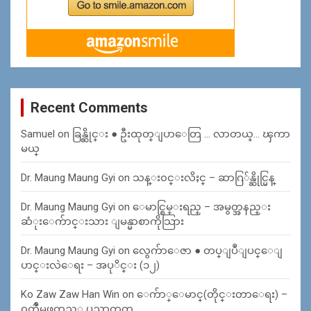
Recent Comments
Samuel
on
ခြန္ဆိုင္း ● ဦးထုတ္ျပာေတြ … လာတယ္… ၾကာ
မယ္
Dr. Maung Maung Gyi
on
သန္း၀င္းလိႈင္ – ဆာဂြ်န္ဆိုင္မြန္
Dr. Maung Maung Gyi
on
ေမာင္စြမ္းရည္ – အမွတ္အနည္း
ဆံုးေက်ာင္းသား ျမန္မာစာကိုသြား
Dr. Maung Maung Gyi
on
လွေက်ာေဇာ ● တပ္ျပဳျပင္ေျ
ပာင္းလဲေရး – အပုိင္း (၁၂)
Ko Zaw Zaw Han Win
on
ေက်ာ္ေမာင္(တိုင္းတာေရး) –
၀တၳဳမဖတ္သည့္ ပညာတတ္