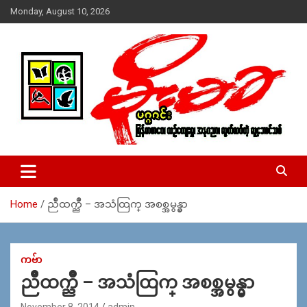
Skip
Monday, August 10, 2026
to
content
USA – editors @ moemaka.net ((510) 854-6501)။ ရန္ကုန္ ဆက္သြ
MoeMaKa Burmese News &
ယ္ေရး – အမွတ္ ၂၅၄၊ ပထပ္၊ လမ္း ၄၀၊ ေက်ာက္တံတား၊ ရန္ကုန္။
Media
(ဖုုံး – ၀၉ ၂၅၂ ၂၄၉ ၀၉၄ ၊ ၀၉ ၄၂၁ ၇၄၃ ၇၅၃ ၊ ၀၉ ၅၀၄ ၁၀ ၅၈) ျ
ဖန္႔ခ်ိေရး – ဆိပ္ကမ္းသာစာေပ – အမွတ္ ၁၃ / ၃၈ လမ္း။ ပလာ
Home
ညိဳထက္ညိဳ – အသံထြက္ အစစ္အမွန္မွာ
ဇာေစ်းသစ္ ။ ၀၉ ၇၈၆၈၃၇ ၃၀၅ / ၀၉ ၉၆၃၆၉၉၈၃၄
ကဗ်ာ
ညိဳထက္ညိဳ – အသံထြက္ အစစ္အမွန္မွာ
November 8, 2014
admin