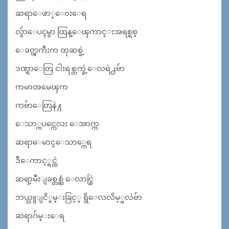
ဆရာေဖာ္ေ၀းေရ
လွ်ာေပၚမွာ ထြန္ေၾကာင္းအရစ္ရစ္
ေခတ္ၾကီးက ထုဆစ္ခဲ့
ဒဏ္ရာေတြ ငါးရစ္တက္ခဲ့ေလရဲ႕ဗ်ာ
ကမာၻမေၾက
ကဗ်ာေတြနဲ႔
ေသာ္ကပင္ကေလး ေအာက္က
ဆရာေမာင္ေသာ္ကေရ
ဒီေကာင့္ရင္ထဲ
ဆရာ့မီးျခစ္တစ္ဆံ ေလာင္စြဲ
ဘယ္သူျငိွမ္းခြင့္ ရွိေလလိမ့္မလဲဗ်ာ
ဆရာဂ်မ္းေရ