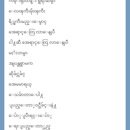
ကမ္းရိုးတန္း ရွိရာဆီမွာ
ေလၾကီးမိုးၾကီး
ရိပ္ၾကီးမည္းေမွာင္
အေရာင္ေတြ လာေနျပီ
ငါ႔ဆီ အေရာင္ေတြ လာေနျပီ
မႏၲလာမွာ
အျပန္တစ္ရာမက
ဆိုခ်င္ကခ်င္
အေမမာရယ္
ေသခ်ာတာေပါ႔
ျပည္ေတာ္၀င္သီခ်င္းနဲ႔
ေပ်ာ္ျပီးရင္းေပ်ာ္
ေရႊျပည္ေတာ္သည္