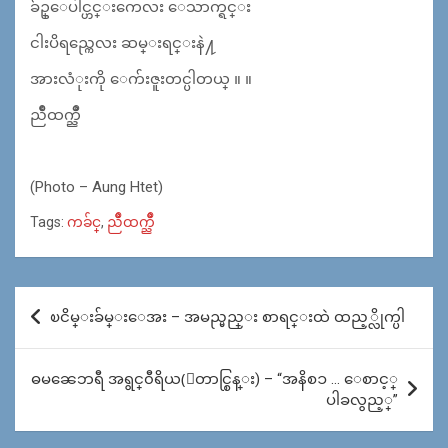
ခ်ဥ္ေပါင္ဟင္းကေလး ေသာက္ရင္း
ငါးပိရည္ကေလး ဆမ္းရင္းနဲ႔
အားလံုးကို ေက်းဇူးတင္ပါတယ္ ။ ။
ညိဳထက္ညိဳ
(Photo – Aung Htet)
Tags:
ကခ်င္
,
ညိဳထက္ညိဳ
Post
ၿငိမ္းခ်မ္းေအး – အမည္မည္း စာရင္းထဲ ထည့္လိုက္ပါ
navigation
ဓမၼေဘရီ အရွင္၀ီရိယ(ေတာင္စြန္း) – “အနိစၥ … ေစာင့္
ပါခလွည့္”