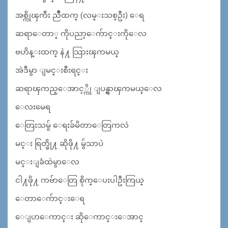
အစ္ကိုၾကီး ညိဳထက္ (လမ္းသစ္ဦး) ေရ
ဆရာေတာ္ ကိုပညာ့ေက်ာင္းကိုေလ
ဗဟိန္းထက္ နဲ႔ သြားၾကမယ္
အဲဒီမွာ ျမင္းစီးရင္း
ဆရာၾကည္ေအာင့္ကို ျပန္ရွာၾကမယ္ေလ
ေလးမေရ
ေတြးသမွ် ေရးခ်မိတာေတြကလဲ
မင္း ရြတ္ဖို႔ ဆိုဖို႔ မွ်သာပဲ
မင္းျခံထဲမွာေလ
ငါ႔ဖို႔ ကဗ်ာေတြ စိုက္ေပးပါဦးကြယ္
ေတာေက်ာင္းေရ
ေျပာေကာင္း ဆိုေကာင္းေအာင္