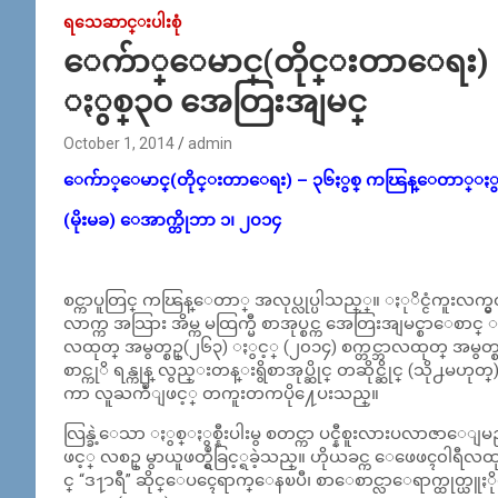
ရသေဆာင္းပါးစုံ
ေက်ာ္ေမာင္(တိုင္းတာေရး) 
ႏွစ္၃၀ အေတြးအျမင္
October 1, 2014
admin
ေက်ာ္ေမာင္(တိုင္းတာေရး) – ၃၆ႏွစ္ ကၽြန္ေတာ္ႏွင
(မိုးမခ) ေအာက္တိုဘာ ၁၊ ၂၀၁၄
စင္ကာပူတြင္ ကၽြန္ေတာ္ အလုပ္လုပ္ပါသည္္။ ႏုိင္ငံကူးလက္မွတ္ သက
လာက္က အသြား အိမ္က မထြက္မီ စာအုပ္စင္က အေတြးအျမင္စာေစာင္
လထုတ္ အမွတ္စဥ္(၂၆၃) ႏွင့္ (၂၀၁၄) စက္တင္ဘာလထုတ္ အမွတ္စ
စာင္ကုိ ရန္ကုန္ လွည္းတန္းရွိစာအုပ္ဆိုင္ တဆိုင္ဆိုင္ (သို႕မဟုတ္)
ကာ လူႀကဳံျဖင့္ တကူးတကပို႔ေပးသည္။
လြန္ခဲ့ေသာ ႏွစ္ႏွစ္နီးပါးမွ စတင္ကာ ပင္နီစူးလားပလာဇာေ
ဖင့္ လစဥ္ မွာယူဖတ္ရွဳခြင့္ရခဲ့သည္။ ဟိုယခင္က ေဖေဖၚ၀ါရီ
င္ “ဒ႑ာရီ” ဆိုင္ေပၚေရာက္ေနၿပီ၊ စာေစာင္လာေရာက္ထုတ္ယူ