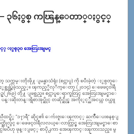
– ၃၆ႏွစ္ ကၽြန္ေတာ္ႏွင့္
့္ ႏွစ္၃၀ အေတြးအျမင္
္တမ္းတိုးဖို႔ ျမန္မာသံရုံး (စင္ကာပူ) ကို ၿပီးခဲ့တဲ့ ႏွစ္ပတ္ေ
 ႏွစ္အုပ္ဆြဲခဲ့သည္္။ ၾကည့္မိလုိက္ေတာ့ (၂၀၁၄) ေဖေဖၚ၀ါရီ
ဥ္(၂၆၉) တို႔ ျဖစ္သည္။ စင္ကာပူေရာက္စတြင္ အေတြးအျမင္စာေ
 ပန္းဆိုးတန္းရွိစာအုပ္ဆိုင္ တဆိုင္ဆိုင္မွ အကိုႏွင့္ညီအငယ္က ၀ယ္ယူ
ျမညီထပ္ရိွ “ဒ႑ာရီ” ဆိုင္၏ ေက်းဇူးေၾကာင့္ ႀကိဳေပးစနစ္ျ
လထုတ္ဆိုလွ်င္ ေဖေဖၚ၀ါရီလလယ္ေလာက္တြင္မွ အေတြးအျမင္စာေစာ
ႏိုင္ပါၿပီဟု ဖုန္းျဖင့္ စာပို႕ကာ အေၾကာင္းၾကားသည္။ မွ