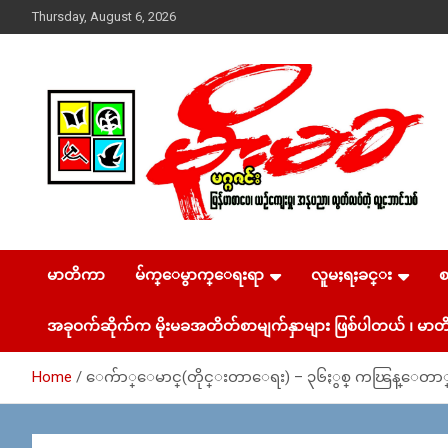
Skip
Thursday, August 6, 2026
to
content
USA – editors @ moemaka.net ((510) 854-6501)။ ရန္ကုန္ ဆက္သြ
MoeMaKa Burmese
ယ္ေရး – အမွတ္ ၂၅၄၊ ပထပ္၊ လမ္း ၄၀၊ ေက်ာက္တံတား၊ ရန္ကုန္။
(ဖုုံး – ၀၉ ၂၅၂ ၂၄၉ ၀၉၄ ၊ ၀၉ ၄၂၁ ၇၄၃ ၇၅၃ ၊ ၀၉ ၅၀၄ ၁၀ ၅၈)
မာတိကာ
မ်က္ေမွာက္ေရးရာ
လူမႈရႈခင္း
News & Media
ျဖန္႔ခ်ိေရး – ဆိပ္ကမ္းသာစာေပ – အမွတ္ ၁၃ / ၃၈ လမ္း။ ပ
လာဇာေစ်းသစ္ ။ ၀၉ ၇၈၆၈၃၇ ၃၀၅ / ၀၉ ၉၆၃၆၉၉၈၃၄
အခုဝက်ဆိုက်က မိုးမခအတိတ်စာမျက်နှာများ ဖြစ်ပါတယ် ၊ မာတိ
Home
ေက်ာ္ေမာင္(တိုင္းတာေရး) – ၃၆ႏွစ္ ကၽြန္ေတာ္