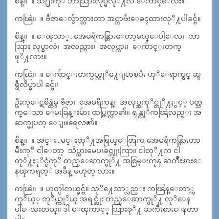
စိန္။ ။ သံ႐ုံးကုိ ဘာသြားလုပ္မလုိ႔လဲ ေကာင္ေလး။
ကၽြဲ။ ။ ဗီဇာေလွ်ာက္ထားတာ အင္တာဗ်ဴးေခၚထားလုိ႔ပါခင္ဗ်။
စိန္။ ။ ေၾသာ္…အေမရိကန္သြားေတာ့မယ္ေပါ့ေလ၊ ဘာ
သြား လုပ္မွာလဲ၊ အလည္လား၊ အလုပ္လား၊ ေက်ာင္းတက္
ဖုိ႔လား။
ကၽြဲ။ ။ ေက်ာင္းတက္မယ္လုိ႔ေျပာၿပီး ဟုိေရာက္ရင္ ဆူ
ရွီလိပ္မွာပါ ခင္ဗ်။
ဦးကုေဋစိန္ထံမွ ဗီဇာ၊ အေမရိကန္၊ အလုပ္အကုိင္တုိ႔ႏွင့္ ပတ္သ
က္ေသာ ေမးခြန္းမ်ား ထပ္ထြက္လာ၏။ ရန္လုိကၽြဲလည္း အ
ဆက္မျပတ္ ေျဖရေလ၏။
စိန္။ ။ အင္း…မင္းတုိ႔အရြယ္ေတြက အေမရိကန္သြားတာ
မ်ဳိးကုိ ငါေတာ့ သိပ္အားမေပးခ်င္ဘူးကြာ။ ငါတုိ႔က ငါ
တုိ႔ႏုိင္ငံကုိ တည္ေဆာက္ဖုိ႔ အစြမ္းကုန္ ႀကဳိးစားေ
နၾကရတ့ဲ အခ်ိန္ မဟုတ္ လား။
ကၽြဲ။ ။ ဟုတ္ပါတယ္ခင္ဗ်။ သုိ႔ေသာ္လည္း ကၽြန္ေတာ္က
ကုိယ့္ ကုိယ္ကုိယ္ အရင္ဆုံး တည္ေဆာက္ဖုိ႔ လုိေန
ပါေသးတယ္။ ဒါ ေၾကာင့္ သြားဖုိ႔ ႀကိဳးစားေနတာ