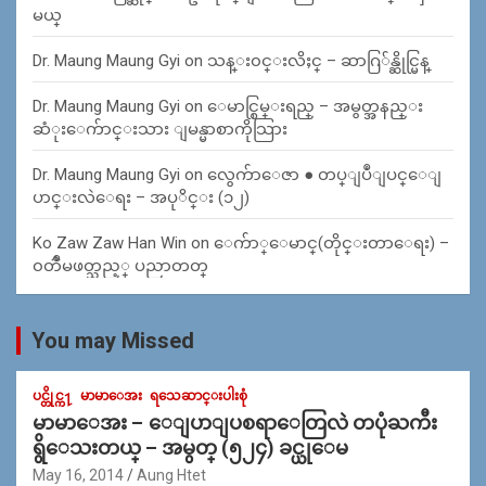
မယ္
Dr. Maung Maung Gyi
on
သန္း၀င္းလိႈင္ – ဆာဂြ်န္ဆိုင္မြန္
Dr. Maung Maung Gyi
on
ေမာင္စြမ္းရည္ – အမွတ္အနည္း
ဆံုးေက်ာင္းသား ျမန္မာစာကိုသြား
Dr. Maung Maung Gyi
on
လွေက်ာေဇာ ● တပ္ျပဳျပင္ေျ
ပာင္းလဲေရး – အပုိင္း (၁၂)
Ko Zaw Zaw Han Win
on
ေက်ာ္ေမာင္(တိုင္းတာေရး) –
၀တၳဳမဖတ္သည့္ ပညာတတ္
You may Missed
ပင္တိုင္က႑
မာမာေအး
ရသေဆာင္းပါးစုံ
မာမာေအး – ေျပာျပစရာေတြလဲ တပုံႀကီး
ရွိေသးတယ္ – အမွတ္ (၅၂၄) ခင္ယုေမ
May 16, 2014
Aung Htet