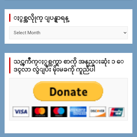
r
c
ႏွစ္အလိုုက္ ျပန္ရွာရန္
h
ႏွ
စ္
အ
လိုု
က္
သင္ၾကိဳက္ႏွစ္သက္ရာ စာကို အနည္းဆုံး ၁ ေ
ျ
ပ
ဒၚလာ လွဴျပီး မိုးမခကို ကူညီပါ
န္
ရွာ
ရန္