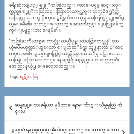
ခရီးဆုံးသျဖင့္ ရန္လုိကၽြဲလည္း ကားေပၚမွ ဆင္းလုိ
က္သည္။ ရန္လုိကၽြဲဆင္းသြားေသာ္လည္း တကၠစီဒ႐ုိင္ဘာ
အသြင္ယူထား သူ ဦးကုေဋစိန္ႀကီးက သူ႔အေတြးႏွင့္သူ ၿငိမ္သ
က္ေနမိ၏။ သတင္းေထာက္ အေသးစိတ္ရွင္းျပသြားခ်က္
ကုိ ျပန္စဥ္းစား ေနမိ၏။
“ကၽြဲႀကီးတစ္ေကာင္လုံး တယ္လီဖုန္းထဲ၀င္သြားတယ္ဆုိ တာ
ယုံၿပီမဟုတ္လား”ဟူေသာ ေျပာဆုိခ်က္က သူ႔နားထဲ ပ့ဲတင္
ထပ္ေန၏။ ျမန္မာျပည္တြင္ တယ္လီဖုန္းထဲသုိ႔ ၀င္သြားေသာ
ကၽြဲ၊ ႏြား အေကာင္ေရ မည္မွ်ရိွမည္နည္းဟု ဆက္လက္ၿပီး
အေတြး နယ္ခ်ဲ႕ ေနေလသတည္း။ ။
Tags:
ရန္လိုကၽြဲ
Post
ဆန္ဖရန္ေဘးဧရိယာ မုဒိတာေရႊေက်ာင္း သိမ္သမုတ္ပြဲ က်
navigation
င္းပ
ျမန္မာဂ်ာနယ္လစ္နက္၀ပ္က အီလဲဗင္းသတင္းေထာက္ ေထာ