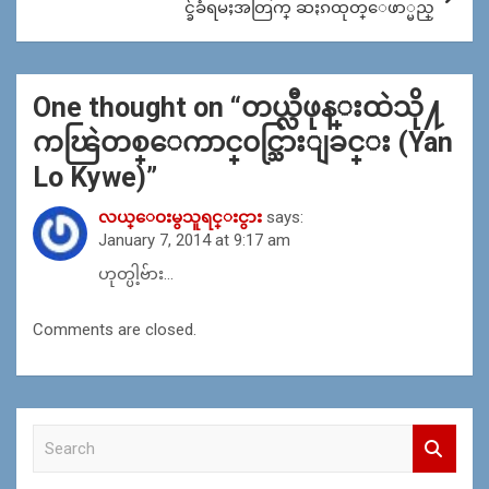
င္ခ်ခံရမႈအတြက္ ဆႏၵထုတ္ေဖာ္မည္
One thought on “
တယ္လီဖုန္းထဲသို႔
ကၽြဲတစ္ေကာင္၀င္သြားျခင္း (Yan
Lo Kywe)
”
လယ္ေဝးမွသူရင္းငွား
says:
January 7, 2014 at 9:17 am
ဟုတ္ပါ့ဗ်ား…
Comments are closed.
S
e
a