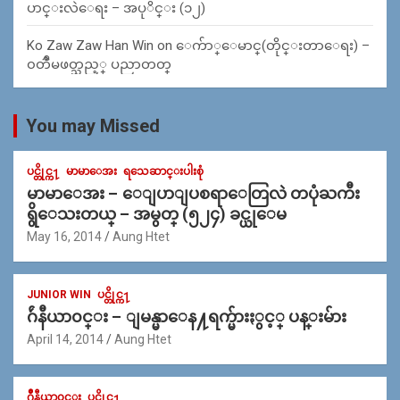
ပာင္းလဲေရး – အပုိင္း (၁၂)
Ko Zaw Zaw Han Win
on
ေက်ာ္ေမာင္(တိုင္းတာေရး) –
၀တၳဳမဖတ္သည့္ ပညာတတ္
You may Missed
ပင္တိုင္က႑
မာမာေအး
ရသေဆာင္းပါးစုံ
မာမာေအး – ေျပာျပစရာေတြလဲ တပုံႀကီး
ရွိေသးတယ္ – အမွတ္ (၅၂၄) ခင္ယုေမ
May 16, 2014
Aung Htet
JUNIOR WIN
ပင္တိုင္က႑
ဂ်ဴနီယာ၀င္း – ျမန္မာေန႔ရက္မ်ားႏွင့္ ပန္းမ်ား
April 14, 2014
Aung Htet
ဂ်ဳနီယာ၀င္း
ပင္တိုင္က႑