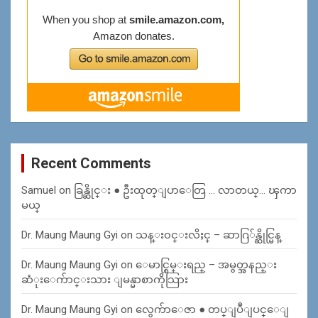
Recent Comments
Samuel
on
ခြန္ဆိုင္း ● ဦးထုတ္ျပာေတြ … လာတယ္… ၾကာ
မယ္
Dr. Maung Maung Gyi
on
သန္း၀င္းလိႈင္ – ဆာဂြ်န္ဆိုင္မြန္
Dr. Maung Maung Gyi
on
ေမာင္စြမ္းရည္ – အမွတ္အနည္း
ဆံုးေက်ာင္းသား ျမန္မာစာကိုသြား
Dr. Maung Maung Gyi
on
လွေက်ာေဇာ ● တပ္ျပဳျပင္ေျ