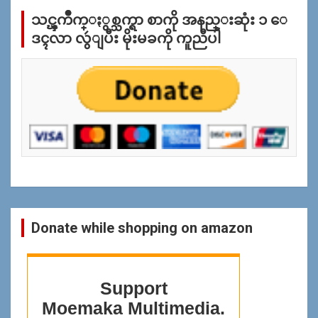
က္
သင္ၾကိဳက္ႏွစ္သက္ရာ စာကို အနည္းဆုံး ၁ ေ
ျ
ပ
ဒၚလာ လွဴျပီး မိုးမခကို ကူညီပါ
န္
ရွာ
ရန္
Donate while shopping on amazon