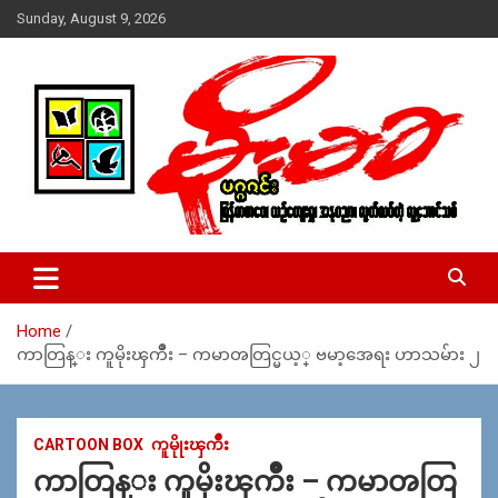
Skip
Sunday, August 9, 2026
to
content
USA – editors @ moemaka.net ((510) 854-6501)။ ရန္ကုန္ ဆက္သြ
MoeMaKa Burmese News &
ယ္ေရး – အမွတ္ ၂၅၄၊ ပထပ္၊ လမ္း ၄၀၊ ေက်ာက္တံတား၊ ရန္ကုန္။
Media
(ဖုုံး – ၀၉ ၂၅၂ ၂၄၉ ၀၉၄ ၊ ၀၉ ၄၂၁ ၇၄၃ ၇၅၃ ၊ ၀၉ ၅၀၄ ၁၀ ၅၈) ျ
ဖန္႔ခ်ိေရး – ဆိပ္ကမ္းသာစာေပ – အမွတ္ ၁၃ / ၃၈ လမ္း။ ပလာ
Home
ဇာေစ်းသစ္ ။ ၀၉ ၇၈၆၈၃၇ ၃၀၅ / ၀၉ ၉၆၃၆၉၉၈၃၄
ကာတြန္း ကူမိုးၾကိဳး – ကမာၻတြင္မယ့္ ဗမာ့အေရး ဟာသမ်ား ၂
CARTOON BOX
ကူမိုုးၾကိဳး
ကာတြန္း ကူမိုးၾကိဳး – ကမာၻတြ