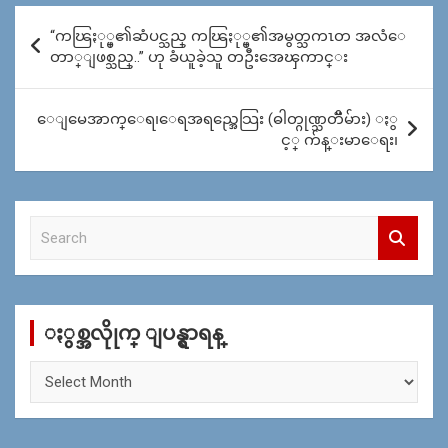
Post
“ကၽြႏု္ပ္၏ဆံပင္သည္ ကၽြႏု္ပ္၏အမွတ္သကၤတ အလံေ
navigation
တာ္ျဖစ္သည္..” ဟု ခံယူခဲ့သူ တဦးအေၾကာင္း
ေျမေအာက္ေရ၊ေရအရည္အေသြး (ဓါတ္ဂုဏ္သတၱိမ်ား) ႏွ
င့္ က်န္းမာေရး၊
S
e
a
r
c
ႏွစ္အလိုုက္ ျပန္ရွာရန္
h
ႏွ
စ္
အ
လိုု