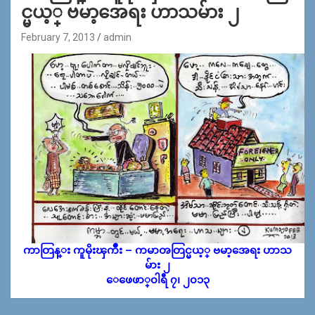
င္မယ့္ ဗမာ့အေရး ဟာသမ်ား ၂
February 7, 2013
admin
ကာတြန္း ကူမိုးၾကိဳး – ကမာၻတြင္မယ့္ ဗမာ့အေရး ဟာသ
မ်ား ၂
ေဖေဖာ္၀ါရီ ၇၊ ၂၀၁၃