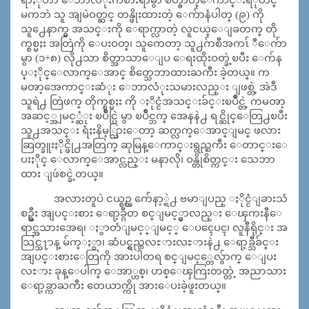
မကဘဲ သူ အျမဲဝတ္ဆင္ တန္ဖိုးထားတဲ့ ေက်ာနံပါတ္ (၉) ကို
သူ႕ေနာက္မွ အသင္းကို ေရာက္လာတဲ့ လူငယ္ေျခတက္ တို
က္စစ္မႈး အတြဲကို ေပးဝတ္၊ သူကေတာ့ သူ႕ဂ်ာစီအကၤ် ီေက်ာ
မွာ (၁+၈) လို႕သာ စိတ္အာသာေျပ ေရးထိုးဝတ္ခဲ့ၿပီး ေက်န
ပ္ႏိုင္ေလာက္ေအာင္ စိတ္သေဘာထားႀကီး ခဲ့တယ္။ က
မၻာ့အေကာင္းဆံုး ေဘာလံုးသမားလည္း ျဖစ္တဲ့ အဲဒီ
သူရဲ႕ တြဲဖက္ တိုက္စစ္မႈး ကို ႏိုင္ငံအသင္းခ်င္းၿပိဳင္တဲ့ ကမၻာ့
အဆင့္အျမင့္ဆံုး ၿပိဳင္ပြဲ မွာ ၿပိဳင္ဘက္ အေနနဲ႕ ရင္ဆိုင္ေတြ႕ၿပီး
သူ႕အသင္း ရံႈးနိမ့္သြားေတာ့ ဆက္လက္ေအာင္ျမင္ ဖလား
ဆြတ္ခူးႏိုင္ဖို႕အတြက္ ဆုမြန္ေကာင္းရွည္ႀကီး ေတာင္းေ
ပးႏိုင္ ေလာက္ေအာင္လည္း မနာလို၊ ဝန္တိုစိတ္ကင္း သေဘာ
ထား ျဖဴစင္ခဲ့တယ္။
အလားတူပဲ ငယ္စဥ္က က်ေနာ့္ရဲ႕ ဗမာျပည္ ႏိုင္ငံျခားသံ
စဥ္မွီး အျပင္းစား ေရာ့ခ္ဂီတ စင္ျမင့္မွာလည္း ေၾကးနီေ
ရာင္အသားအေရ၊ ႏွာတံျမင့္ျမင့္ ေပၚေပၚ၊ လူနီရိုင္း အ
သြင္သ႑ာန္ မ်က္ႏွာ၊ ဆံပင္ရွည္တလႊားလႊားနဲ႕ ေရာ့ခ္သီခ်င္း
အျပင္းစားေတြကို အားပါတရ စင္ျမင့္တေလွ်ာက္ ေျပး
လႊား ခုန္ေပါက္ ေအာ္ဟစ္၊ ဟစ္ေၾကြးတတ္တဲ့ အညာသား
ေရာ့ခ္ကာႀကီး တေယာက္ကို အားေပးခဲ့ဖူးတယ္။