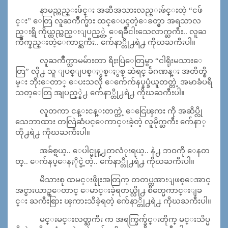
နာမည္လည္းဖ်င္း အဆီအသားလည္းဖ်င္းတဲ့ “ငဖ်
င္း” ေတြ လူႀကိဳက္မ်ား ထင္ေပၚတဲ့ေခတ္မွာ အရသာလ
ည္းရွိ ကိုယ္ထည္လည္းျပည့္တဲ့ ေရခ်ိဳငါးသေလာက္ႀကီး.. လူႀ
ကိဳက္နည္းတဲ့ေကာင္ႀကီး.. က်ေနာ္တို႕ရဲ႕ ကိုဃႀကီးပါ။
လူႀကိဳက္သာမမ်ားတာ ရိႈးပြဲေတြမွာ “ငါရိုးမသားေ
တြ” လို႕ သူ ျပစ္ျပစ္ႏွစ္ႏွစ္ ဆဲရင္ ခ်ဲဂဏန္း အတိတ္စိ
မ္း ဘိုးေတာ္ ေပးသလို ေက်ေက်နပ္နပ္ခံယူတတ္တဲ့ အမာခံပရိ
သတ္ေတြ အျပည့္နဲ႕ က်ေနာ္တို႕ရဲ႕ ကိုဃႀကီးပါ။
လူတကာ ငန္းငန္းတက္တဲ့ ေငြေၾကး ကို အဆိပ္လို
သေဘာထား တလြဲဆံပင္ေကာင္းခဲ့တဲ့ လူမိုက္ႀကီး က်ေနာ္
တို႕ရဲ႕ ကိုဃႀကီးပါ။
အခ်စ္ရယ္.. ေပါင္မုန္႕တလံုးရယ္.. နဲ႕ ဘဝကို ေနတ
တ္.. ေက်နပ္ေနႏိုင္ခဲ့တဲ့.. က်ေနာ္တို႕ရဲ႕ ကိုဃႀကီးပါ။
မိသားစု ထမင္းဖိုုးအတြက္ တတပ္တအားျဖစ္ေအာင္
အငွားယာဥ္ေတာင္ ေမာင္းခဲ့ရတယ္လို႕ စိတ္မေကာင္းျခ
င္း ႀကီးစြား ၾကားသိခဲ့ရတဲ့ က်ေနာ္တို႕ရဲ႕ ကိုဃႀကီးပါ။
မင္းမင္းလတ္ႀကီး က အရက္ခြက္ခ်င္းတိုက္ မင္းသိပ္မ