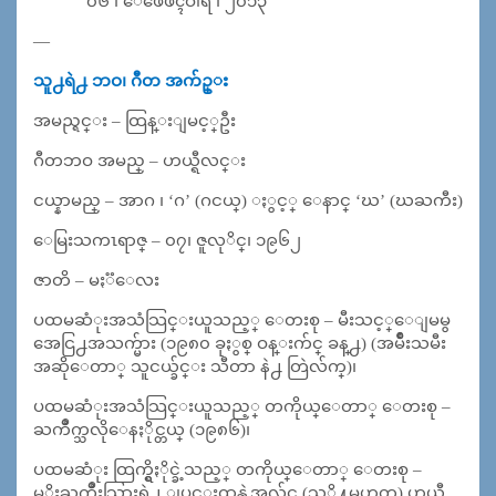
၀၆ ၊ ေဖေဖၚဝါရီ ၊ ၂၀၁၃
—
သူ႕ရဲ႕ ဘဝ၊ ဂီတ အက်ဥ္း
အမည္ရင္း – ထြန္းျမင့္ဦး
ဂီတဘဝ အမည္ – ဟယ္ရီလင္း
ငယ္နာမည္ – အာဂ ၊ ‘ဂ’ (ဂငယ္) ႏွင့္ ေနာင္ ‘ဃ’ (ဃႀကီး)
ေမြးသကၤရာဇ္ – ၀၇၊ ဇူလုိင္၊ ၁၉၆၂
ဇာတိ – မႏၱေလး
ပထမဆံုးအသံသြင္းယူသည့္ ေတးစု – မီးသင့္ေျမမွ
အေငြ႕အသက္မ်ား (၁၉၈၀ ခုႏွစ္ ဝန္းက်င္ ခန္႕) (အမ်ိဳးသမီး
အဆိုေတာ္ သူငယ္ခ်င္း သီတာ နဲ႕ တြဲလ်က္)၊
ပထမဆံုးအသံသြင္းယူသည့္ တကိုယ္ေတာ္ ေတးစု –
ႀကိဳက္သလိုေနႏိုင္တယ္ (၁၉၈၆)၊
ပထမဆံုး ထြက္ရွိႏိုင္ခဲ့သည့္ တကိုယ္ေတာ္ ေတးစု –
မုိးႀကိဳးသြားရဲ႕ ျပင္းထန္တဲ့အလ်င္ (သုိ႔မဟုတ္) ဟယ္ရီ