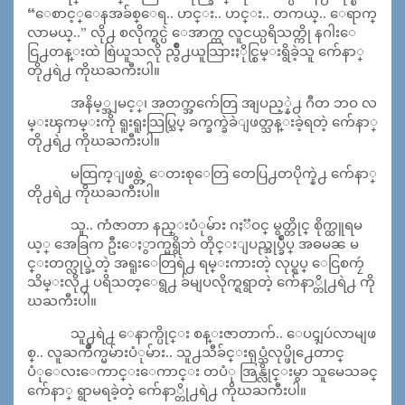
“ေစာင့္ေနအခ်စ္ေရ.. ဟင္း.. ဟင္း.. တကယ္.. ေရာက္
လာမယ္..” လို႕ စလိုက္ရင္ပဲ ေအာက္က လူငယ္ပရိသတ္ကို နဂါးေ
ငြ႕တန္းထဲ စြဲယူသလို ညွိဳ႕ယူသြားႏိုင္စြမ္းရွိခဲ့သူ က်ေနာ္
တို႕ရဲ႕ ကိုဃႀကီးပါ။
အနိမ့္အျမင့္၊ အတက္အက်ေတြ အျပည့္နဲ႕ ဂီတ ဘဝ လ
မ္းၾကမ္းကို ရူးရူးသြပ္သြပ္ ခက္ခက္ခဲခဲျဖတ္သန္းခဲ့ရတဲ့ က်ေနာ္
တို႕ရဲ႕ ကိုဃႀကီးပါ။
မထြက္ျဖစ္တဲ့ ေတးစုေတြ တေပြ႕တပိုက္နဲ႕ က်ေနာ္
တို႕ရဲ႕ ကိုဃႀကီးပါ။
သူ.. ကံဇာတာ နည္းပံုမ်ား ဂႏၱဝင္ မွတ္တိုင္ စိုက္ထူရမ
ယ့္ အေခြက ဦးေႏွာက္မရွိဘဲ တိုင္းျပည္အုပ္ခ်ဳပ္ အဓမၼ မ
င္းတက္လုပ္ခဲ့တဲ့ အရူးေတြရဲ႕ ရမ္းကားတဲ့ လုပ္ရပ္ ေငြစကၠဴ
သိမ္းလို႕ ပရိသတ္ေရွ႕ ခ်မျပလိုက္ရရွာတဲ့ က်ေနာ္တို႕ရဲ႕ ကို
ဃႀကီးပါ။
သူ႕ရဲ႕ ေနာက္ပိုင္း စန္းဇာတာက်.. ေပၚျပဴလာမျဖ
စ္.. လူႀကိဳက္မမ်ားပံုမ်ား.. သူ႕သီခ်င္းရုပ္သံလုပ္ဖို႕ေတာင္
ပံုေလးေကာင္းေကာင္း တပံု အြန္လိုင္းမွာ သူမေသခင္
က်ေနာ္ ရွာမရခဲ့တဲ့ က်ေနာ္တို႕ရဲ႕ ကိုဃႀကီးပါ။