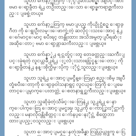
သူဟာ က်ေနာ့္အတြက္ ႏိုင္ငံျခားသံစဥ္မွီး အျပင္းစား
ဗမာ ေရာ့ခ္ဂီတ ရဲ႕ တဦးတည္းေသာ ေရာ့ခ္ဧကရာဇ္ႀကီးလ
ည္း ျဖစ္ခဲ့တယ္။
သူဟာ က်ေနာ့္အတြက္ ဗမာျပည္ ကိုယ္ပိုင္သံစဥ္ ေရာ့ခ္
ဂီတ ကို ေရွးဦးလမ္းေဖာက္ခဲ့တဲ့ ဆလိုင္းသႊေအာင္ နဲ႕
ေဂ်ေမာင္ေမာင္ ၿပီးရင္ တန္ဖိုးထား အသိအမွတ္ျပဳရဆံုး
အဆိုေတာ္ ဗမာ ေရာ့ခ္ကာႀကီးလည္း ျဖစ္တယ္။
သူဟာ က်ေနာ္နဲ႕ ရင္ဘတ္ခ်င္းတူ တေခတ္တည္းႀကီးျ
ပင္းခဲ့ရတဲ့ လူငယ္တခ်ိဳ႕ရဲ႕ ႏွလံုးသားရင္ခြင္နန္းေတာ္ ကို
ေရာ့ခ္ဂီတနဲ႕ နန္းစိုက္သိမ္းပိုက္ ႏိုင္ခဲ့သူလည္းျဖစ္တယ္။
သူဟာ သူရဲ႕ ေအာင္ျမင္ခ်ိန္ေတြမွာ စည္းစိမ္ အျပဳ
တ္ခံၿပီးေတာ့ကို ေရာ့ခ္ဝါသနာရွင္ လူငယ္ေတြကို ေျမေ
တာင္ေျမွာက္ေပးတတ္တဲ့ ေစတနာရွင္ႀကီးလည္းျဖစ္တယ္။
သူဟာ သူဆိုခဲ့တဲ့သီခ်င္းေတြနဲ႕ သူ႕ရဲ႕ ေနာ
က္ေပါက္ေတြ ေအာင္ျမင္မႈရ၊ သူ႕ကို ေက်ာ္သြားႏိုင္တာကို
လည္း မနာလိုဝန္တိုစိတ္ကင္း ေက်နပ္ေနႏိုင္တဲ့ စိတ္သေဘာ
ထားျပည့္ဝသူလည္း ျဖစ္တယ္။
သူဟာ ေအာင္ျမင္ေနတဲ့အခ်ိန္မွာ လြယ္လြယ္ကူကူ ေငြ