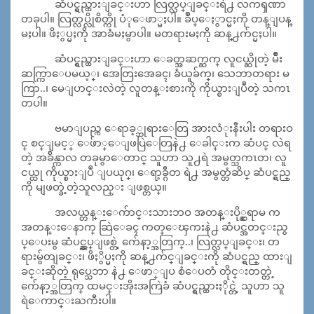
ဆံပင္ရွည္ထားျခင္းဟာ လြတ္လပ္ျခင္းရဲ႕ လကၡဏာ
တခုပါ။ လြတ္လပ္လိုစိတ္ကို ပံုေဖာ္မႈပါ။ ခ်ဳပ္ေႏွာင္မႈကို တန္ျပန္
မႈပါ။ ဖိႏွပ္မႈကို အာခံမႈမွာပါ။ မတရားမႈကို ဆန္႕က်င္မႈပါ။
ဆံပင္ရွည္ထားျခင္းဟာ ေခတ္အဆက္ဆက္ လူငယ္ဆိုတဲ့ မ်ိဳး
ဆက္ကြာေပမယ့္၊ အေတြးအေခၚ၊ ခံယူခ်က္၊ သေဘာတရား မ
ကြာ..၊ မေျပာင္းလဲတဲ့ လူတန္းစားကို ကိုယ္စားျပဳတဲ့ သကၤ
တပါ။
ဗမာျပည္က ေရာခ့္ဘုရားေတြ အားလံုးနီးပါး တရားဝ
င္ စင္ျမင့္ ေဖ်ာ္ေျဖပြဲေတြနဲ႕ ေခါင္းက ဆံပင္ လဲရ
တဲ့ အခ်ိန္ကာလ တခုမွာေတာင္ သူဟာ သူ႕ရဲ အမွတ္သကၤတ၊ လူ
ငယ္ထု ကိုယ္စားျပဳ ျပယုဂ္၊ ေရာ့ခ္ဂီတ ရဲ႕ အမွတ္တံဆိပ္ ဆံပင္ရွည္
ကို မျဖတ္ခဲ့တဲ့သူလည္း ျဖစ္တယ္။
အလယ္တန္းေက်ာင္းသားဘဝ အတန္းပို္င္ဆရာမ က
အတန္းေနာက္ ဆြဲေခၚ ကတ္ေၾကးနဲ႕ ဆံပင္အတင္းညွ
ပ္ေပးမွ ဆံပင္ညွပ္ျဖစ္တဲ့ က်ေနာ့္အတြက္..၊ လြတ္လပ္ျခင္း၊ တ
ရားမွ်တျခင္း၊ ဖိႏွိပ္မႈကို ဆန္႕က်င္ျခင္းကို ဆံပင္ရွည္ ထားျ
ခင္းဆိုတဲ့ ရုပ္သေဘာ နဲ႕ ေဖာ္ျပ စံေပတံ တိုင္းတတ္တဲ့
က်ေနာ့္အတြက္ ထမင္းအိုးအကြဲခံ ဆံပင္ရွည္ထားႏိုင္တဲ့ သူဟာ သူ
ရဲေကာင္းႀကီးပါ။