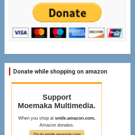
ရွာ
ရန္
Donate while shopping on amazon