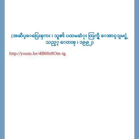
(အဆိပ္ေငြေၾကး ၊ သူ၏ ပထမဆံုး ထြက္ရွိ ေအာင္ျမင္ခဲ့
သည့္ ေတးစု ၊ ၁၉၉၂)
http://youtu.be/4B00r8Om-ig