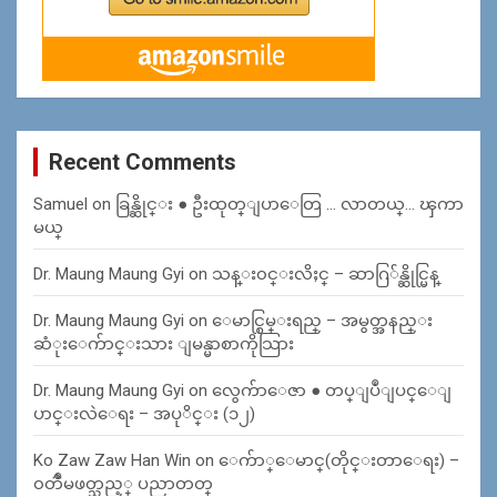
Recent Comments
Samuel
on
ခြန္ဆိုင္း ● ဦးထုတ္ျပာေတြ … လာတယ္… ၾကာ
မယ္
Dr. Maung Maung Gyi
on
သန္း၀င္းလိႈင္ – ဆာဂြ်န္ဆိုင္မြန္
Dr. Maung Maung Gyi
on
ေမာင္စြမ္းရည္ – အမွတ္အနည္း
ဆံုးေက်ာင္းသား ျမန္မာစာကိုသြား
Dr. Maung Maung Gyi
on
လွေက်ာေဇာ ● တပ္ျပဳျပင္ေျ
ပာင္းလဲေရး – အပုိင္း (၁၂)
Ko Zaw Zaw Han Win
on
ေက်ာ္ေမာင္(တိုင္းတာေရး) –
၀တၳဳမဖတ္သည့္ ပညာတတ္