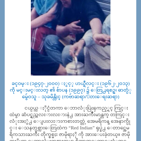
ခင္ဝမ္း (၁၉၄၇-၂၀၀၀) ႏွင့္ ဟယ္ရီလင္း (၁၉၆၂-၂၀၁၃)
ကို မင္းမင္းလတ္ ၏ စ်ာပန (၁၉၉၇) ၌ ေတြ႕ရစဥ္၊ ဓာတ္ပံု
မွ်ေဝသူ – သုခမိန္လိႈင္ (ကဗ်ာဆရာ/ေတးေရးဆရာ)
ငယ္ငယ္က ႏိုင္ငံတကာ ေဘာလံုးပြဲၾကည့္ရင္ ကြင္း
ထဲမွာ ဆံပင္ရွည္တလႊားလႊားနဲ႕ အားႀကိဳးမာန္တက္ တကြင္း
လံုးအႏွံ႕ ေျပးလႊားကစားတတ္တဲ့ အေမရိကန္ အေနာက္ပို
င္း ေသနတ္ပစ္ကားေတြထဲက “Red Indian” ရုပ္နဲ႕ ေတာင္အေမ
ရိကသားႀကီး တိုက္စစ္မႈး ဇာမိုရာႏို ကို အားေပးခဲ့တယ္။ ဇာမို
ရာႏိုဟာ ေဘာလံုးကစားရာမွာ စိတ္ဓာတ္ေကာင္းရံုတင္