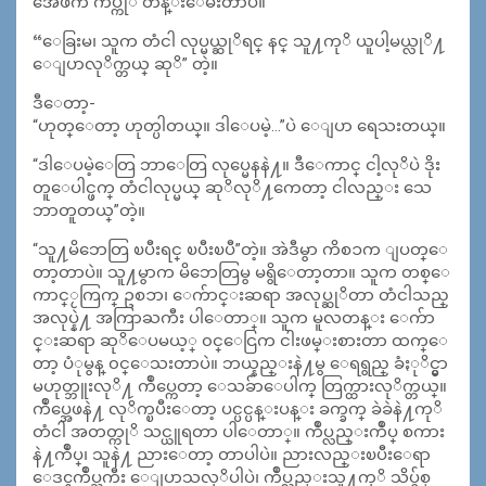
အေဖက က်ဳပ္ကုိ တန္းေမးတာပဲ။
“ေခြးမ၊ သူက တံငါ လုပ္မယ္ဆုိရင္ နင္ သူ႔ကုိ ယူပါ့မယ္လုိ႔
ေျပာလုိက္တယ္ ဆုိ” တဲ့။
ဒီေတာ့-
“ဟုတ္ေတာ့ ဟုတ္ပါတယ္။ ဒါေပမဲ့…”ပဲ ေျပာ ရေသးတယ္။
“ဒါေပမဲ့ေတြ ဘာေတြ လုပ္မေနနဲ႔။ ဒီေကာင္ ငါ့လုိပဲ ဒိုး
တူေပါင္ဖက္ တံငါလုပ္မယ္ ဆုိလုိ႔ကေတာ့ ငါလည္း သေ
ဘာတူတယ္”တဲ့။
“သူ႔မိဘေတြ ၿပီးရင္ ၿပီးၿပီ”တဲ့။ အဲဒီမွာ ကိစၥက ျပတ္ေ
တာ့တာပဲ။ သူ႔မွာက မိဘေတြမွ မရွိေတာ့တာ။ သူက တစ္ေ
ကာင္ႂကြက္ ဥစၥာ၊ ေက်ာင္းဆရာ အလုပ္ဆုိတာ တံငါသည္
အလုပ္နဲ႔ အကြာႀကီး ပါေတာ္။ သူက မူလတန္း ေက်ာ
င္းဆရာ ဆုိေပမယ့္ ၀င္ေငြက ငါးဖမ္းစားတာ ထက္ေ
တာ့ ပံုမွန္ ၀င္ေသးတာပဲ။ ဘယ္နည္းနဲ႔မွ ေရရွည္ ခံႏုိင္မွာ
မဟုတ္ဘူးလုိ႔ က်ဳပ္ကေတာ့ ေသခ်ာေပါက္ တြက္ထားလုိက္တယ္။
က်ဳပ္အေဖနဲ႔ လုိက္ၿပီးေတာ့ ပင္ပင္ပန္းပန္း ခက္ခက္ ခဲခဲနဲ႔ကုိ
တံငါ အတတ္ကုိ သင္ယူရတာ ပါေတာ္။ က်ဳပ္လည္းက်ဳပ္ စကား
နဲ႔က်ဳပ္၊ သူနဲ႔ ညားေတာ့ တာပါပဲ။ ညားလည္းၿပီးေရာ
ေဒၚက်ဳပ္ႀကီး ေျပာသလုိပါပဲ၊ က်ဳပ္လည္းသူ႔ကုိ သိပ္ခ်စ္