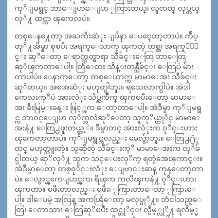
ကုိျမရွင္ ဘာေျပာေျပာ ႂကြားတယ္၊ လူတတ္ လုပ္တယ္
လုိ႔ ထင္လာ ၾကေလပဲ။
တစ္ေန႔ေတာ့ အႀကီးဆံုး ျပႆနာ ေပၚေတာ့တာပဲ။ က်ဳပ္
တုိ႔အိမ္မွာ စုၿပီး အရက္ေသာက္ ၾကတဲ့ တစ္ည၊ အရက္၀ုိ
င္း ဆုိေတာ့ ေရာက္တတ္ရာရာ သီခ်င္းေတြ ဘာေတြ
ဆုိၾကတာေပါ့။ တြံေတး သိန္းတန္သီခ်င္း ေတြပဲ မ်ား
တာပါပဲ။ ေနာက္ေတာ့ တစ္ေယာက္က မာမာေအး သီခ်င္း
ဆုိတယ္။ အစအဆံုး မဟုတ္ပါဘူး။ ရသေလာက္ပါပဲ။ အဲဒါ
ကေလးကုိပဲ အားလံုး သိပ္ႀကိဳက္ ၾကၿပီးေတာ့ မာမာေ
အး ခ်ီးမြမ္းခန္း ဖြင့္ၾက ေတာ့တာေပါ့။ အဲဒီမွာ ကုိျမရွ
င္က ဘာ၀င္ေျပာ လုိက္သလဲဆုိေတာ့ သူကုိယ္တုိင္ မာမာေ
အးနဲ႔ ေတြ႕ဖူးတယ္တ့ဲ။ ဒီမွာတင္ အားလံုးက ၀ုိင္းဟား
ၾကေတာ့တာပဲ။ ကုိျမရွင္ကလည္း မေလွ်ာ့ဘူး။ ေတြ႕႐ံု
တင္ မဟုတ္ဘူးတဲ့။ သူဆိုတဲ့ သီခ်င္းကုိ မာမာေအးက လုိခ်
င္ပါတယ္ ဆုိလုိ႔ သူက သင္ေပးလုိက္ ရတဲ့အေၾကာင္း။
အဲဒီမွာေတာ့ တစ္၀ုိင္းလံုး ေျဗာင္းဆန္ ကုန္ေတာ့တာ
ပဲ။ ေလွာင္ၾကေျပာင္ၾက၊ ရိၾက ကလိၾကနဲ႔ ၀ုိင္းဟား
ၾကတာ။ ၿဖီးတာလည္း ၿဖီး၊ ႂကြားတာေတာ့ ႂကြားေ
ပါ့။ ဒါေပမဲ့ အလြန္ အကၽြံေတာ့ မလုပ္ဖုိ႔။ တံငါသည္ေ
တြ၊ ေတာသား ေတြဆုိၿပီး ထင္တုိင္း လွိမ့္လုိ႔ ရလိမ့္မ