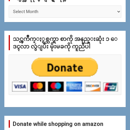
ႏွ
စ္
အ
လိုု
က္
သင္ၾကိဳက္ႏွစ္သက္ရာ စာကို အနည္းဆုံး ၁ ေ
ျ
ပ
ဒၚလာ လွဴျပီး မိုးမခကို ကူညီပါ
န္
ရွာ
ရန္
Donate while shopping on amazon