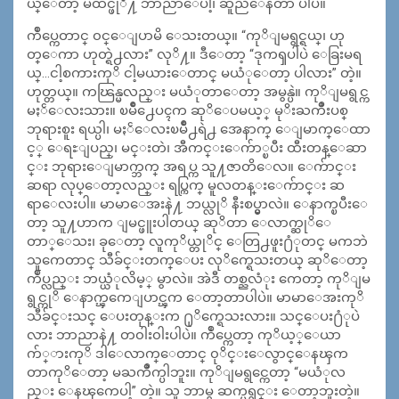
ယ္ေတာ့ မထင္ဖုိ႔ ဘာညာေပါ့၊ ဆူညံေနတာ ပါပဲ။
က်ဳပ္ကေတာင္ ၀င္ေျပာမိ ေသးတယ္။ “ကုိျမရွင္ရယ္၊ ဟု
တ္ေကာ ဟုတ္ရဲ႕လား” လုိ႔။ ဒီေတာ့ “ဒုကၡပါပဲ ေခြးမရ
ယ္…ငါ့စကားကုိ ငါ့မယားေတာင္ မယံုေတာ့ ပါလား” တဲ့။
ဟုတ္တယ္။ ကၽြန္မလည္း မယံုတာေတာ့ အမွန္ပဲ။ ကုိျမရွင္က
မႏၲေလးသား။ ၿမိဳ႕ေပၚက ဆုိေပမယ့္ မုိးႀကိဳးပစ္
ဘုရားစူး ရယ္ပါ၊ မႏၲေလးၿမိဳ႕ရဲ႕ အေနာက္ ေျမာက္ေထာ
င့္ ေရႊျပည္၊ မင္းတဲ၊ အီကင္းေက်ာ္ၿပီး ထီးတန္ေဆာ
င္း ဘုရားေျမာက္ဘက္ အရပ္က သူ႔ဇာတိေလ။ ေက်ာင္း
ဆရာ လုပ္ေတာ့လည္း ရပ္ကြက္ မူလတန္းေက်ာင္း ဆ
ရာေလးပါ။ မာမာေအးနဲ႔ ဘယ္လုိ နီးစပ္မွာလဲ။ ေနာက္ၿပီးေ
တာ့ သူ႔ဟာက ျမင္ဖူးပါတယ္ ဆုိတာ ေလာက္ဆုိေ
တာ္ေသး၊ ခုေတာ့ လူကုိယ္တုိင္ ေတြ႕ဖူး႐ံုတင္ မကဘဲ
သူကေတာင္ သီခ်င္းတက္ေပး လုိက္ရေသးတယ္ ဆုိေတာ့
က်ဳပ္လည္း ဘယ္ယံုလိမ့္ မွာလဲ။ အဲဒီ တစ္ညလံုး ကေတာ့ ကုိျမ
ရွင္ကုိ ေနာက္ၾကေျပာင္ၾက ေတာ့တာပါပဲ။ မာမာေအးကုိ
သီခ်င္းသင္ ေပးတုန္းက ႐ုိက္ရေသးလား။ သင္ေပး႐ံုပဲ
လား ဘာညာနဲ႔ တ၀ါး၀ါးပါပဲ။ က်ဳပ္ကေတာ့ ကုိယ့္ေယာ
က်္ားကုိ ဒါေလာက္ေတာင္ ၀ုိင္းေလွာင္ေနၾက
တာကုိေတာ့ မႀကိဳက္ပါဘူး။ ကုိျမရွင္ကေတာ့ “မယံုလ
ည္း ေနၾကေပါ့” တဲ့။ သူ ဘာမွ ဆက္မရွင္း ေတာ့ဘူးတဲ့။