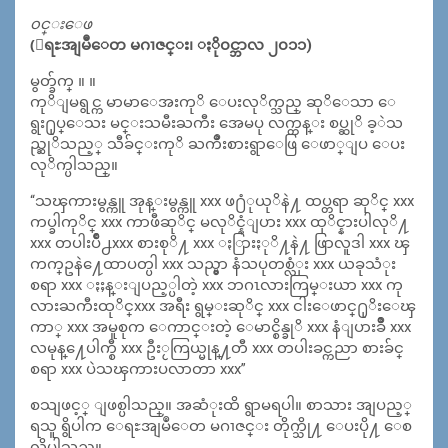
၀င္းေဖ
(ေရႊအျမဳေတ မဂၢဇင္း၊ ႏို၀င္ဘာလ ၂၀၁၁)
မွတ္ခ်က္ ။ ။
ကုိျမရွင္က မာမာေအးကုိ ေပးလုိက္သည္ ဆုိေသာ ေ
ရွး႐ုပ္ေသး မင္းသမီးႀကီး အေမပု လက္တန္း စပ္ဆုိ ခ့ဲသ
ည္ဆုိသည့္ သီခ်င္းကုိ ႀကိဳးစားရွာေဖြ ေဖာ္ျပ ေပး
လုိက္ပါသည္။
“သၾကားမွန္ကူ အုန္းမွန္ကူ xxx ဖ႐ံုယုိနဲ႔ ထပ္တရာ ဆုိင္ xxx
ကပ္ခါကုိင္ xxx ကာဖီဆုိင္ မလုိင္နံျပား xxx ထုိင္နားပါလုိ႔
xxx တပါးပ်ဳိ႕xxx စားစုိ႔ xxx ႏြားႏုိ႔နဲ႔ ဖြာလူဒါ xxx ၾ
ကက္ဥနဲ႔ေထာပတ္ပါ xxx သည္မွာ နံသပုတစ္လံုး xxx ယခုသံုး
စရာ xxx ႏႈန္းျပည့္ပါတဲ့ xxx ဘဂၤလားကြမ္းယာ xxx ကု
လားႀကီးထုိင္xxx အရီး ရွမ္းဆုိင္ xxx ငါးေဖာင္႐ုိးေၾ
ကာ္ xxx အမူစုက ေကာင္းတဲ့ ေမာင္စိန္ခုိ xxx နံျပားခ်ဳိ xxx
လမုန္႔ေပါက္စီ xxx ဦးႂကြယ္မုန္႔တီ xxx တပါးခင္ကညာ စားခ်င္
စရာ xxx ပဲသၾကားပလာတာ xxx”
စသျဖင့္ ျဖစ္ပါသည္။ အဆံုးထိ ရွာမရပါ။ စာသား အျပည့္
ရသူ ရွိပါက ေရႊအျမဳေတ မဂၢဇင္း တိုက္သို႔ ေပးပို႔ ေစ
လိုပါသည္။