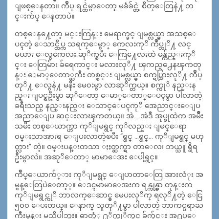
ျဖစ္ေနတာ။ က်ဳပ္ ရင္ထဲမွာေတာ့ မခံခ်င္တဲ့ စိတ္ေတြနဲ႔ တ
င္းက်ပ္ ေနတာပဲ။
တစ္ေန႔ေတာ့ မင္းကြန္း မေရာက္ခင္ ျမစ္လယ္မွာ အသစ္ေ
ပၚတဲ့ ေသာင္ထိပ္က သရက္ေမွာ္ ကေလးကုိ က်ဳပ္တုိ႔ လင္
မယား ေလွကေလး ဆုိက္ၿပီး ေကြ႔ေလးထဲ မန္က်ည္းကုိ
င္း ေတြမ်ား ခ်ရေကာင္း မလားလုိ႔ ၾကည္႕ေနၾကတု
န္း ေမာ္ေတာ္ႀကီး တစ္စင္း ျမစ္လယ္မွာ စက္ရပ္သြားလုိ႔ က်ဳပ္
တုိ႔ ေလွနဲ႔ မနီး မေ၀းမွာ လာဆုိက္တယ္။ စက္ကုိ နည္းန
ည္း ျပင္ရဦးမွာ ဆုိေတာ့ ေမာ္ေတာ္ေပၚမွာ ပါလာတဲ့
ခရီးသည္ နည္းနည္း ေသာင္ေပၚကုိ အေညာင္းေျပ
အညာေျပ ဆင္းလာၾကတယ္။ အဲ… အဲဒီ အုပ္စုထဲက အမ်ဳိး
သမီး တစ္ေယာက္ဟာ ကုိျမရွင္ ကုိလည္း ျမင္ေရာ
၀မ္းသာအားရ ေျပးလာတဲ့ၿပီး “ရွင္ …ရွင္… ကုိျမရွင္ မဟု
တ္လား” တဲ့။ ၀မ္းပန္းတသာ ႏႈတ္ဆက္ရွာ တာေလ၊ ဘယ္သူ ရွိရ
ဦးမွာလဲ။ အဆုိေတာ္ မာမာေအး ေပါ့ရွင္။
က်ဳပ္ေယာက်္ား ကုိျမရွင္ ေျပာတာေတြ အားလံုး အ
မွန္ေတြပဲေတာ့္။ ေဒၚမာမာေအးက ရန္ကုန္မွာ တုန္းက
ကုိျမရွင္ကုိ ဘာလက္ေဆာင္မွ မေပးလုိက္ ရလုိ႔တဲ့ ေငြ
၅၀၀ ေပးတယ္။ ေနာက္ သူတုိ႔မွာ ပါလာတဲ့ ဘာကင္မရာႀ
ကီးမွန္း မသိပါဘူး။ ဓာတ္ပံု ႐ုိက္လုိက္ရင္ ခ်က္ခ်င္း အ႐ုပ္ေ