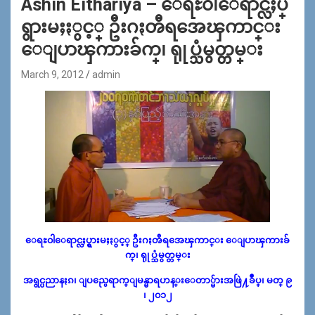
Ashin Eithariya – ေရႊ၀ါေရာင္လႈပ္
ရွားမႈႏွင့္ ဦးဂႏၻီရအေၾကာင္း
ေျပာၾကားခ်က္၊ ရုုပ္သံမွတ္တမ္း
March 9, 2012
admin
ေရႊ၀ါေရာင္လႈပ္ရွားမႈႏွင့္ ဦးဂႏၻီရအေၾကာင္း ေျပာၾကားခ်
က္၊ ရုုပ္သံမွတ္တမ္း
အရွင္ပညာနႏၵ၊ ျပည္ပေရာက္ျမန္မာရဟန္းေတာ္မ်ားအဖြဲ႔ခ်ဳပ္၊ မတ္ ၉
၊ ၂၀၁၂