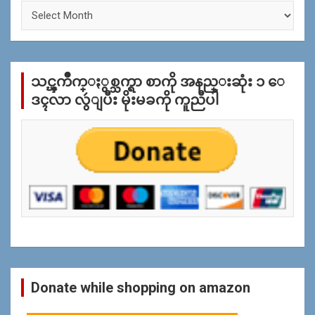
ႏွ
စ္
အ
လိုု
က္
သင္ၾကိဳက္ႏွစ္သက္ရာ စာကို အနည္းဆုံး ၁ ေ
ျ
ပ
ဒၚလာ လွဴျပီး မိုးမခကို ကူညီပါ
န္
ရွာ
ရန္
Donate while shopping on amazon