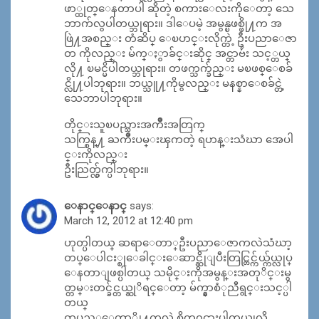
ဖာ္ထုတ္ေနတာပါ ဆိုတဲ့ စကားေလးကိုေတာ့ သေ
ဘာက်လွပါတယ္ဘုရား။ ဒါေပမဲ့ အမွန္ၿဖစ္ဖို႔က အ
ဖြဲ႔အစည္း တံဆိပ္ ေၿပာင္းလိုက္တဲ့ ဦးပညာေဇာ
တ ကိုလည္း မ်က္ႏွာခ်င္းဆိုင္ အင္တာဗ်ဴး သင့္တယ္
လို႔ ၿမင္မိပါတယ္ဘုရား။ တဖက္သက္ခ်ည္း မၿဖစ္ေစခ်
င္လို႔ပါဘုရား။ ဘယ္သူ႔ကိုမွလည္း မနစ္နာေစခ်င္တဲ့
သေဘာပါဘုရား။
တိုင္းသူၿပည္သားအက်ိဳးအတြက္
သက္စြန္႔ ႀကိဳးပမ္းၾကတဲ့ ရဟန္းသံဃာ အေပါ
င္းကိုလည္း
ဦးညြတ္လွ်က္ပါဘုရား။
ေနာင္ေနာင္
says:
March 12, 2012 at 12:40 pm
ဟုတ္ပါတယ္ ဆရာေတာ္ဦးပညာေဇာကလဲသံဃာ့
တပ္ေပါငး္စုေခါင္းေဆာင္ဆိုျပီးတြင္တြင္က်ယ္က်ယ္လုပ္
ေနတာျဖစ္ပါတယ္ သမိုင္းကိုအမွန္းအတုိင္းမွ
တ္တမ္းတင္ခ်င္တယ္ဆုိရင္ေတာ့ မ်က္နွာစံုညီရွင္းသင့္ပါ
တယ္
တပည့္ေတာ္တို႔ကလဲ စိတ္၀င္စားပါတယ္ခုလို