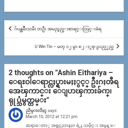
Post
ဂ်ပန္အမ်ဳိးသမီး တဦး အမည္မည္းစာရင္းသြင္းခံရ
navigation
U Win Tin – မတ္ ၁၂ မွာ ၈၂ ႏွစ္ျပည့္မည္
2 thoughts on “
Ashin Eithariya –
ေရႊ၀ါေရာင္လႈပ္ရွားမႈႏွင့္ ဦးဂႏၻီရ
အေၾကာင္း ေျပာၾကားခ်က္၊
ရုုပ္သံမွတ္တမ္း
”
ညိမ္းလိႈင္
says:
March 10, 2012 at 12:21 pm
ဆရာေတာ္ အရွင္ပညာနႏၵ ရဲ႕ သမိုင္း အမွန္ ေ