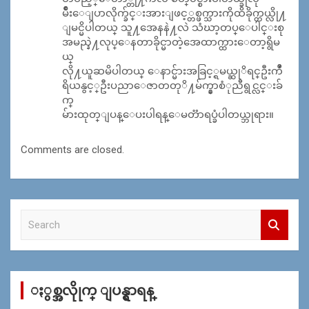
မ်ိဳးေျပာလိုက္ခ်င္းအားျဖင့္တစ္ဖက္သားကိုထိခိုက္တယ္လို႔
ျမင္မိပါတယ္ သူ႔အေနနဲ႔လဲ သံဃာ့တပ္ေပါင္းစု
အမည္နဲ႔လုပ္ေနတာခိုင္မာတဲ့အေထာက္ထားေတာ့ရွိမ
ယ္
လို႔ယူဆမိပါတယ္ ေနာင္မ်ားအခြင့္ရမယ္ဆုိရင္ဦးကဳႆ
ရိယနွင့္ဦးပညာေဇာတတုိ႔မ်က္နွာစံုညီရွင္လင္းခ်
က္
မ်ားထုတ္ျပန္ေပးပါရန္ေမတၱာရပ္ခံပါတယ္ဘုရား။
Comments are closed.
S
e
a
r
c
ႏွစ္အလိုုက္ ျပန္ရွာရန္
h