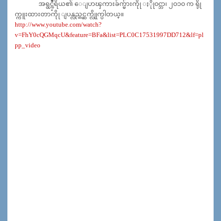
အရွင္ကၠဳႆရိယ၏ ေျပာၾကားခ်က္မ်ားကိုု ႏိုု၀င္ဘာ၊ ၂၀၁၀ က ရိုု
က္ကူးထားတာကိုု ျပန္လည္တင္ဆက္လိုုက္ပါတယ္။
http://www.youtube.com/watch?
v=FhY0cQGMqcU&feature=BFa&list=PLC0C17531997DD712&lf=pl
pp_video