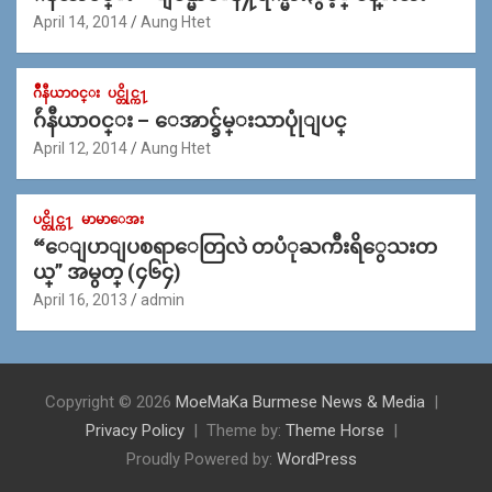
April 14, 2014
Aung Htet
ဂ်ဳနီယာ၀င္း
ပင္တိုင္က႑
ဂ်ဴနီယာ၀င္း – ေအာင္ခ်မ္းသာပုုံျပင္
April 12, 2014
Aung Htet
ပင္တိုင္က႑
မာမာေအး
“ေျပာျပစရာေတြလဲ တပံုႀကီးရိွေသးတ
ယ္” အမွတ္ (၄၆၄)
April 16, 2013
admin
Copyright © 2026
MoeMaKa Burmese News & Media
Privacy Policy
Theme by:
Theme Horse
Proudly Powered by:
WordPress