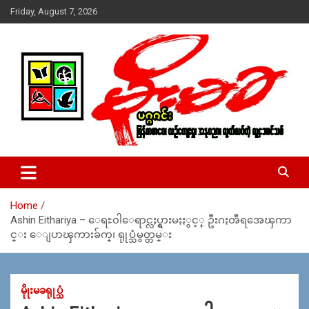
Skip
Friday, August 7, 2026
to
content
USA – editors @ moemaka.net ((510) 854-6501)။ ရန္ကုန္ ဆက္သြ
MoeMaKa Burmese News &
ယ္ေရး – အမွတ္ ၂၅၄၊ ပထပ္၊ လမ္း ၄၀၊ ေက်ာက္တံတား၊ ရန္ကုန္။
Media
(ဖုုံး – ၀၉ ၂၅၂ ၂၄၉ ၀၉၄ ၊ ၀၉ ၄၂၁ ၇၄၃ ၇၅၃ ၊ ၀၉ ၅၀၄ ၁၀ ၅၈) ျ
ဖန္႔ခ်ိေရး – ဆိပ္ကမ္းသာစာေပ – အမွတ္ ၁၃ / ၃၈ လမ္း။ ပလာ
Home
ဇာေစ်းသစ္ ။ ၀၉ ၇၈၆၈၃၇ ၃၀၅ / ၀၉ ၉၆၃၆၉၉၈၃၄
Ashin Eithariya – ေရႊ၀ါေရာင္လႈပ္ရွားမႈႏွင့္ ဦးဂႏၻီရအေၾကာ
င္း ေျပာၾကားခ်က္၊ ရုုပ္သံမွတ္တမ္း
မိုုးမခရုုပ္သံ