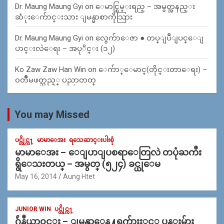
Dr. Maung Maung Gyi
on
ေမာင္စြမ္းရည္ – အမွတ္အနည္း
ဆံုးေက်ာင္းသား ျမန္မာစာကိုသြား
Dr. Maung Maung Gyi
on
လွေက်ာေဇာ ● တပ္ျပဳျပင္ေျ
ပာင္းလဲေရး – အပုိင္း (၁၂)
Ko Zaw Zaw Han Win
on
ေက်ာ္ေမာင္(တိုင္းတာေရး) –
၀တၳဳမဖတ္သည့္ ပညာတတ္
You may Missed
ပင္တိုင္က႑
မာမာေအး
ရသေဆာင္းပါးစုံ
မာမာေအး – ေျပာျပစရာေတြလဲ တပုံႀကီး
ရွိေသးတယ္ – အမွတ္ (၅၂၄) ခင္ယုေမ
May 16, 2014
Aung Htet
JUNIOR WIN
ပင္တိုင္က႑
ဂ်ဴနီယာ၀င္း – ျမန္မာေန႔ရက္မ်ားႏွင့္ ပန္းမ်ား