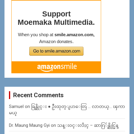
Recent Comments
Samuel
on
ခြန္ဆိုင္း ● ဦးထုတ္ျပာေတြ … လာတယ္… ၾကာ
မယ္
Dr. Maung Maung Gyi
on
သန္း၀င္းလိႈင္ – ဆာဂြ်န္ဆိုင္မြန္