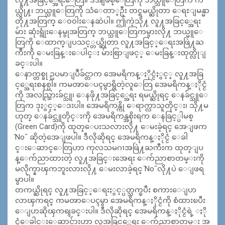
လူ႔အခြင့္အေရးေတြ။ ဒီအျဖစ္ေတြကို ဘယ္သူေတြက က
ယ္လို႔၊ ဘယ္သူေတြကို သံေတာ္ဦး တင္ရမယ္ဆိုတာ ေရႊျမန္မာ
တို႔အတြက္ ေ၀၀ါးေနဆဲပါ။ ဤကဲ့သို႔ လူ႔အခြင့္အေရး
မ်ား ဆုံးရွုံးေနမွုအတြက္ ဘယ္သူေတြကမွားလို႔ ဘယ္မူေ
တြကို ေထာက္ျပသင့္တယ္ဆိုတာ လူ႔အခြင့္ေရးအဖြဲ႔ႀ
ကီးကို ေမးခြန္းေပါင္း မ်ားစြာျဖင့္ ေမးခြန္းထုတ္လိုျ
ခင္းပါ။
ေနာက္တစ္ခု ဥပမာျပဳခ်င္တာက အေမရိကန္ႏိုင္ငံႏွင့္ လူ႔အခြ
င့္အေရးစနစ္ပါ။ ကမၻာေပၚမွာရွိတဲ့လူေတြ အေမရိကန္ႏိုင္ငံ
ကို အလည္သြားခ်င္သူ၊ ေနဖို႔အခြင့္အေရး ရမယ္ဆိုရင္ ေနခ်င္သူေ
တြက ဒုႏွင့္ေဒးပါ။ အေမရိကန္ကို ေရာက္လာသူတိုင္း၊ သို႔မ
ဟုတ္ ေနခ်င္သူတိုင္းကို အေမရိကန္အစိုးရက ေနခြင့္ပါမစ္
(Green Card)ကို ထုတ္ေပးသလားလို႔ ေမးခဲ့ရင္ အေျဖက
̏No˝ ဆိုတဲ့အေျဖပါ။ ဒီလိုဆိုရင္ အေမရိကန္ႏိုင္ငံ ေခါ
င္းေဆာင္ေတြဟာ ကုလသမဂၢအဖြဲ႔ႀကီးက ထုတ္ျပ
န္ေက်ညာထားတဲ့ လူ႔အခြင္းအေရး ေက်ညာစာတမ္းကို
မလိုက္နာၾကဘူးလားလို႔ ေမးလာခဲ့ရင္ ̏No˝လို႔ပဲ ေျဖရ
မွာပါ။
တကယ္ဆိုရင္ လူ႔အခြင့္ေရးႏွင့္ပတ္သက္ၿပီး စကားေျပာ
လာၾကရင္ ကမၻာေပၚမွာ အေမရိကန္ႏိုင္ငံကို စံထားၿပီး
ေျပာဆိုၾကရျခင္းပါ။ ဒီလိုဆိုရင္ အေမရိကန္ႏိုင္ငံရဲ့ ႏို
င္ငံေခါင္းေဆာင္မ်ားဟာ လူအခြင့္အေရး ေက်ညာစာတမ္း အ