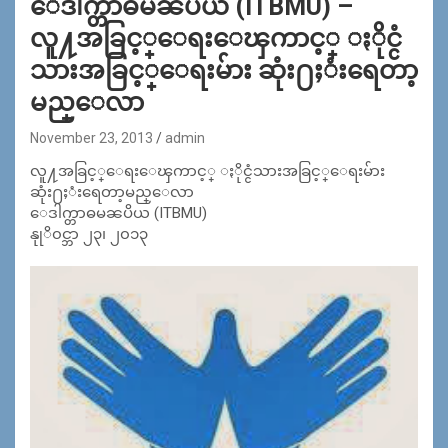
ေဒါက္တာဓမၼပိယ (ITBMU) –
လူ႔အခြင့္ေရးေၾကာင့္ ႏိုင္ငံ
သားအခြင့္ေရးမ်ား ဆုံး႐ႈံးရေတာ့
မည္ေလာ
November 23, 2013
admin
လူ႔အခြင့္ေရးေၾကာင့္ ႏိုင္ငံသားအခြင့္ေရးမ်ား
ဆုံး႐ႈံးရေတာ့မည္ေလာ
ေဒါက္တာဓမၼပိယ (ITBMU)
နုုိ၀င္ဘာ ၂၃၊ ၂၀၁၃