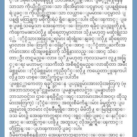
င္း။ ဒီမိုကေရစီစနစ္မို႔ ဘ၀အဆင့္တန္းမ်ား ျမင့္ဖို႔ေနေန
သာသာ ကိုယ္ပိုင္ဆိုင္ထားေသာ အိုးအိမ္မ်ားေပၚမွာပင္ ျပန္၍မေန
ရဲျခင္း၊ ကိုယ္ပိုင္ဆိုင္ထားေသာ လယ္ယာေျမမ်ားေပၚမွာလဲ ျ
ပန္၍ မထြန္ယက္ မစိုက္ပ်ဳိးရဲပဲ ရွိေနျခင္းပါ။ ထိုေၾကာင့္ ျဖ
စ္ျဖစ္ခဲ့သမွ်ေသာ အေၾကာင္းေတြဟာ ရခိုင္ျပည္သူတို႔ရဲ့
ကံၾကမၼာပဲလို႔ ဆိုရေတာ့မွာလား။ သို႔မဟုတ္ မဆုံးရွုံးသ
င့္တဲ့ ႏိုင္ငံသားအခြင့္အေရးမ်ား ဆုံးရွုံးေနျခင္းလို႔ ဆိုရေတာ့
မွာလား။ ဒါေတြကို ေ၀ခြဲႏိုင္ေအာင္ ႏုိင္ငံတာ္အႀကီးအ
ကဲမ်ားအား ထိုအျဖစ္မွန္မ်ားကို သိရွိနားလည္းေအာင္ သံေ
တာ္ဦး တင္ရမည္ေလာ။ သုိ႔မဟုတ္ ကုလသမဂၢ လူ႔အခြ
င့္ေရး မဟာမင္းႀကီးထံ အစီရင္ခံရမည္ေလာဆိုတာ အမ်ဳိး
ခ်စ္သူမ်ား၊ ႏိုင္ငံခ်စ္သူမ်ား ကူညီ၀ုိင္းလို႔ ကယ္မေတာ္မူၾကပါ
လို႔သာ ဟစ္ေအာ္လိုက္ခ်င္စမ္းပါဘိ။
ျဖစ္သင့္တာကေတာ့ ရခုိင္ဌာေန ျပည္သူမ်ားအားလုံးအတြက္ (ဗု
ဒၶဘာသာ၀င္ရခုိင္လူမ်ဳိးမ်ား၊ ျမန္မာမူစလင္မ်ား၊ ျမန္မာဟိႏၵဴ
ဘာသာ၀င္မ်ား၊ ဌာေနရခိုင္တိုင္းရင္းသားမ်ားအပါအ၀င္၊ ထိုသူ
မ်ားအတြက္) ႏိုင္ငံေတာ္မွ အထူးစီမံကိန္းမ်ား ခ်မွတ္လ်က္ ျပ
ည္သူမ်ားရဲ့ဘ၀မ်ား လုံၿခဳံမွုရွိေအာင္၊ မိမိတို႔ ေမြးဖြားရာေ
ဒသ မ်ား၌ အေၾကာက္တရား ကင္းရွင္းစြာျဖင့္ ေနႏိုင္ေ
အာင္ ေဆာင္ရြက္ေပးဖို႔ အထူးပင္ လိုအပ္လွ်က္ရွိေၾကာင္း
တိုက္တြန္းေျပာၾကားလိုျခင္းပါ။
ဒီမိုကေရစီစနစ္ဆိုတာ အေၾကာက္တရားကင္းေ၀းေအာင္ ေ