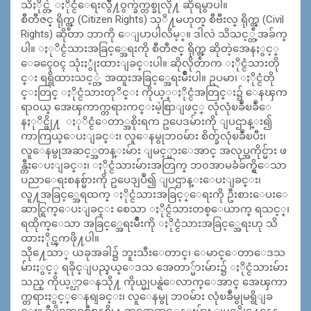
သိႏိုင္တဲ့ ႏိုင္ငံေရးလွ်ဳိ႔၀ွက္ခ်က္တစ္ခုလို႔ ဆိုရမွာပါ။
စီတီဇင္ ရိုက္တ္စ္ (Citizen Rights) သုိ႔မဟုတ္ စီဗီးလ္ ရိုက္တ္စ္ (Civil
Rights) ဆိုတာ ဘာကို ေျပာပါလိမ့္။ ဒါလဲ သိသင့္တဲ့အခ်က္
ပါ။ ႏုိင္ငံသားအခြင့္အေရးကို စီတီဇင္ ရိုက္တ္စ္ ဆိုတဲ့အေနႏွင့္
ေခၚေ၀ၚ သုံးႏွုံးထားျခင္းပါ။ ဆိုလိုတာက ႏိုင္ငံသားတို
င္း ရရွိထားသင့္တဲ့ အထူးအခြင့္အေရးမ်ဳိးပါ။ ဥပမာ၊ ႏိုင္ငံတို
င္းတြင္ ႏိုင္ငံသားတုိင္း ကိုယ့္ႏိုင္ငံအတြင္း၌ ေနၾက
ရာ၀ယ္ အေၾကာက္တရားကင္းမဲ့စြာျဖင့္ လုံလုံၿခဳံၿခဳံေ
နႏုိင္ဖို႔ ႏုိင္ငံေတာ္အစိုးရက ဥပေဒမ်ားကို ျပဌာန္း၍
ကာကြယ္ေပးျခင္း၊ လူေနမွုဘ၀မ်ား စိတ္ခ်လုံၿခဳံၿပီး၊
လူေနမွုအဆင့္အတန္းမ်ား ျမင့္မားေအာင္ အလုပ္အကိုင္မ်ား ဖ
န္တီးေပးျခင္း၊ ႏိုင္ငံသားမ်ားအတြက္ ဘ၀အာမခံခ်က္ရွိေသာ
ပညာေရးစနစ္မ်ားကို ဥပေဒျပဳ၍ ျပဌာန္းေပးျခင္း၊
လူ႔အခြင့္အေရထက္ ႏိုင္ငံသားအခြင့္ေရးကို ဦးစားေပးေ
ဆာင္ရြက္ေပးျခင္း စေသာ ႏိုင္ငံသားတစ္ေယာက္ ရသင့္၊
ရထိုက္ေသာ အခြင့္အေရးမ်ဳိးကို ႏိုင္ငံသားအခြင့္အေရးဟု သိ
ထားႏိုင္ၾကဖို႔ပါ။
သို႔ေသာ္ ယခုအခါ၌ ဘူးသီးေတာင္၊ ေမာင္ေတာေဒသ
မ်ားႏွင့္ ရခိုင္ျပည္နယ္ေဒသ အေတာ္မ်ားမ်ား၌ ႏိုင္ငံသားမ်ား
သည္ ကိုယ့္ဌာေနသို႔ ကိုယ္မျပန္ရဲေလာက္ေအာင္ အေၾကာ
က္တရားႏွင့္ေနရျခင္း၊ လူေနမွု ဘ၀မ်ား လုံၿခဳံမွုမရွိျခ