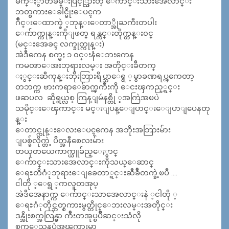
မ်က္ႏွာတခ်မ္းပြင့္သြားတဲ့ ေက်ာင္းသားအေလာင္း
ဘတ္စကားေခါင္မိုးေပၚက
ဂ်ိဳင္းေထာက္နဲ ့ဘုန္းေတာ္အိုႀကီးတပါး
ေက်ာက္ကုန္းကိုျဖတ္ ရန္ကင္းတိုက္တန္း၀င္
(မင္းအေခၚ လက္ခုတ္ကုန္း)
အဲဒီကေန စက္မႈ ၁ ၀င္းနံေဘးကေန
ကမၻာေအးဘုရားလမ္း အတိုင္းခ်ီတက္
ႏွင္းဆီကုန္းဘိုးဘြားရိပ္သာေရွ ့မွာခဏရပ္ၾကေတာ့
တဘက္က ဗားကရာေခ်ာက္ၾကီးကို ေငးၾကည့္ရင္း
ဖဆပလ ဆိုရွယ္လစ္ ကြန္ျမဴနစ္တို ့အကြဲအၿပဲ
သမိုင္းေၾကာင္း မင္းျပန္ေျပာင္းေျပာျပေနတု
န္း
ေတာင္ကုန္းေလးေပၚကေန အဘိုးအဘြားမ်ား
ျပစ္ခ်လိုက္တဲ့ ပိိတ္အနီစေလးမ်ား
တယုတယေကာက္ယူခ်ည္ေႏွာင္
ေက်ာင္းသားအေလာင္းကိုသယ္ေဆာင္
ေရႊတိဂံုဘုရားေျခေတာ္ရင္းဆီခ်ီတက္ခဲ့ၿပီ ….
ငါတို ့ေရွ ့ကလူတအုပ္
အဲဒီအေနာက္က ေက်ာင္းသာအေလာင္းနဲ ့ငါတို ့
ေရႊဂံုတိုင္ဘတ္စကားမွတ္တိုင္ေဘးလမ္းအတိုင္း
ဒန္အိုးစက္အလြန္မွာ က်ီးတအုပ္ၿပိဳဆင္းသံလို
စက္ေသနပ္သံအၾကားမွာ