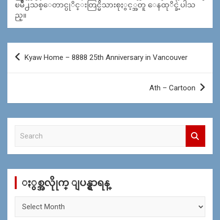
ၿမိဳ႕သစ္ေတာင္ပုိင္းတြင္မိသားစုႏွင့္အတူ ေနထုိင္ခဲ့ပါသ
ည္။
Post
Kyaw Home – 8888 25th Anniversary in Vancouver
navigation
Ath – Cartoon
S
e
a
r
c
ႏွစ္အလိုုက္ ျပန္ရွာရန္
h
ႏွ
စ္