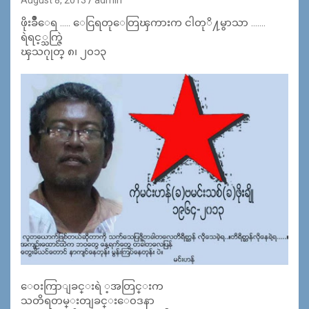
ဖိုးခ်ဳိေရ ….. ေငြရတုေတြၾကားက ငါတုိ႔မွာသာ …….
ရဲရင့္သက္ဇြဲ
ၾသဂုုတ္ ၈၊ ၂၀၁၃
ေ၀းကြာျခင္းရဲ ့အတြင္းက
သတိရတမ္းတျခင္းေ၀ဒနာ