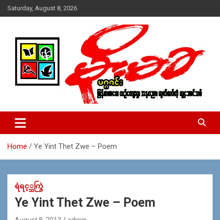
Skip
Saturday, August 8, 2026
to
content
USA – editors @ moemaka.net ((510) 854-6501)။ ရန္ကုန္ ဆက္သြ
MoeMaKa Burmese News &
ယ္ေရး – အမွတ္ ၂၅၄၊ ပထပ္၊ လမ္း ၄၀၊ ေက်ာက္တံတား၊ ရန္ကုန္။
Media
(ဖုုံး – ၀၉ ၂၅၂ ၂၄၉ ၀၉၄ ၊ ၀၉ ၄၂၁ ၇၄၃ ၇၅၃ ၊ ၀၉ ၅၀၄ ၁၀ ၅၈) ျ
ဖန္႔ခ်ိေရး – ဆိပ္ကမ္းသာစာေပ – အမွတ္ ၁၃ / ၃၈ လမ္း။ ပလာ
Home
Ye Yint Thet Zwe – Poem
ဇာေစ်းသစ္ ။ ၀၉ ၇၈၆၈၃၇ ၃၀၅ / ၀၉ ၉၆၃၆၉၉၈၃၄
ရဲရင့္သက္ဇြဲ
Ye Yint Thet Zwe – Poem
August 8, 2013
admin