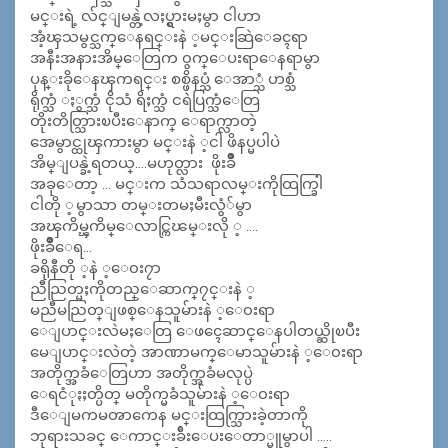
မင္းရဲ့ လ်င္ျမန္တဲ့လႈပ္ရွားမႈမွာ ငါဟာ
အံ့ၾသမွင္သက္ေနရင္းနဲ ့မင္းဆြဲေခၚရာ
အနီးအနားအိမ္ေတြက ၀ွက္ေပးရာေနရာမွာ
ပုန္းခိုေနၾကရင္း စစ္ဖိနပ္သံ ေအာ္သံ ဟစ္သံ
ရိုက္သံ ႏွက္သံ ငိုသံ ရိႈက္သံ ငရဲပြက္သံေတြ
တိုးတိတ္သြားၿပီးေနာက္ ေရာက္လာတဲ့
အေမွာင္ထုၾကားမွာ မင္းနဲ ့ငါ ဖိနပ္မပါပဲ
အိမ္ျပန္ခဲ့ရတယ္….မဟုတ္လား ဖိုးခ်ိဳ
အခုေတာ့ … မင္းက သံသရာလမ္းကိုထြက္ခြါ
ငါတို ့မွာသာ တမ္းတမႈမီးလွံ်မွာ
အၾကိမ္ၾကိမ္ေလာင္ကြၽမ္းလို ့ ….
ဖိုးခ်ိဳေရ…
ခရိုနီတို ့နဲ ့ေ၀း၇ာ
ညီညြတ္မႈကိုတည္ေဆာက္၇င္းနဲ ့
မညီမညြတ္ျဖစ္ေနသူမ်ားနဲ ့ေ၀းရာ
ေျပာင္းလဲမႈေတြ ေဖၚေဆာင္ေနပါတယ္ဆိုၿပီး
မေျပာင္းလဲတဲ့ အာဏာမက္ေမာသူမ်ားနဲ ့ေ၀းရာ
အတိုက္အခံေတြဟာ အတိုက္အခံမလုပ္ပဲ
ေရငံုႏႈတ္ပိတ္ မတိုက္မခံသူမ်ားနဲ ့ေ၀းရာ
ဒီေျမကမၻာကေန မင္းထြက္သြားခဲ့တာကို
ဘုရားသခင္ ေကာင္းခ်ီးေပးေတာ္မူမွာပါ …..